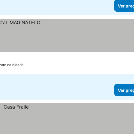
Ver pre
ntro da cidade
Ver pre