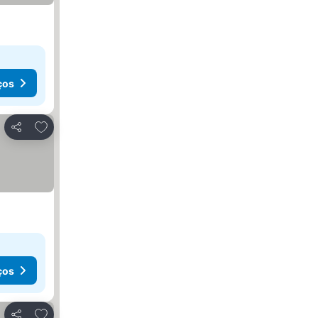
ços
Adicionar aos favoritos
Partilhar
ços
Adicionar aos favoritos