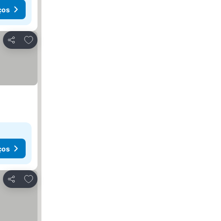
ços
Adicionar aos favoritos
Partilhar
ços
Adicionar aos favoritos
Partilhar