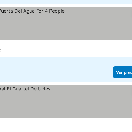
r preços
o
Ver pre