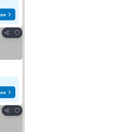
ços
Adicionar aos favoritos
Partilhar
ços
Adicionar aos favoritos
Partilhar