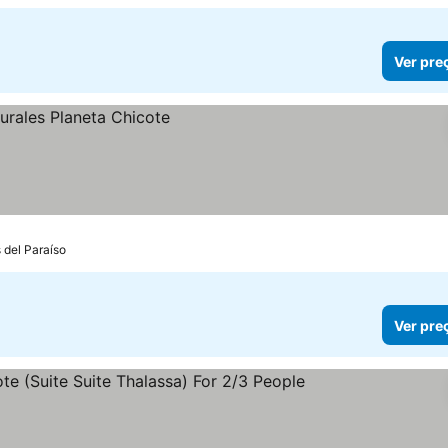
Ver pre
 del Paraíso
Ver pre