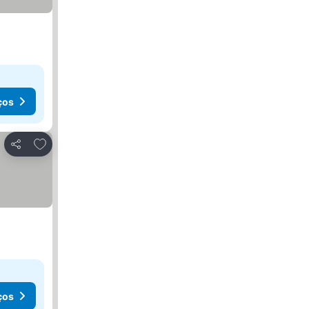
ços
Adicionar aos favoritos
Partilhar
ços