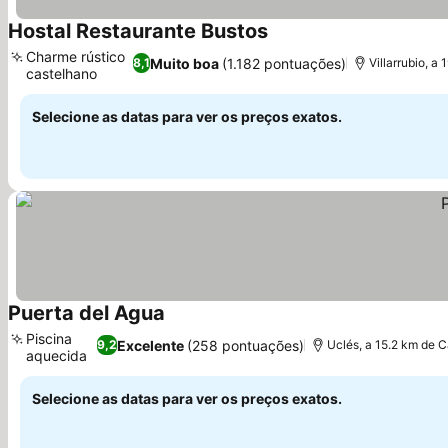
Hostal Restaurante Bustos
Ver preços
Charme rústico
Muito boa
(1.182 pontuações)
8,1
Villarrubio, a
castelhano
Ver preços
Selecione as datas para ver os preços exatos.
Puerta del Agua
Ver preços
Piscina
Excelente
(258 pontuações)
9,2
Uclés, a 15.2 km de 
aquecida
Ver preços
Selecione as datas para ver os preços exatos.