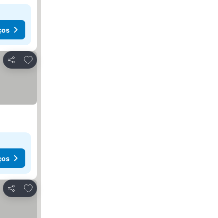
ços
Adicionar aos favoritos
Partilhar
ços
Adicionar aos favoritos
Partilhar