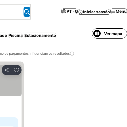
PT · €
Menu
Iniciar sessão
.
Ver mapa
dade
Piscina
Estacionamento
o os pagamentos influenciam os resultados
Adicionar aos favoritos
Partilhar