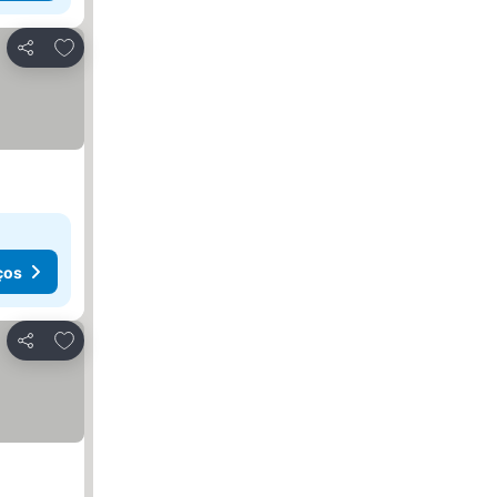
Adicionar aos favoritos
Partilhar
ços
Adicionar aos favoritos
Partilhar