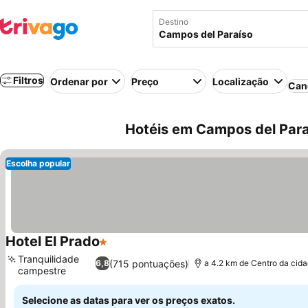
Destino
Filtros
Ordenar por
Preço
Localização
Can
Hotéis em Campos del Para
Escolha popular
Hotel El Prado
1 Estrelas
Ver preços
Tranquilidade
(715 pontuações)
6,8
a 4.2 km de Centro da cid
campestre
Ver preços
Selecione as datas para ver os preços exatos.