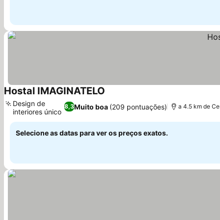
Hostal IMAGINATELO
Ver preços
Design de
Muito boa
(209 pontuações)
8,3
a 4.5 km de Ce
interiores único
Ver preços
Selecione as datas para ver os preços exatos.