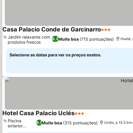
Casa Palacio Conde de Garcinarro
3 Estrelas
Ver preç
Jardim relaxante com
Muito boa
(715 pontuações)
8,3
Huete, 
produtos frescos
Ver preços
Selecione as datas para ver os preços exatos.
Hotel Casa Palacio Uclés
3 Estrelas
Ver preços
Piscina
Muito boa
(315 pontuações)
8,1
Uclés, a 15.3 km
exterior
Ver preços
sazonal