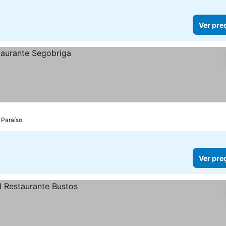
Ver pre
 Paraíso
Ver pre