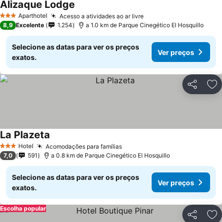
Alizaque Lodge
Ver preços
Aparthotel
Acesso a atividades ao ar livre
Ver preços
3 Estrelas
8,9
Excelente
1.254
a 1.0 km de Parque Cinegético El Hosquillo
Selecione as datas para ver os preços
Ver preços
exatos.
Partilhar
Ad
La Plazeta
Ver preços
Hotel
Acomodações para famílias
Ver preços
3 Estrelas
7,0
591
a 0.8 km de Parque Cinegético El Hosquillo
Selecione as datas para ver os preços
Ver preços
exatos.
Escolha popular
Partilhar
Ad