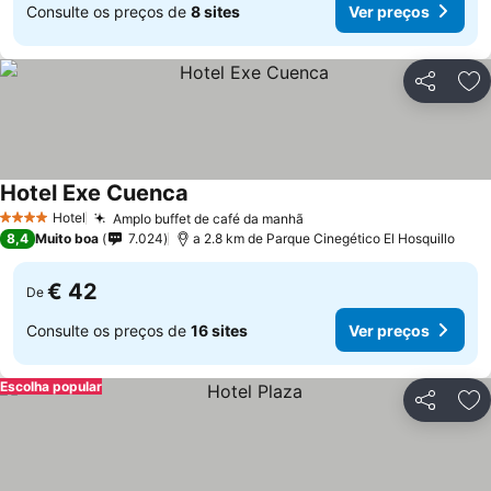
Consulte os preços de
8 sites
Ver preços
Partilhar
Ad
Hotel Exe Cuenca
Ver preços
Hotel
Amplo buffet de café da manhã
Ver preços
4 Estrelas
8,4
Muito boa
7.024
a 2.8 km de Parque Cinegético El Hosquillo
€ 42
De
Consulte os preços de
16 sites
Ver preços
Escolha popular
Partilhar
Ad