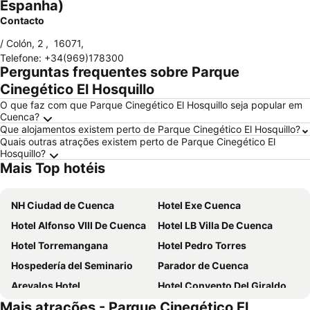
Espanha)
Contacto
/ Colón, 2
,
16071
,
Telefone
:
+34(969)178300
Perguntas frequentes sobre Parque
Cinegético El Hosquillo
O que faz com que Parque Cinegético El Hosquillo seja popular em
Cuenca?
Que alojamentos existem perto de Parque Cinegético El Hosquillo?
Quais outras atrações existem perto de Parque Cinegético El
Hosquillo?
Mais Top hotéis
NH Ciudad de Cuenca
Hotel Exe Cuenca
Hotel Alfonso VIII De Cuenca
Hotel LB Villa De Cuenca
Hotel Torremangana
Hotel Pedro Torres
Hospedería del Seminario
Parador de Cuenca
Arevalos Hotel
Hotel Convento Del Giraldo
Mais atrações - Parque Cinegético El
Hotel Cueva del Fraile
Hotel Leonor de Aquitania