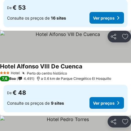
€ 53
De
Consulte os preços de
16 sites
Ver preços
Partilhar
Ad
Hotel Alfonso VIII De Cuenca
Ver preços
Hotel
Perto do centro histórico
Ver preços
3 Estrelas
7,6
Boa
4.491
a 0.6 km de Parque Cinegético El Hosquillo
€ 48
De
Consulte os preços de
9 sites
Ver preços
Partilhar
Ad