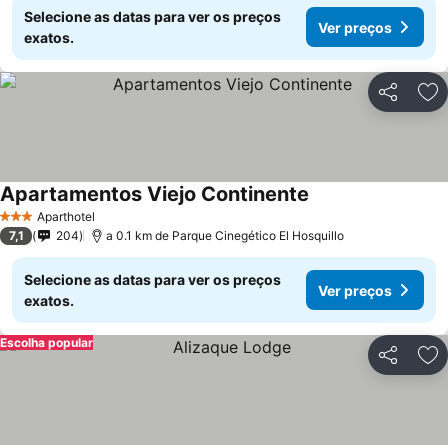
Selecione as datas para ver os preços
Ver preços
exatos.
Partilhar
Ad
Apartamentos Viejo Continente
Ver preços
Aparthotel
3 Estrelas
7,1
204
a 0.1 km de Parque Cinegético El Hosquillo
Selecione as datas para ver os preços
Ver preços
exatos.
Escolha popular
Partilhar
Ad