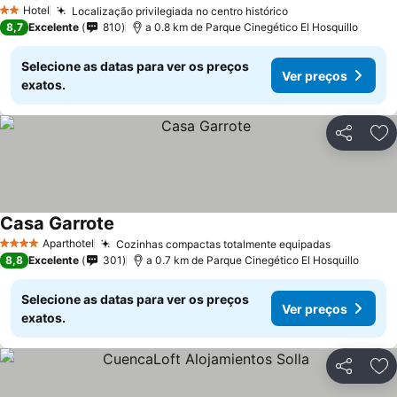
Ver preços
Hotel
Localização privilegiada no centro histórico
Ver preços
2 Estrelas
8,7
Excelente
810
a 0.8 km de Parque Cinegético El Hosquillo
Selecione as datas para ver os preços
Ver preços
exatos.
Partilhar
Ad
Casa Garrote
Ver preços
Aparthotel
Cozinhas compactas totalmente equipadas
Ver preço
4 Estrelas
8,8
Excelente
301
a 0.7 km de Parque Cinegético El Hosquillo
Selecione as datas para ver os preços
Ver preços
exatos.
Partilhar
Ad