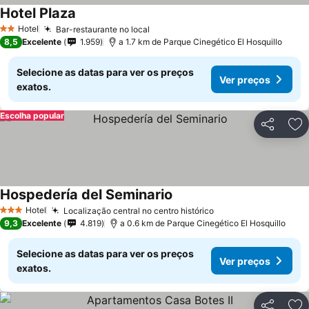
Hotel Plaza
Ver preços
Hotel
Bar-restaurante no local
Ver preços
2 Estrelas
8,5
Excelente
1.959
a 1.7 km de Parque Cinegético El Hosquillo
Selecione as datas para ver os preços
Ver preços
exatos.
Escolha popular
Partilhar
Ad
Hospedería del Seminario
Ver preços
Hotel
Localização central no centro histórico
Ver preços
3 Estrelas
9,3
Excelente
4.819
a 0.6 km de Parque Cinegético El Hosquillo
Selecione as datas para ver os preços
Ver preços
exatos.