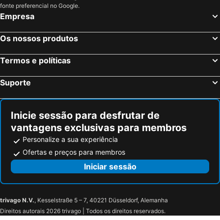
Parque Retiro
Palacio de Vistalegre
fonte preferencial no Google.
Empresa
Caja Mágica
Museu Nacional do Prado
Chamberí
Villaverde
Os nossos produtos
Airport Valencia
Calle Serrano
Casino Gran Vía
Praça da Espanha
Termos e políticas
San Blas
Ciutat Vella
Suporte
Praça de touros das Ventas
Ibiza
Atocha Metro Station
Malvarrosa
Inicie sessão para desfrutar de
Sol
Carabanchel
vantagens exclusivas para membros
Malasaña
Gran Vía Metro Station
Personalize a sua experiência
Retiro
Goya
Ofertas e preços para membros
Aeropuerto
Ruzafa
Iniciar sessão
Parque Cinegético El Hosquillo
Nazareno
El hombre de la Sierra
Torre de Mangana
trivago N.V.
, Kesselstraße 5 – 7, 40221 Düsseldorf, Alemanha
Ayuntamiento
Convento de San Pedro de las Justinianas
Direitos autorais 2026 trivago | Todos os direitos reservados.
Fiestas de San Mateo
Semana Santa