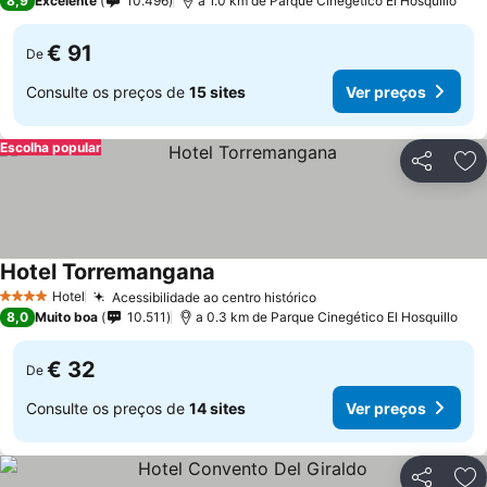
8,9
Excelente
10.496
a 1.0 km de Parque Cinegético El Hosquillo
€ 91
De
Consulte os preços de
15 sites
Ver preços
Escolha popular
Partilhar
Ad
Hotel Torremangana
Ver preços
Hotel
Acessibilidade ao centro histórico
Ver preços
4 Estrelas
8,0
Muito boa
10.511
a 0.3 km de Parque Cinegético El Hosquillo
€ 32
De
Consulte os preços de
14 sites
Ver preços