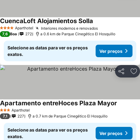
CuencaLoft Alojamientos Solla
Ver preços
Aparthotel
Interiores modernos e renovados
Ver preços
4 Estrelas
7,6
Boa
272
a 0.6 km de Parque Cinegético El Hosquillo
Selecione as datas para ver os preços
Ver preços
exatos.
Partilhar
Ad
Apartamento entreHoces Plaza Mayor
Ver preço
Aparthotel
3 Estrelas
7,1
227
a 0.7 km de Parque Cinegético El Hosquillo
Selecione as datas para ver os preços
Ver preços
exatos.