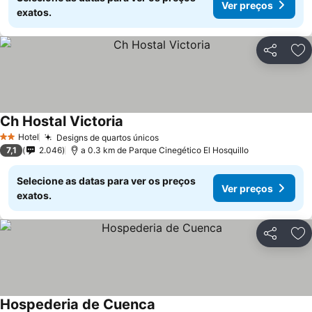
Ver preços
exatos.
Partilhar
Ad
Ch Hostal Victoria
Ver preços
Hotel
Designs de quartos únicos
Ver preços
2 Estrelas
7,1
2.046
a 0.3 km de Parque Cinegético El Hosquillo
Selecione as datas para ver os preços
Ver preços
exatos.
Partilhar
Ad
Hospederia de Cuenca