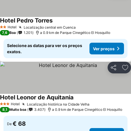
Hotel Pedro Torres
Ver preços
Hotel
Localização central em Cuenca
Ver preços
2 Estrelas
7,6
Boa
1.201
a 0.9 km de Parque Cinegético El Hosquillo
Selecione as datas para ver os preços
Ver preços
exatos.
Partilhar
Ad
Hotel Leonor de Aquitania
Ver preços
Hotel
Localização histórica na Cidade Velha
Ver preços
3 Estrelas
8,1
Muito boa
3.407
a 0.9 km de Parque Cinegético El Hosquillo
€ 68
De