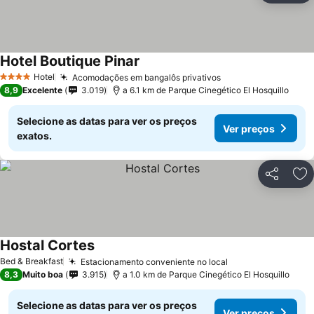
Hotel Boutique Pinar
Ver preços
Hotel
Acomodações em bangalôs privativos
Ver preços
4 Estrelas
8,9
Excelente
3.019
a 6.1 km de Parque Cinegético El Hosquillo
Selecione as datas para ver os preços
Ver preços
exatos.
Partilhar
Ad
Hostal Cortes
Ver preços
Bed & Breakfast
Estacionamento conveniente no local
Ver preços
8,3
Muito boa
3.915
a 1.0 km de Parque Cinegético El Hosquillo
Selecione as datas para ver os preços
Ver preços