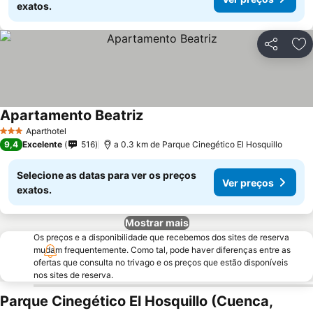
exatos.
Partilhar
Ad
Apartamento Beatriz
Ver preços
Aparthotel
3 Estrelas
9,4
Excelente
516
a 0.3 km de Parque Cinegético El Hosquillo
Selecione as datas para ver os preços
Ver preços
exatos.
Mostrar mais
Os preços e a disponibilidade que recebemos dos sites de reserva
mudam frequentemente. Como tal, pode haver diferenças entre as
ofertas que consulta no trivago e os preços que estão disponíveis
nos sites de reserva.
Parque Cinegético El Hosquillo (Cuenca,