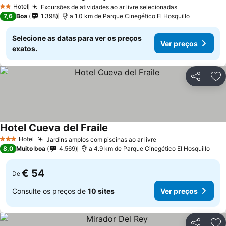
Ver preços
Hotel
Excursões de atividades ao ar livre selecionadas
Ver preços
2 Estrelas
7,6
Boa
1.398
a 1.0 km de Parque Cinegético El Hosquillo
Selecione as datas para ver os preços
Ver preços
exatos.
Partilhar
Ad
Hotel Cueva del Fraile
Ver preços
Hotel
Jardins amplos com piscinas ao ar livre
Ver preços
3 Estrelas
8,0
Muito boa
4.569
a 4.9 km de Parque Cinegético El Hosquillo
€ 54
De
Consulte os preços de
10 sites
Ver preços