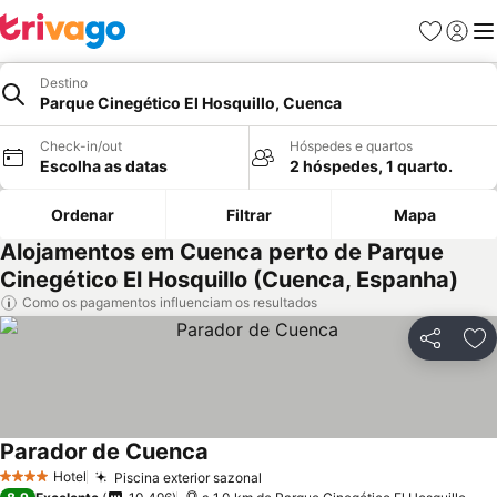
Favoritos
Iniciar
Me
Destino
Parque Cinegético El Hosquillo, Cuenca
Check-in/out
Hóspedes e quartos
Escolha as datas
2 hóspedes, 1 quarto.
Ordenar
Filtrar
Mapa
Alojamentos em Cuenca perto de Parque
Cinegético El Hosquillo (Cuenca, Espanha)
Como os pagamentos influenciam os resultados
Partilhar
Ad
Parador de Cuenca
Ver preços
Hotel
Piscina exterior sazonal
Ver preços
4 Estrelas