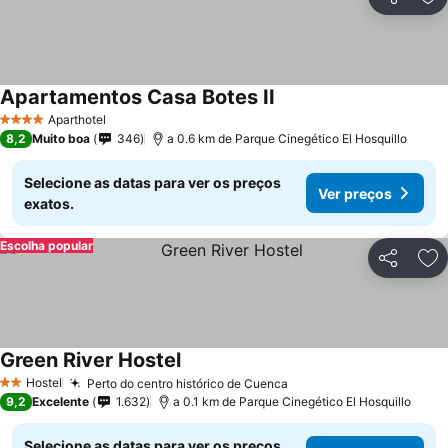
Partilhar
Ad
Apartamentos Casa Botes II
Ver preços
Aparthotel
4 Estrelas
8,2
Muito boa
346
a 0.6 km de Parque Cinegético El Hosquillo
Selecione as datas para ver os preços
Ver preços
exatos.
Escolha popular
Partilhar
Ad
Green River Hostel
Ver preços
Hostel
Perto do centro histórico de Cuenca
Ver preços
2 Estrelas
9,2
Excelente
1.632
a 0.1 km de Parque Cinegético El Hosquillo
Selecione as datas para ver os preços