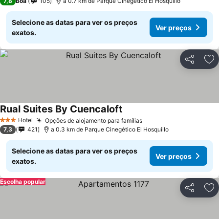
7,8
Boa
105
a 0.7 km de Parque Cinegético El Hosquillo
Selecione as datas para ver os preços
Ver preços
exatos.
Partilhar
Ad
Rual Suites By Cuencaloft
Ver preços
Hotel
Opções de alojamento para famílias
Ver preços
3 Estrelas
7,3
421
a 0.3 km de Parque Cinegético El Hosquillo
Selecione as datas para ver os preços
Ver preços
exatos.
Escolha popular
Partilhar
Ad