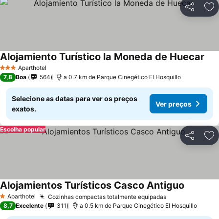
Partilhar
Ad
Alojamiento Turístico la Moneda de Huecar
Ver
Aparthotel
3 Estrelas
7,8
Boa
564
a 0.7 km de Parque Cinegético El Hosquillo
Selecione as datas para ver os preços
Ver preços
exatos.
Escolha popular
Partilhar
Ad
Alojamientos Turísticos Casco Antiguo
Ver preç
Aparthotel
Cozinhas compactas totalmente equipadas
Ver preços
1 Estrelas
8,7
Excelente
311
a 0.5 km de Parque Cinegético El Hosquillo