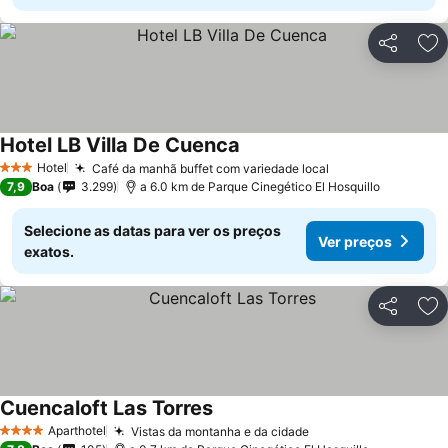
Partilhar
Ad
Hotel LB Villa De Cuenca
Ver preços
Hotel
Café da manhã buffet com variedade local
Ver preços
3 Estrelas
7,9
Boa
3.299
a 6.0 km de Parque Cinegético El Hosquillo
Selecione as datas para ver os preços
Ver preços
exatos.
Partilhar
Ad
Cuencaloft Las Torres
Ver preços
Aparthotel
Vistas da montanha e da cidade
Ver preços
4 Estrelas