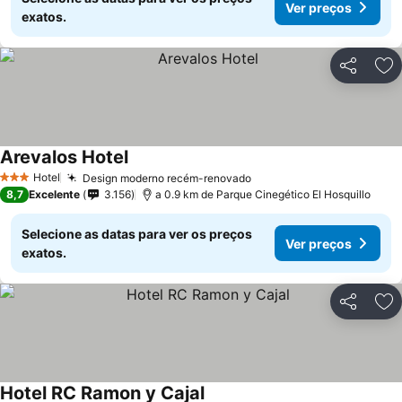
Ver preços
exatos.
Partilhar
Ad
Arevalos Hotel
Ver preços
Hotel
Design moderno recém-renovado
Ver preços
3 Estrelas
8,7
Excelente
3.156
a 0.9 km de Parque Cinegético El Hosquillo
Selecione as datas para ver os preços
Ver preços
exatos.
Partilhar
Ad
Hotel RC Ramon y Cajal