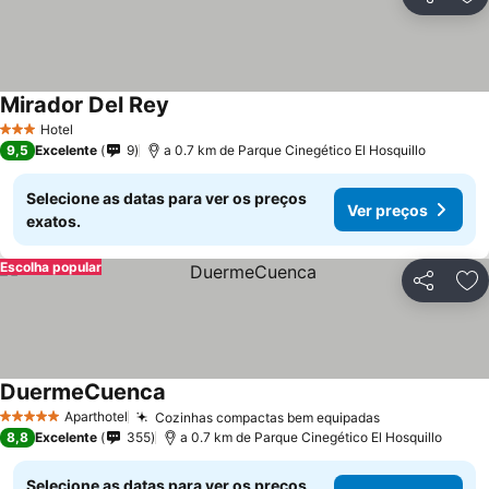
Partilhar
Ad
Mirador Del Rey
Ver preços
Hotel
3 Estrelas
9,5
Excelente
9
a 0.7 km de Parque Cinegético El Hosquillo
Selecione as datas para ver os preços
Ver preços
exatos.
Escolha popular
Partilhar
Ad
DuermeCuenca
Ver preços
Aparthotel
Cozinhas compactas bem equipadas
Ver preços
5 Estrelas
8,8
Excelente
355
a 0.7 km de Parque Cinegético El Hosquillo
Selecione as datas para ver os preços