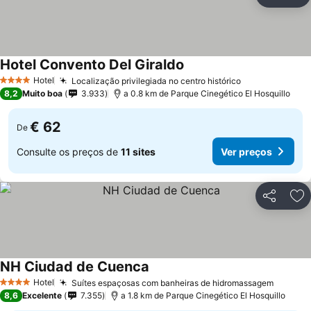
Partilhar
Ad
Hotel Convento Del Giraldo
Ver preços
Hotel
Localização privilegiada no centro histórico
Ver preços
4 Estrelas
8,2
Muito boa
3.933
a 0.8 km de Parque Cinegético El Hosquillo
€ 62
De
Consulte os preços de
11 sites
Ver preços
Partilhar
Ad
NH Ciudad de Cuenca
Ver preços
Hotel
Suítes espaçosas com banheiras de hidromassagem
Ver pr
4 Estrelas
8,6
Excelente
7.355
a 1.8 km de Parque Cinegético El Hosquillo