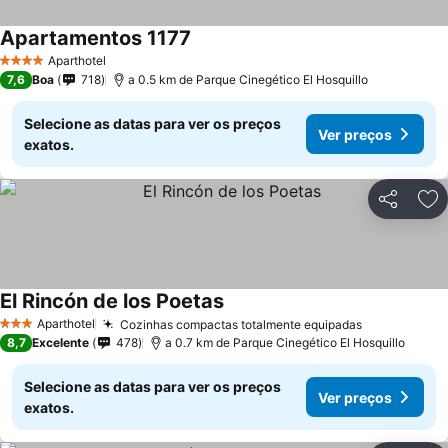
Apartamentos 1177
Ver preços
Aparthotel
4 Estrelas
7,6
Boa
718
a 0.5 km de Parque Cinegético El Hosquillo
Selecione as datas para ver os preços
Ver preços
exatos.
Partilhar
Ad
El Rincón de los Poetas
Ver preços
Aparthotel
Cozinhas compactas totalmente equipadas
Ver preços
3 Estrelas
8,7
Excelente
478
a 0.7 km de Parque Cinegético El Hosquillo
Selecione as datas para ver os preços
Ver preços
exatos.