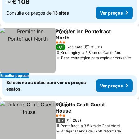
€ 106
De
Consulte os preços de
13 sites
Ver preços
Premier Inn Pontefract
Partilhar
Adicionar aos favoritos
North
Ver preços
3 Estrelas
8,5
Excelente
3.391
Knottingley, a 5.3 km de Castleford
Base estratégica para explorar Yorkshire
Ver
Escolha popular
Selecione as datas para ver os preços
Ver preços
exatos.
Rolands Croft Guest
Partilhar
Adicionar aos favoritos
House
Ver preços
3 Estrelas
6,7
283
Pontefract, a 3.5 km de Castleford
Antiga fazenda de 1750 reformada
Ver pre