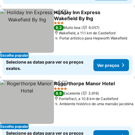
Holiday Inn Express
Partilhar
Adicionar aos favoritos
Wakefield By Ihg
Ver preços
3 Estrelas
8,2
Muito boa
6.057
Wakefield, a 11.1 km de Castleford
Portal artístico para Hepworth Wakefield
Ver
Escolha popular
Selecione as datas para ver os preços
Ver preços
exatos.
Rogerthorpe Manor Hotel
Partilhar
Adicionar aos favoritos
4 Estrelas
8,8
Excelente
3.916
Pontefract, a 10.8 km de Castleford
Ambiente histórico de uma mansão jacobina
Escolha popular
Selecione as datas para ver os preços