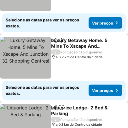
Selecione as datas para ver os preços
Ver preços
exatos.
Luxury Getaway Home. 5
Partilhar
Adicionar aos favoritos
Mins To Xscape And
Junction 32 Shopping
Ver preços
/
Pontuação não disponível
Centres!
a 3.2 km de Centro da cidade
Selecione as datas para ver os preços
Ver preços
exatos.
Liquorice Lodge- 2 Bed &
Partilhar
Adicionar aos favoritos
Parking
Ver preços
/
Pontuação não disponível
a 0.1 km de Centro da cidade