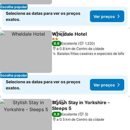
Escolha popular
Selecione as datas para ver os preços
Ver preços
exatos.
Wheldale Hotel
Partilhar
Adicionar aos favoritos
Ver preços
2 Estrelas
8,6
Excelente
1.220
a 0.8 km de Centro da cidade
Batatas fritas caseiras e especiais de bife
Ve
Escolha popular
Selecione as datas para ver os preços
Ver preços
exatos.
Stylish Stay in Yorkshire -
Partilhar
Adicionar aos favoritos
Sleeps 5
Ver preços
9,8
Excelente
5
a 0.5 km de Centro da cidade