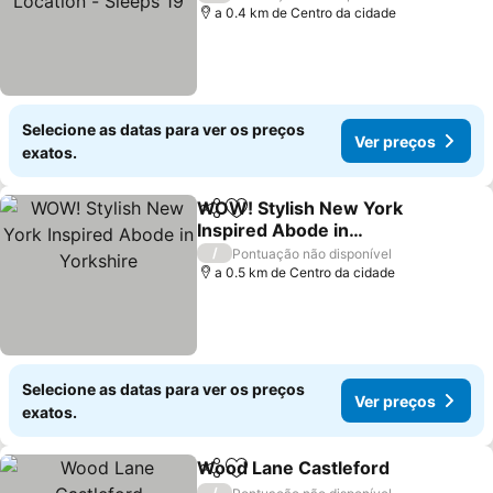
a 0.4 km de Centro da cidade
Selecione as datas para ver os preços
Ver preços
exatos.
WOW! Stylish New York
Partilhar
Adicionar aos favoritos
Inspired Abode in
Yorkshire
Ver preços
/
Pontuação não disponível
a 0.5 km de Centro da cidade
Selecione as datas para ver os preços
Ver preços
exatos.
Wood Lane Castleford
Partilhar
Adicionar aos favoritos
Ver
/