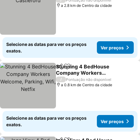
Pontuação não disponível
a 2.8 km de Centro da cidade
Selecione as datas para ver os preços
Ver preços
exatos.
Stunning 4 BedHouse
Partilhar
Adicionar aos favoritos
Company Workers
Welcome, Parking, Wifi,
Ver preços
/
Pontuação não disponível
Netfix
a 0.8 km de Centro da cidade
Selecione as datas para ver os preços
Ver preços
exatos.