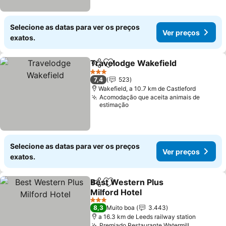
Selecione as datas para ver os preços
Ver preços
exatos.
Travelodge Wakefield
Partilhar
Adicionar aos favoritos
Ver 
3 Estrelas
7,4
523
Wakefield, a 10.7 km de Castleford
Acomodação que aceita animais de
estimação
Selecione as datas para ver os preços
Ver preços
exatos.
Best Western Plus
Partilhar
Adicionar aos favoritos
Milford Hotel
Ver preços
3 Estrelas
8,3
Muito boa
3.443
a 16.3 km de Leeds railway station
Premiado Restaurante Watermill