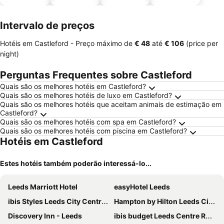
animais
estaciona
mento
Intervalo de preços
Hotéis em Castleford -
Preço máximo
de
‎€ 48
até
‎€ 106
(price per
night)
Perguntas Frequentes sobre Castleford
Quais são os melhores hotéis em Castleford?
Quais são os melhores hotéis de luxo em Castleford?
Quais são os melhores hotéis que aceitam animais de estimação em
Castleford?
Quais são os melhores hotéis com spa em Castleford?
Quais são os melhores hotéis com piscina em Castleford?
Hotéis em Castleford
Estes hotéis também poderão interessá-lo...
Leeds Marriott Hotel
easyHotel Leeds
ibis Styles Leeds City Centre Arena
Hampton by Hilton Leeds City Centre
Discovery Inn - Leeds
ibis budget Leeds Centre Royal Armouries Museum