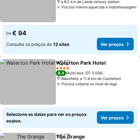
a 8.0 km de Leeds railway station
Piscina interna aquecida e hidromassagem
V
€ 94
De
Consulte os preços de
12 sites
Ver preços
Waterton Park Hotel
Partilhar
Adicionar aos favoritos
Ver p
4 Estrelas
8,4
Muito boa
5.558
Wakefield, a 11.4 km de Castleford
Piscina coberta no nível do lago
Ver preço
Selecione as datas para ver os preços
Ver preços
exatos.
The Grange
Partilhar
Adicionar aos favoritos