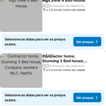
Ings View 4 Bed House
Partilhar
Adicionar aos favoritos
Ve
/
Pontuação não disponível
a 3.0 km de Centro da cidade
Selecione as datas para ver os preços
Ver preços
exatos.
Contractor home,
Partilhar
Adicionar aos favoritos
Stunning 3 Bed house,
Company workers WLC,
Ver preços
/
Pontuação não disponível
Netflix
a 2.0 km de Centro da cidade
Selecione as datas para ver os preços
Ver preços
exatos.