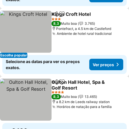
Kings Croft Hotel
Partilhar
Adicionar aos favoritos
Ver preç
3 Estrelas
8,3
Muito boa
3.765
Pontefract, a 4.5 km de Castleford
Ambiente de hotel rural tradicional
Ver pre
Escolha popular
Selecione as datas para ver os preços
Ver preços
exatos.
Oulton Hall Hotel, Spa &
Partilhar
Adicionar aos favoritos
Golf Resort
Ver preços
4 Estrelas
8,3
Muito boa
13.465
a 8.2 km de Leeds railway station
Horários de natação para a família
Ver pre