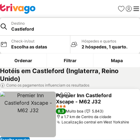
Favoritos
Iniciar
Me
Destino
Castleford
Check-in/out
Hóspedes e quartos
Escolha as datas
2 hóspedes, 1 quarto.
Ordenar
Filtrar
Mapa
Hotéis em Castleford (Inglaterra, Reino
Unido)
Como os pagamentos influenciam os resultados
Premier Inn Castleford
Partilhar
Adicionar aos favoritos
Xscape - M62 J32
Ver preços
3 Estrelas
8,3
Muito boa
5.843
a 1.7 km de Centro da cidade
Localização central em West Yorkshire
Ver 
Escolha popular