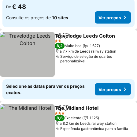
€ 48
De
Consulte os preços de
10 sites
Ver preços
Travelodge Leeds Colton
Partilhar
Adicionar aos favoritos
V
2 Estrelas
8,2
Muito boa
1.627
a 7.7 km de Leeds railway station
Serviço de seleção de quartos
personalizável
Selecione as datas para ver os preços
Ver preços
exatos.
The Midland Hotel
Partilhar
Adicionar aos favoritos
Ver pre
3 Estrelas
8,6
Excelente
1.125
a 8.2 km de Leeds railway station
Experiência gastronômica para a família
Ver