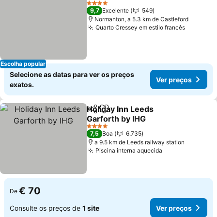
Ver preços
4 Estrelas
9,7
Excelente
549
Normanton, a 5.3 km de Castleford
Quarto Cressey em estilo francês
Ver preç
Escolha popular
Selecione as datas para ver os preços
Ver preços
exatos.
Holiday Inn Leeds
Partilhar
Adicionar aos favoritos
Garforth by IHG
Ver preços
4 Estrelas
7,5
Boa
6.735
a 9.5 km de Leeds railway station
Piscina interna aquecida
Ver preços
€ 70
De
Consulte os preços de
1 site
Ver preços