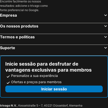
Encontre facilmente os nossos
Peterborough, Inglaterra Hotéis
Watford, Inglaterra Hotéis
resultados: adicione o trivago como
Milton Keynes, Inglaterra Hotéis
Londres, Inglaterra Hotéis
fonte preferencial no Google.
Empresa
Edimburgo, Escócia Hotéis
Manchester, Inglaterra Hotéis
Liverpool, Inglaterra Hotéis
Glasgow, Escócia Hotéis
Os nossos produtos
Hounslow, Inglaterra Hotéis
Bristol, Inglaterra Hotéis
Termos e políticas
Inverness, Escócia Hotéis
Suporte
Inicie sessão para desfrutar de
vantagens exclusivas para membros
Personalize a sua experiência
Ofertas e preços para membros
Iniciar sessão
trivago N.V.
, Kesselstraße 5 – 7, 40221 Düsseldorf, Alemanha