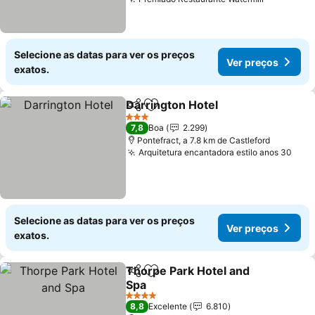
Ver preço
Selecione as datas para ver os preços
Ver preços
exatos.
Darrington Hotel
Partilhar
Adicionar aos favoritos
Ver preço
3 Estrelas
7,8
Boa
2.299
Pontefract, a 7.8 km de Castleford
Arquitetura encantadora estilo anos 30
Ver 
Selecione as datas para ver os preços
Ver preços
exatos.
Thorpe Park Hotel and
Partilhar
Adicionar aos favoritos
Spa
Ver preços
4 Estrelas
8,8
Excelente
6.810