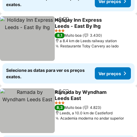
Ver preços
exatos.
Holiday Inn Express
Partilhar
Adicionar aos favoritos
Leeds - East By Ihg
Ver preços
3 Estrelas
8,1
Muito boa
3.430
a 8.4 km de Leeds railway station
Restaurante Toby Carvery ao lado
Ver pre
Selecione as datas para ver os preços
Ver preços
exatos.
Ramada by Wyndham
Partilhar
Adicionar aos favoritos
Leeds East
Ver preços
3 Estrelas
8,3
Muito boa
4.823
Leeds, a 10.0 km de Castleford
Academia moderna no andar superior
Ver p