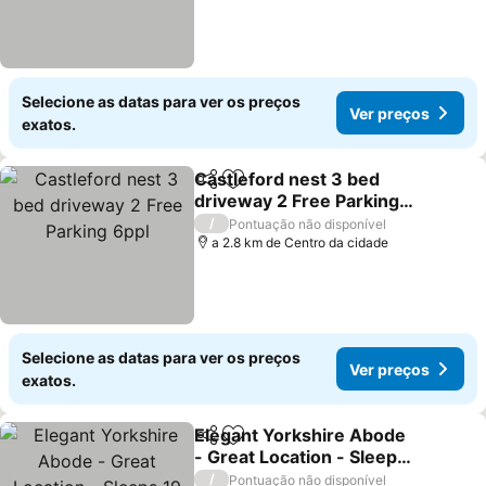
Selecione as datas para ver os preços
Ver preços
exatos.
Castleford nest 3 bed
Partilhar
Adicionar aos favoritos
driveway 2 Free Parking
6ppl
Ver preços
/
Pontuação não disponível
a 2.8 km de Centro da cidade
Selecione as datas para ver os preços
Ver preços
exatos.
Elegant Yorkshire Abode
Partilhar
Adicionar aos favoritos
- Great Location - Sleeps
19
Ver preços
/
Pontuação não disponível