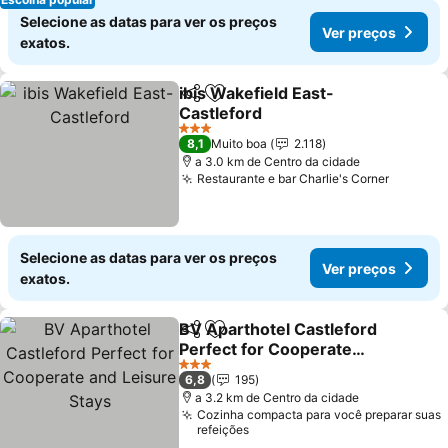
Selecione as datas para ver os preços
Ver preços
exatos.
ibis Wakefield East-
Partilhar
Adicionar aos favoritos
Castleford
Ver preços
3 Estrelas
8,1
Muito boa
2.118
a 3.0 km de Centro da cidade
Restaurante e bar Charlie's Corner
Ver pre
Selecione as datas para ver os preços
Ver preços
exatos.
BV Aparthotel Castleford
Partilhar
Adicionar aos favoritos
Perfect for Cooperate
and Leisure Stays
Ver preços
3 Estrelas
6,8
195
a 3.2 km de Centro da cidade
Cozinha compacta para você preparar suas
refeições