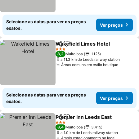
Selecione as datas para ver os preços
Ver preços
exatos.
Wakefield Limes Hotel
Partilhar
Adicionar aos favoritos
Ver
3 Estrelas
8,2
Muito boa
1.125
a 11.3 km de Leeds railway station
Áreas comuns em estilo boutique
Ver preç
Selecione as datas para ver os preços
Ver preços
exatos.
Premier Inn Leeds East
Partilhar
Adicionar aos favoritos
Ver
3 Estrelas
8,4
Muito boa
3.415
a 1.0 km de Leeds railway station
Amplo estacionamento no local