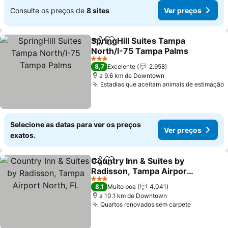
Consulte os preços de
8 sites
Ver preços
SpringHill Suites Tampa
Partilhar
Adicionar aos favoritos
North/I-75 Tampa Palms
3 Estrelas
8,7
Excelente
2.958
a 9.6 km de Downtown
Estadias que aceitam animais de estimação
Selecione as datas para ver os preços
Ver preços
exatos.
Country Inn & Suites by
Partilhar
Adicionar aos favoritos
Radisson, Tampa Airport
North, FL
3 Estrelas
8,1
Muito boa
4.041
a 10.1 km de Downtown
Quartos renovados sem carpete