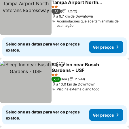
Tampa Airport North
Veterans Expressway
2 Estrelas
7,1
1.272
a 9.7 km de Downtown
Acomodações que aceitam animais de
estimação
Selecione as datas para ver os preços
Ver preços
exatos.
Sleep Inn near Busch
Partilhar
Adicionar aos favoritos
Gardens - USF
2 Estrelas
7,8
Boa
2.599
a 10.0 km de Downtown
Piscina externa o ano todo
Selecione as datas para ver os preços
Ver preços
exatos.