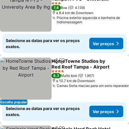
Area By Ihg
3 Estrelas
7,8
Boa
4.139
a 8.4 km de Downtown
Piscina exterior aquecida e banheira de
hidromassagem
Selecione as datas para ver os preços
Ver preços
exatos.
HomeTowne Studios by
Partilhar
Adicionar aos favoritos
Red Roof Tampa - Airport
4 Estrelas
8,3
Muito boa
1.957
a 10.7 km de Downtown
Camas Serta macias para um sono reparador
Escolha popular
Selecione as datas para ver os preços
Ver preços
exatos.