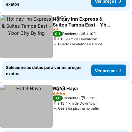
Ver preços
exatos.
Holiday Inn Express &
Partilhar
Adicionar aos favoritos
Suites Tampa East - Ybor
City By Ihg
2 Estrelas
9,1
Excelente
4.109
a 13.9 km de Downtown
Quartos modernos e limpos
Selecione as datas para ver os preços
Ver preços
exatos.
Hotel Haya
Partilhar
Adicionar aos favoritos
4 Estrelas
9,0
Excelente
5.513
a 13.4 km de Downtown
Oásis da piscina no pátio