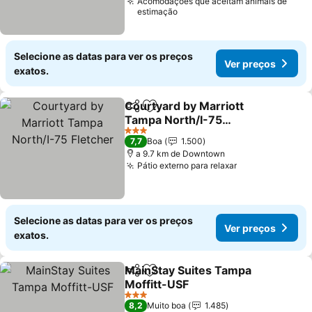
Acomodações que aceitam animais de
estimação
Selecione as datas para ver os preços
Ver preços
exatos.
Courtyard by Marriott
Partilhar
Adicionar aos favoritos
Tampa North/I-75
Fletcher
3 Estrelas
7,7
Boa
1.500
a 9.7 km de Downtown
Pátio externo para relaxar
Selecione as datas para ver os preços
Ver preços
exatos.
MainStay Suites Tampa
Partilhar
Adicionar aos favoritos
Moffitt-USF
3 Estrelas
8,2
Muito boa
1.485