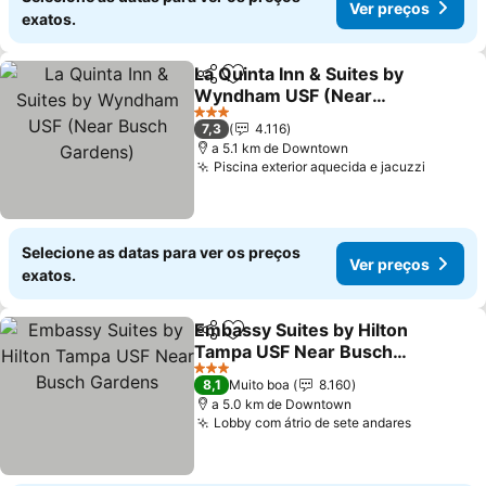
Ver preços
exatos.
La Quinta Inn & Suites by
Partilhar
Adicionar aos favoritos
Wyndham USF (Near
Busch Gardens)
3 Estrelas
7,3
4.116
a 5.1 km de Downtown
Piscina exterior aquecida e jacuzzi
Selecione as datas para ver os preços
Ver preços
exatos.
Embassy Suites by Hilton
Partilhar
Adicionar aos favoritos
Tampa USF Near Busch
Gardens
3 Estrelas
8,1
Muito boa
8.160
a 5.0 km de Downtown
Lobby com átrio de sete andares