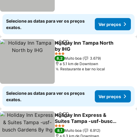
Selecione as datas para ver os preços
Ver preços
exatos.
Holiday Inn Tampa North
Partilhar
Adicionar aos favoritos
by IHG
3 Estrelas
8,2
Muito boa
3.679
a 5.1 km de Downtown
Restaurante e bar no local
Selecione as datas para ver os preços
Ver preços
exatos.
Holiday Inn Express &
Partilhar
Adicionar aos favoritos
Suites Tampa -usf-busch
Gardens By Ihg
3 Estrelas
8,1
Muito boa
6.912
a 6.3 km de Downtown