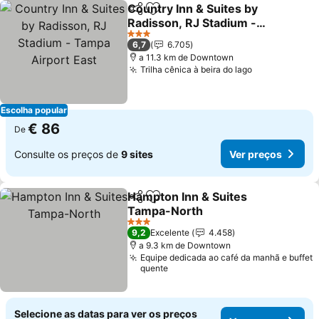
Country Inn & Suites by
Partilhar
Adicionar aos favoritos
Radisson, RJ Stadium -
Tampa Airport East
3 Estrelas
6,7
6.705
a 11.3 km de Downtown
Trilha cênica à beira do lago
Escolha popular
€ 86
De
Consulte os preços de
9 sites
Ver preços
Hampton Inn & Suites
Partilhar
Adicionar aos favoritos
Tampa-North
3 Estrelas
9,2
Excelente
4.458
a 9.3 km de Downtown
Equipe dedicada ao café da manhã e buffet
quente
Selecione as datas para ver os preços