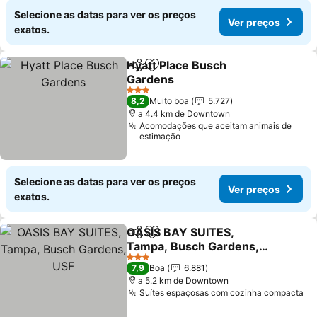
Selecione as datas para ver os preços
Ver preços
exatos.
Hyatt Place Busch
Partilhar
Adicionar aos favoritos
Gardens
3 Estrelas
8,2
Muito boa
5.727
a 4.4 km de Downtown
Acomodações que aceitam animais de
estimação
Selecione as datas para ver os preços
Ver preços
exatos.
OASIS BAY SUITES,
Partilhar
Adicionar aos favoritos
Tampa, Busch Gardens,
USF
3 Estrelas
7,9
Boa
6.881
a 5.2 km de Downtown
Suítes espaçosas com cozinha compacta