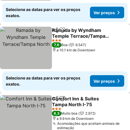
Selecione as datas para ver os preços
Ver preços
exatos.
Ramada by Wyndham
Partilhar
Adicionar aos favoritos
Temple Terrace/Tampa
North
3 Estrelas
7,6
Boa
6.547
a 10.1 km de Downtown
Selecione as datas para ver os preços
Ver preços
exatos.
Comfort Inn & Suites
Partilhar
Adicionar aos favoritos
Tampa North I-75
3 Estrelas
8,3
Muito boa
2.972
a 9.9 km de Downtown
Acomodações que aceitam animais de
estimação