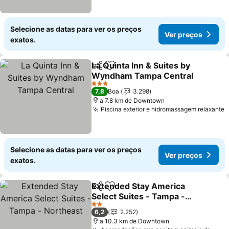
Selecione as datas para ver os preços
Ver preços
exatos.
La Quinta Inn & Suites by
Partilhar
Adicionar aos favoritos
Wyndham Tampa Central
3 Estrelas
7,8
Boa
3.298
a 7.8 km de Downtown
Piscina exterior e hidromassagem relaxante
Selecione as datas para ver os preços
Ver preços
exatos.
Extended Stay America
Partilhar
Adicionar aos favoritos
Select Suites - Tampa -
Northeast
2 Estrelas
6,2
2.252
a 10.3 km de Downtown