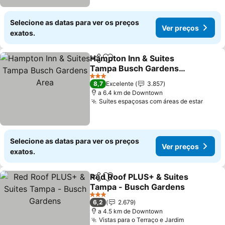
Selecione as datas para ver os preços
Ver preços
exatos.
Hampton Inn & Suites
Partilhar
Adicionar aos favoritos
Tampa Busch Gardens
Area
3 Estrelas
8,7
Excelente
3.857
a 6.4 km de Downtown
Suítes espaçosas com áreas de estar
Selecione as datas para ver os preços
Ver preços
exatos.
Red Roof PLUS+ & Suites
Partilhar
Adicionar aos favoritos
Tampa - Busch Gardens
3 Estrelas
6,2
2.679
a 4.5 km de Downtown
Vistas para o Terraço e Jardim