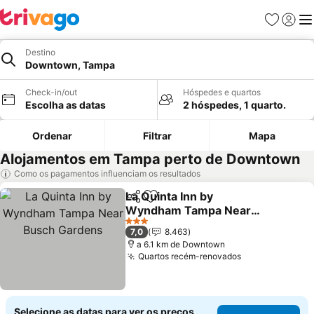
Favoritos
Iniciar
Me
Destino
Downtown, Tampa
Check-in/out
Hóspedes e quartos
Escolha as datas
2 hóspedes, 1 quarto.
Ordenar
Filtrar
Mapa
Alojamentos em Tampa perto de Downtown
Como os pagamentos influenciam os resultados
La Quinta Inn by
Partilhar
Adicionar aos favoritos
Wyndham Tampa Near
Busch Gardens
3 Estrelas
7,0
8.463
a 6.1 km de Downtown
Quartos recém-renovados
Selecione as datas para ver os preços