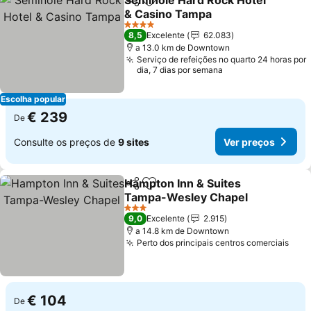
Seminole Hard Rock Hotel
Partilhar
Adicionar aos favoritos
& Casino Tampa
4 Estrelas
8,5
Excelente
62.083
a 13.0 km de Downtown
Serviço de refeições no quarto 24 horas por
dia, 7 dias por semana
Escolha popular
€ 239
De
Consulte os preços de
9 sites
Ver preços
Hampton Inn & Suites
Partilhar
Adicionar aos favoritos
Tampa-Wesley Chapel
3 Estrelas
9,0
Excelente
2.915
a 14.8 km de Downtown
Perto dos principais centros comerciais
€ 104
De