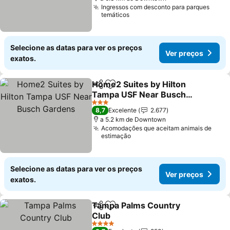
Ingressos com desconto para parques
temáticos
Selecione as datas para ver os preços
Ver preços
exatos.
Home2 Suites by Hilton
Partilhar
Adicionar aos favoritos
Tampa USF Near Busch
Gardens
3 Estrelas
8,7
Excelente
2.677
a 5.2 km de Downtown
Acomodações que aceitam animais de
estimação
Selecione as datas para ver os preços
Ver preços
exatos.
Tampa Palms Country
Partilhar
Adicionar aos favoritos
Club
4 Estrelas