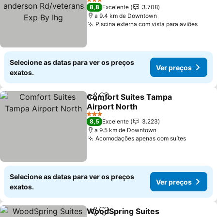
Rd/veterans Exp By Ihg
3 Estrelas
8,8
Excelente
3.708
a 9.4 km de Downtown
Piscina externa com vista para aviões
Selecione as datas para ver os preços
Ver preços
exatos.
Comfort Suites Tampa
Partilhar
Adicionar aos favoritos
Airport North
3 Estrelas
8,5
Excelente
3.223
a 9.5 km de Downtown
Acomodações apenas com suítes
Selecione as datas para ver os preços
Ver preços
exatos.
WoodSpring Suites
Partilhar
Adicionar aos favoritos