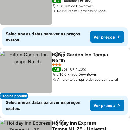
8,7
Excelente
853
a 6.9 km de Downtown
Restaurante Elements no local
Selecione as datas para ver os preços
Ver preços
exatos.
Hilton Garden Inn Tampa
Partilhar
Adicionar aos favoritos
North
3 Estrelas
7,8
Boa
4.205
a 10.0 km de Downtown
Ambiente tranquilo de reserva natural
Escolha popular
Selecione as datas para ver os preços
Ver preços
exatos.
Holiday Inn Express
Partilhar
Adicionar aos favoritos
Tampa N I-75 - University