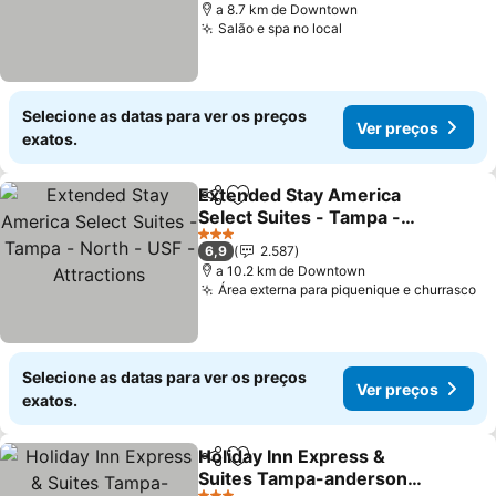
a 8.7 km de Downtown
Salão e spa no local
Selecione as datas para ver os preços
Ver preços
exatos.
Extended Stay America
Partilhar
Adicionar aos favoritos
Select Suites - Tampa -
North - USF - Attractions
3 Estrelas
6,9
2.587
a 10.2 km de Downtown
Área externa para piquenique e churrasco
Selecione as datas para ver os preços
Ver preços
exatos.
Holiday Inn Express &
Partilhar
Adicionar aos favoritos
Suites Tampa-anderson