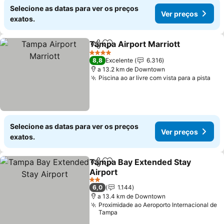
Selecione as datas para ver os preços
Ver preços
exatos.
Tampa Airport Marriott
Partilhar
Adicionar aos favoritos
4 Estrelas
8,8
Excelente
6.316
a 13.2 km de Downtown
Piscina ao ar livre com vista para a pista
Selecione as datas para ver os preços
Ver preços
exatos.
Tampa Bay Extended Stay
Partilhar
Adicionar aos favoritos
Airport
2 Estrelas
6,0
1.144
a 13.4 km de Downtown
Proximidade ao Aeroporto Internacional de
Tampa