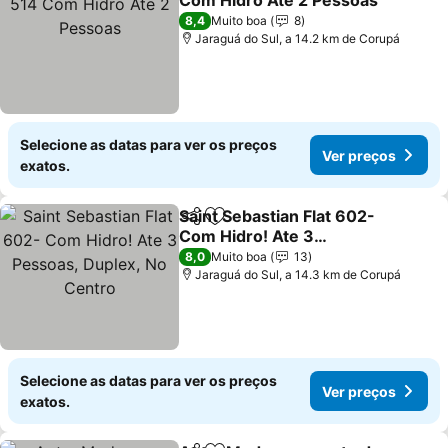
Com Hidro Ate 2 Pessoas
8,4
Muito boa
8
Jaraguá do Sul, a 14.2 km de Corupá
Selecione as datas para ver os preços
Ver preços
exatos.
Saint Sebastian Flat 602-
Partilhar
Adicionar aos favoritos
Com Hidro! Ate 3
Pessoas, Duplex, No
8,0
Muito boa
13
Centro
Jaraguá do Sul, a 14.3 km de Corupá
Selecione as datas para ver os preços
Ver preços
exatos.