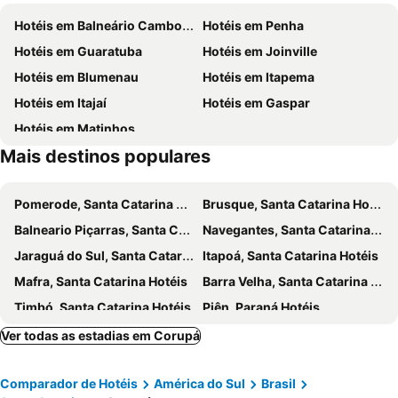
Hotéis em Balneário Camboriú
Hotéis em Penha
Hotéis em Guaratuba
Hotéis em Joinville
Hotéis em Blumenau
Hotéis em Itapema
Hotéis em Itajaí
Hotéis em Gaspar
Hotéis em Matinhos
Mais destinos populares
Pomerode, Santa Catarina Hotéis
Brusque, Santa Catarina Hotéis
Balneario Piçarras, Santa Catarina Hotéis
Navegantes, Santa Catarina Hotéis
Jaraguá do Sul, Santa Catarina Hotéis
Itapoá, Santa Catarina Hotéis
Mafra, Santa Catarina Hotéis
Barra Velha, Santa Catarina Hotéis
Timbó, Santa Catarina Hotéis
Piên, Paraná Hotéis
São Bento do Sul, Santa Catarina Hotéis
Araucária, Paraná Hotéis
Ver todas as estadias em Corupá
Rio do Sul, Santa Catarina Hotéis
Camboriú, Santa Catarina Hotéis
Comparador de Hotéis
América do Sul
Brasil
Guaramirim, Santa Catarina Hotéis
Balneário Barra do Sul, Santa Catarina Hotéis