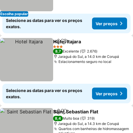
Escolha popular
Selecione as datas para ver os preços
Ver preços
exatos.
Hotel Itajara
Partilhar
Adicionar aos favoritos
3 Estrelas
8,7
Excelente
2.676
Jaraguá do Sul, a 14.0 km de Corupá
Estacionamento seguro no local
Selecione as datas para ver os preços
Ver preços
exatos.
Saint Sebastian Flat
Partilhar
Adicionar aos favoritos
8,4
Muito boa
319
Jaraguá do Sul, a 14.3 km de Corupá
Quartos com banheiras de hidromassagem