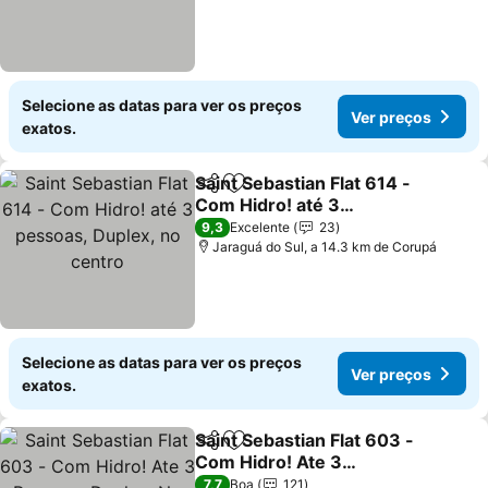
Selecione as datas para ver os preços
Ver preços
exatos.
Saint Sebastian Flat 614 -
Partilhar
Adicionar aos favoritos
Com Hidro! até 3
pessoas, Duplex, no
9,3
Excelente
23
centro
Jaraguá do Sul, a 14.3 km de Corupá
Selecione as datas para ver os preços
Ver preços
exatos.
Saint Sebastian Flat 603 -
Partilhar
Adicionar aos favoritos
Com Hidro! Ate 3
Pessoas, Duplex, No
7,7
Boa
121