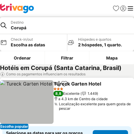
Favoritos
Iniciar
Me
Destino
Corupá
Check-in/out
Hóspedes e quartos
Escolha as datas
2 hóspedes, 1 quarto.
Ordenar
Filtrar
Mapa
Hotéis em Corupá (Santa Catarina, Brasil)
Como os pagamentos influenciam os resultados
Tureck Garten Hotel
Partilhar
Adicionar aos favoritos
3 Estrelas
8,8
Excelente
1.449
a 4.3 km de Centro da cidade
Localização excelente para quem gosta de
pescar
Escolha popular
Selecione as datas para ver os preços