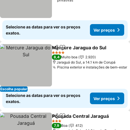
privativas
Selecione as datas para ver os preços
Ver preços
exatos.
Mercure Jaragua do Sul
Partilhar
Adicionar aos favoritos
4 Estrelas
8,4
Muito boa
2.920
Jaraguá do Sul, a 14.1 km de Corupá
Piscina exterior e instalações de bem-estar
Escolha popular
Selecione as datas para ver os preços
Ver preços
exatos.
Pousada Central Jaraguá
Partilhar
Adicionar aos favoritos
3 Estrelas
7,9
Boa
412