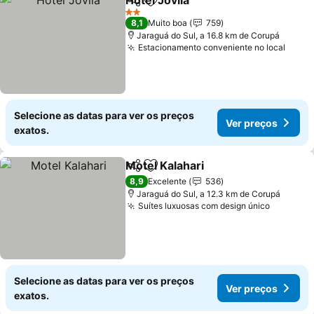
Hotel Jovila
Partilhar
Adicionar aos favoritos
2 Estrelas
8,1
Muito boa
759
Jaraguá do Sul, a 16.8 km de Corupá
Estacionamento conveniente no local
Selecione as datas para ver os preços
Ver preços
exatos.
Motel Kalahari
Partilhar
Adicionar aos favoritos
8,9
Excelente
536
Jaraguá do Sul, a 12.3 km de Corupá
Suítes luxuosas com design único
Selecione as datas para ver os preços
Ver preços
exatos.