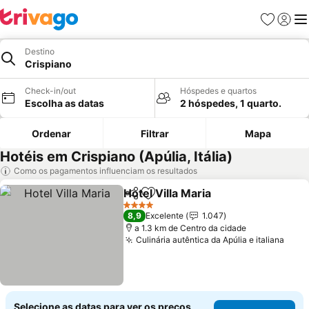
Favoritos
Iniciar
Me
Destino
Crispiano
Check-in/out
Hóspedes e quartos
Escolha as datas
2 hóspedes, 1 quarto.
Ordenar
Filtrar
Mapa
Hotéis em Crispiano (Apúlia, Itália)
Como os pagamentos influenciam os resultados
Hotel Villa Maria
Partilhar
Adicionar aos favoritos
Ver preço
4 Estrelas
8,9
Excelente
1.047
a 1.3 km de Centro da cidade
Culinária autêntica da Apúlia e italiana
Ver 
Selecione as datas para ver os preços