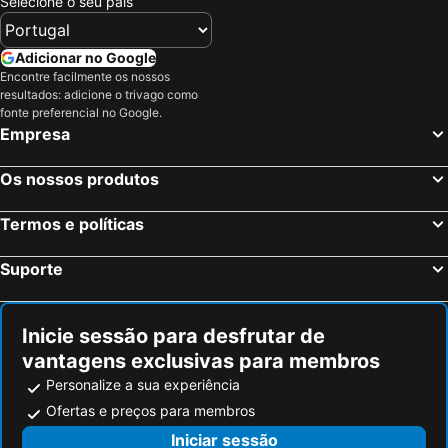
Selecione o seu país
Bari, Apúlia Hotéis
Turi, Apúlia Hotéis
Monopoli, Apúlia Hotéis
Alberobello, Apúlia Hotéis
Adicionar no Google
Polignano a Mare, Apúlia Hotéis
Matera, Basilicata Hotéis
Encontre facilmente os nossos
resultados: adicione o trivago como
Porto Cesareo, Apúlia Hotéis
Fasano, Apúlia Hotéis
fonte preferencial no Google.
Roma, Lazio Hotéis
Milão, Lombardia Hotéis
Empresa
Veneza, Veneto Hotéis
Florença, Toscana Hotéis
Os nossos produtos
Nápoles, Campanha Hotéis
Bolonha, Emília-Romanha Hotéis
Palermo, Sicília Hotéis
Verona, Veneto Hotéis
Termos e políticas
Cagliari, Sardenha Hotéis
Suporte
Inicie sessão para desfrutar de
vantagens exclusivas para membros
Personalize a sua experiência
Ofertas e preços para membros
Iniciar sessão