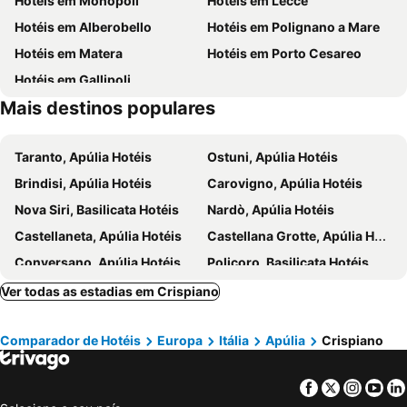
Hotéis em Monopoli
Hotéis em Lecce
Taranto-Grottaglie Airport
Marina di Pulsano
SETTIMO SOLE Affitta Camere
Lido Impero
Hotéis em Alberobello
Hotéis em Polignano a Mare
Lido Morelli Rosa Marina
Lido Santo Stefano
Masseria Madonna dell'Arco Agriturismo
Villaggio San Giovanni
Hotéis em Matera
Hotéis em Porto Cesareo
Città Vecchia e Città Nuova
Cattedrale di San Cataldo
Trulli Donna Isabella
Hotel Donna Crescenza
Hotéis em Gallipoli
San Martino
Castel Sant' Angelo
MONUN Hotel&Spa
Borgo trulli 1789
Mais destinos populares
Chiatona
Zoosafari
Hotel Colle Del Sole
Mailia
Centro Storico di Ceglie Messapica
Taranto, Apúlia Hotéis
Ostuni, Apúlia Hotéis
Maria SS Addolorata Trullo del Signore
Masseria del Mirante
Brindisi, Apúlia Hotéis
Carovigno, Apúlia Hotéis
Nova Siri, Basilicata Hotéis
Nardò, Apúlia Hotéis
Castellaneta, Apúlia Hotéis
Castellana Grotte, Apúlia Hotéis
Conversano, Apúlia Hotéis
Policoro, Basilicata Hotéis
Giovinazzo, Apúlia Hotéis
Cutrofiano, Apúlia Hotéis
Ver todas as estadias em Crispiano
Ginosa, Apúlia Hotéis
Martina Franca, Apúlia Hotéis
Comparador de Hotéis
Europa
Itália
Apúlia
Crispiano
Vernole, Apúlia Hotéis
Locorotondo, Apúlia Hotéis
Tuglie, Apúlia Hotéis
Noicàttaro, Apúlia Hotéis
Facebook
Twitter
Insta
Yo
Mola di Bari, Apúlia Hotéis
Mesagne, Apúlia Hotéis