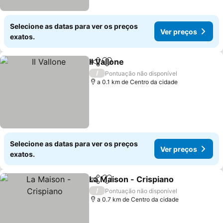
Selecione as datas para ver os preços
Ver preços
exatos.
Il Vallone
Partilhar
Adicionar aos favoritos
Ver preços
/
Pontuação não disponível
a 0.1 km de Centro da cidade
Selecione as datas para ver os preços
Ver preços
exatos.
La Maison - Crispiano
Partilhar
Adicionar aos favoritos
Ver 
/
Pontuação não disponível
a 0.7 km de Centro da cidade