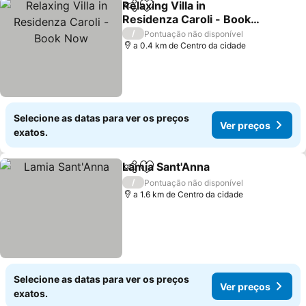
Relaxing Villa in
Partilhar
Adicionar aos favoritos
Residenza Caroli - Book
Now
Ver preços
/
Pontuação não disponível
a 0.4 km de Centro da cidade
Selecione as datas para ver os preços
Ver preços
exatos.
Lamia Sant'Anna
Partilhar
Adicionar aos favoritos
Ver preço
/
Pontuação não disponível
a 1.6 km de Centro da cidade
Selecione as datas para ver os preços
Ver preços
exatos.