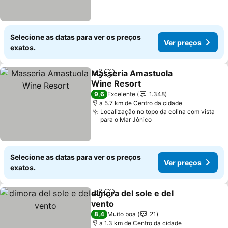
Selecione as datas para ver os preços
Ver preços
exatos.
Masseria Amastuola
Partilhar
Adicionar aos favoritos
Wine Resort
Ver preços
9,6
Excelente
1.348
a 5.7 km de Centro da cidade
Localização no topo da colina com vista
para o Mar Jônico
Selecione as datas para ver os preços
Ver preços
exatos.
dimora del sole e del
Partilhar
Adicionar aos favoritos
vento
Ver preços
8,4
Muito boa
21
a 1.3 km de Centro da cidade