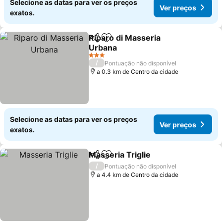
Selecione as datas para ver os preços
Ver preços
exatos.
Riparo di Masseria
Partilhar
Adicionar aos favoritos
Urbana
Ver preços
3 Estrelas
/
Pontuação não disponível
a 0.3 km de Centro da cidade
Selecione as datas para ver os preços
Ver preços
exatos.
Masseria Triglie
Partilhar
Adicionar aos favoritos
Ver preço
/
Pontuação não disponível
a 4.4 km de Centro da cidade