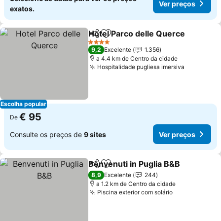
Ver preços
exatos.
Hotel Parco delle Querce
Partilhar
Adicionar aos favoritos
V
4 Estrelas
9,2
Excelente
1.356
a 4.4 km de Centro da cidade
Hospitalidade pugliesa imersiva
Ver preço
Escolha popular
€ 95
De
Consulte os preços de
9 sites
Ver preços
Benvenuti in Puglia B&B
Partilhar
Adicionar aos favoritos
Ve
8,9
Excelente
244
a 1.2 km de Centro da cidade
Piscina exterior com solário
Ver preços