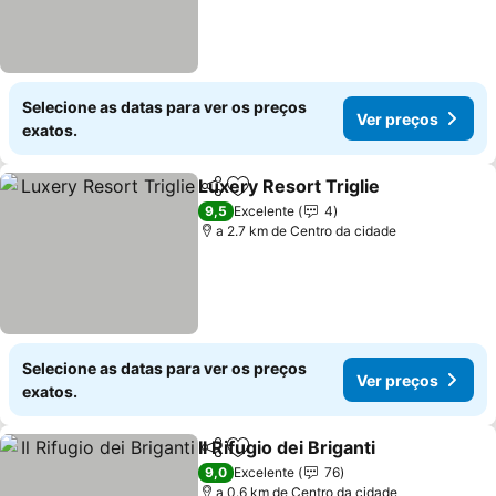
Selecione as datas para ver os preços
Ver preços
exatos.
Luxery Resort Triglie
Partilhar
Adicionar aos favoritos
Ver p
9,5
Excelente
4
a 2.7 km de Centro da cidade
Selecione as datas para ver os preços
Ver preços
exatos.
Il Rifugio dei Briganti
Partilhar
Adicionar aos favoritos
Ver p
9,0
Excelente
76
a 0.6 km de Centro da cidade