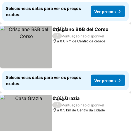
Selecione as datas para ver os preços
Ver preços
exatos.
Crispiano B&B del Corso
Partilhar
Adicionar aos favoritos
V
/
Pontuação não disponível
a 0.0 km de Centro da cidade
Selecione as datas para ver os preços
Ver preços
exatos.
Casa Grazia
Partilhar
Adicionar aos favoritos
Ver preços
/
Pontuação não disponível
a 0.5 km de Centro da cidade