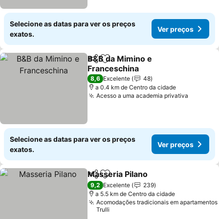
Selecione as datas para ver os preços
Ver preços
exatos.
B&B da Mimino e
Partilhar
Adicionar aos favoritos
Franceschina
Ver preços
8,6
Excelente
48
a 0.4 km de Centro da cidade
Acesso a uma academia privativa
Ver pre
Selecione as datas para ver os preços
Ver preços
exatos.
Masseria Pilano
Partilhar
Adicionar aos favoritos
Ver preços
9,2
Excelente
239
a 5.5 km de Centro da cidade
Acomodações tradicionais em apartamentos
Trulli