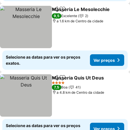
Masseria Le Mesolecchie
Partilhar
Adicionar aos favoritos
9,5
Excelente
2
a 1.6 km de Centro da cidade
Selecione as datas para ver os preços
Ver preços
exatos.
Masseria Quis Ut Deus
Partilhar
Adicionar aos favoritos
Ver
4 Estrelas
7,5
Boa
41
a 4.8 km de Centro da cidade
Selecione as datas para ver os preços
Ver preços