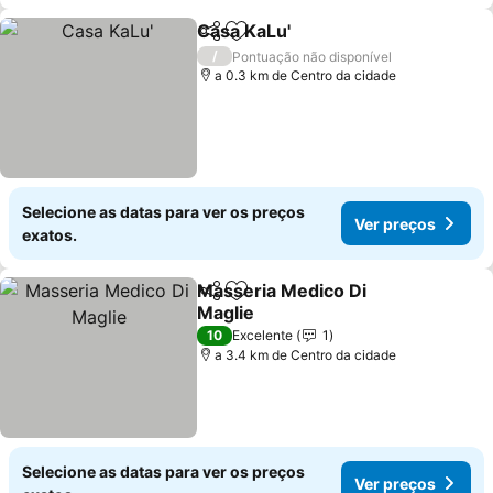
Casa KaLu'
Partilhar
Adicionar aos favoritos
Ver preços
/
Pontuação não disponível
a 0.3 km de Centro da cidade
Selecione as datas para ver os preços
Ver preços
exatos.
Masseria Medico Di
Partilhar
Adicionar aos favoritos
Maglie
Ver preços
10
Excelente
1
a 3.4 km de Centro da cidade
Selecione as datas para ver os preços
Ver preços