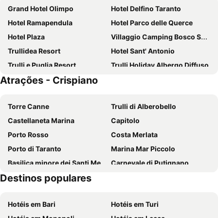
Grand Hotel Olimpo
Hotel Delfino Taranto
Hotel Ramapendula
Hotel Parco delle Querce
Hotel Plaza
Villaggio Camping Bosco Selva
Trullidea Resort
Hotel Sant' Antonio
Trulli e Puglia Resort
Trulli Holiday Albergo Diffuso
Atrações - Crispiano
Hotel Villa Maria
Majesty Alberobello
Hotel L'Arcangelo - Boutique Hotel
Park Hotel San Michele
Torre Canne
Trulli di Alberobello
Re Sole Resort & Spa
Relais Masseria Rosa
Castellaneta Marina
Capitolo
Best Western Hotel Massafra
Relais Villa San Martino
Porto Rosso
Costa Merlata
Dimora Lucia Hotel
Relais Histò San Pietro Sul Mar Piccolo
Porto di Taranto
Marina Mar Piccolo
Hotel Villa Rosa
Albergo del Sole
Basilica minore dei Santi Medici
Carnevale di Putignano
Hotel Pisani
Hotel Accord Le Rose
Destinos populares
Savelletri
Marina di Ginosa
Hotel Saraceno Al Faro
Apulia Hotel Taranto Ara Solis
Piazza Vittorio Emanuele
Cozze
Trulli Il Castagno
Masseria Trulli e Vigne
Hotéis em Bari
Hotéis em Turi
San Pietro in Bevagna
Gravina di San Marco
Hotel Akropolis - Museum Hotel
Hotel Virgilio