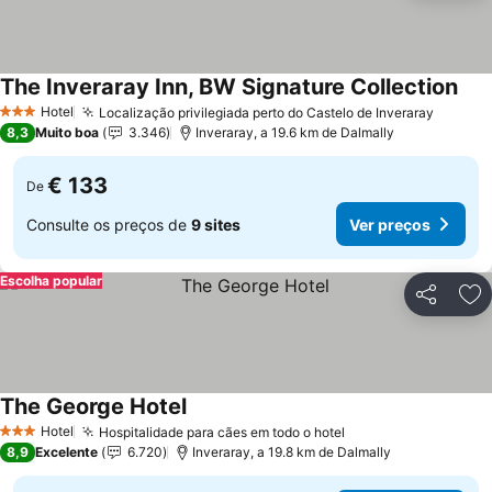
The Inveraray Inn, BW Signature Collection
Ver
Hotel
Localização privilegiada perto do Castelo de Inveraray
Ver pr
3 Estrelas
8,3
Muito boa
3.346
Inveraray, a 19.6 km de Dalmally
€ 133
De
Consulte os preços de
9 sites
Ver preços
Escolha popular
Partilhar
Ad
The George Hotel
Ver preços
Hotel
Hospitalidade para cães em todo o hotel
Ver preços
3 Estrelas
8,9
Excelente
6.720
Inveraray, a 19.8 km de Dalmally