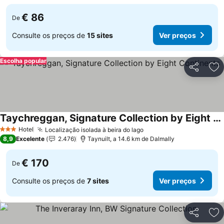
€ 86
De
Consulte os preços de
15 sites
Ver preços
Escolha popular
Partilhar
Ad
Taychreggan, Signature Collection by Eight Continents
Ver preços
Hotel
Localização isolada à beira do lago
Ver preços
3 Estrelas
8,9
Excelente
2.476
Taynuilt, a 14.6 km de Dalmally
€ 170
De
Consulte os preços de
7 sites
Ver preços
Partilhar
Ad