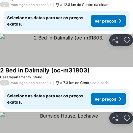
/
a 12.8 km de Centro da cidade
Pontuação não disponível
Selecione as datas para ver os preços
Ver preços
exatos.
Partilhar
Ad
2 Bed in Dalmally (oc-m31803)
Ver preços
Casa/apartamento inteiro
/
a 7.3 km de Centro da cidade
Pontuação não disponível
Selecione as datas para ver os preços
Ver preços
exatos.
Partilhar
Ad