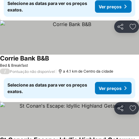
Selecione as datas para ver os preços
Ver preços
exatos.
Partilhar
Ad
Corrie Bank B&B
Ver preços
Bed & Breakfast
/
a 4.1 km de Centro da cidade
Pontuação não disponível
Selecione as datas para ver os preços
Ver preços
exatos.
Partilhar
Ad