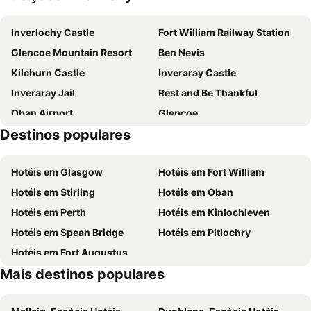
Inverlochy Castle
Fort William Railway Station
Glencoe Mountain Resort
Ben Nevis
Kilchurn Castle
Inveraray Castle
Inveraray Jail
Rest and Be Thankful
Oban Airport
Glencoe
Destinos populares
Oban Distillery
Caledonian-MacBrayne
Oban Beach
Loch Lomond & The Trossachs National Park
Hotéis em Glasgow
Hotéis em Fort William
Dunollie Castle
Hotéis em Stirling
Hotéis em Oban
Hotéis em Perth
Hotéis em Kinlochleven
Hotéis em Spean Bridge
Hotéis em Pitlochry
Hotéis em Fort Augustus
Mais destinos populares