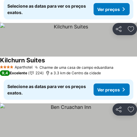
Selecione as datas para ver os preços
Ver preços
exatos.
Partilhar
Ad
Kilchurn Suites
Ver preços
Aparthotel
Charme de uma casa de campo eduardiana
Ver preço
4 Estrelas
9,4
Excelente
224
a 3.3 km de Centro da cidade
Selecione as datas para ver os preços
Ver preços
exatos.
Partilhar
Ad