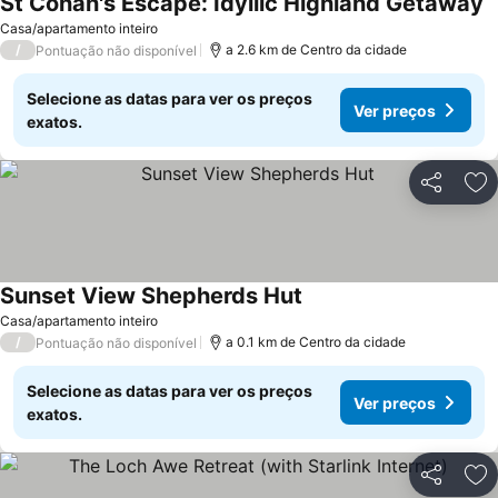
St Conan's Escape: Idyllic Highland Getaway
V
Casa/apartamento inteiro
/
a 2.6 km de Centro da cidade
Pontuação não disponível
Selecione as datas para ver os preços
Ver preços
exatos.
Partilhar
Ad
Sunset View Shepherds Hut
Ver preços
Casa/apartamento inteiro
/
a 0.1 km de Centro da cidade
Pontuação não disponível
Selecione as datas para ver os preços
Ver preços
exatos.
Partilhar
Ad