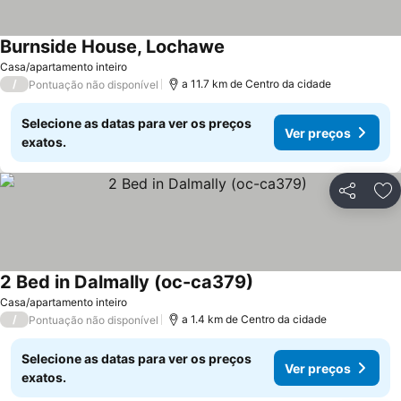
Burnside House, Lochawe
Ver preços
Casa/apartamento inteiro
/
a 11.7 km de Centro da cidade
Pontuação não disponível
Selecione as datas para ver os preços
Ver preços
exatos.
Partilhar
Ad
2 Bed in Dalmally (oc-ca379)
Ver preços
Casa/apartamento inteiro
/
a 1.4 km de Centro da cidade
Pontuação não disponível
Selecione as datas para ver os preços
Ver preços
exatos.