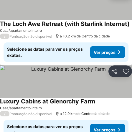
The Loch Awe Retreat (with Starlink Internet)
V
Casa/apartamento inteiro
/
a 10.2 km de Centro da cidade
Pontuação não disponível
Selecione as datas para ver os preços
Ver preços
exatos.
Partilhar
Ad
Luxury Cabins at Glenorchy Farm
Ver preços
Casa/apartamento inteiro
/
a 12.9 km de Centro da cidade
Pontuação não disponível
Selecione as datas para ver os preços
Ver preços