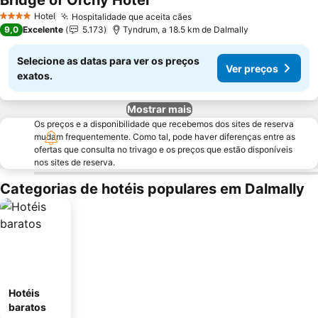
Bridge of Orchy Hotel
Ver preços
Hotel
Hospitalidade que aceita cães
Ver preços
4 Estrelas
9,0
Excelente
5.173
Tyndrum, a 18.5 km de Dalmally
Selecione as datas para ver os preços
Ver preços
exatos.
Mostrar mais
Os preços e a disponibilidade que recebemos dos sites de reserva
mudam frequentemente. Como tal, pode haver diferenças entre as
ofertas que consulta no trivago e os preços que estão disponíveis
nos sites de reserva.
Categorias de hotéis populares em Dalmally
Hotéis
baratos