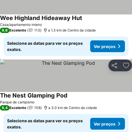
Wee Highland Hideaway Hut
Ver preços
Casa/apartamento inteiro
9,6
Excelente
113
a 1.3 km de Centro da cidade
Selecione as datas para ver os preços
Ver preços
exatos.
Partilhar
Ad
The Nest Glamping Pod
Ver preços
Parque de campismo
9,4
Excelente
108
a 3.0 km de Centro da cidade
Selecione as datas para ver os preços
Ver preços
exatos.