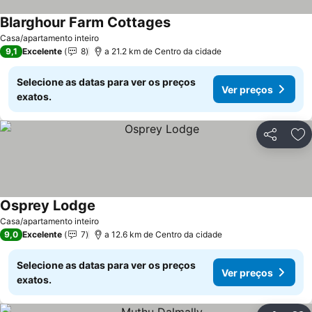
Blarghour Farm Cottages
Ver preços
Casa/apartamento inteiro
9,1
Excelente
8
a 21.2 km de Centro da cidade
Selecione as datas para ver os preços
Ver preços
exatos.
Partilhar
Ad
Osprey Lodge
Ver preços
Casa/apartamento inteiro
9,0
Excelente
7
a 12.6 km de Centro da cidade
Selecione as datas para ver os preços
Ver preços
exatos.