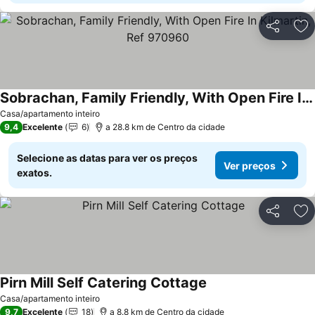
Partilhar
Ad
Sobrachan, Family Friendly, With Open Fire In Kilmartin, Ref 970960
Ver preços
Casa/apartamento inteiro
9,4
Excelente
6
a 28.8 km de Centro da cidade
Selecione as datas para ver os preços
Ver preços
exatos.
Partilhar
Ad
Pirn Mill Self Catering Cottage
Ver preços
Casa/apartamento inteiro
9,7
Excelente
18
a 8.8 km de Centro da cidade