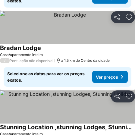
exatos.
Partilhar
Ad
Bradan Lodge
Ver preços
Casa/apartamento inteiro
/
a 1.5 km de Centro da cidade
Pontuação não disponível
Selecione as datas para ver os preços
Ver preços
exatos.
Partilhar
Ad
Stunning Location ,stunning Lodges, Stunning Holiday
Ver preços
Casa/apartamento inteiro