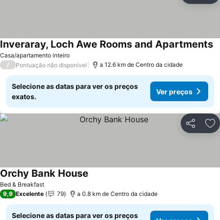
Inveraray, Loch Awe Rooms and Apartments
V
Casa/apartamento inteiro
/
a 12.6 km de Centro da cidade
Pontuação não disponível
Selecione as datas para ver os preços
Ver preços
exatos.
Partilhar
Ad
Orchy Bank House
Ver preços
Bed & Breakfast
9,9
Excelente
79
a 0.8 km de Centro da cidade
Selecione as datas para ver os preços