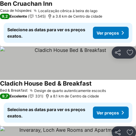
Ben Cruachan Inn
Ver preços
Casa de hóspedes
Localização cênica à beira do lago
Ver preços
9,2
Excelente
1.545
a 3.6 km de Centro da cidade
Selecione as datas para ver os preços
Ver preços
exatos.
Partilhar
Ad
Cladich House Bed & Breakfast
Ver preços
Bed & Breakfast
Design de quarto autenticamente escocês
Ver preços
9,7
Excelente
331
a 8.1 km de Centro da cidade
Selecione as datas para ver os preços
Ver preços
exatos.
Partilhar
Ad