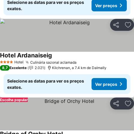
Selecione as datas para ver os preços
Ver preços
exatos.
Partilhar
Ad
Hotel Ardanaiseig
Ver preços
Hotel
Culinária sazonal aclamada
Ver preços
4 Estrelas
8,7
Excelente
2.021
Kilchrenan, a 7.4 km de Dalmally
Selecione as datas para ver os preços
Ver preços
exatos.
Escolha popular
Partilhar
Ad