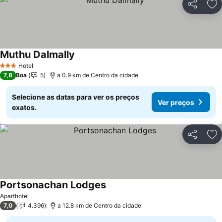
Partilhar
Ad
Muthu Dalmally
Ver preços
Hotel
3 Estrelas
7,8
Boa
5
a 0.9 km de Centro da cidade
Selecione as datas para ver os preços
Ver preços
exatos.
Partilhar
Ad
Portsonachan Lodges
Ver preços
Aparthotel
7,0
4.396
a 12.8 km de Centro da cidade