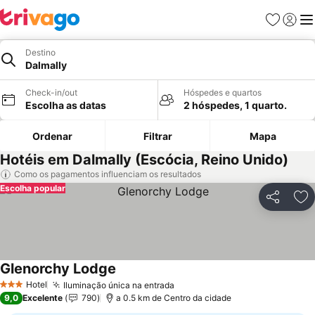
Favoritos
Iniciar
Me
Destino
Dalmally
Check-in/out
Hóspedes e quartos
Escolha as datas
2 hóspedes, 1 quarto.
Ordenar
Filtrar
Mapa
Hotéis em Dalmally (Escócia, Reino Unido)
Como os pagamentos influenciam os resultados
Escolha popular
Partilhar
Ad
Glenorchy Lodge
Ver preços
Hotel
Iluminação única na entrada
Ver preços
3 Estrelas
9,0
Excelente
790
a 0.5 km de Centro da cidade