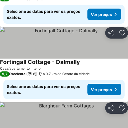
Selecione as datas para ver os preços
Ver preços
exatos.
Partilhar
Ad
Fortingall Cottage - Dalmally
Ver preços
Casa/apartamento inteiro
9,7
Excelente
6
a 0.7 km de Centro da cidade
Selecione as datas para ver os preços
Ver preços
exatos.
Partilhar
Ad