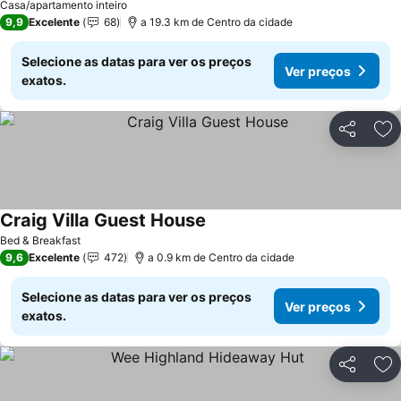
Ver preços
Casa/apartamento inteiro
9,9
Excelente
68
a 19.3 km de Centro da cidade
Selecione as datas para ver os preços
Ver preços
exatos.
Partilhar
Ad
Craig Villa Guest House
Ver preços
Bed & Breakfast
9,6
Excelente
472
a 0.9 km de Centro da cidade
Selecione as datas para ver os preços
Ver preços
exatos.
Partilhar
Ad