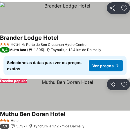
Partilhar
Ad
Brander Lodge Hotel
Ver preços
Hotel
Perto do Ben Cruachan Hydro Centre
Ver preços
3 Estrelas
8,4
Muito boa
1.305
Taynuilt, a 12.4 km de Dalmally
Selecione as datas para ver os preços
Ver preços
exatos.
Escolha popular
Partilhar
Ad
Muthu Ben Doran Hotel
Ver preços
Hotel
3 Estrelas
7,3
5.737
Tyndrum, a 17.2 km de Dalmally