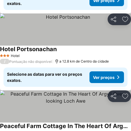
Ver preços
exatos.
Partilhar
Ad
Hotel Portsonachan
Ver preços
Hotel
3 Estrelas
/
a 12.8 km de Centro da cidade
Pontuação não disponível
Selecione as datas para ver os preços
Ver preços
exatos.
Partilhar
Ad
Peaceful Farm Cottage In The Heart Of Argyll Over-looking Loch Awe