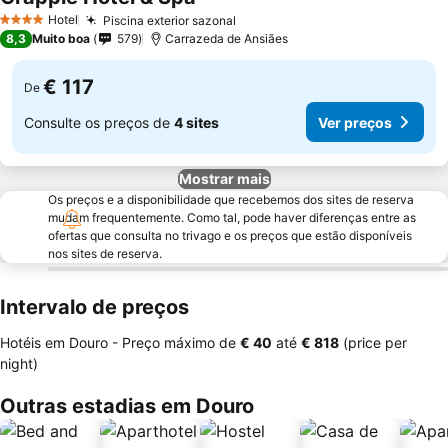
Hotel
Piscina exterior sazonal
4 Estrelas
8,3
Muito boa
579
Carrazeda de Ansiães
€ 117
De
Consulte os preços de
4 sites
Ver preços
Mostrar mais
Os preços e a disponibilidade que recebemos dos sites de reserva
mudam frequentemente. Como tal, pode haver diferenças entre as
ofertas que consulta no trivago e os preços que estão disponíveis
nos sites de reserva.
Intervalo de preços
Hotéis em Douro -
Preço máximo
de
‎€ 40
até
‎€ 818
(price per
night)
Outras estadias em Douro