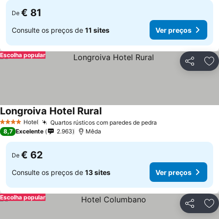
€ 81
De
Consulte os preços de
11 sites
Ver preços
Escolha popular
Partilhar
Ad
Longroiva Hotel Rural
Hotel
Quartos rústicos com paredes de pedra
4 Estrelas
8,7
Excelente
2.963
Mêda
€ 62
De
Consulte os preços de
13 sites
Ver preços
Escolha popular
Partilhar
Ad