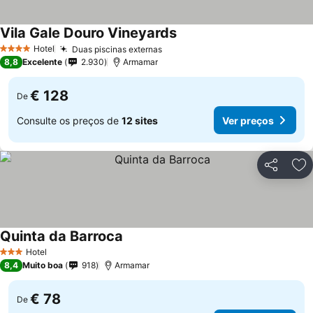
Vila Gale Douro Vineyards
Hotel
Duas piscinas externas
4 Estrelas
8,8
Excelente
2.930
Armamar
€ 128
De
Consulte os preços de
12 sites
Ver preços
Partilhar
Ad
Quinta da Barroca
Hotel
3 Estrelas
8,4
Muito boa
918
Armamar
€ 78
De