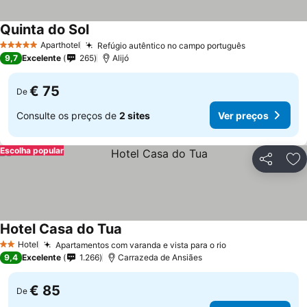
Quinta do Sol
Aparthotel
Refúgio autêntico no campo português
5 Estrelas
9,7
Excelente
265
Alijó
€ 75
De
Consulte os preços de
2 sites
Ver preços
Escolha popular
Partilhar
Ad
Hotel Casa do Tua
Hotel
Apartamentos com varanda e vista para o rio
2 Estrelas
9,4
Excelente
1.266
Carrazeda de Ansiães
€ 85
De