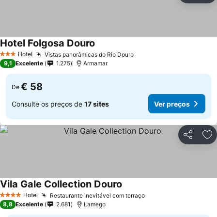
Hotel Folgosa Douro
Hotel
Vistas panorâmicas do Rio Douro
3 Estrelas
9,1
Excelente
1.275
Armamar
€ 58
De
Consulte os preços de
17 sites
Ver preços
Partilhar
Ad
Vila Gale Collection Douro
Hotel
Restaurante Inevitável com terraço
4 Estrelas
8,8
Excelente
2.681
Lamego