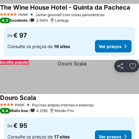
The Wine House Hotel - Quinta da Pacheca
Hotel
Jantar gourmet com vistas panorâmicas
5 Estrelas
9,3
Excelente
3.540
Lamego
€ 97
De
Consulte os preços de
16 sites
Ver preços
Escolha popular
Partilhar
Ad
Douro Scala
Hotel
Piscinas amplas internas e externas
4 Estrelas
8,4
Muito boa
4.258
Mesão Frio
€ 95
De
Consulte os preços de
17 sites
Ver preços