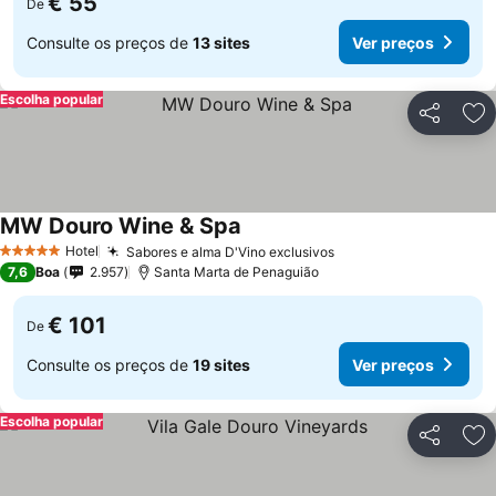
€ 55
De
Consulte os preços de
13 sites
Ver preços
Escolha popular
Partilhar
Ad
MW Douro Wine & Spa
Hotel
Sabores e alma D'Vino exclusivos
5 Estrelas
7,6
Boa
2.957
Santa Marta de Penaguião
€ 101
De
Consulte os preços de
19 sites
Ver preços
Escolha popular
Partilhar
Ad