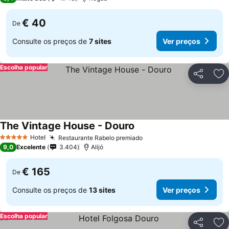
€ 40
De
Consulte os preços de
7 sites
Ver preços
Escolha popular
Partilhar
Ad
The Vintage House - Douro
Hotel
Restaurante Rabelo premiado
5 Estrelas
9,0
Excelente
3.404
Alijó
€ 165
De
Consulte os preços de
13 sites
Ver preços
Escolha popular
Partilhar
Ad