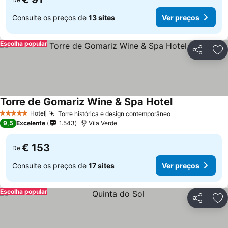
Consulte os preços de
13 sites
Ver preços
Escolha popular
Partilhar
Ad
Torre de Gomariz Wine & Spa Hotel
Hotel
Torre histórica e design contemporâneo
5 Estrelas
9,5
Excelente
1.543
Vila Verde
€ 153
De
Consulte os preços de
17 sites
Ver preços
Escolha popular
Partilhar
Ad