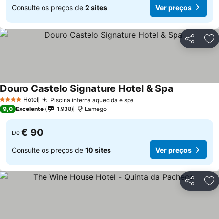
Consulte os preços de
2 sites
Ver preços
Partilhar
Ad
Douro Castelo Signature Hotel & Spa
Hotel
Piscina interna aquecida e spa
4 Estrelas
9,0
Excelente
1.938
Lamego
€ 90
De
Consulte os preços de
10 sites
Ver preços
Partilhar
Ad