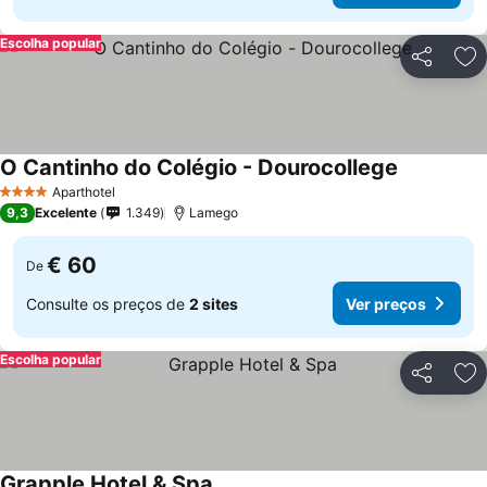
Escolha popular
Partilhar
Ad
O Cantinho do Colégio - Dourocollege
Aparthotel
4 Estrelas
9,3
Excelente
1.349
Lamego
€ 60
De
Consulte os preços de
2 sites
Ver preços
Escolha popular
Partilhar
Ad
Grapple Hotel & Spa