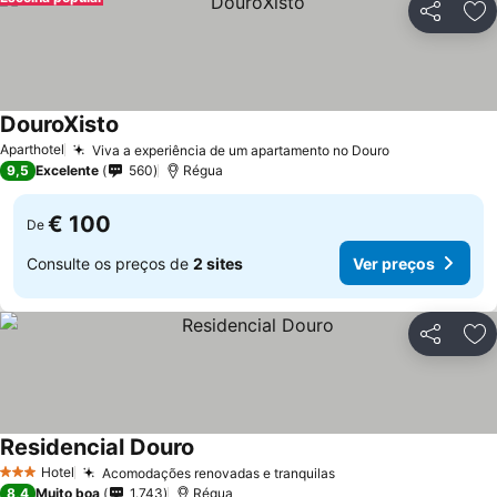
Partilhar
Ad
DouroXisto
Aparthotel
Viva a experiência de um apartamento no Douro
9,5
Excelente
560
Régua
€ 100
De
Consulte os preços de
2 sites
Ver preços
Partilhar
Ad
Residencial Douro
Hotel
Acomodações renovadas e tranquilas
3 Estrelas
8,4
Muito boa
1.743
Régua