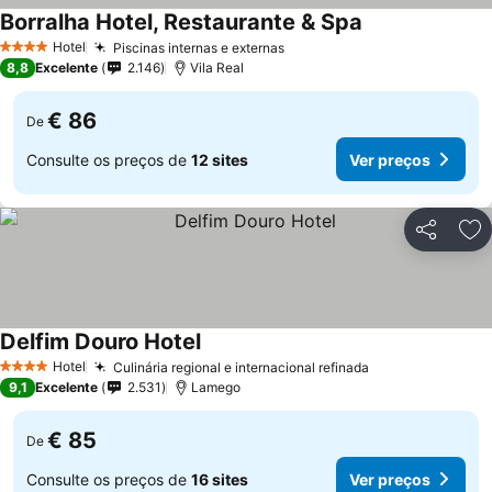
Borralha Hotel, Restaurante & Spa
Hotel
Piscinas internas e externas
4 Estrelas
8,8
Excelente
2.146
Vila Real
€ 86
De
Consulte os preços de
12 sites
Ver preços
Partilhar
Ad
Delfim Douro Hotel
Hotel
Culinária regional e internacional refinada
4 Estrelas
9,1
Excelente
2.531
Lamego
€ 85
De
Consulte os preços de
16 sites
Ver preços