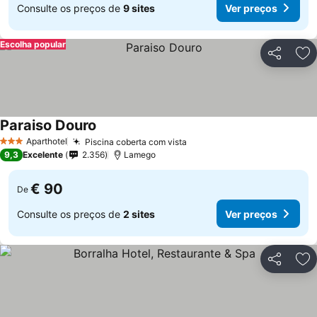
Consulte os preços de
9 sites
Ver preços
Escolha popular
Partilhar
Ad
Paraiso Douro
Aparthotel
Piscina coberta com vista
3 Estrelas
9,3
Excelente
2.356
Lamego
€ 90
De
Consulte os preços de
2 sites
Ver preços
Partilhar
Ad