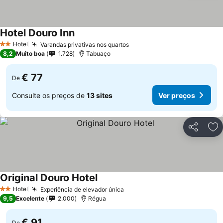
Hotel Douro Inn
Hotel
Varandas privativas nos quartos
2 Estrelas
8,2
Muito boa
1.728
Tabuaço
€ 77
De
Consulte os preços de
13 sites
Ver preços
Partilhar
Ad
Original Douro Hotel
Hotel
Experiência de elevador única
2 Estrelas
9,5
Excelente
2.000
Régua
€ 91
De