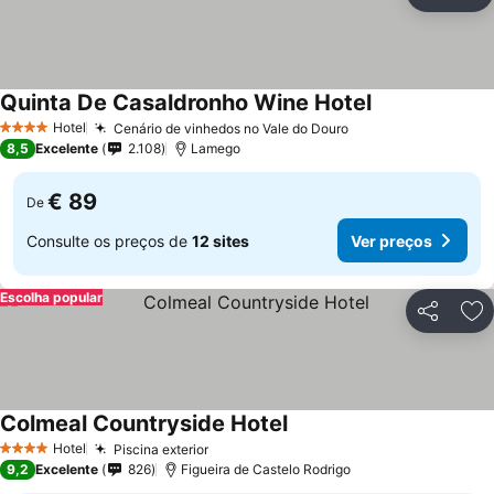
Partilhar
Ad
Quinta De Casaldronho Wine Hotel
Hotel
Cenário de vinhedos no Vale do Douro
4 Estrelas
8,5
Excelente
2.108
Lamego
€ 89
De
Consulte os preços de
12 sites
Ver preços
Escolha popular
Partilhar
Ad
Colmeal Countryside Hotel
Hotel
Piscina exterior
4 Estrelas
9,2
Excelente
826
Figueira de Castelo Rodrigo