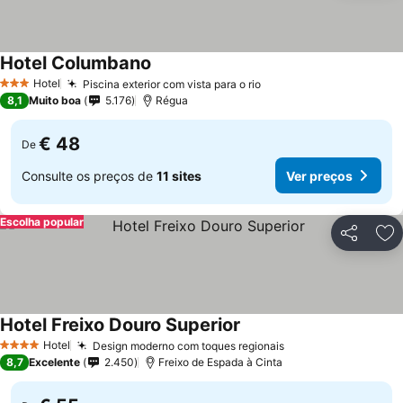
Hotel Columbano
Hotel
Piscina exterior com vista para o rio
3 Estrelas
8,1
Muito boa
5.176
Régua
€ 48
De
Consulte os preços de
11 sites
Ver preços
Escolha popular
Partilhar
Ad
Hotel Freixo Douro Superior
Hotel
Design moderno com toques regionais
4 Estrelas
8,7
Excelente
2.450
Freixo de Espada à Cinta