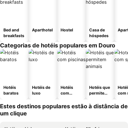
Bed and
Aparthotel
Hostel
Casa de
Apar
breakfasts
hóspedes
Categorias de hotéis populares em Douro
Hotéis
Hotéis de
Hotéis
Hotéis que
Hoté
baratos
luxo
com
permitem
com 
piscinas
animais
Estes destinos populares estão à distância de
um clique