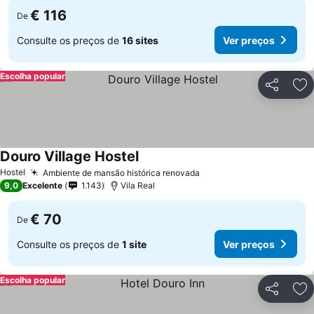
€ 116
De
Consulte os preços de
16 sites
Ver preços
Escolha popular
Partilhar
Ad
Douro Village Hostel
Hostel
Ambiente de mansão histórica renovada
9,0
Excelente
1.143
Vila Real
€ 70
De
Consulte os preços de
1 site
Ver preços
Escolha popular
Partilhar
Ad