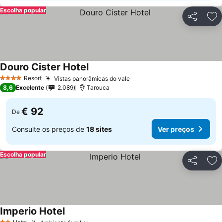
Escolha popular
Partilhar
Ad
Douro Cister Hotel
Resort
Vistas panorâmicas do vale
4 Estrelas
8,6
Excelente
2.089
Tarouca
€ 92
De
Consulte os preços de
18 sites
Ver preços
Escolha popular
Partilhar
Ad
Imperio Hotel