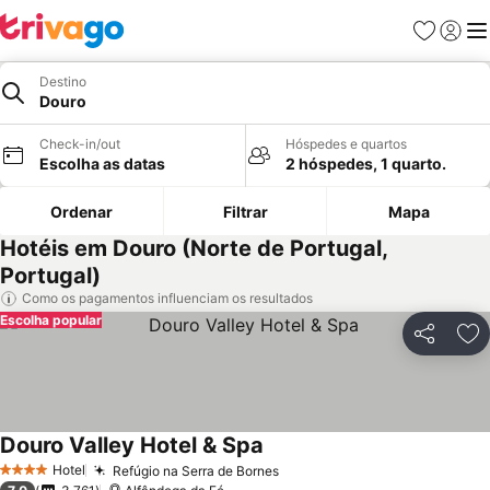
Favoritos
Iniciar
Me
Destino
Douro
Check-in/out
Hóspedes e quartos
Escolha as datas
2 hóspedes, 1 quarto.
Ordenar
Filtrar
Mapa
Hotéis em Douro (Norte de Portugal,
Portugal)
Como os pagamentos influenciam os resultados
Escolha popular
Partilhar
Ad
Douro Valley Hotel & Spa
Hotel
Refúgio na Serra de Bornes
4 Estrelas