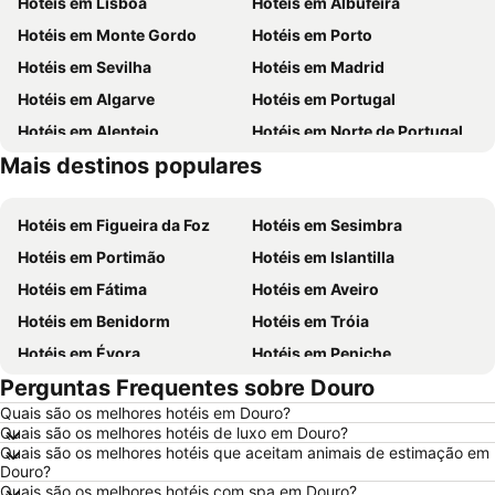
Hotéis em Lisboa
Hotéis em Albufeira
Hotéis em Monte Gordo
Hotéis em Porto
Hotéis em Sevilha
Hotéis em Madrid
Hotéis em Algarve
Hotéis em Portugal
Hotéis em Alentejo
Hotéis em Norte de Portugal
Mais destinos populares
Hotéis em Espanha
Hotéis em Centro de Portugal
Hotéis em Figueira da Foz
Hotéis em Sesimbra
Hotéis em Portimão
Hotéis em Islantilla
Hotéis em Fátima
Hotéis em Aveiro
Hotéis em Benidorm
Hotéis em Tróia
Hotéis em Évora
Hotéis em Peniche
Perguntas Frequentes sobre Douro
Hotéis em Porto Santo
Hotéis em Barcelona
Quais são os melhores hotéis em Douro?
Hotéis em Sangenjo
Hotéis em Nazaré
Quais são os melhores hotéis de luxo em Douro?
Hotéis em Vigo
Hotéis em Vila Nova de Milfontes
Quais são os melhores hotéis que aceitam animais de estimação em
Douro?
Hotéis em Isla Canela
Hotéis em Roma
Quais são os melhores hotéis com spa em Douro?