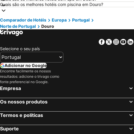
Quais são os melhores hotéis com piscina em Douro?
Hotéis em Vilamoura
Hotéis em Madeira
Hotéis em Sul de Espanha
Hotéis em Málaga
Comparador de Hotéis
Europa
Portugal
Hotéis em Minorca
Hotéis em Galiza
Norte de Portugal
Douro
Hotéis em Andaluzia
Hotéis em Maiorca
Hotéis em Douro
Hotéis em Ilha do Sal
Facebook
Twitter
Insta
Yo
Hotéis em Ibiza
Hotéis em Região de Lisboa
Selecione o seu país
Hotéis em Serra da Estrela
Hotéis em Tenerife
Adicionar no Google
Hotéis em Costa da Luz
Hotéis em São Miguel
Encontre facilmente os nossos
Hotéis em Gran Canaria
Hotéis em Malta
resultados: adicione o trivago como
fonte preferencial no Google.
Hotéis em Costa de Almería
Hotéis em Região de Viana do Castelo
Empresa
Os nossos produtos
Termos e políticas
Suporte