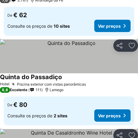
7,0
3.761
Alfândega da Fé
€ 62
De
Consulte os preços de
10 sites
Ver preços
Partilhar
Ad
Quinta do Passadiço
Hotel
Piscina exterior com vistas panorâmicas
8,8
Excelente
111
Lamego
€ 80
De
Consulte os preços de
2 sites
Ver preços