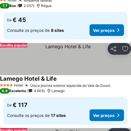
Hotel
Ambiente familiar
2 Estrelas
7,7
Boa
2.057
Régua
€ 45
De
Consulte os preços de
8 sites
Ver preços
Escolha popular
Partilhar
Ad
Lamego Hotel & Life
Hotel
Única piscina exterior aquecida do Vale do Douro
4 Estrelas
8,9
Excelente
4.605
Lamego
€ 117
De
Consulte os preços de
17 sites
Ver preços
Escolha popular