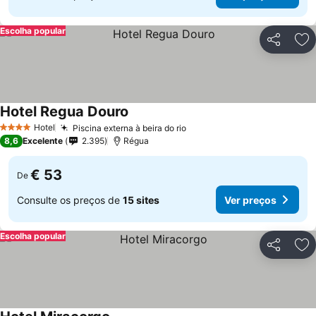
Escolha popular
Partilhar
Ad
Hotel Regua Douro
Hotel
Piscina externa à beira do rio
4 Estrelas
8,6
Excelente
2.395
Régua
€ 53
De
Consulte os preços de
15 sites
Ver preços
Escolha popular
Partilhar
Ad