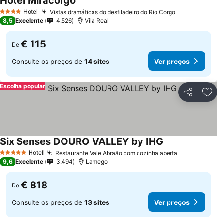
Hotel Miracorgo
Hotel
Vistas dramáticas do desfiladeiro do Rio Corgo
4 Estrelas
8,5
Excelente
4.526
Vila Real
€ 115
De
Consulte os preços de
14 sites
Ver preços
Escolha popular
Partilhar
Ad
Six Senses DOURO VALLEY by IHG
Hotel
Restaurante Vale Abraão com cozinha aberta
5 Estrelas
9,6
Excelente
3.494
Lamego
€ 818
De
Consulte os preços de
13 sites
Ver preços