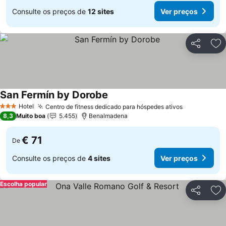
Consulte os preços de
12 sites
Ver preços
Partilhar
Ad
San Fermín by Dorobe
Ver preços
Hotel
Centro de fitness dedicado para hóspedes ativos
Ver preços
3 Estrelas
8,3
Muito boa
5.455
Benalmadena
€ 71
De
Consulte os preços de
4 sites
Ver preços
Escolha popular
Partilhar
Ad