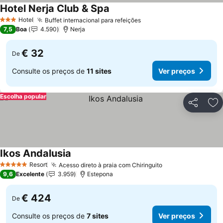
Hotel Nerja Club & Spa
Ver preços
Hotel
Buffet internacional para refeições
Ver preços
3 Estrelas
7,5
Boa
4.590
Nerja
€ 32
De
Consulte os preços de
11 sites
Ver preços
Escolha popular
Partilhar
Ad
Ikos Andalusia
Ver preços
Resort
Acesso direto à praia com Chiringuito
Ver preços
5 Estrelas
9,6
Excelente
3.959
Estepona
€ 424
De
Consulte os preços de
7 sites
Ver preços