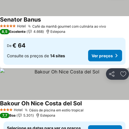
Senator Banus
Ver preços
Hotel
Café da manhã gourmet com culinária ao vivo
Ver preço
5 Estrelas
8,5
Excelente
4.668
Estepona
€ 64
De
Consulte os preços de
14 sites
Ver preços
Partilhar
Ad
Bakour Oh Nice Costa del Sol
Ver preços
Hotel
Oásis de piscina em estilo tropical
Ver preços
4 Estrelas
7,7
Boa
5.301
Estepona
Selecione as datas para ver os preços