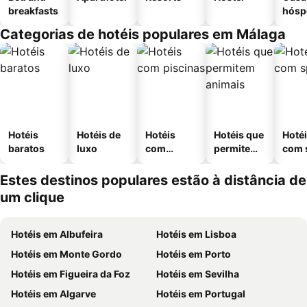
breakfasts
hósp
Categorias de hotéis populares em Málaga
Hotéis
Hotéis de
Hotéis
Hotéis que
Hoté
baratos
luxo
com
permitem
com 
piscinas
animais
Estes destinos populares estão à distância de
um clique
Hotéis em Albufeira
Hotéis em Lisboa
Hotéis em Monte Gordo
Hotéis em Porto
Hotéis em Figueira da Foz
Hotéis em Sevilha
Hotéis em Algarve
Hotéis em Portugal