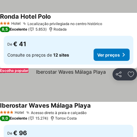
Ronda Hotel Polo
Ver preços
Hotel
Localização privilegiada no centro histórico
Ver preços
3 Estrelas
8,5
Excelente
5.853
Rodada
€ 41
De
Consulte os preços de
12 sites
Ver preços
Escolha popular
Partilhar
Ad
Iberostar Waves Málaga Playa
Ver preços
Hotel
Acesso direto à praia e calçadão
Ver preços
4 Estrelas
9,0
Excelente
15.274
Torrox Costa
€ 96
De