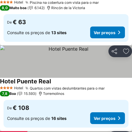
Hotel
Piscina na cobertura com vista para o mar
Ver preços
4 Estrelas
8,0
Muito boa
6.142
Rincón de la Victoria
€ 63
De
Consulte os preços de
13 sites
Ver preços
Partilhar
Ad
Hotel Puente Real
Ver preços
Hotel
Quartos com vistas deslumbrantes para o mar
Ver preços
4 Estrelas
7,8
Boa
15.593
Torremolinos
€ 108
De
Consulte os preços de
16 sites
Ver preços