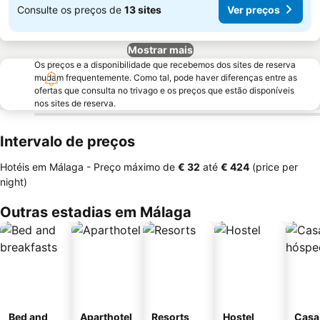
Consulte os preços de
13 sites
Ver preços
Mostrar mais
Os preços e a disponibilidade que recebemos dos sites de reserva
mudam frequentemente. Como tal, pode haver diferenças entre as
ofertas que consulta no trivago e os preços que estão disponíveis
nos sites de reserva.
Intervalo de preços
Hotéis em Málaga -
Preço máximo
de
‎€ 32
até
‎€ 424
(price per
night)
Outras estadias em Málaga
Bed and
Aparthotel
Resorts
Hostel
Casa