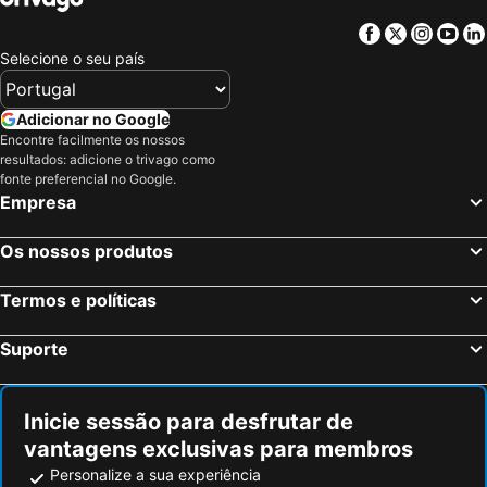
Hotéis em Ilha do Sal
Hotéis em Galiza
Facebook
Twitter
Insta
Yo
Hotéis em Douro
Hotéis em Costa da Luz
Selecione o seu país
Hotéis em Serra da Estrela
Hotéis em Região de Lisboa
Adicionar no Google
Hotéis em Costa do Sol
Hotéis em Sardenha
Encontre facilmente os nossos
Hotéis em Tenerife
Hotéis em Cabo Verde
resultados: adicione o trivago como
fonte preferencial no Google.
Hotéis em São Miguel
Hotéis em Madrid
Empresa
Os nossos produtos
Termos e políticas
Suporte
Inicie sessão para desfrutar de
vantagens exclusivas para membros
Personalize a sua experiência