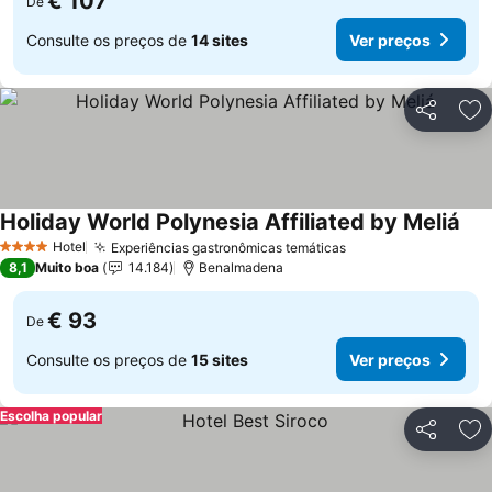
€ 107
De
Consulte os preços de
14 sites
Ver preços
Partilhar
Ad
Holiday World Polynesia Affiliated by Meliá
Ver
Hotel
Experiências gastronômicas temáticas
Ver preços
4 Estrelas
8,1
Muito boa
14.184
Benalmadena
€ 93
De
Consulte os preços de
15 sites
Ver preços
Escolha popular
Partilhar
Ad