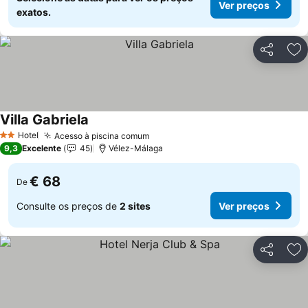
Ver preços
exatos.
Partilhar
Ad
Villa Gabriela
Ver preços
Hotel
Acesso à piscina comum
Ver preços
2 Estrelas
9,3
Excelente
45
Vélez-Málaga
€ 68
De
Consulte os preços de
2 sites
Ver preços
Partilhar
Ad