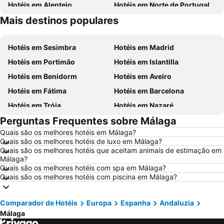
Hotéis em Alentejo
Hotéis em Norte de Portugal
Mais destinos populares
Hotéis em Madeira
Hotéis em Espanha
Hotéis em Sesimbra
Hotéis em Madrid
Hotéis em Portimão
Hotéis em Islantilla
Hotéis em Benidorm
Hotéis em Aveiro
Hotéis em Fátima
Hotéis em Barcelona
Hotéis em Tróia
Hotéis em Nazaré
Perguntas Frequentes sobre Málaga
Hotéis em Évora
Hotéis em Peniche
Quais são os melhores hotéis em Málaga?
Hotéis em Porto Santo
Hotéis em Isla Canela
Quais são os melhores hotéis de luxo em Málaga?
Hotéis em Sangenjo
Hotéis em Vila Nova de Milfontes
Quais são os melhores hotéis que aceitam animais de estimação em
Málaga?
Hotéis em Vilamoura
Hotéis em Vigo
Quais são os melhores hotéis com spa em Málaga?
Quais são os melhores hotéis com piscina em Málaga?
Hotéis em Roma
Hotéis em Centro de Portugal
Hotéis em Sul de Espanha
Hotéis em Málaga
Comparador de Hotéis
Europa
Espanha
Andaluzia
Hotéis em Maiorca
Hotéis em Andaluzia
Málaga
Hotéis em Minorca
Hotéis em Ibiza