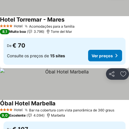
Hotel Torremar - Mares
Ver preços
Hotel
Acomodações para a família
Ver preços
4 Estrelas
8,1
Muito boa
3.796
Torre del Mar
€ 70
De
Consulte os preços de
15 sites
Ver preços
Partilhar
Ad
Óbal Hotel Marbella
Ver preços
Hotel
Bar na cobertura com vista panorâmica de 360 graus
Ver pr
4 Estrelas
9,0
Excelente
4.094
Marbella