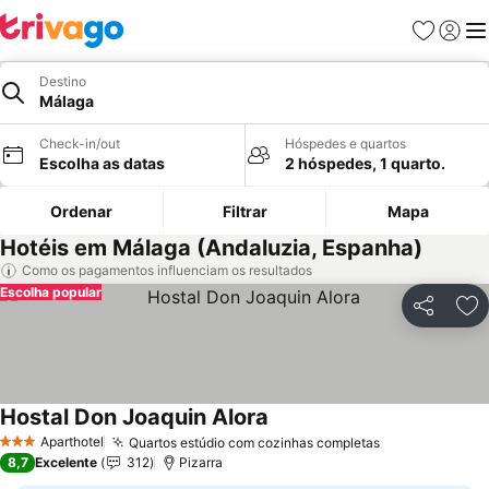
Favoritos
Iniciar
Me
Destino
Málaga
Check-in/out
Hóspedes e quartos
Escolha as datas
2 hóspedes, 1 quarto.
Ordenar
Filtrar
Mapa
Hotéis em Málaga (Andaluzia, Espanha)
Como os pagamentos influenciam os resultados
Escolha popular
Partilhar
Ad
Hostal Don Joaquin Alora
Ver preços
Aparthotel
Quartos estúdio com cozinhas completas
Ver preços
3 Estrelas
8,7
Excelente
312
Pizarra