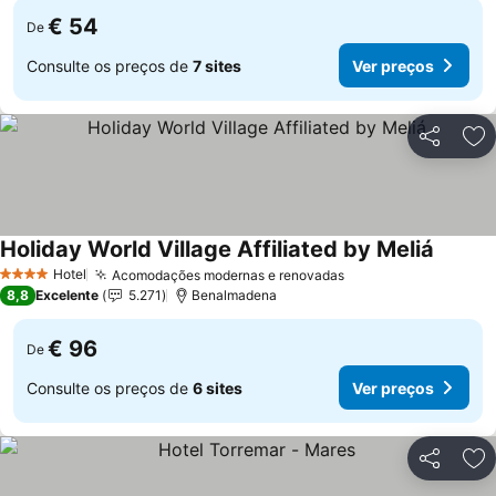
€ 54
De
Consulte os preços de
7 sites
Ver preços
Partilhar
Ad
Holiday World Village Affiliated by Meliá
Ver pr
Hotel
Acomodações modernas e renovadas
Ver preços
4 Estrelas
8,8
Excelente
5.271
Benalmadena
€ 96
De
Consulte os preços de
6 sites
Ver preços
Partilhar
Ad