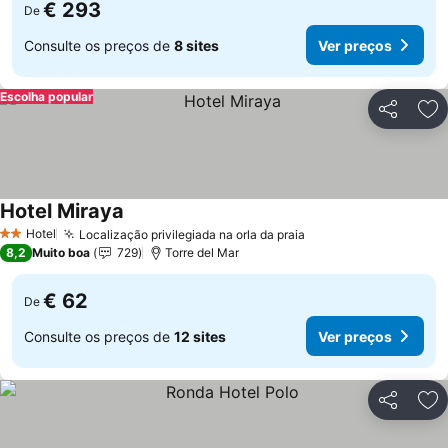
€ 293
De
Consulte os preços de
8 sites
Ver preços
Escolha popular
Partilhar
Ad
Hotel Miraya
Ver preços
Hotel
Localização privilegiada na orla da praia
Ver preços
2 Estrelas
8,2
Muito boa
729
Torre del Mar
€ 62
De
Consulte os preços de
12 sites
Ver preços
Partilhar
Ad