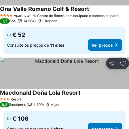
Ona Valle Romano Golf & Resort
Ver preços
Aparthotel
Centro de fitness bem equipado e campos de padel
Ver 
4 Estrelas
7,7
Boa
14.584
Estepona
€ 52
De
Consulte os preços de
11 sites
Ver preços
Partilhar
Ad
Macdonald Doña Lola Resort
Ver preços
Resort
3 Estrelas
8,8
Excelente
4.899
Mijas
€ 106
De
Consulte os preços de
4 sites
Ver preços