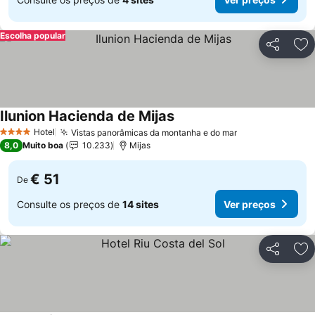
Escolha popular
Partilhar
Ad
Ilunion Hacienda de Mijas
Ver preços
Hotel
Vistas panorâmicas da montanha e do mar
Ver preços
4 Estrelas
8,0
Muito boa
10.233
Mijas
€ 51
De
Consulte os preços de
14 sites
Ver preços
Partilhar
Ad