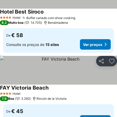
Hotel Best Siroco
Ver preços
Hotel
Buffet variado com show cooking
Ver preços
4 Estrelas
8,2
Muito boa
14.705
Benalmadena
€ 58
De
Consulte os preços de
15 sites
Ver preços
Partilhar
Ad
FAY Victoria Beach
Ver preços
Hotel
4 Estrelas
7,9
Boa
3.292
Rincón de la Victoria
€ 45
De