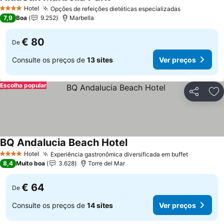
Ver preços
Hotel
Opções de refeições dietéticas especializadas
Ver preços
4 Estrelas
7,9
Boa
9.252
Marbella
€ 80
De
Consulte os preços de
13 sites
Ver preços
Escolha popular
Partilhar
Ad
BQ Andalucia Beach Hotel
Ver preços
Hotel
Experiência gastronômica diversificada em buffet
Ver preç
4 Estrelas
8,4
Muito boa
3.628
Torre del Mar
€ 64
De
Consulte os preços de
14 sites
Ver preços