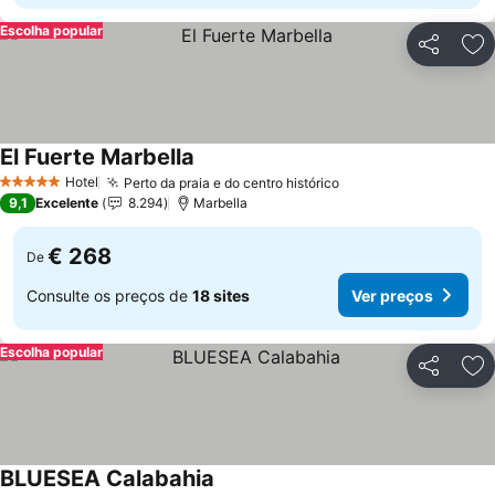
Escolha popular
Partilhar
Ad
El Fuerte Marbella
Ver preços
Hotel
Perto da praia e do centro histórico
Ver preços
5 Estrelas
9,1
Excelente
8.294
Marbella
€ 268
De
Consulte os preços de
18 sites
Ver preços
Escolha popular
Partilhar
Ad
BLUESEA Calabahia
Ver preços