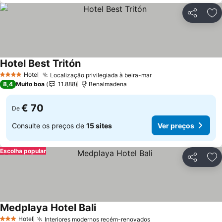
Partilhar
Ad
Hotel Best Tritón
Ver preços
Hotel
Localização privilegiada à beira-mar
Ver preços
4 Estrelas
8,4
Muito boa
11.888
Benalmadena
€ 70
De
Consulte os preços de
15 sites
Ver preços
Escolha popular
Partilhar
Ad
Medplaya Hotel Bali
Ver preços
Hotel
Interiores modernos recém-renovados
Ver preços