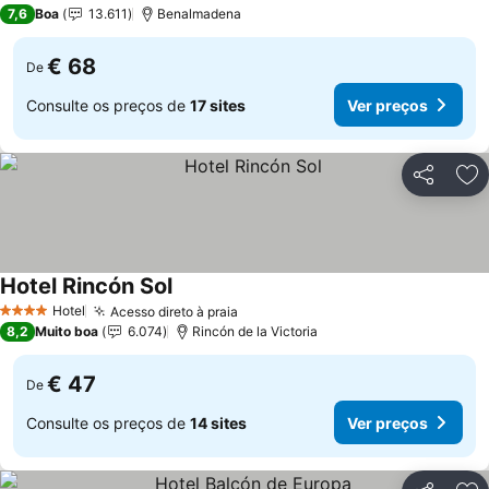
3 Estrelas
7,6
Boa
13.611
Benalmadena
€ 68
De
Consulte os preços de
17 sites
Ver preços
Partilhar
Ad
Hotel Rincón Sol
Ver preços
Hotel
Acesso direto à praia
Ver preços
4 Estrelas
8,2
Muito boa
6.074
Rincón de la Victoria
€ 47
De
Consulte os preços de
14 sites
Ver preços