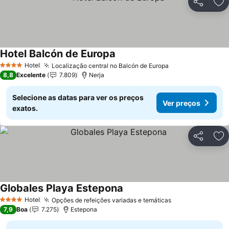
Partilhar
Ad
Hotel Balcón de Europa
Ver preços
Hotel
Localização central no Balcón de Europa
Ver preços
4 Estrelas
8,8
Excelente
7.809
Nerja
Selecione as datas para ver os preços
Ver preços
exatos.
Partilhar
Ad
Globales Playa Estepona
Ver preços
Hotel
Opções de refeições variadas e temáticas
Ver preços
4 Estrelas
7,9
Boa
7.275
Estepona