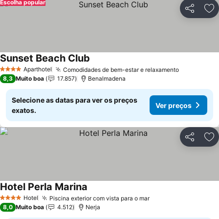
Escolha popular
Partilhar
Ad
Sunset Beach Club
Ver preços
Aparthotel
Comodidades de bem-estar e relaxamento
Ver preços
4 Estrelas
8,3
Muito boa
17.857
Benalmadena
Selecione as datas para ver os preços
Ver preços
exatos.
Partilhar
Ad
Hotel Perla Marina
Ver preços
Hotel
Piscina exterior com vista para o mar
Ver preços
4 Estrelas
8,0
Muito boa
4.512
Nerja