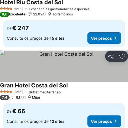
Hotel Riu Costa del Sol
Ver preços
Hotel
Experiências gastronômicas especiais
Ver preços
4 Estrelas
8,6
Excelente
22.094
Torremolinos
€ 247
De
Consulte os preços de
15 sites
Ver preços
Partilhar
Ad
Gran Hotel Costa del Sol
Ver preços
Hotel
Buffet mediterrâneo
Ver preços
4 Estrelas
7,4
8.177
Mijas
€ 66
De
Consulte os preços de
12 sites
Ver preços