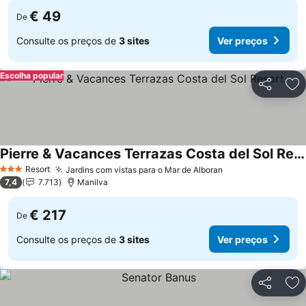
€ 49
De
Consulte os preços de
3 sites
Ver preços
Escolha popular
Partilhar
Ad
Pierre & Vacances Terrazas Costa del Sol Resort
Ver preços
Resort
Jardins com vistas para o Mar de Alboran
Ver preços
3 Estrelas
7,4
7.713
Manilva
€ 217
De
Consulte os preços de
3 sites
Ver preços
Partilhar
Ad