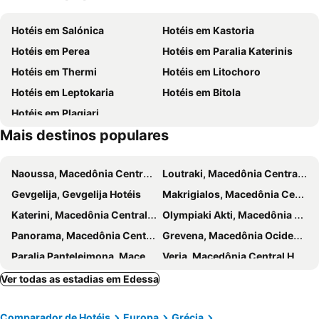
Seli Ski Center
Archaeological Museum of Veroia
Hotéis em Salónica
Hotéis em Kastoria
Voras - Kaimaktsalan Ski Center
Jewish Quarter Barbouta
Hotéis em Perea
Hotéis em Paralia Katerinis
Skra Waterfalls
Bowling City Club
Hotéis em Thermi
Hotéis em Litochoro
Hotéis em Leptokaria
Hotéis em Bitola
Hotéis em Plagiari
Mais destinos populares
Naoussa, Macedônia Central Hotéis
Loutraki, Macedônia Central Hotéis
Gevgelija, Gevgelija Hotéis
Makrigialos, Macedônia Central Hotéis
Katerini, Macedônia Central Hotéis
Olympiaki Akti, Macedônia Central Hotéis
Panorama, Macedônia Central Hotéis
Grevena, Macedônia Ocidental Hotéis
Paralia Panteleimona, Macedônia Central Hotéis
Veria, Macedônia Central Hotéis
Ptolemaida, Macedônia Ocidental Hotéis
Florina, Macedônia Ocidental Hotéis
Ver todas as estadias em Edessa
Emborio, Macedônia Ocidental Hotéis
Kozani, Macedônia Ocidental Hotéis
Comparador de Hotéis
Europa
Grécia
Achialos, Macedônia Central Hotéis
Kavadarci, Kavadarci Hotéis