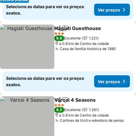
Selecione as datas para ver os preços
Ver preços
exatos.
Hagiati Guesthouse
Partilhar
Adicionar aos favoritos
3 Estrelas
9,6
Excelente
1.221
a 0.8 km de Centro da cidade
Casa de família histórica de 1880
Selecione as datas para ver os preços
Ver preços
exatos.
Varosi 4 Seasons
Partilhar
Adicionar aos favoritos
3 Estrelas
9,5
Excelente
1.361
a 0.8 km de Centro da cidade
Cortinas de tricô e edredons de penas