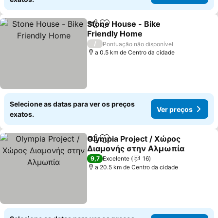
Stone House - Bike
Partilhar
Adicionar aos favoritos
Friendly Home
/
Pontuação não disponível
a 0.5 km de Centro da cidade
Selecione as datas para ver os preços
Ver preços
exatos.
Olympia Project / Χώρος
Partilhar
Adicionar aos favoritos
Διαμονής στην Αλμωπία
9,7
Excelente
16
a 20.5 km de Centro da cidade