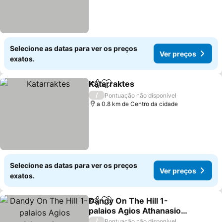
Selecione as datas para ver os preços
Ver preços
exatos.
Katarraktes
Partilhar
Adicionar aos favoritos
/
Pontuação não disponível
a 0.8 km de Centro da cidade
Selecione as datas para ver os preços
Ver preços
exatos.
Dandy On The Hill 1-
Partilhar
Adicionar aos favoritos
palaios Agios Athanasios-
kaimaktsalan
/
Pontuação não disponível