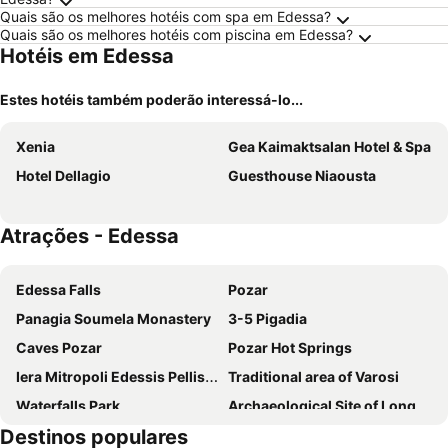
Quais são os melhores hotéis com spa em Edessa?
Quais são os melhores hotéis com piscina em Edessa?
Hotéis em Edessa
Estes hotéis também poderão interessá-lo...
Xenia
Gea Kaimaktsalan Hotel & Spa
Hotel Dellagio
Guesthouse Niaousta
Atrações - Edessa
Edessa Falls
Pozar
Panagia Soumela Monastery
3-5 Pigadia
Caves Pozar
Pozar Hot Springs
Iera Mitropoli Edessis Pellis kai Almopias
Traditional area of Varosi
Waterfalls Park
Archaeological Site of Longos
Destinos populares
Orma - I giorti tou Kastanou
Park of Naousa