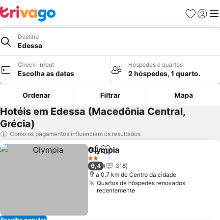
Favoritos
Iniciar
Me
Destino
Edessa
Check-in/out
Hóspedes e quartos
Escolha as datas
2 hóspedes, 1 quarto.
Ordenar
Filtrar
Mapa
Hotéis em Edessa (Macedônia Central,
Grécia)
Como os pagamentos influenciam os resultados
Olympia
Partilhar
Adicionar aos favoritos
2 Estrelas
6,4
318
a 0.7 km de Centro da cidade
Quartos de hóspedes renovados
recentemente
Escolha popular