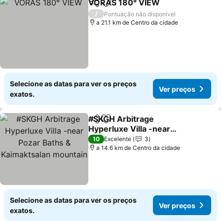
VORAS 180° VIEW
Partilhar
Adicionar aos favoritos
/
Pontuação não disponível
a 21.1 km de Centro da cidade
Selecione as datas para ver os preços
Ver preços
exatos.
#SKGH Arbitrage
Partilhar
Adicionar aos favoritos
Hyperluxe Villa -near
Pozar Baths &
10
Excelente
3
Kaimaktsalan mountain
a 14.6 km de Centro da cidade
Selecione as datas para ver os preços
Ver preços
exatos.