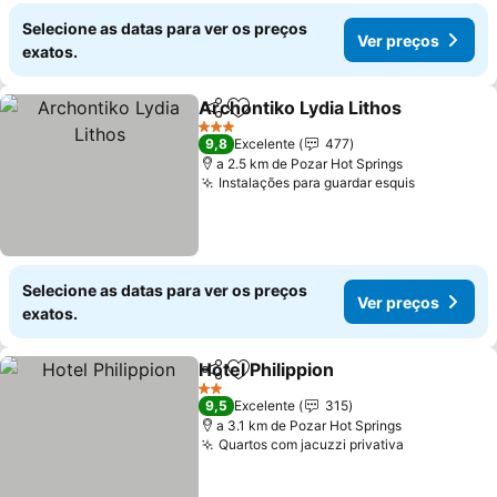
Selecione as datas para ver os preços
Ver preços
exatos.
Archontiko Lydia Lithos
Partilhar
Adicionar aos favoritos
Ve
3 Estrelas
9,8
Excelente
477
a 2.5 km de Pozar Hot Springs
Instalações para guardar esquis
Ver preço
Selecione as datas para ver os preços
Ver preços
exatos.
Hotel Philippion
Partilhar
Adicionar aos favoritos
Ver preços
2 Estrelas
9,5
Excelente
315
a 3.1 km de Pozar Hot Springs
Quartos com jacuzzi privativa
Ver preços