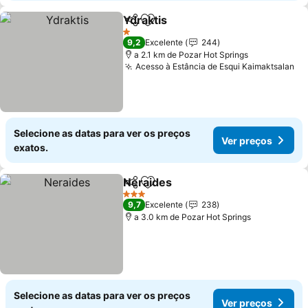
Ydraktis
Partilhar
Adicionar aos favoritos
Ver preços
1 Estrelas
9,2
Excelente
244
a 2.1 km de Pozar Hot Springs
Acesso à Estância de Esqui Kaimaktsalan
Ve
Selecione as datas para ver os preços
Ver preços
exatos.
Neraides
Partilhar
Adicionar aos favoritos
Ver preços
3 Estrelas
9,7
Excelente
238
a 3.0 km de Pozar Hot Springs
Selecione as datas para ver os preços
Ver preços