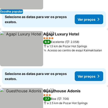
Escolha popular
Selecione as datas para ver os preços
Ver preços
exatos.
Agapi Luxury Hotel
Partilhar
Adicionar aos favoritos
Ver pr
4 Estrelas
9,9
Excelente
2.058
a 1.5 km de Pozar Hot Springs
Acesso ao centro de esqui Kaimaktsalan
Ver
Selecione as datas para ver os preços
Ver preços
exatos.
Guesthouse Adonis
Partilhar
Adicionar aos favoritos
Ver pr
3 Estrelas
7,7
Boa
706
a 2.5 km de Pozar Hot Springs