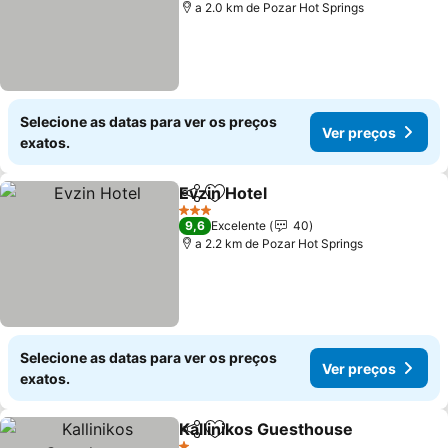
a 2.0 km de Pozar Hot Springs
Selecione as datas para ver os preços
Ver preços
exatos.
Evzin Hotel
Partilhar
Adicionar aos favoritos
Ver preços
3 Estrelas
9,6
Excelente
40
a 2.2 km de Pozar Hot Springs
Selecione as datas para ver os preços
Ver preços
exatos.
Kallinikos Guesthouse
Partilhar
Adicionar aos favoritos
Ver