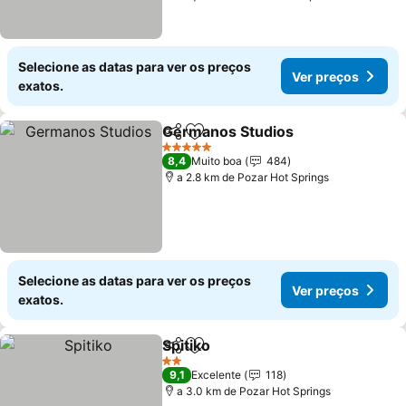
Selecione as datas para ver os preços
Ver preços
exatos.
Germanos Studios
Partilhar
Adicionar aos favoritos
Ver pre
5 Estrelas
8,4
Muito boa
484
a 2.8 km de Pozar Hot Springs
Selecione as datas para ver os preços
Ver preços
exatos.
Spitiko
Partilhar
Adicionar aos favoritos
Ver preços
2 Estrelas
9,1
Excelente
118
a 3.0 km de Pozar Hot Springs