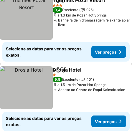
Thermes Pozar Resort
Partilhar
Adicionar aos favoritos
Ver
3 Estrelas
9,4
Excelente
926
a 1.3 km de Pozar Hot Springs
Banheira de hidromassagem relaxante ao ar
livre
Selecione as datas para ver os preços
Ver preços
exatos.
Drosia Hotel
Partilhar
Adicionar aos favoritos
Ver preços
1 Estrelas
9,5
Excelente
401
a 1.5 km de Pozar Hot Springs
Acesso ao Centro de Esqui Kaimaktsalan
Ve
Selecione as datas para ver os preços
Ver preços
exatos.