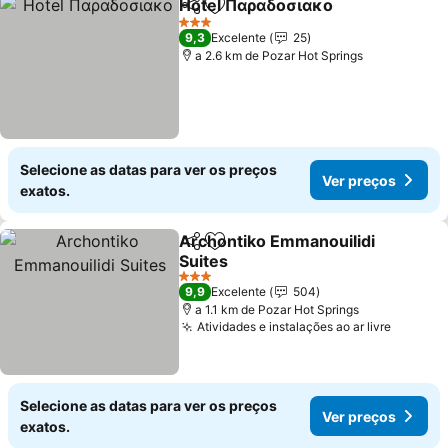
Hotel Παραδοσιακο
Partilhar
Adicionar aos favoritos
Ver pr
3 Estrelas
9,3
Excelente
25
a 2.6 km de Pozar Hot Springs
Selecione as datas para ver os preços
Ver preços
exatos.
Archontiko Emmanouilidi
Partilhar
Adicionar aos favoritos
Suites
Ver preços
3 Estrelas
9,9
Excelente
504
a 1.1 km de Pozar Hot Springs
Atividades e instalações ao ar livre
Ver pre
Selecione as datas para ver os preços
Ver preços
exatos.