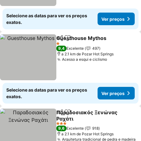
Selecione as datas para ver os preços
Ver preços
exatos.
Guesthouse Mythos
Partilhar
Adicionar aos favoritos
Ver p
1 Estrelas
9,4
Excelente
497
a 2.1 km de Pozar Hot Springs
Acesso a esqui e ciclismo
Ver preços
Selecione as datas para ver os preços
Ver preços
exatos.
Παραδοσιακός Ξενώνας
Partilhar
Adicionar aos favoritos
Ραχάτι
Ver preços
3 Estrelas
9,6
Excelente
918
a 2.1 km de Pozar Hot Springs
Arquitetura tradicional de pedra e madeira
Ve