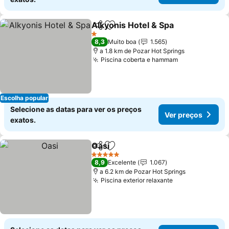
Alkyonis Hotel & Spa
Partilhar
Adicionar aos favoritos
Ver p
1 Estrelas
8,3
Muito boa
1.565
a 1.8 km de Pozar Hot Springs
Piscina coberta e hammam
Ver preços
Escolha popular
Selecione as datas para ver os preços
Ver preços
exatos.
Oasi
Partilhar
Adicionar aos favoritos
Ver preços
5 Estrelas
8,9
Excelente
1.067
a 6.2 km de Pozar Hot Springs
Piscina exterior relaxante
Ver preços