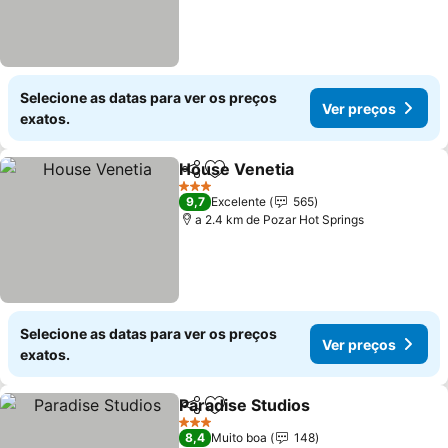
Selecione as datas para ver os preços
Ver preços
exatos.
House Venetia
Partilhar
Adicionar aos favoritos
Ver preços
3 Estrelas
9,7
Excelente
565
a 2.4 km de Pozar Hot Springs
Selecione as datas para ver os preços
Ver preços
exatos.
Paradise Studios
Partilhar
Adicionar aos favoritos
Ver preço
3 Estrelas
8,4
Muito boa
148