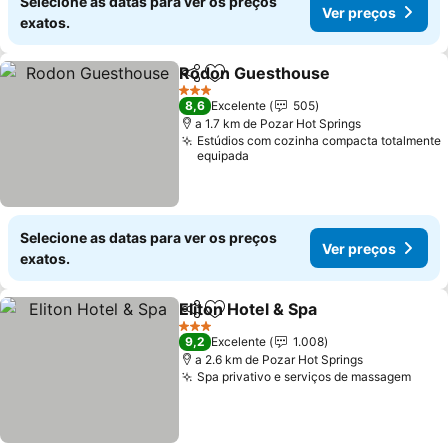
Selecione as datas para ver os preços
Ver preços
exatos.
Rodon Guesthouse
Partilhar
Adicionar aos favoritos
Ver pr
3 Estrelas
8,6
Excelente
505
a 1.7 km de Pozar Hot Springs
Estúdios com cozinha compacta totalmente
equipada
Selecione as datas para ver os preços
Ver preços
exatos.
Eliton Hotel & Spa
Partilhar
Adicionar aos favoritos
Ver preç
3 Estrelas
9,2
Excelente
1.008
a 2.6 km de Pozar Hot Springs
Spa privativo e serviços de massagem
Ver 