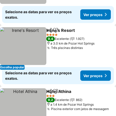
Selecione as datas para ver os preços
Ver preços
exatos.
Irene's Resort
Partilhar
Adicionar aos favoritos
Ver preços
4 Estrelas
9,4
Excelente
1.927
a 3.0 km de Pozar Hot Springs
Três piscinas distintas
Ver preços
Escolha popular
Selecione as datas para ver os preços
Ver preços
exatos.
Hotel Athina
Partilhar
Adicionar aos favoritos
Ver preços
3 Estrelas
9,2
Excelente
862
a 1.4 km de Pozar Hot Springs
Piscina exterior com jatos de massagem
Ver