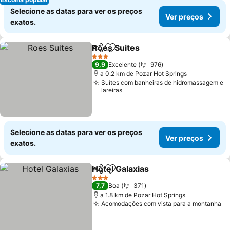
Selecione as datas para ver os preços
Ver preços
exatos.
Roes Suites
Partilhar
Adicionar aos favoritos
Ver preços
3 Estrelas
9,9
Excelente
976
a 0.2 km de Pozar Hot Springs
Suítes com banheiras de hidromassagem e
lareiras
Selecione as datas para ver os preços
Ver preços
exatos.
Hotel Galaxias
Partilhar
Adicionar aos favoritos
Ver preços
3 Estrelas
7,7
Boa
371
a 1.8 km de Pozar Hot Springs
Acomodações com vista para a montanha
Ve