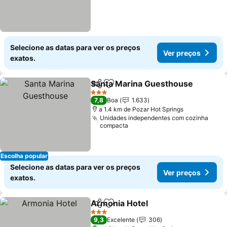
Selecione as datas para ver os preços
Ver preços
exatos.
Santa Marina Guesthouse
Partilhar
Adicionar aos favoritos
3 Estrelas
7,8
Boa
1.633
a 1.4 km de Pozar Hot Springs
Unidades independentes com cozinha
compacta
Escolha popular
Selecione as datas para ver os preços
Ver preços
exatos.
Armonia Hotel
Partilhar
Adicionar aos favoritos
Ver preços
3 Estrelas
9,3
Excelente
306