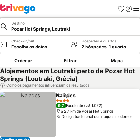
Favoritos
Iniciar
Me
Destino
Pozar Hot Springs, Loutraki
Check-in/out
Hóspedes e quartos
Escolha as datas
2 hóspedes, 1 quarto.
Ordenar
Filtrar
Mapa
Alojamentos em Loutraki perto de Pozar Hot
Springs (Loutraki, Grécia)
Como os pagamentos influenciam os resultados
Naiades
Partilhar
Adicionar aos favoritos
Ver preços
4 Estrelas
9,7
Excelente
1.072
a 2.7 km de Pozar Hot Springs
Design tradicional com toques modernos
Ver
Escolha popular