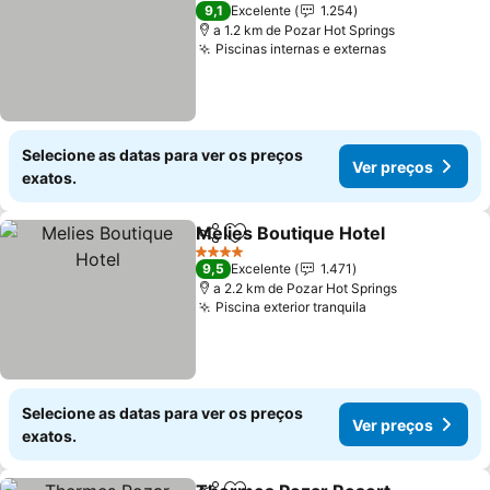
4 Estrelas
9,1
Excelente
1.254
a 1.2 km de Pozar Hot Springs
Piscinas internas e externas
Ver preços
Selecione as datas para ver os preços
Ver preços
exatos.
Melies Boutique Hotel
Partilhar
Adicionar aos favoritos
Ver 
4 Estrelas
9,5
Excelente
1.471
a 2.2 km de Pozar Hot Springs
Piscina exterior tranquila
Ver preços
Selecione as datas para ver os preços
Ver preços
exatos.