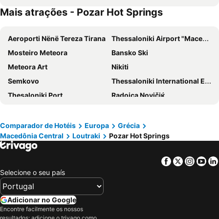
Mais atrações - Pozar Hot Springs
Aeroporti Nënë Tereza Tirana
Thessaloniki Airport "Macedonia"
Mosteiro Meteora
Bansko Ski
Meteora Art
Nikiti
Semkovo
Thessaloniki International Exhibition Centre
Thesaloniki Port
Rаdoјcа Novičiќ
Ouranoupoli 3
Sheshi Skënderbej
White Tower
Thessaloniki History Centre
Comparador de Hotéis
Europa
Grécia
Macedônia Central
Loutraki
Pozar Hot Springs
Egnatia street
International Fair of Thessaloniki
Peraia
Neoi Poroi
Facebook
Twitter
Insta
Yo
Pozar
Edessa Falls
Selecione o seu país
Panagia Soumela Monastery
Lake Ohrid
Xhamia e Tiranës
Markov konak
Adicionar no Google
Pozar Hot Springs
Caves Pozar
Encontre facilmente os nossos
resultados: adicione o trivago como