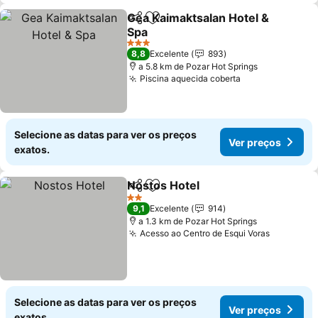
Gea Kaimaktsalan Hotel &
Partilhar
Adicionar aos favoritos
Spa
Ver preços
3 Estrelas
8,8
Excelente
893
a 5.8 km de Pozar Hot Springs
Piscina aquecida coberta
Ver preços
Selecione as datas para ver os preços
Ver preços
exatos.
Nostos Hotel
Partilhar
Adicionar aos favoritos
Ver preços
2 Estrelas
9,1
Excelente
914
a 1.3 km de Pozar Hot Springs
Acesso ao Centro de Esqui Voras
Ver preç
Selecione as datas para ver os preços
Ver preços
exatos.