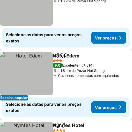
a 1.6 km de Pozar Hot Springs
Selecione as datas para ver os preços
Ver preços
exatos.
Hotel Edem
Partilhar
Adicionar aos favoritos
Ver preços
3 Estrelas
9,0
Excelente
514
a 1.8 km de Pozar Hot Springs
Cozinhas compactas bem equipadas
Ver p
Escolha popular
Selecione as datas para ver os preços
Ver preços
exatos.
Nymfes Hotel
Partilhar
Adicionar aos favoritos
Ver preços