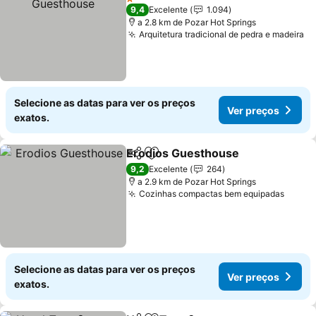
1 Estrelas
9,4
Excelente
1.094
a 2.8 km de Pozar Hot Springs
Arquitetura tradicional de pedra e madeira
Ve
Selecione as datas para ver os preços
Ver preços
exatos.
Erodios Guesthouse
Partilhar
Adicionar aos favoritos
Ver p
9,2
Excelente
264
a 2.9 km de Pozar Hot Springs
Cozinhas compactas bem equipadas
Ver p
Selecione as datas para ver os preços
Ver preços
exatos.