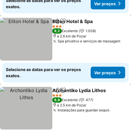
Selecione as datas para ver os preços
Ver preços
exatos.
Eliton Hotel & Spa
Partilhar
Adicionar aos favoritos
Ver preç
3 Estrelas
9,2
Excelente
1.008
a 2.6 km de Pozar
Spa privativo e serviços de massagem
Ver 
Selecione as datas para ver os preços
Ver preços
exatos.
Archontiko Lydia Lithos
Partilhar
Adicionar aos favoritos
Ve
3 Estrelas
9,8
Excelente
477
a 2.5 km de Pozar
Instalações para guardar esquis
Ver preço