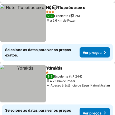
Hotel Παραδοσιακο
Partilhar
Adicionar aos favoritos
Ver pr
3 Estrelas
9,3
Excelente
25
a 2.6 km de Pozar
Selecione as datas para ver os preços
Ver preços
exatos.
Ydraktis
Partilhar
Adicionar aos favoritos
Ver preços
1 Estrelas
9,2
Excelente
244
a 2.1 km de Pozar
Acesso à Estância de Esqui Kaimaktsalan
Ve
Selecione as datas para ver os preços
Ver preços