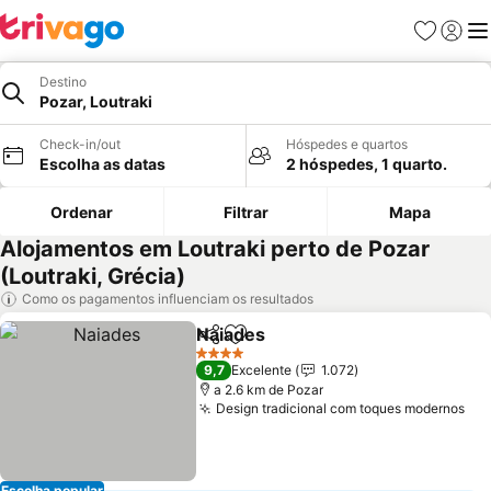
Favoritos
Iniciar
Me
Destino
Pozar, Loutraki
Check-in/out
Hóspedes e quartos
Escolha as datas
2 hóspedes, 1 quarto.
Ordenar
Filtrar
Mapa
Alojamentos em Loutraki perto de Pozar
(Loutraki, Grécia)
Como os pagamentos influenciam os resultados
Naiades
Partilhar
Adicionar aos favoritos
Ver preços
4 Estrelas
9,7
Excelente
1.072
a 2.6 km de Pozar
Design tradicional com toques modernos
Ver
Escolha popular