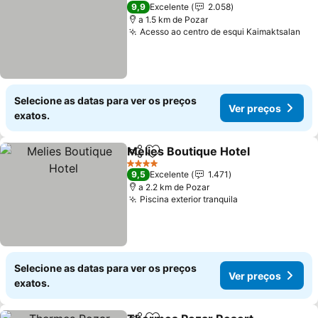
4 Estrelas
9,9
Excelente
2.058
a 1.5 km de Pozar
Acesso ao centro de esqui Kaimaktsalan
Ver
Selecione as datas para ver os preços
Ver preços
exatos.
Melies Boutique Hotel
Partilhar
Adicionar aos favoritos
Ver 
4 Estrelas
9,5
Excelente
1.471
a 2.2 km de Pozar
Piscina exterior tranquila
Ver preços
Selecione as datas para ver os preços
Ver preços
exatos.