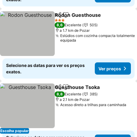
Rodon Guesthouse
Partilhar
Adicionar aos favoritos
Ver pr
3 Estrelas
8,6
Excelente
505
a 1.7 km de Pozar
Estúdios com cozinha compacta totalmente
equipada
Selecione as datas para ver os preços
Ver preços
exatos.
Guesthouse Tsoka
Partilhar
Adicionar aos favoritos
Ver pre
8,8
Excelente
385
a 2.1 km de Pozar
Acesso direto a trilhas para caminhada
Ver 
Escolha popular