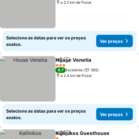
a 2.2 km de Pozar
Selecione as datas para ver os preços
Ver preços
exatos.
House Venetia
Partilhar
Adicionar aos favoritos
Ver preços
3 Estrelas
9,7
Excelente
565
a 2.4 km de Pozar
Selecione as datas para ver os preços
Ver preços
exatos.
Kallinikos Guesthouse
Partilhar
Adicionar aos favoritos
Ver