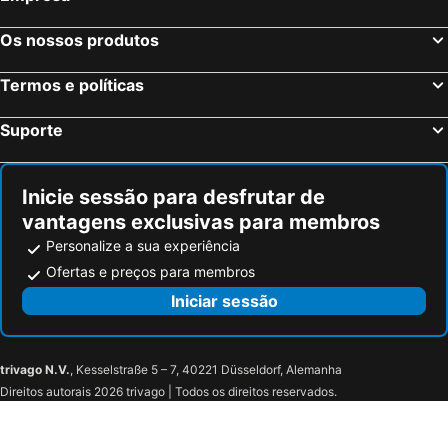
Stadium PAOK
Plastira Kalamaria
Os nossos produtos
Κerkini - Ditiko Anachoma - Lithotopos
Potidea
Neverland
FIS Alpine speed races with 2SG, SC
Termos e políticas
Pirgos
Dajti Ekspres
Suporte
Sunshine
Elia 2
Parku Rinia
Casa Italia
Inicie sessão para desfrutar de
Lagomandra
Marina Porto Carras
vantagens exclusivas para membros
Orma - I giorti tou Kastanou
Voras - Kaimaktsalan Ski Center
Personalize a sua experiência
Traditional Settlement of Palaios Agios Athanassios
Kaliva
Ofertas e preços para membros
Waterfalls Park
Iera Mitropoli Edessis Pellis kai Almopias
Iniciar sessão
Traditional area of Varosi
Archaeological Site of Longos
Kožuf
Park of Naousa
trivago N.V.
, Kesselstraße 5 – 7, 40221 Düsseldorf, Alemanha
Dasos ton Xristougennon
Skra Waterfalls
Direitos autorais 2026 trivago | Todos os direitos reservados.
Wine Route of Pella - Goumenissa
Environmental Center of Arktouros
Chriso Elafi Ski Center
Agíou Stéfanou