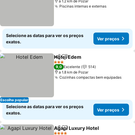
a 1.2 km de Pozar
Piscinas internas e externas
Ver preços
Selecione as datas para ver os preços
Ver preços
exatos.
Hotel Edem
Partilhar
Adicionar aos favoritos
Ver preços
3 Estrelas
9,0
Excelente
514
a 1.8 km de Pozar
Cozinhas compactas bem equipadas
Ver p
Escolha popular
Selecione as datas para ver os preços
Ver preços
exatos.
Agapi Luxury Hotel
Partilhar
Adicionar aos favoritos
Ver pr