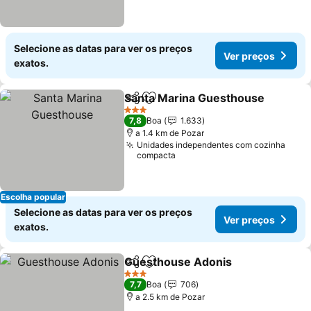
Selecione as datas para ver os preços
Ver preços
exatos.
Santa Marina Guesthouse
Partilhar
Adicionar aos favoritos
3 Estrelas
7,8
Boa
1.633
a 1.4 km de Pozar
Unidades independentes com cozinha
compacta
Escolha popular
Selecione as datas para ver os preços
Ver preços
exatos.
Guesthouse Adonis
Partilhar
Adicionar aos favoritos
Ver pr
3 Estrelas
7,7
Boa
706
a 2.5 km de Pozar