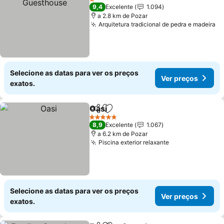
1 Estrelas
9,4
Excelente
1.094
a 2.8 km de Pozar
Arquitetura tradicional de pedra e madeira
Ve
Selecione as datas para ver os preços
Ver preços
exatos.
Oasi
Partilhar
Adicionar aos favoritos
Ver preços
5 Estrelas
8,9
Excelente
1.067
a 6.2 km de Pozar
Piscina exterior relaxante
Ver preços
Selecione as datas para ver os preços
Ver preços
exatos.