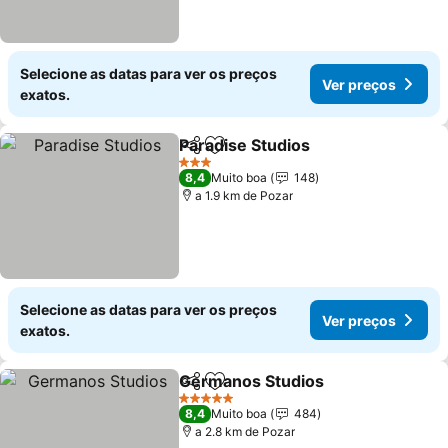
Selecione as datas para ver os preços
Ver preços
exatos.
Paradise Studios
Partilhar
Adicionar aos favoritos
Ver preço
3 Estrelas
8,4
Muito boa
148
a 1.9 km de Pozar
Selecione as datas para ver os preços
Ver preços
exatos.
Germanos Studios
Partilhar
Adicionar aos favoritos
Ver pre
5 Estrelas
8,4
Muito boa
484
a 2.8 km de Pozar