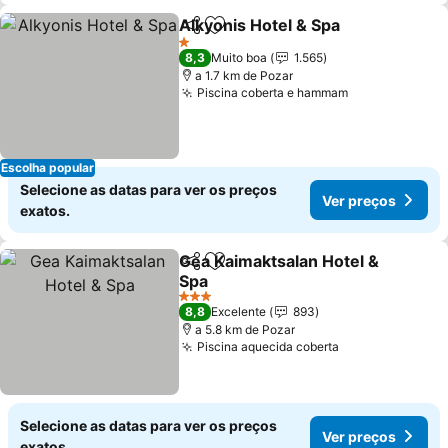
Alkyonis Hotel & Spa
Partilhar
Adicionar aos favoritos
Ver p
1 Estrelas
8,3
Muito boa
1.565
a 1.7 km de Pozar
Piscina coberta e hammam
Ver preços
Escolha popular
Selecione as datas para ver os preços
Ver preços
exatos.
Gea Kaimaktsalan Hotel &
Partilhar
Adicionar aos favoritos
Spa
Ver preços
3 Estrelas
8,8
Excelente
893
a 5.8 km de Pozar
Piscina aquecida coberta
Ver preços
Selecione as datas para ver os preços
Ver preços
exatos.