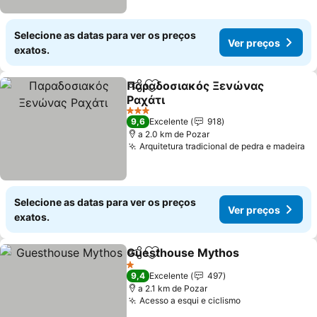
Selecione as datas para ver os preços
Ver preços
exatos.
Παραδοσιακός Ξενώνας
Partilhar
Adicionar aos favoritos
Ραχάτι
Ver preços
3 Estrelas
9,6
Excelente
918
a 2.0 km de Pozar
Arquitetura tradicional de pedra e madeira
Ve
Selecione as datas para ver os preços
Ver preços
exatos.
Guesthouse Mythos
Partilhar
Adicionar aos favoritos
Ver p
1 Estrelas
9,4
Excelente
497
a 2.1 km de Pozar
Acesso a esqui e ciclismo
Ver preços