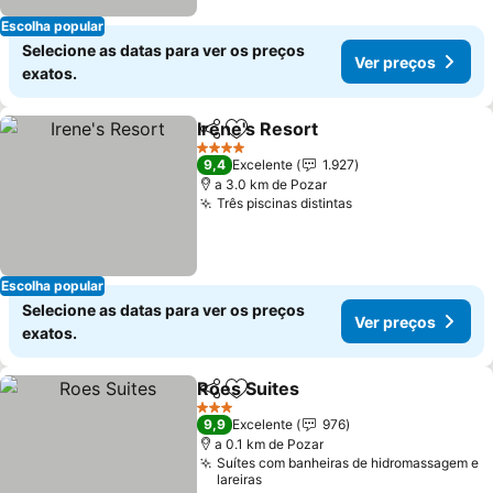
Escolha popular
Selecione as datas para ver os preços
Ver preços
exatos.
Irene's Resort
Partilhar
Adicionar aos favoritos
Ver preços
4 Estrelas
9,4
Excelente
1.927
a 3.0 km de Pozar
Três piscinas distintas
Ver preços
Escolha popular
Selecione as datas para ver os preços
Ver preços
exatos.
Roes Suites
Partilhar
Adicionar aos favoritos
Ver preços
3 Estrelas
9,9
Excelente
976
a 0.1 km de Pozar
Suítes com banheiras de hidromassagem e
lareiras