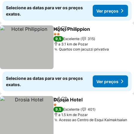
Selecione as datas para ver os preços
Ver preços
exatos.
Hotel Philippion
Partilhar
Adicionar aos favoritos
Ver preços
2 Estrelas
9,5
Excelente
315
a 3.1 km de Pozar
Quartos com jacuzzi privativa
Ver preços
Selecione as datas para ver os preços
Ver preços
exatos.
Drosia Hotel
Partilhar
Adicionar aos favoritos
Ver preços
1 Estrelas
9,5
Excelente
401
a 1.5 km de Pozar
Acesso ao Centro de Esqui Kaimaktsalan
Ve