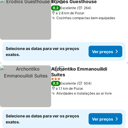
Erodios Guesthouse
Partilhar
Adicionar aos favoritos
Ver p
9,2
Excelente
264
a 2.8 km de Pozar
Cozinhas compactas bem equipadas
Ver p
Selecione as datas para ver os preços
Ver preços
exatos.
Archontiko Emmanouilidi
Partilhar
Adicionar aos favoritos
Suites
Ver preços
3 Estrelas
9,9
Excelente
504
a 1.1 km de Pozar
Atividades e instalações ao ar livre
Ver pre
Selecione as datas para ver os preços
Ver preços
exatos.