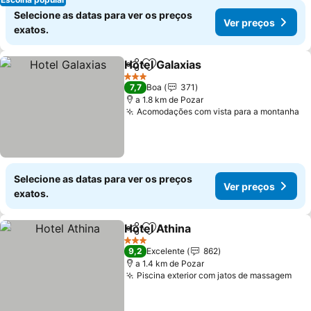
Selecione as datas para ver os preços
Ver preços
exatos.
Hotel Galaxias
Partilhar
Adicionar aos favoritos
Ver preços
3 Estrelas
7,7
Boa
371
a 1.8 km de Pozar
Acomodações com vista para a montanha
Ve
Selecione as datas para ver os preços
Ver preços
exatos.
Hotel Athina
Partilhar
Adicionar aos favoritos
Ver preços
3 Estrelas
9,2
Excelente
862
a 1.4 km de Pozar
Piscina exterior com jatos de massagem
Ver