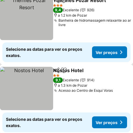
Thermes Pozar Resort
Partilhar
Adicionar aos favoritos
Ver
3 Estrelas
9,4
Excelente
926
a 1.2 km de Pozar
Banheira de hidromassagem relaxante ao ar
livre
Selecione as datas para ver os preços
Ver preços
exatos.
Nostos Hotel
Partilhar
Adicionar aos favoritos
Ver preços
2 Estrelas
9,1
Excelente
914
a 1.3 km de Pozar
Acesso ao Centro de Esqui Voras
Ver preç
Selecione as datas para ver os preços
Ver preços
exatos.