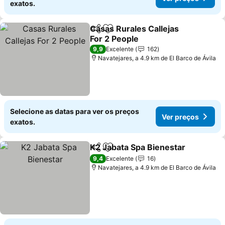
exatos.
Casas Rurales Callejas
Partilhar
Adicionar aos favoritos
For 2 People
Ver preços
9,9
Excelente
162
Navatejares, a 4.9 km de El Barco de Ávila
Selecione as datas para ver os preços
Ver preços
exatos.
K2 Jabata Spa Bienestar
Partilhar
Adicionar aos favoritos
V
9,4
Excelente
16
Navatejares, a 4.9 km de El Barco de Ávila