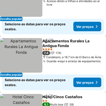
Acesso direto a trilhas e atividades ao ar
livre
Escolha popular
Selecione as datas para ver os preços
Ver preços
exatos.
Apartamentos Rurales La
Partilhar
Adicionar aos favoritos
Antigua Fonda
Ver preços
4 Estrelas
7,4
174
Candelario, a 18.7 km de El Barco de Ávila
Guarda-esqui e arranjo de equipamentos
Ve
Escolha popular
Selecione as datas para ver os preços
Ver preços
exatos.
Hotel Cinco Castaños
Partilhar
Adicionar aos favoritos
Ver 
2 Estrelas
8,1
Muito boa
59