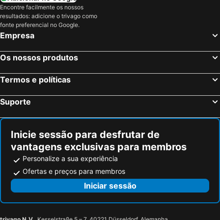
Encontre facilmente os nossos
Arroyo de la Encomienda, Castela e Leão Hotéis
Penafiel, Castela e Leão Hotéis
resultados: adicione o trivago como
La Lastrilla, Castela e Leão Hotéis
Islantilla, Andaluzia Hotéis
fonte preferencial no Google.
Empresa
Madrid, Madrid Hotéis
Benidorm, Valência Hotéis
Sevilha, Andaluzia Hotéis
Barcelona, Catalunha Hotéis
Os nossos produtos
Vigo, Galiza Hotéis
Sangenjo, Galiza Hotéis
Termos e políticas
Isla Cristina, Andaluzia Hotéis
Isla Canela, Andaluzia Hotéis
Suporte
Inicie sessão para desfrutar de
vantagens exclusivas para membros
Personalize a sua experiência
Ofertas e preços para membros
Iniciar sessão
trivago N.V.
, Kesselstraße 5 – 7, 40221 Düsseldorf, Alemanha