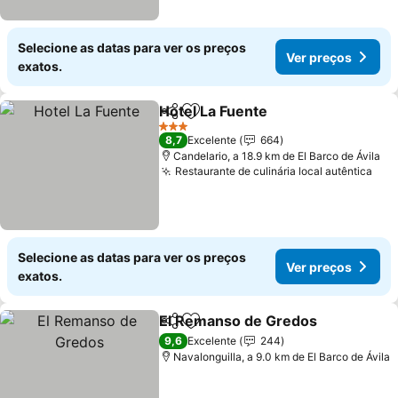
Selecione as datas para ver os preços
Ver preços
exatos.
Hotel La Fuente
Partilhar
Adicionar aos favoritos
Ver preços
3 Estrelas
8,7
Excelente
664
Candelario, a 18.9 km de El Barco de Ávila
Restaurante de culinária local autêntica
Ver
Selecione as datas para ver os preços
Ver preços
exatos.
El Remanso de Gredos
Partilhar
Adicionar aos favoritos
Ver
9,6
Excelente
244
Navalonguilla, a 9.0 km de El Barco de Ávila