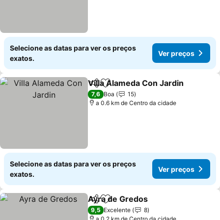
Selecione as datas para ver os preços
Ver preços
exatos.
Villa Alameda Con Jardin
Partilhar
Adicionar aos favoritos
V
7,6
Boa
15
a 0.6 km de Centro da cidade
Selecione as datas para ver os preços
Ver preços
exatos.
Ayra de Gredos
Partilhar
Adicionar aos favoritos
Ver preços
9,5
Excelente
8
a 0.2 km de Centro da cidade