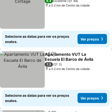
9,4
Excelente
48
a 0.2 km de Centro da cidade
Selecione as datas para ver os preços
Ver preços
exatos.
Apartamento VUT La
Partilhar
Adicionar aos favoritos
Escuela El Barco de Ávila
Ver preços
7,3
3
a 0.2 km de Centro da cidade
Selecione as datas para ver os preços
Ver preços
exatos.