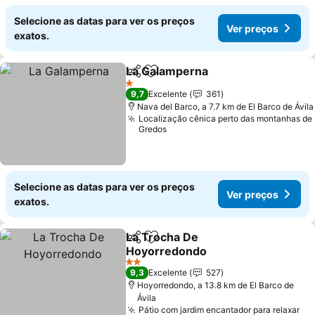
Selecione as datas para ver os preços
Ver preços
exatos.
La Galamperna
Partilhar
Adicionar aos favoritos
Ver preços
1 Estrelas
9,7
Excelente
361
Nava del Barco, a 7.7 km de El Barco de Ávila
Localização cênica perto das montanhas de
Gredos
Selecione as datas para ver os preços
Ver preços
exatos.
La Trocha De
Partilhar
Adicionar aos favoritos
Hoyorredondo
Ver preços
2 Estrelas
9,3
Excelente
527
Hoyorredondo, a 13.8 km de El Barco de
Ávila
Pátio com jardim encantador para relaxar
Ve