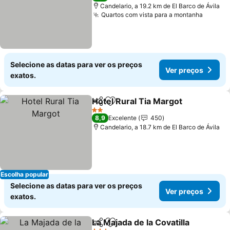
Candelario, a 19.2 km de El Barco de Ávila
Quartos com vista para a montanha
Ver pr
Selecione as datas para ver os preços
Ver preços
exatos.
Hotel Rural Tia Margot
Partilhar
Adicionar aos favoritos
Ver
2 Estrelas
8,9
Excelente
450
Candelario, a 18.7 km de El Barco de Ávila
Escolha popular
Selecione as datas para ver os preços
Ver preços
exatos.
La Majada de la Covatilla
Partilhar
Adicionar aos favoritos
V