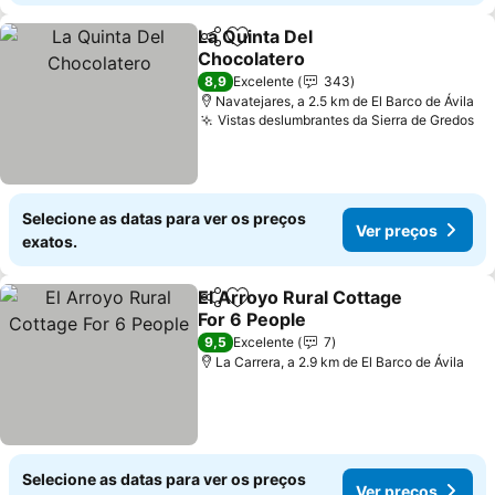
La Quinta Del
Partilhar
Adicionar aos favoritos
Chocolatero
Ver preços
8,9
Excelente
343
Navatejares, a 2.5 km de El Barco de Ávila
Vistas deslumbrantes da Sierra de Gredos
Ve
Selecione as datas para ver os preços
Ver preços
exatos.
El Arroyo Rural Cottage
Partilhar
Adicionar aos favoritos
For 6 People
Ver preços
9,5
Excelente
7
La Carrera, a 2.9 km de El Barco de Ávila
Selecione as datas para ver os preços
Ver preços