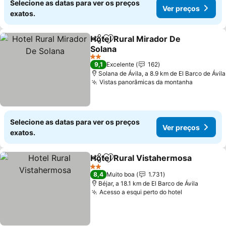
Selecione as datas para ver os preços
Ver preços
exatos.
Hotel Rural Mirador De
Partilhar
Adicionar aos favoritos
Solana
Ver preços
2 Estrelas
9,1
Excelente
162
Solana de Ávila, a 8.9 km de El Barco de Ávila
Vistas panorâmicas da montanha
Ver preç
Selecione as datas para ver os preços
Ver preços
exatos.
Hotel Rural Vistahermosa
Partilhar
Adicionar aos favoritos
2 Estrelas
8,4
Muito boa
1.731
Béjar, a 18.1 km de El Barco de Ávila
Acesso a esqui perto do hotel
Ver preços