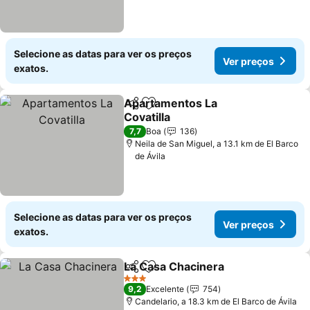
Selecione as datas para ver os preços
Ver preços
exatos.
Apartamentos La
Partilhar
Adicionar aos favoritos
Covatilla
Ver preços
7,7
Boa
136
Neila de San Miguel, a 13.1 km de El Barco
de Ávila
Selecione as datas para ver os preços
Ver preços
exatos.
La Casa Chacinera
Partilhar
Adicionar aos favoritos
Ver pre
3 Estrelas
9,2
Excelente
754
Candelario, a 18.3 km de El Barco de Ávila