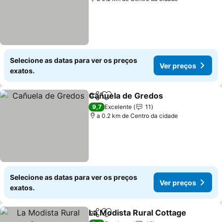
Selecione as datas para ver os preços
Ver preços
exatos.
Cañuela de Gredos
Partilhar
Adicionar aos favoritos
Ver pr
9,7
Excelente
11
a 0.2 km de Centro da cidade
Selecione as datas para ver os preços
Ver preços
exatos.
La Modista Rural Cottage
Partilhar
Adicionar aos favoritos
V