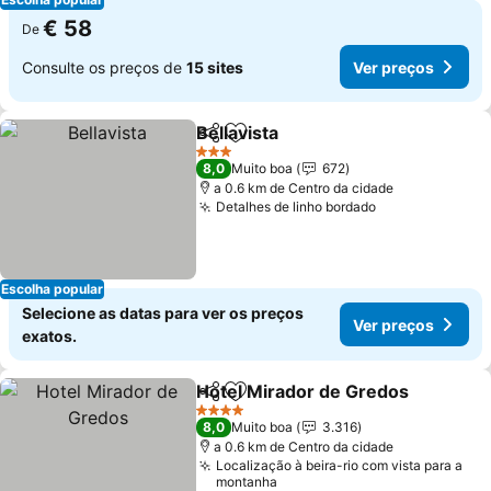
€ 58
De
Consulte os preços de
15 sites
Ver preços
Bellavista
Partilhar
Adicionar aos favoritos
Ver preços
3 Estrelas
8,0
Muito boa
672
a 0.6 km de Centro da cidade
Detalhes de linho bordado
Ver preços
Escolha popular
Selecione as datas para ver os preços
Ver preços
exatos.
Hotel Mirador de Gredos
Partilhar
Adicionar aos favoritos
V
4 Estrelas
8,0
Muito boa
3.316
a 0.6 km de Centro da cidade
Localização à beira-rio com vista para a
montanha