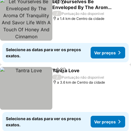
Let Yourselves Be
Partilhar
Adicionar aos favoritos
Enveloped By The Aroma
Of Tranquility And Savor
Ver preços
/
Pontuação não disponível
Life With A Touch Of
a 1.4 km de Centro da cidade
Honey And Cinnamon
Selecione as datas para ver os preços
Ver preços
exatos.
Tantra Love
Partilhar
Adicionar aos favoritos
Ver preços
/
Pontuação não disponível
a 3.6 km de Centro da cidade
Selecione as datas para ver os preços
Ver preços
exatos.