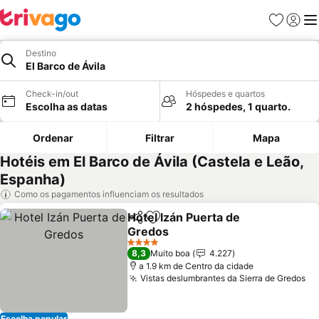
Favoritos
Iniciar
Me
Destino
El Barco de Ávila
Check-in/out
Hóspedes e quartos
Escolha as datas
2 hóspedes, 1 quarto.
Ordenar
Filtrar
Mapa
Hotéis em El Barco de Ávila (Castela e Leão,
Espanha)
Como os pagamentos influenciam os resultados
Hotel Izán Puerta de
Partilhar
Adicionar aos favoritos
Gredos
Ver preços
4 Estrelas
8,3
Muito boa
4.227
a 1.9 km de Centro da cidade
Vistas deslumbrantes da Sierra de Gredos
Ve
Escolha popular