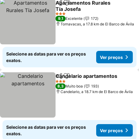
Apartamentos Rurales
Partilhar
Adicionar aos favoritos
Tía Josefa
Ver preços
3 Estrelas
9,1
Excelente
172
Tornavacas, a 17.8 km de El Barco de Ávila
Selecione as datas para ver os preços
Ver preços
exatos.
Candelario apartamentos
Partilhar
Adicionar aos favoritos
3 Estrelas
8,3
Muito boa
193
Candelario, a 18.7 km de El Barco de Ávila
Selecione as datas para ver os preços
Ver preços
exatos.