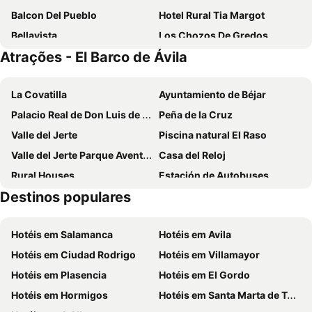
Balcon Del Pueblo
Hotel Rural Tia Margot
Bellavista
Los Chozos De Gredos
Atrações - El Barco de Ávila
Real De Barco
La Galamperna
La Trocha De Hoyorredondo
La Casa Chacinera
La Covatilla
Ayuntamiento de Béjar
El Travieso
El Jardín del Laurel
Palacio Real de Don Luis de Borbón y Farnesio
Peña de la Cruz
Hostal Restaurante Pasaje
Valle del Jerte
Piscina natural El Raso
Valle del Jerte Parque Aventura
Casa del Reloj
Rural Houses
Estación de Autobuses
Destinos populares
Pantano de Santa Teresa
Castro de El Raso o Collado del Freillo
Garganta de Cuartos
Centro Histórico
Hotéis em Salamanca
Hotéis em Avila
Monasterio de Yuste
Garganta de Alardos
Hotéis em Ciudad Rodrigo
Hotéis em Villamayor
Conjunto histórico-artístico
Hotéis em Plasencia
Hotéis em El Gordo
Hotéis em Hormigos
Hotéis em Santa Marta de Tormes