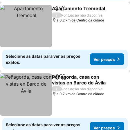
Apartamento Tremedal
Partilhar
Adicionar aos favoritos
Ve
/
Pontuação não disponível
a 0.2 km de Centro da cidade
Selecione as datas para ver os preços
Ver preços
exatos.
Peñagorda, casa con
Partilhar
Adicionar aos favoritos
vistas en Barco de Ávila
Ver preços
/
Pontuação não disponível
a 0.7 km de Centro da cidade
Selecione as datas para ver os preços
Ver preços