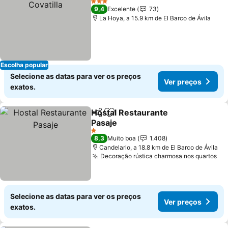
3 Estrelas
9,4
Excelente
73
La Hoya, a 15.9 km de El Barco de Ávila
Escolha popular
Selecione as datas para ver os preços
Ver preços
exatos.
Hostal Restaurante
Partilhar
Adicionar aos favoritos
Pasaje
Ver preços
1 Estrelas
8,3
Muito boa
1.408
Candelario, a 18.8 km de El Barco de Ávila
Decoração rústica charmosa nos quartos
Ve
Selecione as datas para ver os preços
Ver preços
exatos.