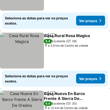
Selecione as datas para ver os preços
Ver preços
exatos.
Casa Rural Rosa Magica
Partilhar
Adicionar aos favoritos
Ve
9,6
Excelente
38
a 3.6 km de Centro da cidade
Selecione as datas para ver os preços
Ver preços
exatos.
Casa Nueva En Barco
Partilhar
Adicionar aos favoritos
Frente A Sierra De
Gredos
Ver preços
9,6
Excelente
30
a 1.0 km de Centro da cidade