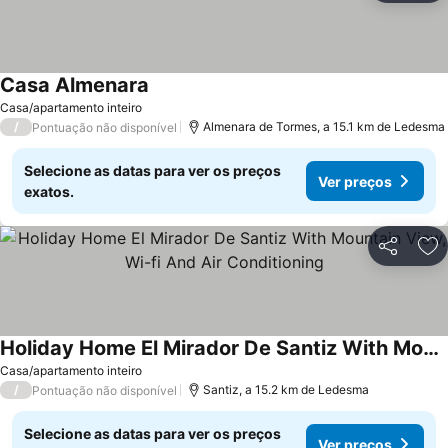
Casa Almenara
Casa/apartamento inteiro
/
Almenara de Tormes, a 15.1 km de Ledesma
Pontuação não disponível
Selecione as datas para ver os preços
Ver preços
exatos.
Partilhar
Ad
Holiday Home El Mirador De Santiz With Mountain View, Wi-fi And Air Conditioning
Casa/apartamento inteiro
/
Santiz, a 15.2 km de Ledesma
Pontuação não disponível
Selecione as datas para ver os preços
Ver preços