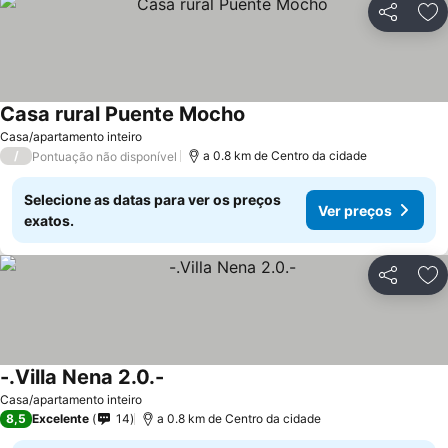
Partilhar
Ad
Casa rural Puente Mocho
Casa/apartamento inteiro
/
a 0.8 km de Centro da cidade
Pontuação não disponível
Selecione as datas para ver os preços
Ver preços
exatos.
Partilhar
Ad
-.Villa Nena 2.0.-
Casa/apartamento inteiro
8,5
Excelente
14
a 0.8 km de Centro da cidade