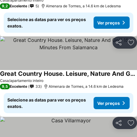
Casa/apartamento inteiro
9,2
Excelente
5
Almenara de Tormes, a 14.6 km de Ledesma
Selecione as datas para ver os preços
Ver preços
exatos.
Partilhar
Ad
Great Country House. Leisure, Nature And Golf 15 Minutes From Salamanca
Casa/apartamento inteiro
9,5
Excelente
33
Almenara de Tormes, a 14.6 km de Ledesma
Selecione as datas para ver os preços
Ver preços
exatos.
Partilhar
Ad