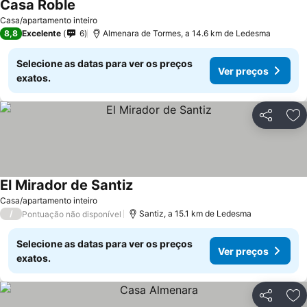
Casa Roble
Casa/apartamento inteiro
8,8
Excelente
6
Almenara de Tormes, a 14.6 km de Ledesma
Selecione as datas para ver os preços
Ver preços
exatos.
Partilhar
Ad
El Mirador de Santiz
Casa/apartamento inteiro
/
Santiz, a 15.1 km de Ledesma
Pontuação não disponível
Selecione as datas para ver os preços
Ver preços
exatos.
Partilhar
Ad