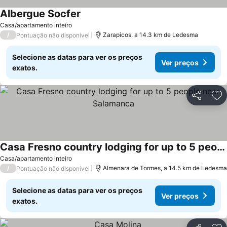
Albergue Socfer
Casa/apartamento inteiro
/
Zarapicos, a 14.3 km de Ledesma
Pontuação não disponível
Selecione as datas para ver os preços
Ver preços
exatos.
Partilhar
Ad
Casa Fresno country lodging for up to 5 people near Salamanca
Casa/apartamento inteiro
/
Almenara de Tormes, a 14.5 km de Ledesma
Pontuação não disponível
Selecione as datas para ver os preços
Ver preços
exatos.