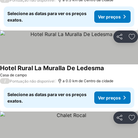
Pontuação não disponível
Selecione as datas para ver os preços
Ver preços
exatos.
Partilhar
Ad
Hotel Rural La Muralla De Ledesma
Casa de campo
/
a 0.0 km de Centro da cidade
Pontuação não disponível
Selecione as datas para ver os preços
Ver preços
exatos.
Partilhar
Ad