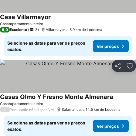
Casa Villarmayor
Casa/apartamento inteiro
9,0
Excelente
3
Villarmayor, a 8.9 km de Ledesma
Selecione as datas para ver os preços
Ver preços
exatos.
Partilhar
Ad
Casas Olmo Y Fresno Monte Almenara
Casa/apartamento inteiro
/
Salamanca, a 14.5 km de Ledesma
Pontuação não disponível
Selecione as datas para ver os preços
Ver preços
exatos.