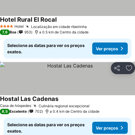
Hotel Rural El Rocal
Hotel
Localização em cidade ribeirinha
4 Estrelas
7,6
Boa
953
a 0.5 km de Centro da cidade
Selecione as datas para ver os preços
Ver preços
exatos.
Partilhar
Ad
Hostal Las Cadenas
Casa de hóspedes
Culinária regional excepcional
8,5
Excelente
702
a 0.4 km de Centro da cidade
Selecione as datas para ver os preços
Ver preços
exatos.