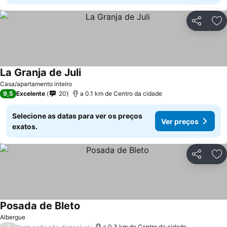
Partilhar
Ad
La Granja de Juli
Casa/apartamento inteiro
9,5
Excelente
20
a 0.1 km de Centro da cidade
Selecione as datas para ver os preços
Ver preços
exatos.
Partilhar
Ad
Posada de Bleto
Albergue
/
a 0.3 km de Centro da cidade