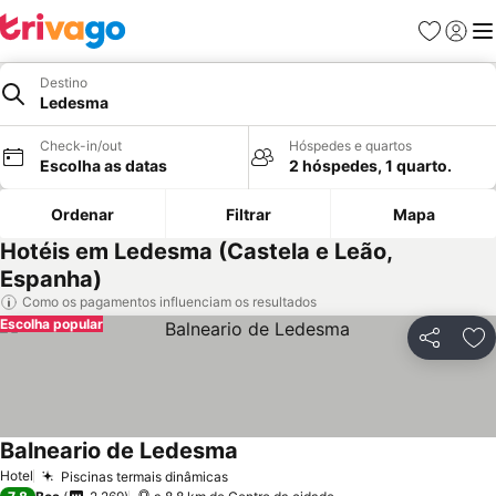
Favoritos
Iniciar
Me
Destino
Ledesma
Check-in/out
Hóspedes e quartos
Escolha as datas
2 hóspedes, 1 quarto.
Ordenar
Filtrar
Mapa
Hotéis em Ledesma (Castela e Leão,
Espanha)
Como os pagamentos influenciam os resultados
Escolha popular
Partilhar
Ad
Balneario de Ledesma
Hotel
Piscinas termais dinâmicas