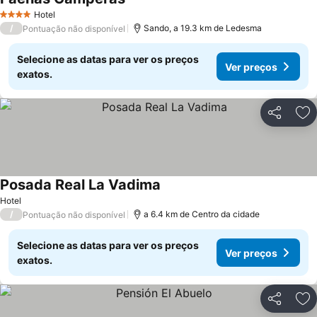
Hotel
4 Estrelas
/
Sando, a 19.3 km de Ledesma
Pontuação não disponível
Selecione as datas para ver os preços
Ver preços
exatos.
Partilhar
Ad
Posada Real La Vadima
Hotel
/
a 6.4 km de Centro da cidade
Pontuação não disponível
Selecione as datas para ver os preços
Ver preços
exatos.
Partilhar
Ad