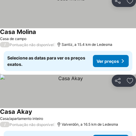
Partilhar
Ad
Casa Molina
Casa de campo
/
Santiz, a 15.4 km de Ledesma
Pontuação não disponível
Selecione as datas para ver os preços
Ver preços
exatos.
Partilhar
Ad
Casa Akay
Casa/apartamento inteiro
/
Valverdón, a 16.5 km de Ledesma
Pontuação não disponível