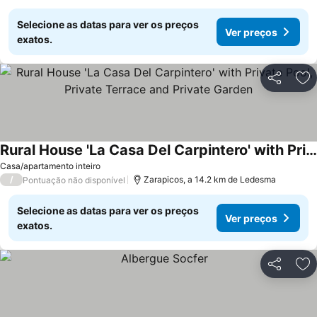
Selecione as datas para ver os preços
Ver preços
exatos.
Partilhar
Ad
Rural House 'La Casa Del Carpintero' with Private Pool, Private Terrace and Private Garden
Casa/apartamento inteiro
/
Zarapicos, a 14.2 km de Ledesma
Pontuação não disponível
Selecione as datas para ver os preços
Ver preços
exatos.
Partilhar
Ad