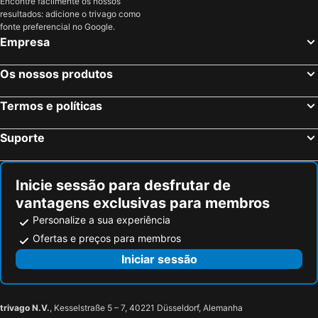
Encontre facilmente os nossos
Penafiel, Castela e Leão Hotéis
La Lastrilla, Castela e Leão Hotéis
resultados: adicione o trivago como
Islantilla, Andaluzia Hotéis
Madrid, Madrid Hotéis
fonte preferencial no Google.
Empresa
Benidorm, Valência Hotéis
Sevilha, Andaluzia Hotéis
Barcelona, Catalunha Hotéis
Vigo, Galiza Hotéis
Os nossos produtos
Sangenjo, Galiza Hotéis
Isla Cristina, Andaluzia Hotéis
Termos e políticas
Isla Canela, Andaluzia Hotéis
Suporte
Inicie sessão para desfrutar de
vantagens exclusivas para membros
Personalize a sua experiência
Ofertas e preços para membros
Iniciar sessão
trivago N.V.
, Kesselstraße 5 – 7, 40221 Düsseldorf, Alemanha