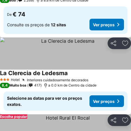
7,8
Boa
2.269
a 8.8 km de Centro da cidade
€ 74
De
Consulte os preços de
12 sites
Ver preços
Partilhar
Ad
La Clerecia de Ledesma
Hotel
Interiores cuidadosamente decorados
3 Estrelas
8,4
Muito boa
417
a 0.0 km de Centro da cidade
Selecione as datas para ver os preços
Ver preços
exatos.
Escolha popular
Partilhar
Ad