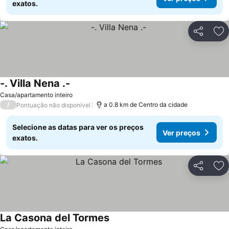
exatos.
Partilhar
Ad
-. Villa Nena .-
Casa/apartamento inteiro
/
a 0.8 km de Centro da cidade
Pontuação não disponível
Selecione as datas para ver os preços
Ver preços
exatos.
Partilhar
Ad
La Casona del Tormes