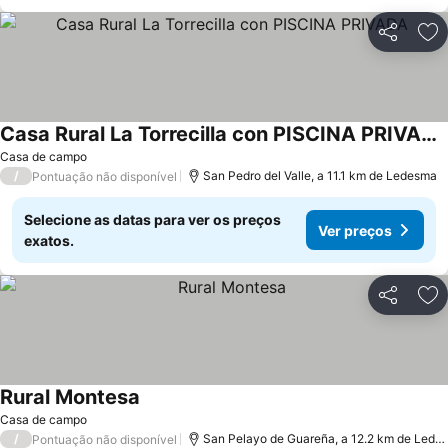
Partilhar
Ad
Casa Rural La Torrecilla con PISCINA PRIVADA
Casa de campo
/
San Pedro del Valle, a 11.1 km de Ledesma
Pontuação não disponível
Selecione as datas para ver os preços
Ver preços
exatos.
Partilhar
Ad
Rural Montesa
Casa de campo
/
San Pelayo de Guareña, a 12.2 km de Ledesma
Pontuação não disponível