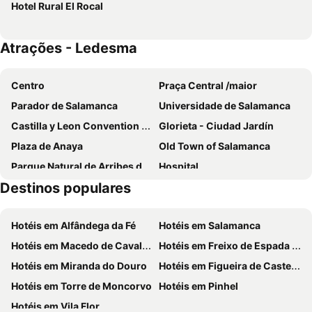
Hotel Rural El Rocal
Atrações - Ledesma
Centro
Praça Central /maior
Parador de Salamanca
Universidade de Salamanca
Castilla y Leon Convention Center
Glorieta - Ciudad Jardín
Plaza de Anaya
Old Town of Salamanca
Parque Natural de Arribes del Duero
Hospital
Destinos populares
Tejares
Barrio del Carmen
Puente Romano
Casa Lis
Hotéis em Alfândega da Fé
Hotéis em Salamanca
Helmántico Stadium
Blanco
Hotéis em Macedo de Cavaleiros
Hotéis em Freixo de Espada à Cinta
Parque de San Francisco
Universidad
Hotéis em Miranda do Douro
Hotéis em Figueira de Castelo Rodrigo
Universidad Pontificia de Salamanca
Chinchibarra
Hotéis em Torre de Moncorvo
Hotéis em Pinhel
de Salamanca
Pizarrales
Hotéis em Vila Flor
Capuchinos
Vistahermosa