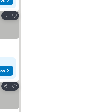
ços
Adicionar aos favoritos
Partilhar
ços
Adicionar aos favoritos
Partilhar