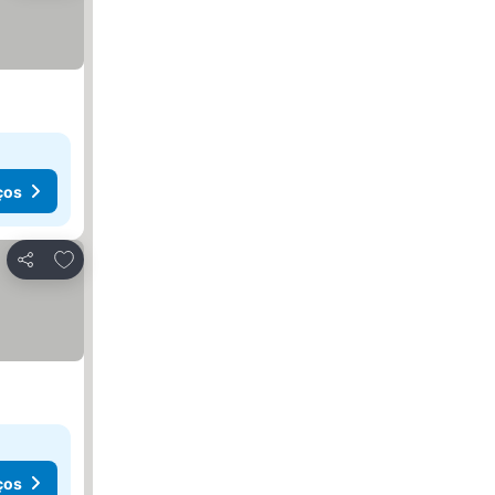
ços
Adicionar aos favoritos
Partilhar
ços