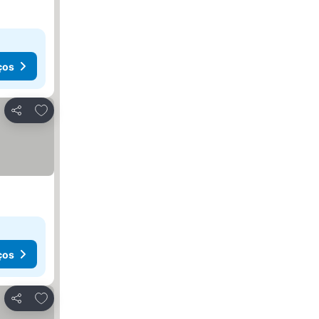
ços
Adicionar aos favoritos
Partilhar
ços
Adicionar aos favoritos
Partilhar