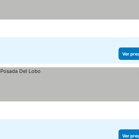
Ver pre
Ver pre