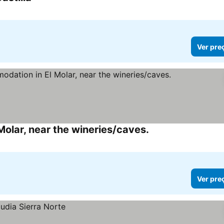
Ver pre
olar, near the wineries/caves.
Ver pre