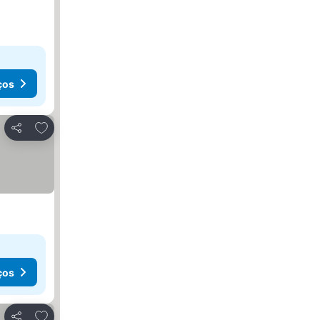
ços
Adicionar aos favoritos
Partilhar
ços
Adicionar aos favoritos