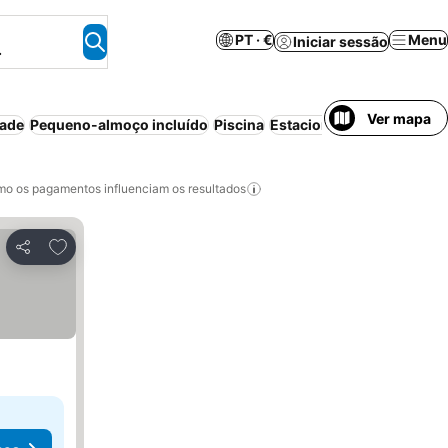
PT · €
Menu
Iniciar sessão
.
Ver mapa
dade
Pequeno-almoço incluído
Piscina
Estacionamento
Aparthot
o os pagamentos influenciam os resultados
Adicionar aos favoritos
Partilhar