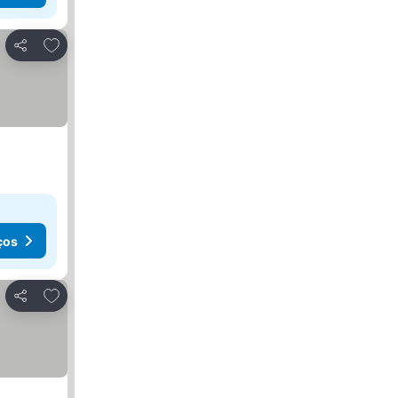
Adicionar aos favoritos
Partilhar
ços
Adicionar aos favoritos
Partilhar