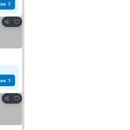
ços
Adicionar aos favoritos
Partilhar
ços
Adicionar aos favoritos
Partilhar