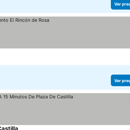
Ver pre
Ver pre
astilla