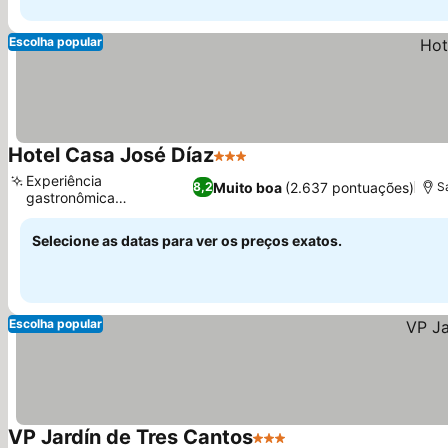
Escolha popular
Hotel Casa José Díaz
3 Estrelas
Experiência
Muito boa
(2.637 pontuações)
8,2
S
gastronômica
encantadora na vila
Selecione as datas para ver os preços exatos.
Escolha popular
VP Jardín de Tres Cantos