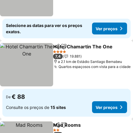
Selecione as datas para ver os preços
Ver preços
exatos.
Hotel Chamartin The One
Partilhar
Adicionar aos favoritos
4 Estrelas
7,4
19.881
a 2.1 km de Estádio Santiago Bernabeu
Quartos espaçosos com vista para a cidade
€ 88
De
Consulte os preços de
15 sites
Ver preços
Mad Rooms
Partilhar
Adicionar aos favoritos
2 Estrelas