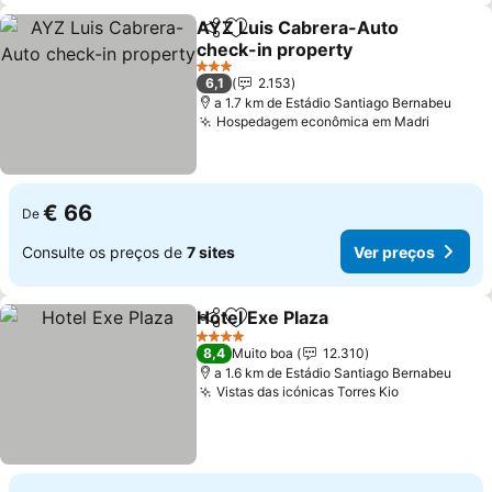
AYZ Luis Cabrera-Auto
Partilhar
Adicionar aos favoritos
check-in property
3 Estrelas
6,1
2.153
a 1.7 km de Estádio Santiago Bernabeu
Hospedagem econômica em Madri
€ 66
De
Consulte os preços de
7 sites
Ver preços
Hotel Exe Plaza
Partilhar
Adicionar aos favoritos
4 Estrelas
8,4
Muito boa
12.310
a 1.6 km de Estádio Santiago Bernabeu
Vistas das icónicas Torres Kio