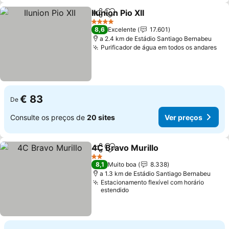
Ilunion Pio XII
Partilhar
Adicionar aos favoritos
4 Estrelas
8,6
Excelente
17.601
a 2.4 km de Estádio Santiago Bernabeu
Purificador de água em todos os andares
€ 83
De
Consulte os preços de
20 sites
Ver preços
4C Bravo Murillo
Partilhar
Adicionar aos favoritos
2 Estrelas
8,1
Muito boa
8.338
a 1.3 km de Estádio Santiago Bernabeu
Estacionamento flexível com horário
estendido