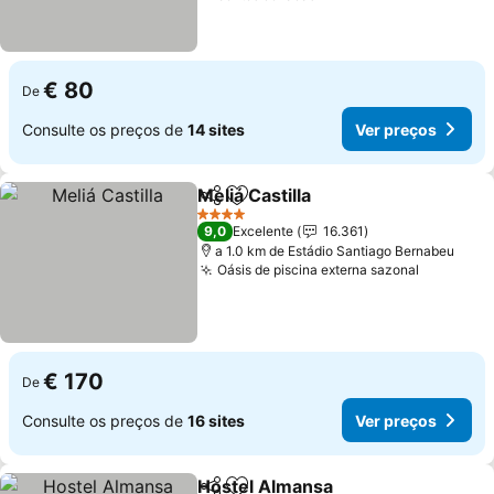
€ 80
De
Consulte os preços de
14 sites
Ver preços
Meliá Castilla
Partilhar
Adicionar aos favoritos
4 Estrelas
9,0
Excelente
16.361
a 1.0 km de Estádio Santiago Bernabeu
Oásis de piscina externa sazonal
€ 170
De
Consulte os preços de
16 sites
Ver preços
Hostel Almansa