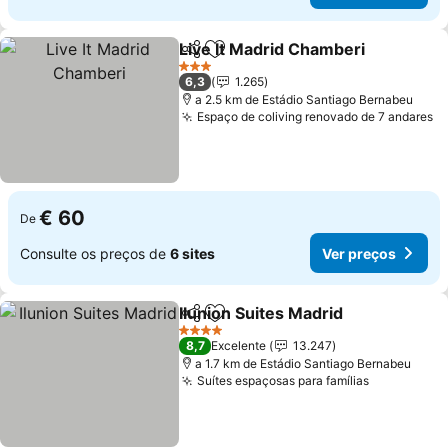
Live It Madrid Chamberi
Partilhar
Adicionar aos favoritos
3 Estrelas
6,3
1.265
a 2.5 km de Estádio Santiago Bernabeu
Espaço de coliving renovado de 7 andares
€ 60
De
Consulte os preços de
6 sites
Ver preços
Ilunion Suites Madrid
Partilhar
Adicionar aos favoritos
4 Estrelas
8,7
Excelente
13.247
a 1.7 km de Estádio Santiago Bernabeu
Suítes espaçosas para famílias