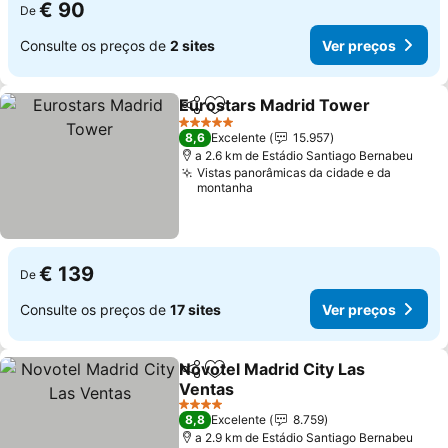
€ 90
De
Consulte os preços de
2 sites
Ver preços
Eurostars Madrid Tower
Partilhar
Adicionar aos favoritos
5 Estrelas
8,6
Excelente
15.957
a 2.6 km de Estádio Santiago Bernabeu
Vistas panorâmicas da cidade e da
montanha
€ 139
De
Consulte os preços de
17 sites
Ver preços
Novotel Madrid City Las
Partilhar
Adicionar aos favoritos
Ventas
4 Estrelas
8,8
Excelente
8.759
a 2.9 km de Estádio Santiago Bernabeu