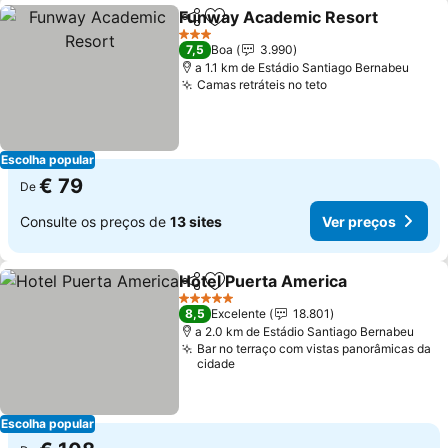
Funway Academic Resort
Partilhar
Adicionar aos favoritos
3 Estrelas
7,5
Boa
3.990
a 1.1 km de Estádio Santiago Bernabeu
Camas retráteis no teto
Escolha popular
€ 79
De
Consulte os preços de
13 sites
Ver preços
Hotel Puerta America
Partilhar
Adicionar aos favoritos
5 Estrelas
8,5
Excelente
18.801
a 2.0 km de Estádio Santiago Bernabeu
Bar no terraço com vistas panorâmicas da
cidade
Escolha popular