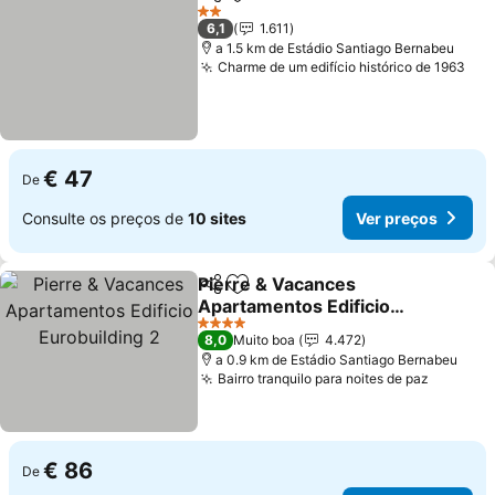
Partilhar
Adicionar aos favoritos
2 Estrelas
6,1
1.611
a 1.5 km de Estádio Santiago Bernabeu
Charme de um edifício histórico de 1963
€ 47
De
Consulte os preços de
10 sites
Ver preços
Pierre & Vacances
Partilhar
Adicionar aos favoritos
Apartamentos Edificio
Eurobuilding 2
4 Estrelas
8,0
Muito boa
4.472
a 0.9 km de Estádio Santiago Bernabeu
Bairro tranquilo para noites de paz
€ 86
De