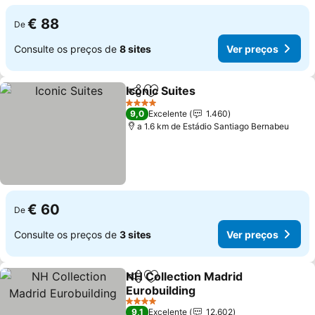
€ 88
De
Consulte os preços de
8 sites
Ver preços
Iconic Suites
Partilhar
Adicionar aos favoritos
4 Estrelas
9,0
Excelente
1.460
a 1.6 km de Estádio Santiago Bernabeu
€ 60
De
Consulte os preços de
3 sites
Ver preços
NH Collection Madrid
Partilhar
Adicionar aos favoritos
Eurobuilding
4 Estrelas
9,1
Excelente
12.602