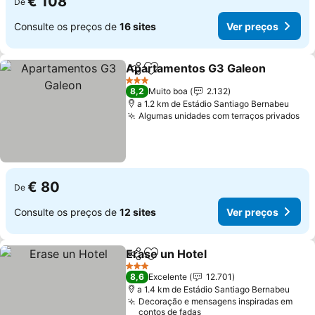
€ 108
De
Consulte os preços de
16 sites
Ver preços
Apartamentos G3 Galeon
Partilhar
Adicionar aos favoritos
3 Estrelas
8,2
Muito boa
2.132
a 1.2 km de Estádio Santiago Bernabeu
Algumas unidades com terraços privados
€ 80
De
Consulte os preços de
12 sites
Ver preços
Erase un Hotel
Partilhar
Adicionar aos favoritos
3 Estrelas
8,6
Excelente
12.701
a 1.4 km de Estádio Santiago Bernabeu
Decoração e mensagens inspiradas em
contos de fadas