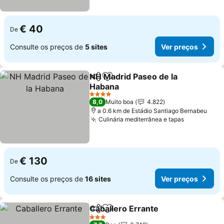
€ 40
De
Consulte os preços de
5 sites
Ver preços
NH Madrid Paseo de la
Partilhar
Adicionar aos favoritos
Habana
4 Estrelas
8,0
Muito boa
4.822
a 0.6 km de Estádio Santiago Bernabeu
Culinária mediterrânea e tapas
€ 130
De
Consulte os preços de
16 sites
Ver preços
Caballero Errante
Partilhar
Adicionar aos favoritos
3 Estrelas