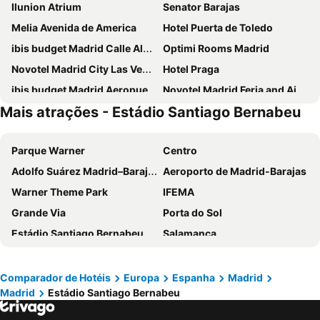
Ilunion Atrium
Senator Barajas
Melia Avenida de America
Hotel Puerta de Toledo
ibis budget Madrid Calle Alcalá
Optimi Rooms Madrid
Novotel Madrid City Las Ventas
Hotel Praga
ibis budget Madrid Aeropuerto
Novotel Madrid Feria and Airport
Mais atrações - Estádio Santiago Bernabeu
Ilunion Suites Madrid
Ibis Styles Madrid City Las Ventas
Anaco
Inhala Hotel Garden
Parque Warner
Centro
Travelodge Madrid Metropolitano
INNSiDE by Meliá Madrid Valdebebas
Adolfo Suárez Madrid–Barajas Airport
Aeroporto de Madrid-Barajas
Hotel Europa
Hotel Riu Plaza Espana
Warner Theme Park
IFEMA
Holiday Inn Express Madrid Leganes
Hotel Puerta America
Grande Via
Porta do Sol
DWO Yuste Alcalá
ibis budget Madrid Vallecas
Estádio Santiago Bernabeu
Salamanca
Exe Convention Plaza Madrid
Hotel Madrid Chamartín Affiliated by Meliá
Atocha
Estación Sur
Exe Madrid Norte
Ilunion Pio XII
Estadio Metropolitano Metro Station
Barajas
Hotel Mercader
Hotel Zentral Castellana Norte
Comparador de Hotéis
Europa
Espanha
Madrid
Madrid
Estádio Santiago Bernabeu
Metropolitano Metro Station
Chamartín
NH Madrid Ribera del Manzanares
Pestana CR7 Gran Vía Madrid
Estação de Atocha
Praça Central /maior
Travelodge Madrid Torrelaguna
Zleep Hotel Madrid Airport