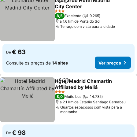
Leonardo Hotel Madrid
Partilhar
Adicionar aos favoritos
City Center
3 Estrelas
8,5
Excelente
9.265
a 1.6 km de Porta do Sol
Terraço com vista para a cidade
€ 63
De
Consulte os preços de
14 sites
Ver preços
Hotel Madrid Chamartín
Partilhar
Adicionar aos favoritos
Affiliated by Meliá
3 Estrelas
8,0
Muito boa
14.785
a 2.1 km de Estádio Santiago Bernabeu
Quartos espaçosos com vista para a
montanha
€ 98
De