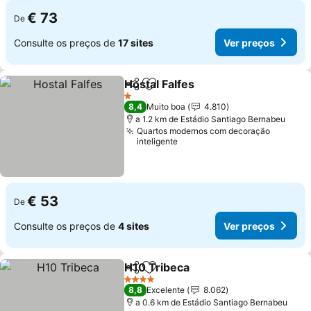
€ 73
De
Consulte os preços de
17 sites
Ver preços
Hostal Falfes
Partilhar
Adicionar aos favoritos
1 Estrelas
8,4
Muito boa
4.810
a 1.2 km de Estádio Santiago Bernabeu
Quartos modernos com decoração
inteligente
€ 53
De
Consulte os preços de
4 sites
Ver preços
H10 Tribeca
Partilhar
Adicionar aos favoritos
4 Estrelas
8,8
Excelente
8.062
a 0.6 km de Estádio Santiago Bernabeu