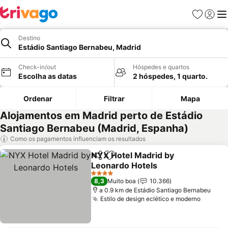
Favoritos
Iniciar
Me
Destino
Estádio Santiago Bernabeu, Madrid
Check-in/out
Hóspedes e quartos
Escolha as datas
2 hóspedes, 1 quarto.
Ordenar
Filtrar
Mapa
Alojamentos em Madrid perto de Estádio
Santiago Bernabeu (Madrid, Espanha)
Como os pagamentos influenciam os resultados
NYX Hotel Madrid by
Partilhar
Adicionar aos favoritos
Leonardo Hotels
4 Estrelas
8,3
Muito boa
10.366
a 0.9 km de Estádio Santiago Bernabeu
Estilo de design eclético e moderno