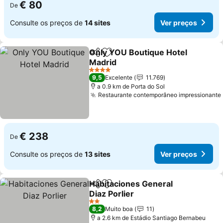
€ 80
De
Consulte os preços de
14 sites
Ver preços
Only YOU Boutique Hotel
Partilhar
Adicionar aos favoritos
Madrid
4 Estrelas
9,5
Excelente
11.769
a 0.9 km de Porta do Sol
Restaurante contemporâneo impressionante
€ 238
De
Consulte os preços de
13 sites
Ver preços
Habitaciones General
Partilhar
Adicionar aos favoritos
Diaz Porlier
2 Estrelas
8,2
Muito boa
11
a 2.6 km de Estádio Santiago Bernabeu