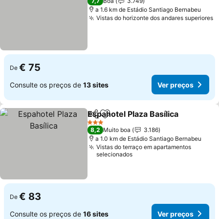
7,7
Boa
3.749
a 1.6 km de Estádio Santiago Bernabeu
Vistas do horizonte dos andares superiores
€ 75
De
Consulte os preços de
13 sites
Ver preços
Espahotel Plaza Basílica
Partilhar
Adicionar aos favoritos
3 Estrelas
8,2
Muito boa
3.186
a 1.0 km de Estádio Santiago Bernabeu
Vistas do terraço em apartamentos
selecionados
€ 83
De
Consulte os preços de
16 sites
Ver preços