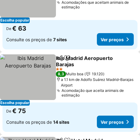
Acomodações que aceitam animais de
estimação
Escolha popular
€ 63
De
Consulte os preços de
7 sites
Ver preços
Ibis Madrid Aeropuerto
Partilhar
Adicionar aos favoritos
Barajas
Ver preços
2 Estrelas
8,3
Muito boa
19.120
a 1.1 km de Adolfo Suárez Madrid–Barajas
Airport
Acomodação que aceita animais de
estimação
Escolha popular
€ 75
De
Consulte os preços de
14 sites
Ver preços