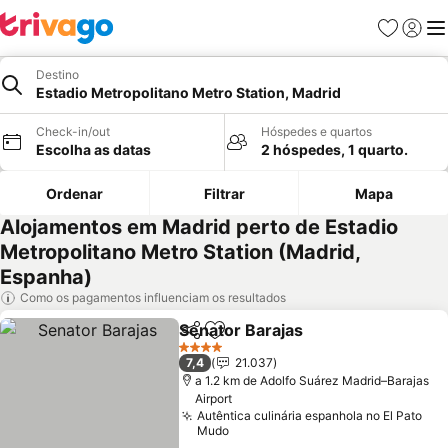
Favoritos
Iniciar
Me
Destino
Estadio Metropolitano Metro Station, Madrid
Check-in/out
Hóspedes e quartos
Escolha as datas
2 hóspedes, 1 quarto.
Ordenar
Filtrar
Mapa
Alojamentos em Madrid perto de Estadio
Metropolitano Metro Station (Madrid,
Espanha)
Como os pagamentos influenciam os resultados
Senator Barajas
Partilhar
Adicionar aos favoritos
Ver preço
4 Estrelas
7,4
21.037
a 1.2 km de Adolfo Suárez Madrid–Barajas
Airport
Autêntica culinária espanhola no El Pato
Mudo