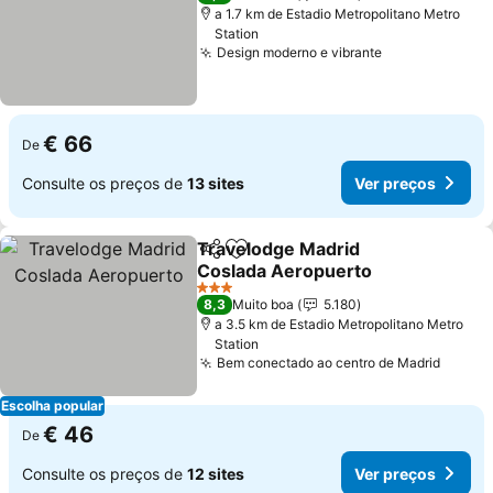
a 1.7 km de Estadio Metropolitano Metro
Station
Design moderno e vibrante
Ver preços
€ 66
De
Consulte os preços de
13 sites
Ver preços
Travelodge Madrid
Partilhar
Adicionar aos favoritos
Coslada Aeropuerto
Ver preços
3 Estrelas
8,3
Muito boa
5.180
a 3.5 km de Estadio Metropolitano Metro
Station
Bem conectado ao centro de Madrid
Ver p
Escolha popular
€ 46
De
Consulte os preços de
12 sites
Ver preços