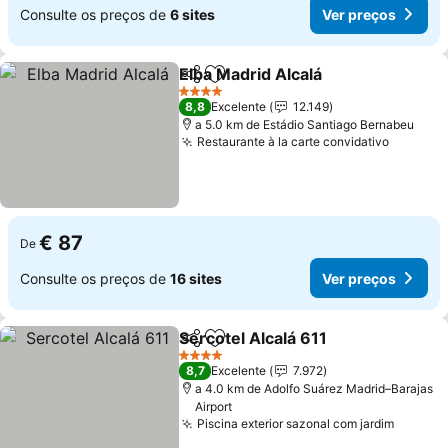
Consulte os preços de
6 sites
Ver preços
Elba Madrid Alcalá
Partilhar
Adicionar aos favoritos
Ver pre
4 Estrelas
8,8
Excelente
12.149
a 5.0 km de Estádio Santiago Bernabeu
Restaurante à la carte convidativo
Ver pre
€ 87
De
Consulte os preços de
16 sites
Ver preços
Sercotel Alcalá 611
Partilhar
Adicionar aos favoritos
Ver pre
4 Estrelas
8,7
Excelente
7.972
a 4.0 km de Adolfo Suárez Madrid–Barajas
Airport
Piscina exterior sazonal com jardim
Ver pr