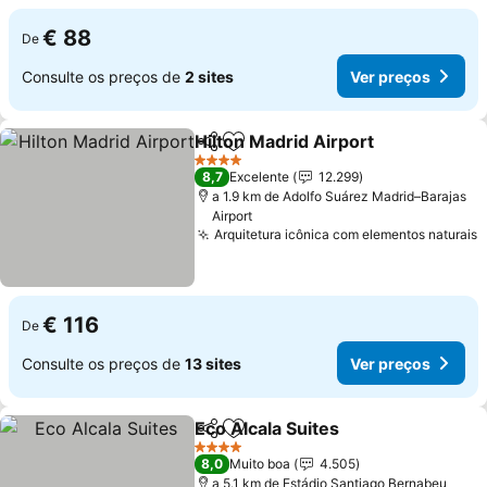
€ 88
De
Consulte os preços de
2 sites
Ver preços
Hilton Madrid Airport
Partilhar
Adicionar aos favoritos
Ver 
4 Estrelas
8,7
Excelente
12.299
a 1.9 km de Adolfo Suárez Madrid–Barajas
Airport
Arquitetura icônica com elementos naturais
V
€ 116
De
Consulte os preços de
13 sites
Ver preços
Eco Alcala Suites
Partilhar
Adicionar aos favoritos
Ver preç
4 Estrelas
8,0
Muito boa
4.505
a 5.1 km de Estádio Santiago Bernabeu