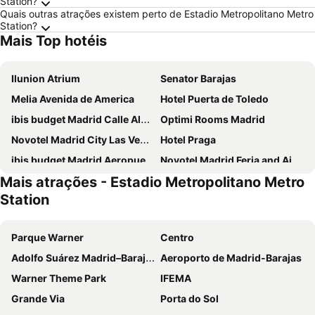
Station?
Quais outras atrações existem perto de Estadio Metropolitano Metro
Station?
Mais Top hotéis
Ilunion Atrium
Senator Barajas
Melia Avenida de America
Hotel Puerta de Toledo
ibis budget Madrid Calle Alcalá
Optimi Rooms Madrid
Novotel Madrid City Las Ventas
Hotel Praga
ibis budget Madrid Aeropuerto
Novotel Madrid Feria and Airport
Mais atrações - Estadio Metropolitano Metro
Ilunion Suites Madrid
Ibis Styles Madrid City Las Ventas
Station
Anaco
Inhala Hotel Garden
Travelodge Madrid Metropolitano
INNSiDE by Meliá Madrid Valdebebas
Parque Warner
Centro
Hotel Europa
Hotel Riu Plaza Espana
Adolfo Suárez Madrid–Barajas Airport
Aeroporto de Madrid-Barajas
Hotel Puerta America
DWO Yuste Alcalá
Warner Theme Park
IFEMA
ibis budget Madrid Vallecas
Exe Convention Plaza Madrid
Grande Via
Porta do Sol
Hotel Madrid Chamartín Affiliated by Meliá
Exe Madrid Norte