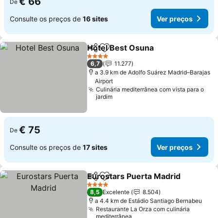
€ 66
De
Consulte os preços de
16 sites
Ver preços
Hotel Best Osuna
Partilhar
Adicionar aos favoritos
Ver preç
4 Estrelas
6,7
11.277
a 3.9 km de Adolfo Suárez Madrid–Barajas
Airport
Culinária mediterrânea com vista para o
jardim
€ 75
De
Consulte os preços de
17 sites
Ver preços
Eurostars Puerta Madrid
Partilhar
Adicionar aos favoritos
V
4 Estrelas
8,5
Excelente
8.504
a 4.4 km de Estádio Santiago Bernabeu
Restaurante La Orza com culinária
mediterrânea