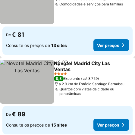
Comodidades e serviços para famílias
Ver 
€ 81
De
Consulte os preços de
13 sites
Ver preços
Novotel Madrid City Las
Partilhar
Adicionar aos favoritos
Ventas
Ver preços
4 Estrelas
8,8
Excelente
8.759
a 2.9 km de Estádio Santiago Bernabeu
Quartos com vistas da cidade ou
panorâmicas
€ 89
De
Consulte os preços de
15 sites
Ver preços