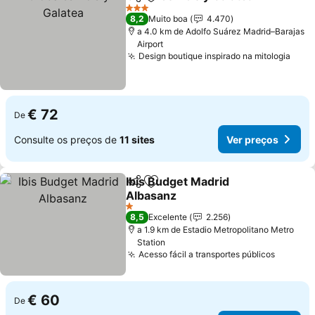
Partilhar
Adicionar aos favoritos
Ve
3 Estrelas
8,2
Muito boa
4.470
a 4.0 km de Adolfo Suárez Madrid–Barajas
Airport
Design boutique inspirado na mitologia
Ver 
€ 72
De
Consulte os preços de
11 sites
Ver preços
Ibis Budget Madrid
Partilhar
Adicionar aos favoritos
Albasanz
Ver preços
1 Estrelas
8,5
Excelente
2.256
a 1.9 km de Estadio Metropolitano Metro
Station
Acesso fácil a transportes públicos
Ver pre
€ 60
De