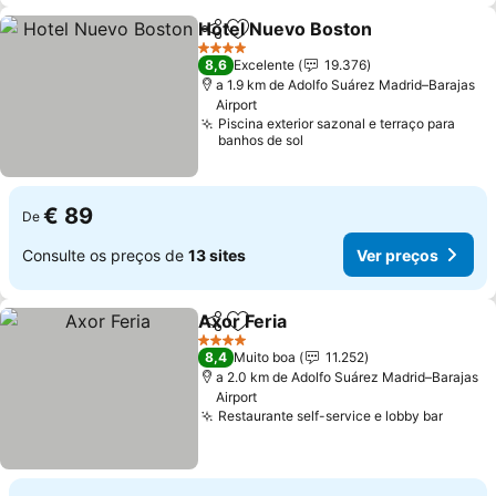
Hotel Nuevo Boston
Partilhar
Adicionar aos favoritos
Ver p
4 Estrelas
8,6
Excelente
19.376
a 1.9 km de Adolfo Suárez Madrid–Barajas
Airport
Piscina exterior sazonal e terraço para
banhos de sol
€ 89
De
Consulte os preços de
13 sites
Ver preços
Axor Feria
Partilhar
Adicionar aos favoritos
Ver preços
4 Estrelas
8,4
Muito boa
11.252
a 2.0 km de Adolfo Suárez Madrid–Barajas
Airport
Restaurante self-service e lobby bar
Ver p