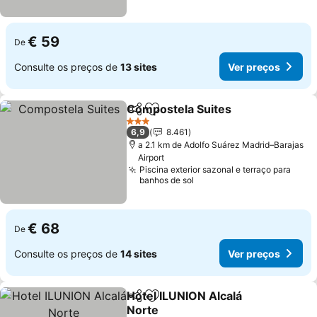
€ 59
De
Consulte os preços de
13 sites
Ver preços
Compostela Suites
Partilhar
Adicionar aos favoritos
Ver pre
3 Estrelas
6,9
8.461
a 2.1 km de Adolfo Suárez Madrid–Barajas
Airport
Piscina exterior sazonal e terraço para
banhos de sol
€ 68
De
Consulte os preços de
14 sites
Ver preços
Hotel ILUNION Alcalá
Partilhar
Adicionar aos favoritos
Norte