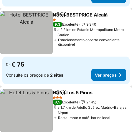
Hotel BESTPRICE Alcalá
Partilhar
Adicionar aos favoritos
Ve
1 Estrelas
9,3
Excelente
9.340
a 2.2 km de Estadio Metropolitano Metro
Station
Estacionamento coberto conveniente
disponível
€ 75
De
Consulte os preços de
2 sites
Ver preços
Hotel Los 5 Pinos
Partilhar
Adicionar aos favoritos
Ver preç
3 Estrelas
8,5
Excelente
2.145
a 1.7 km de Adolfo Suárez Madrid–Barajas
Airport
Restaurante e café-bar no local
Ver preço