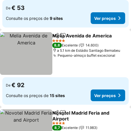
€ 53
De
Consulte os preços de
9 sites
Ver preços
Melia Avenida de America
Partilhar
Adicionar aos favoritos
4 Estrelas
8,8
Excelente
14.600
a 5.1 km de Estádio Santiago Bernabeu
Pequeno-almoço buffet excecional
Ver pr
€ 92
De
Consulte os preços de
15 sites
Ver preços
Novotel Madrid Feria and
Partilhar
Adicionar aos favoritos
Airport
Ver preços
4 Estrelas
8,7
Excelente
11.983