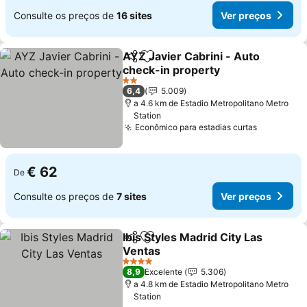
Consulte os preços de
16 sites
Ver preços
AYZ Javier Cabrini - Auto
Partilhar
Adicionar aos favoritos
check-in property
Ver preços
2 Estrelas
6,4
5.009
a 4.6 km de Estadio Metropolitano Metro
Station
Econômico para estadias curtas
Ver preço
€ 62
De
Consulte os preços de
7 sites
Ver preços
Ibis Styles Madrid City Las
Partilhar
Adicionar aos favoritos
Ventas
Ver preços
4 Estrelas
8,9
Excelente
5.306
a 4.8 km de Estadio Metropolitano Metro
Station