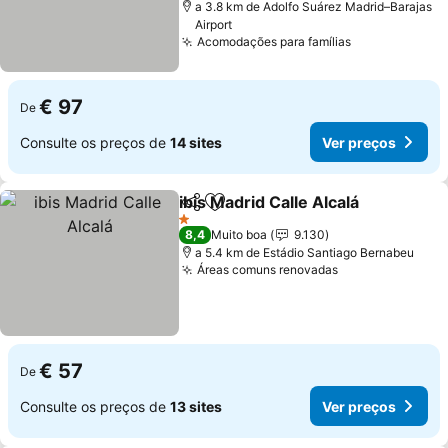
a 3.8 km de Adolfo Suárez Madrid–Barajas
Airport
Acomodações para famílias
Ver preços
€ 97
De
Consulte os preços de
14 sites
Ver preços
ibis Madrid Calle Alcalá
Partilhar
Adicionar aos favoritos
Ver
1 Estrelas
8,4
Muito boa
9.130
a 5.4 km de Estádio Santiago Bernabeu
Áreas comuns renovadas
Ver preços
€ 57
De
Consulte os preços de
13 sites
Ver preços