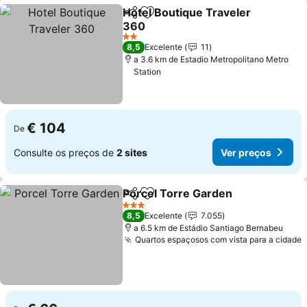
Hotel Boutique Traveler
Partilhar
Adicionar aos favoritos
360
Ver preços
2 Estrelas
8,5
Excelente
11
a 3.6 km de Estadio Metropolitano Metro
Station
€ 104
De
Consulte os preços de
2 sites
Ver preços
Porcel Torre Garden
Partilhar
Adicionar aos favoritos
Ver p
3 Estrelas
8,5
Excelente
7.055
a 6.5 km de Estádio Santiago Bernabeu
Quartos espaçosos com vista para a cidade
V