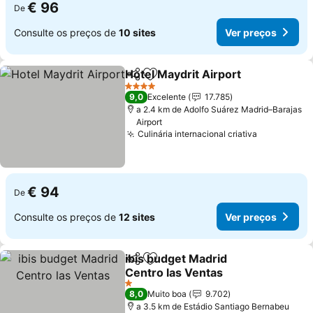
€ 96
De
Consulte os preços de
10 sites
Ver preços
Hotel Maydrit Airport
Partilhar
Adicionar aos favoritos
Ver 
4 Estrelas
9,0
Excelente
17.785
a 2.4 km de Adolfo Suárez Madrid–Barajas
Airport
Culinária internacional criativa
Ver preço
€ 94
De
Consulte os preços de
12 sites
Ver preços
ibis budget Madrid
Partilhar
Adicionar aos favoritos
Centro las Ventas
Ver preços
1 Estrelas
8,0
Muito boa
9.702
a 3.5 km de Estádio Santiago Bernabeu