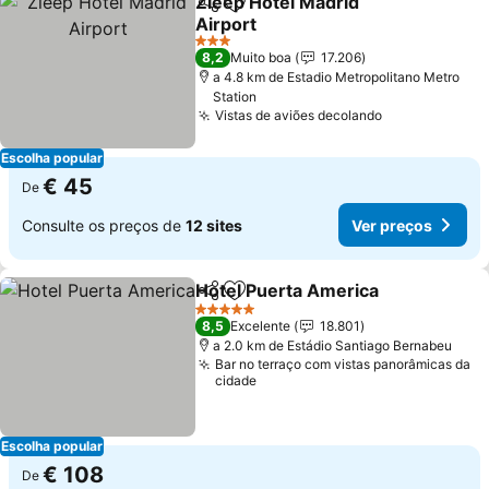
Zleep Hotel Madrid
Partilhar
Adicionar aos favoritos
Airport
Ver preços
3 Estrelas
8,2
Muito boa
17.206
a 4.8 km de Estadio Metropolitano Metro
Station
Vistas de aviões decolando
Ver preços
Escolha popular
€ 45
De
Consulte os preços de
12 sites
Ver preços
Hotel Puerta America
Partilhar
Adicionar aos favoritos
Ver 
5 Estrelas
8,5
Excelente
18.801
a 2.0 km de Estádio Santiago Bernabeu
Bar no terraço com vistas panorâmicas da
cidade
Escolha popular
€ 108
De