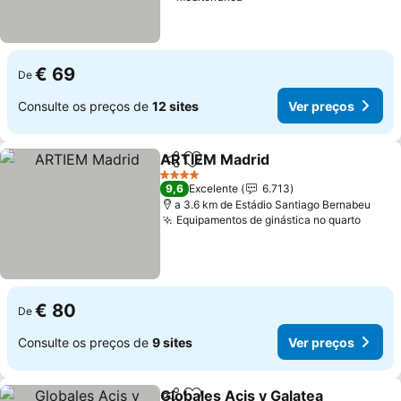
€ 69
De
Consulte os preços de
12 sites
Ver preços
ARTIEM Madrid
Partilhar
Adicionar aos favoritos
Ver preços
4 Estrelas
9,6
Excelente
6.713
a 3.6 km de Estádio Santiago Bernabeu
Equipamentos de ginástica no quarto
Ver p
€ 80
De
Consulte os preços de
9 sites
Ver preços
Globales Acis y Galatea