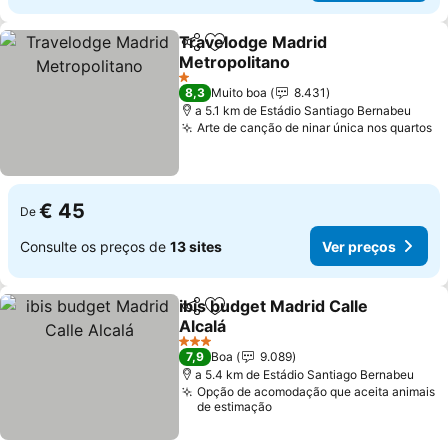
Travelodge Madrid
Partilhar
Adicionar aos favoritos
Metropolitano
Ver preços
1 Estrelas
8,3
Muito boa
8.431
a 5.1 km de Estádio Santiago Bernabeu
Arte de canção de ninar única nos quartos
Ve
€ 45
De
Consulte os preços de
13 sites
Ver preços
ibis budget Madrid Calle
Partilhar
Adicionar aos favoritos
Alcalá
Ver preços
3 Estrelas
7,9
Boa
9.089
a 5.4 km de Estádio Santiago Bernabeu
Opção de acomodação que aceita animais
de estimação