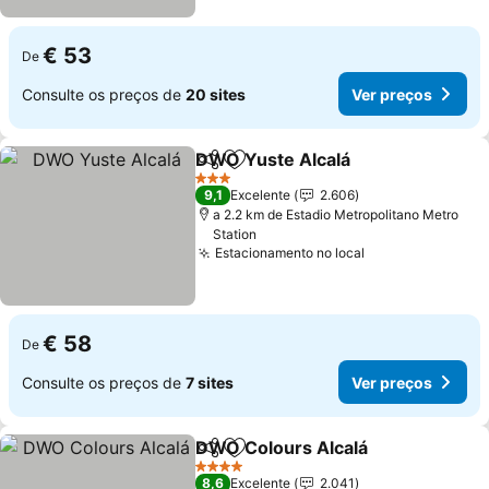
€ 53
De
Consulte os preços de
20 sites
Ver preços
DWO Yuste Alcalá
Partilhar
Adicionar aos favoritos
Ver pre
3 Estrelas
9,1
Excelente
2.606
a 2.2 km de Estadio Metropolitano Metro
Station
Estacionamento no local
Ver preços
€ 58
De
Consulte os preços de
7 sites
Ver preços
DWO Colours Alcalá
Partilhar
Adicionar aos favoritos
Ver p
4 Estrelas
8,6
Excelente
2.041