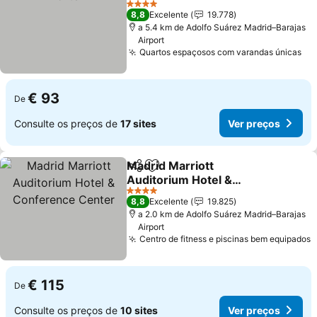
Ver preços
4 Estrelas
8,8
Excelente
19.778
a 5.4 km de Adolfo Suárez Madrid–Barajas
Airport
Quartos espaçosos com varandas únicas
Ve
€ 93
De
Consulte os preços de
17 sites
Ver preços
Madrid Marriott
Partilhar
Adicionar aos favoritos
Auditorium Hotel &
Conference Center
Ver preços
4 Estrelas
8,8
Excelente
19.825
a 2.0 km de Adolfo Suárez Madrid–Barajas
Airport
Centro de fitness e piscinas bem equipados
V
€ 115
De
Consulte os preços de
10 sites
Ver preços