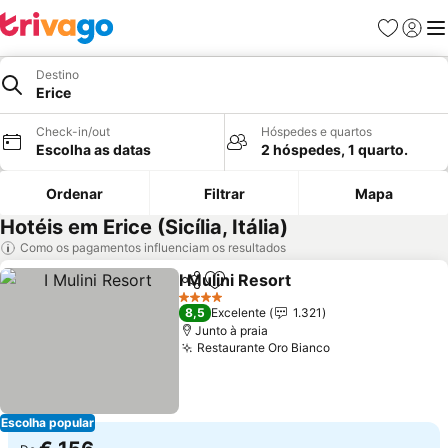
Favoritos
Iniciar
Me
Destino
Erice
Check-in/out
Hóspedes e quartos
Escolha as datas
2 hóspedes, 1 quarto.
Ordenar
Filtrar
Mapa
Hotéis em Erice (Sicília, Itália)
Como os pagamentos influenciam os resultados
I Mulini Resort
Partilhar
Adicionar aos favoritos
4 Estrelas
8,5
Excelente
1.321
Junto à praia
Restaurante Oro Bianco
Escolha popular