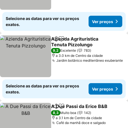
Selecione as datas para ver os preços
Ver preços
exatos.
Azienda Agrituristica
Partilhar
Adicionar aos favoritos
Tenuta Pizzolungo
9,2
Excelente
783
a 3.0 km de Centro da cidade
Jardim botânico mediterrâneo exuberante
Selecione as datas para ver os preços
Ver preços
exatos.
A Due Passi da Erice B&B
Partilhar
Adicionar aos favoritos
8,3
Muito boa
142
a 3.1 km de Centro da cidade
Café da manhã doce e salgado