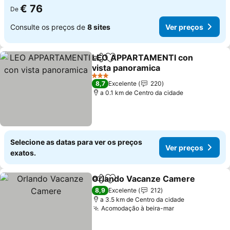
€ 76
De
Consulte os preços de
8 sites
Ver preços
LEO APPARTAMENTI con
Partilhar
Adicionar aos favoritos
vista panoramica
3 Estrelas
8,7
Excelente
220
a 0.1 km de Centro da cidade
Selecione as datas para ver os preços
Ver preços
exatos.
Orlando Vacanze Camere
Partilhar
Adicionar aos favoritos
8,9
Excelente
212
a 3.5 km de Centro da cidade
Acomodação à beira-mar