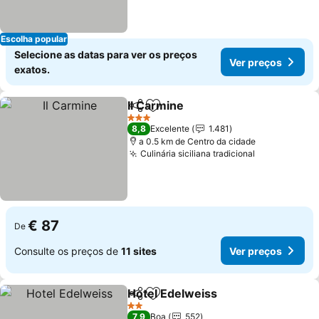
Escolha popular
Selecione as datas para ver os preços
Ver preços
exatos.
Il Carmine
Partilhar
Adicionar aos favoritos
3 Estrelas
8,8
Excelente
1.481
a 0.5 km de Centro da cidade
Culinária siciliana tradicional
€ 87
De
Consulte os preços de
11 sites
Ver preços
Hotel Edelweiss
Partilhar
Adicionar aos favoritos
2 Estrelas
7,9
Boa
552