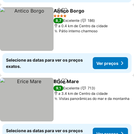
Antico Borgo
Partilhar
Adicionar aos favoritos
4 Estrelas
8,7
Excelente
186
a 0.4 km de Centro da cidade
Pátio interno charmoso
Selecione as datas para ver os preços
Ver preços
exatos.
Erice Mare
Partilhar
Adicionar aos favoritos
9,1
Excelente
713
a 3.4 km de Centro da cidade
Vistas panorâmicas do mar e da montanha
Selecione as datas para ver os preços
Ver preços