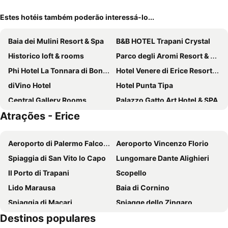
Estes hotéis também poderão interessá-lo...
Baia dei Mulini Resort & Spa
B&B HOTEL Trapani Crystal
Historico loft & rooms
Parco degli Aromi Resort & SPA
Phi Hotel La Tonnara di Bonagia
Hotel Venere di Erice Resort & Spa
diVino Hotel
Hotel Punta Tipa
Central Gallery Rooms
Palazzo Gatto Art Hotel & SPA
Atrações - Erice
Villa Zina Family Resort
Hotel Oasi da Paolo
Relais Antiche Saline
Room Of Andrea Hotel
Aeroporto di Palermo Falcone E Borsellino
Aeroporto Vincenzo Florio
Casalicchio B&B
Hotel Moderno
Spiaggia di San Vito lo Capo
Lungomare Dante Alighieri
Cala di Ponente
Hotel Trapani In
Il Porto di Trapani
Scopello
BADIA NUOVA Apart Hotel
Hotel San Michele
Lido Marausa
Baia di Cornino
Hotel Baglio Catalano
Albergo Russo
Spiaggia di Macari
Spiagge dello Zingaro
B&B Cortile Di Venere
Firriato Hospitality - Baglio Sorìa
Destinos populares
Praia Favignana
Spiaggia Marasolo
Bed & Breakfast Terrazze Villanova
Re Sale Boutique Hotel