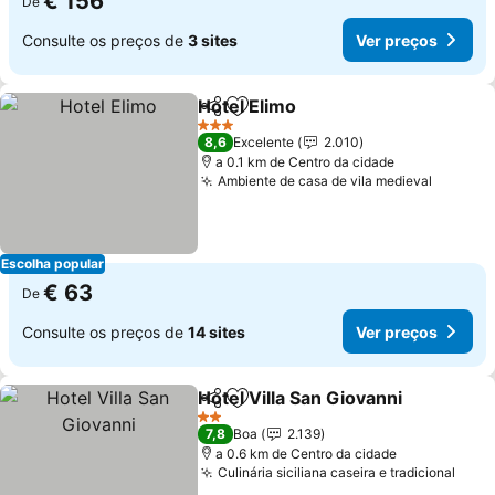
€ 156
De
Consulte os preços de
3 sites
Ver preços
Hotel Elimo
Partilhar
Adicionar aos favoritos
3 Estrelas
8,6
Excelente
2.010
a 0.1 km de Centro da cidade
Ambiente de casa de vila medieval
Escolha popular
€ 63
De
Consulte os preços de
14 sites
Ver preços
Hotel Villa San Giovanni
Partilhar
Adicionar aos favoritos
2 Estrelas
7,8
Boa
2.139
a 0.6 km de Centro da cidade
Culinária siciliana caseira e tradicional