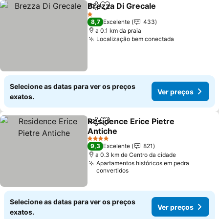
Brezza Di Grecale
Partilhar
Adicionar aos favoritos
1 Estrelas
8,7
Excelente
433
a 0.1 km da praia
Localização bem conectada
Selecione as datas para ver os preços
Ver preços
exatos.
Residence Erice Pietre
Partilhar
Adicionar aos favoritos
Antiche
4 Estrelas
9,3
Excelente
821
a 0.3 km de Centro da cidade
Apartamentos históricos em pedra
convertidos
Selecione as datas para ver os preços
Ver preços
exatos.