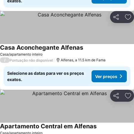
exatos.
Partilhar
Ad
Casa Aconchegante Alfenas
Casa/apartamento inteiro
/
Alfenas, a 11.5 km de Fama
Pontuação não disponível
Selecione as datas para ver os preços
Ver preços
exatos.
Partilhar
Ad
Apartamento Central em Alfenas
Casa/apartamento inteiro