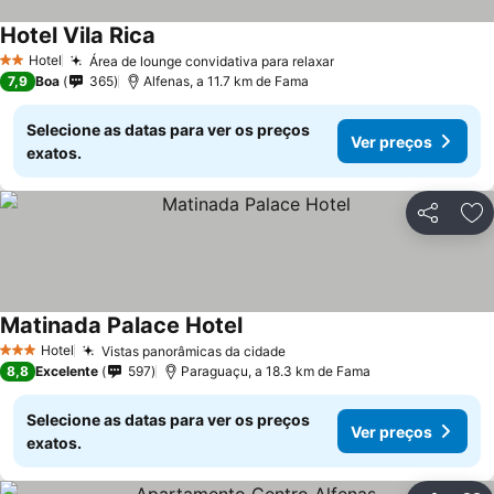
Hotel Vila Rica
Hotel
Área de lounge convidativa para relaxar
2 Estrelas
7,9
Boa
365
Alfenas, a 11.7 km de Fama
Selecione as datas para ver os preços
Ver preços
exatos.
Partilhar
Ad
Matinada Palace Hotel
Hotel
Vistas panorâmicas da cidade
3 Estrelas
8,8
Excelente
597
Paraguaçu, a 18.3 km de Fama
Selecione as datas para ver os preços
Ver preços
exatos.