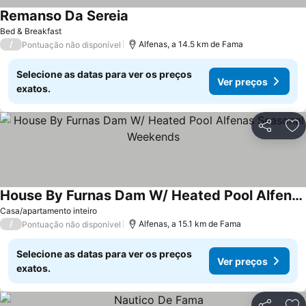
Remanso Da Sereia
Bed & Breakfast
/
Alfenas, a 14.5 km de Fama
Pontuação não disponível
Selecione as datas para ver os preços
Ver preços
exatos.
Partilhar
Ad
House By Furnas Dam W/ Heated Pool Alfenas Seasonal Weekends
Casa/apartamento inteiro
/
Alfenas, a 15.1 km de Fama
Pontuação não disponível
Selecione as datas para ver os preços
Ver preços
exatos.