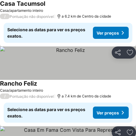
Casa Tacumsol
Casa/apartamento inteiro
/
a 6.2 km de Centro da cidade
Pontuação não disponível
Selecione as datas para ver os preços
Ver preços
exatos.
Partilhar
Ad
Rancho Feliz
Casa/apartamento inteiro
/
a 7.4 km de Centro da cidade
Pontuação não disponível
Selecione as datas para ver os preços
Ver preços
exatos.
Partilhar
Ad