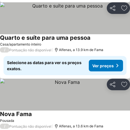
Partilhar
Ad
Quarto e suíte para uma pessoa
Casa/apartamento inteiro
/
Alfenas, a 13.9 km de Fama
Pontuação não disponível
Selecione as datas para ver os preços
Ver preços
exatos.
Partilhar
Ad
Nova Fama
Pousada
/
Alfenas, a 13.6 km de Fama
Pontuação não disponível