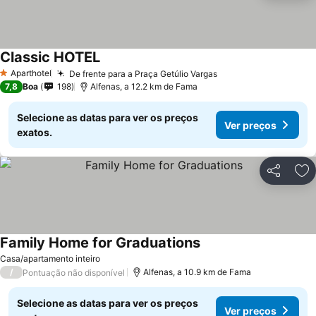
Classic HOTEL
Aparthotel
De frente para a Praça Getúlio Vargas
1 Estrelas
7,8
Boa
198
Alfenas, a 12.2 km de Fama
Selecione as datas para ver os preços
Ver preços
exatos.
Partilhar
Ad
Family Home for Graduations
Casa/apartamento inteiro
/
Alfenas, a 10.9 km de Fama
Pontuação não disponível
Selecione as datas para ver os preços
Ver preços