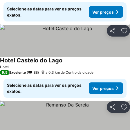
Selecione as datas para ver os preços
Ver preços
exatos.
Partilhar
Ad
Hotel Castelo do Lago
Hotel
9,5
Excelente
88
a 0.3 km de Centro da cidade
Selecione as datas para ver os preços
Ver preços
exatos.
Partilhar
Ad