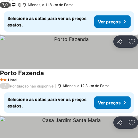
7,0
1
Alfenas, a 11.8 km de Fama
Selecione as datas para ver os preços
Ver preços
exatos.
Partilhar
Ad
Porto Fazenda
Hotel
2 Estrelas
/
Alfenas, a 12.3 km de Fama
Pontuação não disponível
Selecione as datas para ver os preços
Ver preços
exatos.
Partilhar
Ad