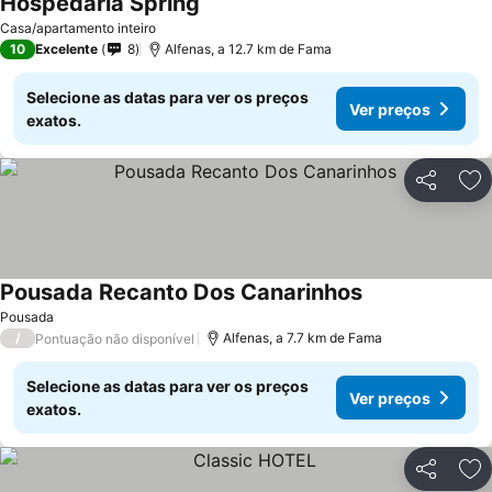
Hospedaria Spring
Casa/apartamento inteiro
10
Excelente
8
Alfenas, a 12.7 km de Fama
Selecione as datas para ver os preços
Ver preços
exatos.
Partilhar
Ad
Pousada Recanto Dos Canarinhos
Pousada
/
Alfenas, a 7.7 km de Fama
Pontuação não disponível
Selecione as datas para ver os preços
Ver preços
exatos.
Partilhar
Ad