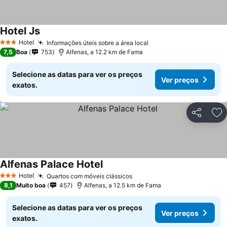
Hotel Js
Hotel
Informações úteis sobre a área local
3 Estrelas
7,5
Boa
753
Alfenas, a 12.2 km de Fama
Selecione as datas para ver os preços
Ver preços
exatos.
Partilhar
Ad
Alfenas Palace Hotel
Hotel
Quartos com móveis clássicos
3 Estrelas
8,1
Muito boa
457
Alfenas, a 12.5 km de Fama
Selecione as datas para ver os preços
Ver preços
exatos.