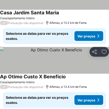
Casa Jardim Santa Maria
Casa/apartamento inteiro
/
Alfenas, a 13.2 km de Fama
Pontuação não disponível
Selecione as datas para ver os preços
Ver preços
exatos.
Partilhar
Ad
Ap Otimo Custo X Beneficio
Casa/apartamento inteiro
/
Alfenas, a 13.4 km de Fama
Pontuação não disponível
Selecione as datas para ver os preços
Ver preços
exatos.