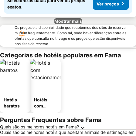
Selecione as datas para ver os preços
Ver preços
exatos.
Mostrar mais
Os preços e a disponibilidade que recebemos dos sites de reserva
mudam frequentemente. Como tal, pode haver diferenças entre as
ofertas que consulta no trivago e os preços que estão disponíveis
nos sites de reserva.
Categorias de hotéis populares em Fama
Hotéis
Hotéis
baratos
com
estaciona
mento
Perguntas Frequentes sobre Fama
Quais são os melhores hotéis em Fama?
Quais são os melhores hotéis que aceitam animais de estimação em