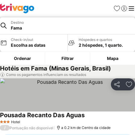
Favoritos
Iniciar
Me
Destino
Fama
Check-in/out
Hóspedes e quartos
Escolha as datas
2 hóspedes, 1 quarto.
Ordenar
Filtrar
Mapa
Hotéis em Fama (Minas Gerais, Brasil)
Como os pagamentos influenciam os resultados
Partilhar
Ad
Pousada Recanto Das Aguas
Hotel
3 Estrelas
/
a 0.2 km de Centro da cidade
Pontuação não disponível