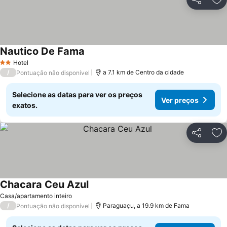
Partilhar
Ad
Nautico De Fama
Hotel
2 Estrelas
/
a 7.1 km de Centro da cidade
Pontuação não disponível
Selecione as datas para ver os preços
Ver preços
exatos.
Partilhar
Ad
Chacara Ceu Azul
Casa/apartamento inteiro
/
Paraguaçu, a 19.9 km de Fama
Pontuação não disponível