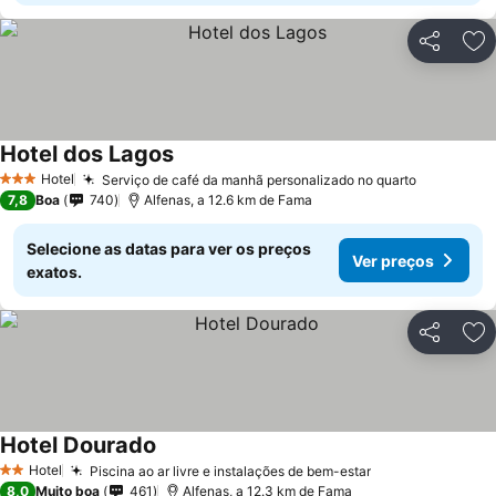
Partilhar
Ad
Hotel dos Lagos
Hotel
Serviço de café da manhã personalizado no quarto
3 Estrelas
7,8
Boa
740
Alfenas, a 12.6 km de Fama
Selecione as datas para ver os preços
Ver preços
exatos.
Partilhar
Ad
Hotel Dourado
Hotel
Piscina ao ar livre e instalações de bem-estar
2 Estrelas
8,0
Muito boa
461
Alfenas, a 12.3 km de Fama