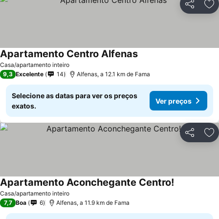
Partilhar
Ad
Apartamento Centro Alfenas
Casa/apartamento inteiro
9,3
Excelente
14
Alfenas, a 12.1 km de Fama
Selecione as datas para ver os preços
Ver preços
exatos.
Partilhar
Ad
Apartamento Aconchegante Centro!
Casa/apartamento inteiro
7,7
Boa
6
Alfenas, a 11.9 km de Fama