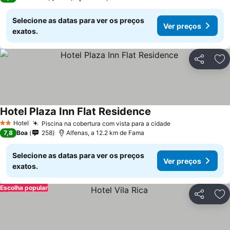
Selecione as datas para ver os preços
Ver preços
exatos.
Partilhar
Ad
Hotel Plaza Inn Flat Residence
Hotel
Piscina na cobertura com vista para a cidade
2 Estrelas
7,8
Boa
258
Alfenas, a 12.2 km de Fama
Selecione as datas para ver os preços
Ver preços
exatos.
Escolha popular
Partilhar
Ad