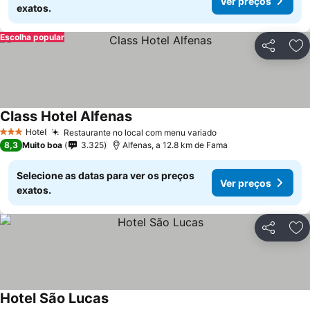
Ver preços
exatos.
Escolha popular
Partilhar
Ad
Class Hotel Alfenas
Hotel
Restaurante no local com menu variado
3 Estrelas
8,3
Muito boa
3.325
Alfenas, a 12.8 km de Fama
Selecione as datas para ver os preços
Ver preços
exatos.
Partilhar
Ad
Hotel São Lucas