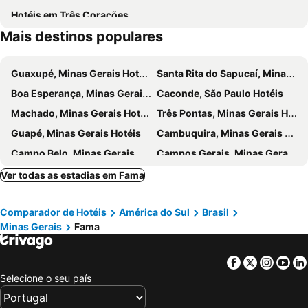
Hotéis em Três Corações
Mais destinos populares
Guaxupé, Minas Gerais Hotéis
Santa Rita do Sapucaí, Minas Gerais Hotéis
Boa Esperança, Minas Gerais Hotéis
Caconde, São Paulo Hotéis
Machado, Minas Gerais Hotéis
Três Pontas, Minas Gerais Hotéis
Guapé, Minas Gerais Hotéis
Cambuquira, Minas Gerais Hotéis
Campo Belo, Minas Gerais Hotéis
Campos Gerais, Minas Gerais Hotéis
Coqueiral, Minas Gerais Hotéis
Campestre, Minas Gerais Hotéis
Ver todas as estadias em Fama
Carmo do Rio Claro, Minas Gerais Hotéis
Caldas, Minas Gerais Hotéis
Comparador de Hotéis
América do Sul
Brasil
São José da Barra, Minas Gerais Hotéis
Diamantina, Minas Gerais Hotéis
Minas Gerais
Fama
Serro, Minas Gerais Hotéis
Augusto de Lima, Minas Gerais Hotéis
Rio de Janeiro, Rio de Janeiro Hotéis
São Paulo, São Paulo Hotéis
Facebook
Twitter
Insta
Yo
Fortaleza, Ceará Hotéis
Natal, Rio Grande do Norte Hotéis
Selecione o seu país
Foz do Iguaçu, Paraná Hotéis
Porto de Galinhas, Pernambuco Hotéis