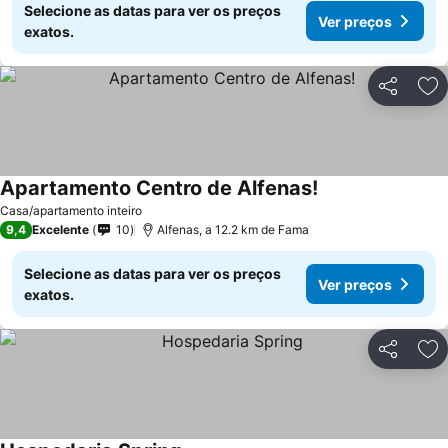
Selecione as datas para ver os preços
Ver preços
exatos.
Partilhar
Ad
Apartamento Centro de Alfenas!
Casa/apartamento inteiro
9,4
Excelente
10
Alfenas, a 12.2 km de Fama
Selecione as datas para ver os preços
Ver preços
exatos.
Partilhar
Ad