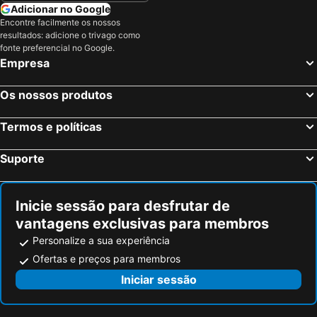
Salvador, Bahia Hotéis
Maceió, Alagoas Hotéis
Adicionar no Google
Encontre facilmente os nossos
Porto Seguro, Bahia Hotéis
resultados: adicione o trivago como
fonte preferencial no Google.
Empresa
Os nossos produtos
Termos e políticas
Suporte
Inicie sessão para desfrutar de
vantagens exclusivas para membros
Personalize a sua experiência
Ofertas e preços para membros
Iniciar sessão