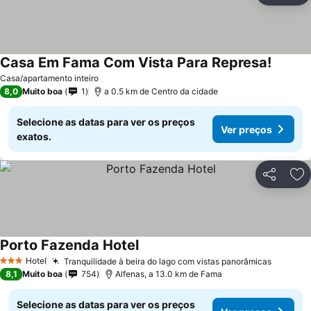
Casa Em Fama Com Vista Para Represa!
Casa/apartamento inteiro
8,0
Muito boa
1
a 0.5 km de Centro da cidade
Selecione as datas para ver os preços
Ver preços
exatos.
Partilhar
Ad
Porto Fazenda Hotel
Hotel
Tranquilidade à beira do lago com vistas panorâmicas
3 Estrelas
8,1
Muito boa
754
Alfenas, a 13.0 km de Fama
Selecione as datas para ver os preços