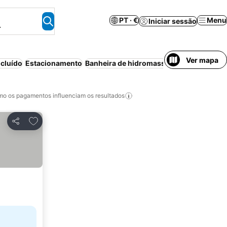
PT · €
Menu
Iniciar sessão
.
Ver mapa
cluído
Estacionamento
Banheira de hidromassagem
Wi-fi
Ar c
o os pagamentos influenciam os resultados
Adicionar aos favoritos
Partilhar