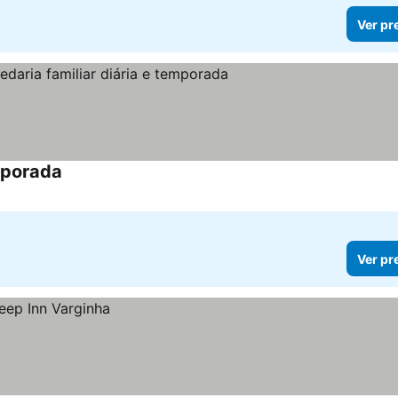
Ver pr
emporada
Ver pr