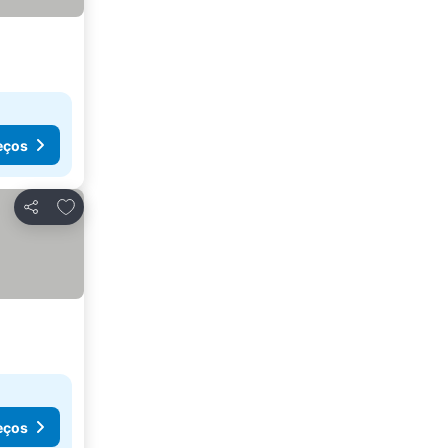
eços
Adicionar aos favoritos
Partilhar
eços