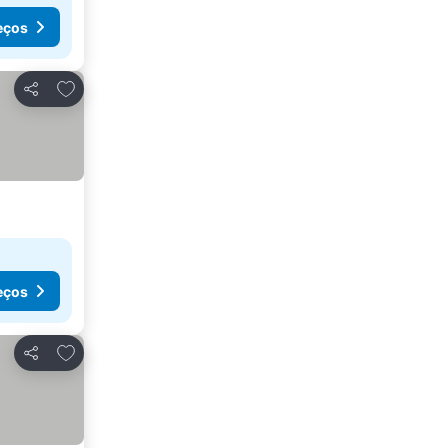
eços
Adicionar aos favoritos
Partilhar
eços
Adicionar aos favoritos
Partilhar