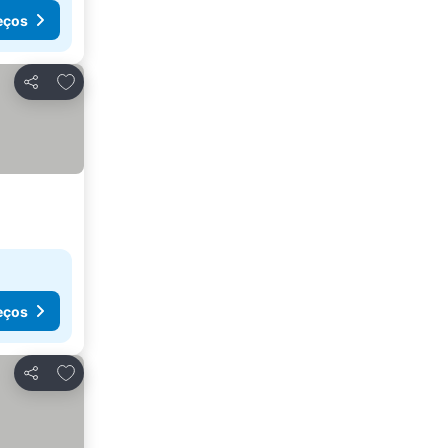
eços
Adicionar aos favoritos
Partilhar
eços
Adicionar aos favoritos
Partilhar