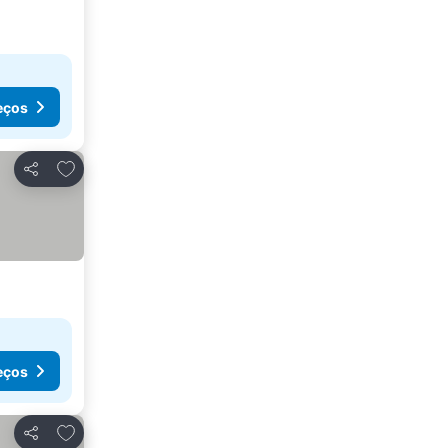
eços
Adicionar aos favoritos
Partilhar
eços
Adicionar aos favoritos
Partilhar