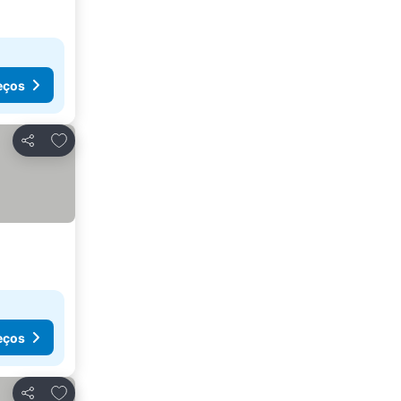
eços
Adicionar aos favoritos
Partilhar
eços
Adicionar aos favoritos