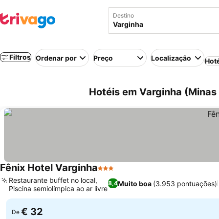
Destino
Filtros
Ordenar por
Preço
Localização
Hot
Hotéis em Varginha (Minas G
Fênix Hotel Varginha
3 Estrelas
Restaurante buffet no local,
Muito boa
(3.953 pontuações)
8,4
Piscina semiolímpica ao ar livre
€ 32
De