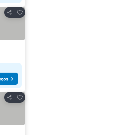
Adicionar aos favoritos
Partilhar
eços
Adicionar aos favoritos
Partilhar