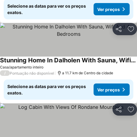
Selecione as datas para ver os preços
Ver preços
exatos.
Partilhar
Ad
Stunning Home In Dalholen With Sauna, Wifi And 4 Bedrooms
Ver preços
Casa/apartamento inteiro
/
a 11.7 km de Centro da cidade
Pontuação não disponível
Selecione as datas para ver os preços
Ver preços
exatos.
Partilhar
Ad