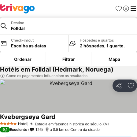
Favoritos
Iniciar
Me
Destino
Folldal
Check-in/out
Hóspedes e quartos
Escolha as datas
2 hóspedes, 1 quarto.
Ordenar
Filtrar
Mapa
Hotéis em Folldal (Hedmark, Noruega)
Como os pagamentos influenciam os resultados
Partilhar
Ad
Kvebergsøya Gard
Ver preços
Hotel
Estadia em fazenda histórica do século XVII
Ver preços
5 Estrelas
9,1
Excelente
126
a 8.5 km de Centro da cidade