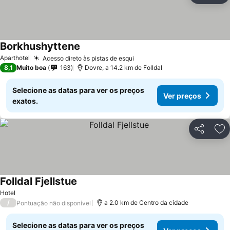
Borkhushyttene
Ver preços
Aparthotel
Acesso direto às pistas de esqui
Ver preços
8,1
Muito boa
163
Dovre, a 14.2 km de Folldal
Selecione as datas para ver os preços
Ver preços
exatos.
Partilhar
Ad
Folldal Fjellstue
Ver preços
Hotel
/
a 2.0 km de Centro da cidade
Pontuação não disponível
Selecione as datas para ver os preços