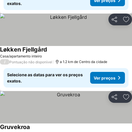
Ver preços
exatos.
Partilhar
Ad
Løkken Fjellgård
Ver preços
Casa/apartamento inteiro
/
a 1.2 km de Centro da cidade
Pontuação não disponível
Selecione as datas para ver os preços
Ver preços
exatos.
Partilhar
Ad
Gruvekroa
Ver preços