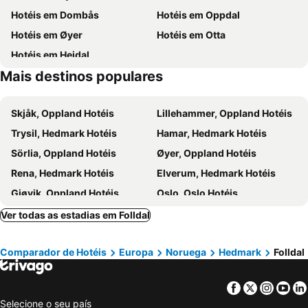
Hotéis em Dombås
Hotéis em Oppdal
Hotéis em Øyer
Hotéis em Otta
Hotéis em Heidal
Mais destinos populares
Skjåk, Oppland Hotéis
Lillehammer, Oppland Hotéis
Trysil, Hedmark Hotéis
Hamar, Hedmark Hotéis
Sörlia, Oppland Hotéis
Øyer, Oppland Hotéis
Rena, Hedmark Hotéis
Elverum, Hedmark Hotéis
Gjøvik, Oppland Hotéis
Oslo, Oslo Hotéis
Tromsø, Troms Hotéis
Bergen, Hordaland Hotéis
Ver todas as estadias em Folldal
Trondheim, Sor-Trondelag Hotéis
Gardermoen, Akershus Hotéis
Comparador de Hotéis
Europa
Noruega
Hedmark
Folldal
Bodø, Nordland Hotéis
Ullensaker, Akershus Hotéis
Flam, Sogn og Fjordane Hotéis
Stavanger, Rogaland Hotéis
Facebook
Twitter
Insta
Yo
Selecione o seu país