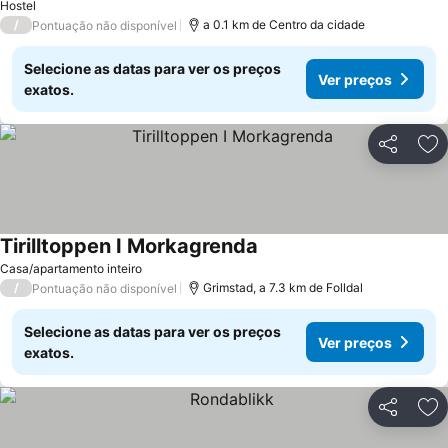
Hostel
/
a 0.1 km de Centro da cidade
Pontuação não disponível
Selecione as datas para ver os preços
Ver preços
exatos.
Partilhar
Ad
Tirilltoppen I Morkagrenda
Ver preços
Casa/apartamento inteiro
/
Grimstad, a 7.3 km de Folldal
Pontuação não disponível
Selecione as datas para ver os preços
Ver preços
exatos.
Partilhar
Ad