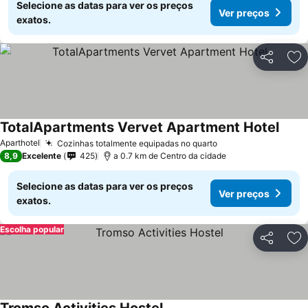
Selecione as datas para ver os preços
Ver preços
exatos.
Partilhar
Ad
TotalApartments Vervet Apartment Hotel
Aparthotel
Cozinhas totalmente equipadas no quarto
8,9
Excelente
425
a 0.7 km de Centro da cidade
Selecione as datas para ver os preços
Ver preços
exatos.
Escolha popular
Partilhar
Ad