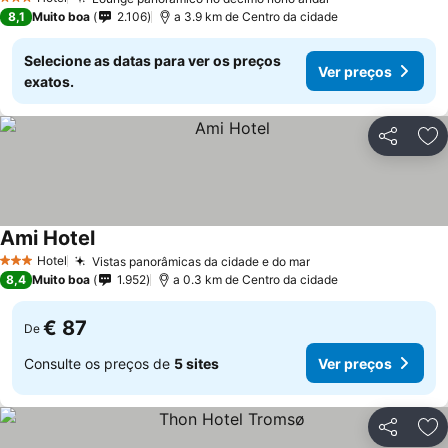
3 Estrelas
8,1
Muito boa
2.106
a 3.9 km de Centro da cidade
Selecione as datas para ver os preços
Ver preços
exatos.
Partilhar
Ad
Ami Hotel
Hotel
Vistas panorâmicas da cidade e do mar
3 Estrelas
8,4
Muito boa
1.952
a 0.3 km de Centro da cidade
€ 87
De
Consulte os preços de
5 sites
Ver preços
Partilhar
Ad