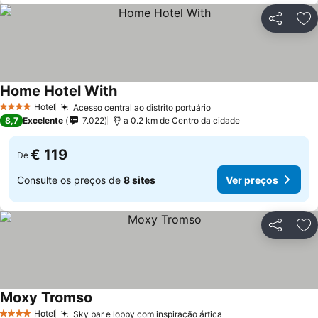
Partilhar
Ad
Home Hotel With
Hotel
Acesso central ao distrito portuário
4 Estrelas
8,7
Excelente
7.022
a 0.2 km de Centro da cidade
€ 119
De
Consulte os preços de
8 sites
Ver preços
Partilhar
Ad
Moxy Tromso
Hotel
Sky bar e lobby com inspiração ártica