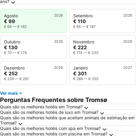
ano?
Agosto
2026
Setembro
2026
€ 99
€ 110
€ 64
—
€ 182
€ 65
—
€ 187
Outubro
2026
Novembro
2026
€ 130
€ 222
€ 70
—
€ 179
€ 174
—
€ 330
Dezembro
2026
Janeiro
2027
€ 252
€ 301
€ 236
—
€ 291
€ 289
—
€ 355
Ver mais
Perguntas Frequentes sobre Tromsø
Quais são os melhores hotéis em Tromsø?
Quais são os melhores hotéis de luxo em Tromsø?
Quais são os melhores hotéis que aceitam animais de estimação em
Tromsø?
Quais são os melhores hotéis com spa em Tromsø?
Quais são os melhores hotéis com piscina em Tromsø?