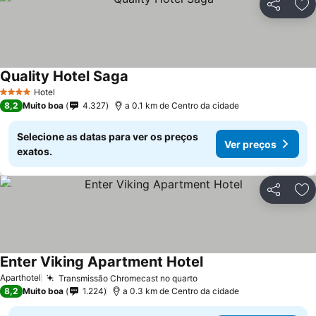
Partilhar
Ad
Quality Hotel Saga
Hotel
4 Estrelas
8,2
Muito boa
4.327
a 0.1 km de Centro da cidade
Selecione as datas para ver os preços
Ver preços
exatos.
Partilhar
Ad
Enter Viking Apartment Hotel
Aparthotel
Transmissão Chromecast no quarto
8,2
Muito boa
1.224
a 0.3 km de Centro da cidade