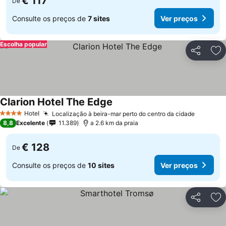
€ 117
De
Consulte os preços de
7 sites
Ver preços
Escolha popular
Partilhar
Ad
Clarion Hotel The Edge
Hotel
Localização à beira-mar perto do centro da cidade
4 Estrelas
8,8
Excelente
11.389
a 2.6 km da praia
€ 128
De
Consulte os preços de
10 sites
Ver preços
Partilhar
Ad