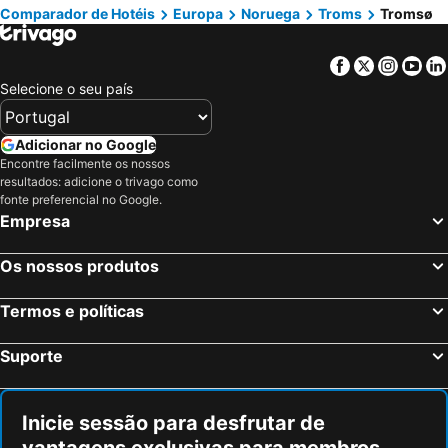
Comparador de Hotéis
Europa
Noruega
Troms
Tromsø
Gardermoen, Akershus Hotéis
Bodø, Nordland Hotéis
Ullensaker, Akershus Hotéis
Flam, Sogn og Fjordane Hotéis
Facebook
Twitter
Insta
Yo
Stavanger, Rogaland Hotéis
Selecione o seu país
Adicionar no Google
Encontre facilmente os nossos
resultados: adicione o trivago como
fonte preferencial no Google.
Empresa
Os nossos produtos
Termos e políticas
Suporte
Inicie sessão para desfrutar de
vantagens exclusivas para membros