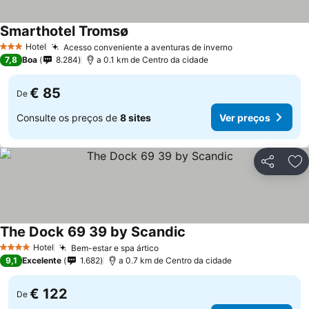
Smarthotel Tromsø
Hotel
Acesso conveniente a aventuras de inverno
3 Estrelas
7,8
Boa
8.284
a 0.1 km de Centro da cidade
€ 85
De
Consulte os preços de
8 sites
Ver preços
Partilhar
Ad
The Dock 69 39 by Scandic
Hotel
Bem-estar e spa ártico
4 Estrelas
9,1
Excelente
1.682
a 0.7 km de Centro da cidade
€ 122
De