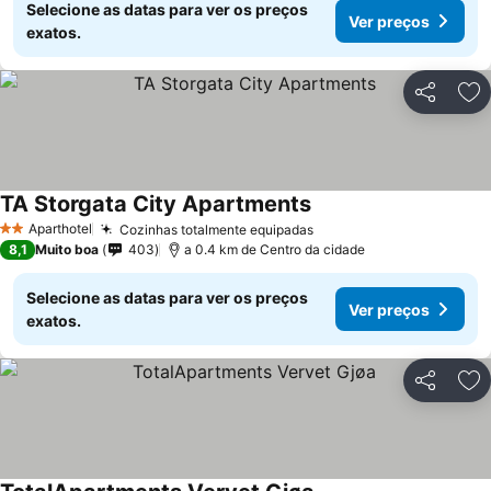
Selecione as datas para ver os preços
Ver preços
exatos.
Partilhar
Ad
TA Storgata City Apartments
Aparthotel
Cozinhas totalmente equipadas
2 Estrelas
8,1
Muito boa
403
a 0.4 km de Centro da cidade
Selecione as datas para ver os preços
Ver preços
exatos.
Partilhar
Ad