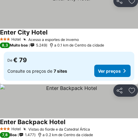
Partilhar
Ad
Enter City Hotel
Hotel
Acesso a esportes de inverno
3 Estrelas
8,3
Muito boa
5.249
a 0.1 km de Centro da cidade
€ 79
De
Consulte os preços de
7 sites
Ver preços
Partilhar
Ad
Enter Backpack Hotel
Hotel
Vistas do fiorde e da Catedral Ártica
3 Estrelas
7,8
Boa
1.477
a 0.2 km de Centro da cidade