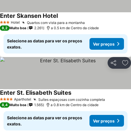
Enter Skansen Hotel
Hotel
Quartos com vista para a montanha
3 Estrelas
8,2
Muito boa
2.261
a 0.5 km de Centro da cidade
Selecione as datas para ver os preços
Ver preços
exatos.
Partilhar
Ad
Enter St. Elisabeth Suites
Aparthotel
Suítes espaçosas com cozinha completa
4 Estrelas
8,4
Muito boa
1.565
a 0.8 km de Centro da cidade
Selecione as datas para ver os preços
Ver preços
exatos.