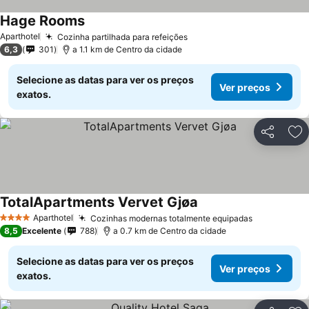
Hage Rooms
Aparthotel
Cozinha partilhada para refeições
6,3
301
a 1.1 km de Centro da cidade
Selecione as datas para ver os preços
Ver preços
exatos.
Partilhar
Ad
TotalApartments Vervet Gjøa
Aparthotel
Cozinhas modernas totalmente equipadas
4 Estrelas
8,5
Excelente
788
a 0.7 km de Centro da cidade
Selecione as datas para ver os preços
Ver preços
exatos.