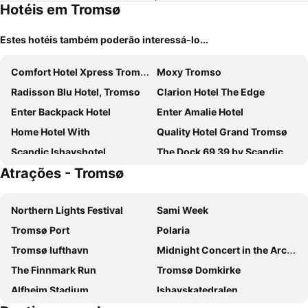
Hotéis em Tromsø
Estes hotéis também poderão interessá-lo...
Comfort Hotel Xpress Tromsø
Moxy Tromso
Radisson Blu Hotel, Tromso
Clarion Hotel The Edge
Enter Backpack Hotel
Enter Amalie Hotel
Home Hotel With
Quality Hotel Grand Tromsø
Scandic Ishavshotel
The Dock 69 39 by Scandic
Atrações - Tromsø
Smarthotel Tromsø
Quality Hotel Saga
Home Hotel Aurora
Enter Viking Hotel
Northern Lights Festival
Sami Week
Enter City Hotel
Ami Hotel
Tromsø Port
Polaria
Thon Hotel Tromsø
Enter Skansen Hotel
Tromsø lufthavn
Midnight Concert in the Arctic Cathedral - winter
Hotel Amalie
Thon Hotel Polar
The Finnmark Run
Tromsø Domkirke
Pingvinhotellet UNN Tromsø
Villa Havblikk Tromsø
Alfheim Stadium
Ishavskatedralen
Camp North Tour