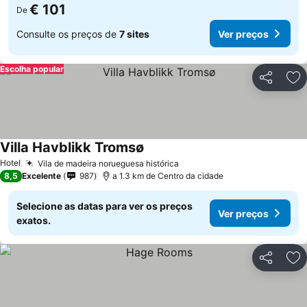
€ 101
De
Consulte os preços de
7 sites
Ver preços
Escolha popular
Partilhar
Ad
Villa Havblikk Tromsø
Hotel
Vila de madeira norueguesa histórica
8,5
Excelente
987
a 1.3 km de Centro da cidade
Selecione as datas para ver os preços
Ver preços
exatos.
Partilhar
Ad