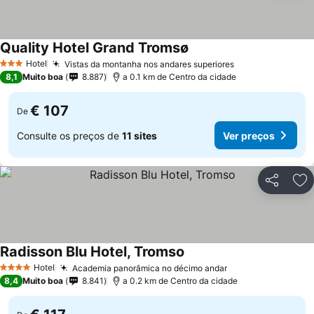
Quality Hotel Grand Tromsø
Hotel
Vistas da montanha nos andares superiores
3 Estrelas
8,1
Muito boa
8.887
a 0.1 km de Centro da cidade
€ 107
De
Consulte os preços de
11 sites
Ver preços
Partilhar
Ad
Radisson Blu Hotel, Tromso
Hotel
Academia panorâmica no décimo andar
4 Estrelas
8,4
Muito boa
8.841
a 0.2 km de Centro da cidade