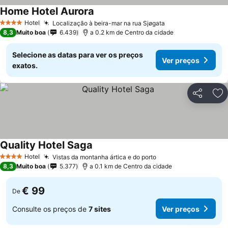
Home Hotel Aurora
Hotel
Localização à beira-mar na rua Sjøgata
4 Estrelas
8,3
Muito boa
6.439
a 0.2 km de Centro da cidade
Selecione as datas para ver os preços
Ver preços
exatos.
Partilhar
Ad
Quality Hotel Saga
Hotel
Vistas da montanha ártica e do porto
4 Estrelas
8,3
Muito boa
5.377
a 0.1 km de Centro da cidade
€ 99
De
Consulte os preços de
7 sites
Ver preços