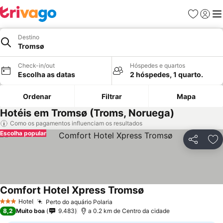
Favoritos
Iniciar
Me
Destino
Tromsø
Check-in/out
Hóspedes e quartos
Escolha as datas
2 hóspedes, 1 quarto.
Ordenar
Filtrar
Mapa
Hotéis em Tromsø (Troms, Noruega)
Como os pagamentos influenciam os resultados
Escolha popular
Partilhar
Ad
Comfort Hotel Xpress Tromsø
Hotel
Perto do aquário Polaria
3 Estrelas
8,2
Muito boa
9.483
a 0.2 km de Centro da cidade