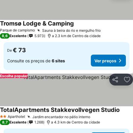
Tromsø Lodge & Camping
Parque de campismo
Sauna à beira do rio e mergulho frio
8,6
Excelente
5.973
a 2.3 km de Centro da cidade
€ 73
De
Consulte os preços de
6 sites
Ver preços
Escolha popular
Partilhar
Ad
TotalApartments Stakkevollvegen Studio
Aparthotel
Jardim encantador no pátio interno
2 Estrelas
8,7
Excelente
1.268
a 4.3 km de Centro da cidade