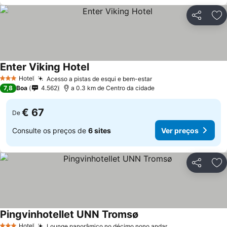
Partilhar
Ad
Enter Viking Hotel
Hotel
Acesso a pistas de esqui e bem-estar
3 Estrelas
7,8
Boa
4.562
a 0.3 km de Centro da cidade
€ 67
De
Consulte os preços de
6 sites
Ver preços
Partilhar
Ad
Pingvinhotellet UNN Tromsø
Hotel
Lounge panorâmico no décimo nono andar