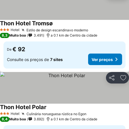
Thon Hotel Tromsø
Hotel
Estilo de design escandinavo moderno
3 Estrelas
8,3
Muito boa
3.491
a 0.1 km de Centro da cidade
€ 92
De
Consulte os preços de
7 sites
Ver preços
Partilhar
Ad
Thon Hotel Polar
Hotel
Culinária norueguesa rústica no Egon
3 Estrelas
8,4
Muito boa
3.692
a 0.1 km de Centro da cidade