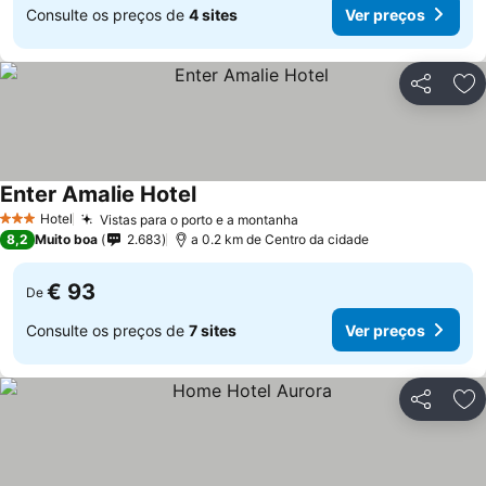
Consulte os preços de
4 sites
Ver preços
Partilhar
Ad
Enter Amalie Hotel
Hotel
Vistas para o porto e a montanha
3 Estrelas
8,2
Muito boa
2.683
a 0.2 km de Centro da cidade
€ 93
De
Consulte os preços de
7 sites
Ver preços
Partilhar
Ad