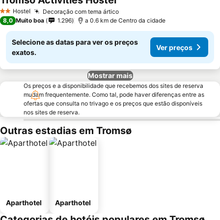
Tromso Activities Hostel
Hostel
Decoração com tema ártico
2 Estrelas
8,0
Muito boa
1.296
a 0.6 km de Centro da cidade
Selecione as datas para ver os preços
Ver preços
exatos.
Mostrar mais
Os preços e a disponibilidade que recebemos dos sites de reserva
mudam frequentemente. Como tal, pode haver diferenças entre as
ofertas que consulta no trivago e os preços que estão disponíveis
nos sites de reserva.
Outras estadias em Tromsø
Aparthotel
Aparthotel
Categorias de hotéis populares em Tromsø