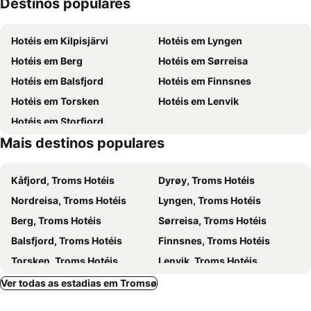
Destinos populares
Fjellheisen
Grønnåsen
Hotéis em Kilpisjärvi
Hotéis em Lyngen
Hotéis em Berg
Hotéis em Sørreisa
Hotéis em Balsfjord
Hotéis em Finnsnes
Hotéis em Torsken
Hotéis em Lenvik
Hotéis em Storfjord
Mais destinos populares
Kåfjord, Troms Hotéis
Dyrøy, Troms Hotéis
Nordreisa, Troms Hotéis
Lyngen, Troms Hotéis
Berg, Troms Hotéis
Sørreisa, Troms Hotéis
Balsfjord, Troms Hotéis
Finnsnes, Troms Hotéis
Torsken, Troms Hotéis
Lenvik, Troms Hotéis
Karlsøy, Troms Hotéis
Oslo, Oslo Hotéis
Ver todas as estadias em Tromsø
Bergen, Hordaland Hotéis
Trondheim, Sor-Trondelag Hotéis