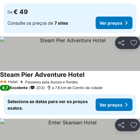
€ 49
De
Consulte os preços de
7 sites
Ver preços
Partilhar
Ad
Steam Pier Adventure Hotel
Hotel
Passeios pela Aurora e fiordes
2 Estrelas
8,7
Excelente
203
a 7.8 km de Centro da cidade
Selecione as datas para ver os preços
Ver preços
exatos.
Partilhar
Ad