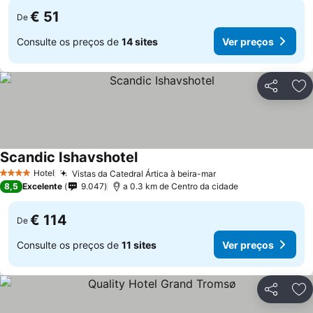
€ 51
De
Consulte os preços de
14 sites
Ver preços
Partilhar
Ad
Scandic Ishavshotel
Hotel
Vistas da Catedral Ártica à beira-mar
4 Estrelas
8,5
Excelente
9.047
a 0.3 km de Centro da cidade
€ 114
De
Consulte os preços de
11 sites
Ver preços
Partilhar
Ad