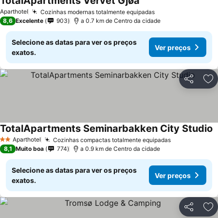
TotalApartments Vervet Gjøa
Aparthotel
Cozinhas modernas totalmente equipadas
8,6
Excelente
903
a 0.7 km de Centro da cidade
Selecione as datas para ver os preços
Ver preços
exatos.
Partilhar
Ad
TotalApartments Seminarbakken City Studio
Aparthotel
Cozinhas compactas totalmente equipadas
2 Estrelas
8,1
Muito boa
774
a 0.9 km de Centro da cidade
Selecione as datas para ver os preços
Ver preços
exatos.
Partilhar
Ad