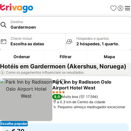
Favoritos
Iniciar
Me
Destino
Gardermoen
Check-in/out
Hóspedes e quartos
Escolha as datas
2 hóspedes, 1 quarto.
Ordenar
Filtrar
Mapa
Hotéis em Gardermoen (Akershus, Noruega)
Como os pagamentos influenciam os resultados
Park Inn by Radisson Oslo
Partilhar
Adicionar aos favoritos
Airport Hotel West
4 Estrelas
8,0
Muito boa
17.594
a 0.3 km de Centro da cidade
Pequeno-almoço madrugador excecional
Escolha popular