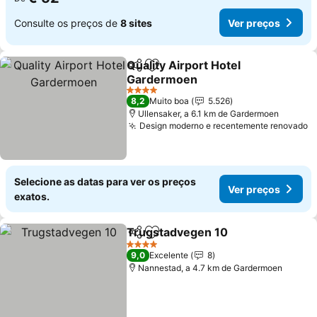
Consulte os preços de
8 sites
Ver preços
Quality Airport Hotel
Partilhar
Adicionar aos favoritos
Gardermoen
4 Estrelas
8,2
Muito boa
5.526
Ullensaker, a 6.1 km de Gardermoen
Design moderno e recentemente renovado
Selecione as datas para ver os preços
Ver preços
exatos.
Trugstadvegen 10
Partilhar
Adicionar aos favoritos
4 Estrelas
9,0
Excelente
8
Nannestad, a 4.7 km de Gardermoen