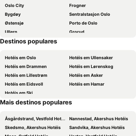
Oslo City
Frogner
Bygdøy
Sentralstasjon Oslo
Østensjø
Porto de Oslo
Ullern
Grorud
Destinos populares
Oslo Spektrum
Oslofjorden
Gardermoen
Grünerløkka
Hotéis em Oslo
Hotéis em Ullensaker
Oslo Congress Centre
Aker Brygge
Hotéis em Drammen
Hotéis em Lørenskog
Stovner
Sentrumsløpet Road Race
Hotéis em Lillestrøm
Hotéis em Asker
Oslo University Hospital
Rua Karl Johans
Hotéis em Eidsvoll
Hotéis em Hamar
Jessheim Storsenter
Lillestrøm Torv
Hotéis em Ski
Stovner Senter
Strømmen Storsenter
Mais destinos populares
Norsk Teknisk Museum
Oslo Experience
Vestre Aker
Europe from war to peace
Åsgårdstrand, Vestfold Hotéis
Nannestad, Akershus Hotéis
Bislett Games
Triaden Lørenskog Storsenter
Skedsmo, Akershus Hotéis
Sandvika, Akershus Hotéis
Akershus slott
Torggata