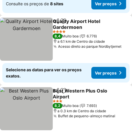
Consulte os preços de
8 sites
Ver preços
Quality Airport Hotel
Partilhar
Adicionar aos favoritos
Gardermoen
4 Estrelas
8,4
Muito boa
6.776
a 6.1 km de Centro da cidade
Acesso direto ao parque Nordbytjernet
Selecione as datas para ver os preços
Ver preços
exatos.
Best Western Plus Oslo
Partilhar
Adicionar aos favoritos
Airport
3 Estrelas
8,2
Muito boa
7.693
a 0.3 km de Centro da cidade
Buffet de pequeno-almoço matinal