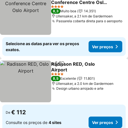
Conference Centre Oslo
Airport
4 Estrelas
8,3
Muito boa
14.351
Ullensaker, a 2.1 km de Gardermoen
Passarela coberta direta para o aeroporto
Selecione as datas para ver os preços
Ver preços
exatos.
Radisson RED, Oslo
Partilhar
Adicionar aos favoritos
Airport
4 Estrelas
8,5
Excelente
11.801
Ullensaker, a 2.0 km de Gardermoen
Design urbano arrojado e arte
€ 112
De
Consulte os preços de
4 sites
Ver preços