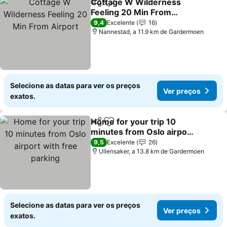
Cottage W Wilderness
Partilhar
Adicionar aos favoritos
Feeling 20 Min From
Airport
9,4
Excelente
16
Nannestad, a 11.9 km de Gardermoen
Selecione as datas para ver os preços
Ver preços
exatos.
Home for your trip 10
Partilhar
Adicionar aos favoritos
minutes from Oslo airport
with free parking
9,5
Excelente
26
Ullensaker, a 13.8 km de Gardermoen
Selecione as datas para ver os preços
Ver preços
exatos.