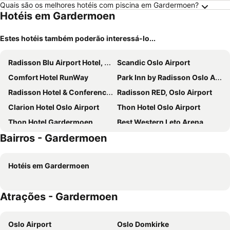
Quais são os melhores hotéis com piscina em Gardermoen?
Hotéis em Gardermoen
Estes hotéis também poderão interessá-lo...
Radisson Blu Airport Hotel, Oslo Gardermoen
Scandic Oslo Airport
Comfort Hotel RunWay
Park Inn by Radisson Oslo Airport Hotel West
Radisson Hotel & Conference Centre Oslo Airport
Radisson RED, Oslo Airport
Clarion Hotel Oslo Airport
Thon Hotel Oslo Airport
Thon Hotel Gardermoen
Best Western Leto Arena
Bairros - Gardermoen
Quality Airport Hotel Gardermoen
Best Western Plus Oslo Airport
Gardermoen Hotel Bed & Breakfast
Best Western Plus Oslo Airport
Hotéis em Gardermoen
Scandic Gardermoen
Quality Airport Hotel Gardermoen
Atrações - Gardermoen
Oslo Airport
Oslo Domkirke