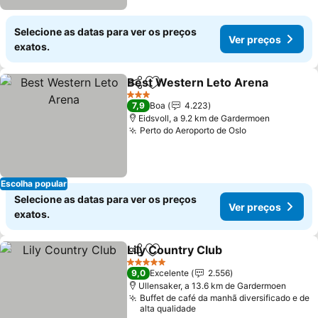
Selecione as datas para ver os preços
Ver preços
exatos.
Best Western Leto Arena
Partilhar
Adicionar aos favoritos
3 Estrelas
7,9
Boa
4.223
Eidsvoll, a 9.2 km de Gardermoen
Perto do Aeroporto de Oslo
Escolha popular
Selecione as datas para ver os preços
Ver preços
exatos.
Lily Country Club
Partilhar
Adicionar aos favoritos
5 Estrelas
9,0
Excelente
2.556
Ullensaker, a 13.6 km de Gardermoen
Buffet de café da manhã diversificado e de
alta qualidade