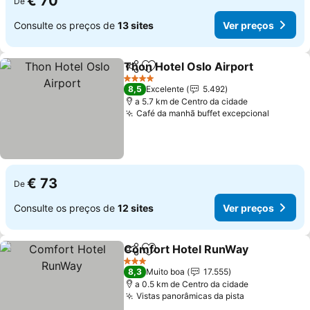
€ 70
De
Consulte os preços de
13 sites
Ver preços
Thon Hotel Oslo Airport
Partilhar
Adicionar aos favoritos
4 Estrelas
8,5
Excelente
5.492
a 5.7 km de Centro da cidade
Café da manhã buffet excepcional
€ 73
De
Consulte os preços de
12 sites
Ver preços
Comfort Hotel RunWay
Partilhar
Adicionar aos favoritos
3 Estrelas
8,3
Muito boa
17.555
a 0.5 km de Centro da cidade
Vistas panorâmicas da pista