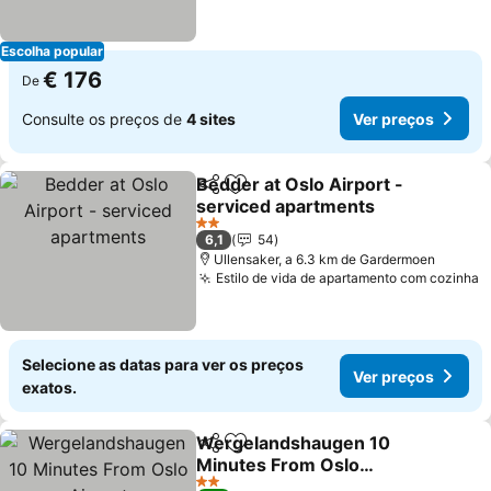
Escolha popular
€ 176
De
Consulte os preços de
4 sites
Ver preços
Bedder at Oslo Airport -
Partilhar
Adicionar aos favoritos
serviced apartments
2 Estrelas
6,1
54
Ullensaker, a 6.3 km de Gardermoen
Estilo de vida de apartamento com cozinha
Selecione as datas para ver os preços
Ver preços
exatos.
Wergelandshaugen 10
Partilhar
Adicionar aos favoritos
Minutes From Oslo
Airport
2 Estrelas