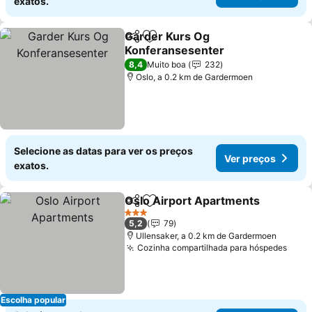
exatos.
Garder Kurs Og
Partilhar
Adicionar aos favoritos
Konferansesenter
8,4
Muito boa
232
Oslo, a 0.2 km de Gardermoen
Selecione as datas para ver os preços
Ver preços
exatos.
Oslo Airport Apartments
Partilhar
Adicionar aos favoritos
3 Estrelas
5,2
79
Ullensaker, a 0.2 km de Gardermoen
Cozinha compartilhada para hóspedes
Escolha popular