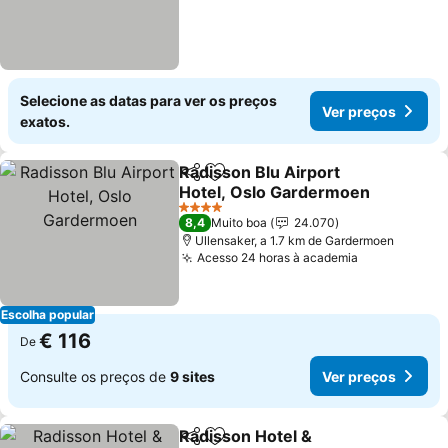
Selecione as datas para ver os preços
Ver preços
exatos.
Radisson Blu Airport
Partilhar
Adicionar aos favoritos
Hotel, Oslo Gardermoen
4 Estrelas
8,4
Muito boa
24.070
Ullensaker, a 1.7 km de Gardermoen
Acesso 24 horas à academia
Escolha popular
€ 116
De
Consulte os preços de
9 sites
Ver preços
Radisson Hotel &
Partilhar
Adicionar aos favoritos