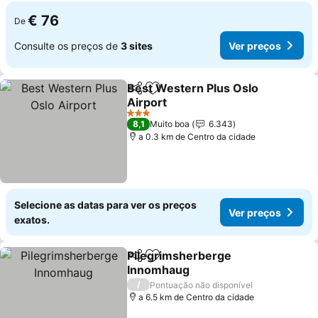
€ 76
De
Consulte os preços de
3 sites
Ver preços
Best Western Plus Oslo
Partilhar
Adicionar aos favoritos
Airport
3 Estrelas
8,1
Muito boa
6.343
a 0.3 km de Centro da cidade
Selecione as datas para ver os preços
Ver preços
exatos.
Pilegrimsherberge
Partilhar
Adicionar aos favoritos
Innomhaug
/
Pontuação não disponível
a 6.5 km de Centro da cidade