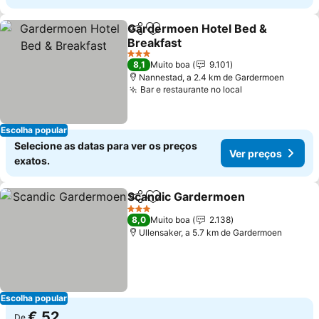
Gardermoen Hotel Bed &
Partilhar
Adicionar aos favoritos
Breakfast
3 Estrelas
8,1
Muito boa
9.101
Nannestad, a 2.4 km de Gardermoen
Bar e restaurante no local
Escolha popular
Selecione as datas para ver os preços
Ver preços
exatos.
Scandic Gardermoen
Partilhar
Adicionar aos favoritos
3 Estrelas
8,0
Muito boa
2.138
Ullensaker, a 5.7 km de Gardermoen
Escolha popular
€ 52
De