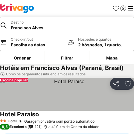
Favoritos
Iniciar
Me
Destino
Francisco Alves
Check-in/out
Hóspedes e quartos
Escolha as datas
2 hóspedes, 1 quarto.
Ordenar
Filtrar
Mapa
Hotéis em Francisco Alves (Paraná, Brasil)
Como os pagamentos influenciam os resultados
Escolha popular
Partilhar
Ad
Hotel Paraíso
Hotel
Garagem privativa com portão automático
2 Estrelas
8,5
Excelente
121
a 41.0 km de Centro da cidade