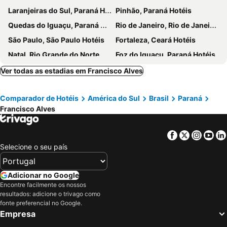
Laranjeiras do Sul, Paraná Hotéis
Pinhão, Paraná Hotéis
Quedas do Iguaçu, Paraná Hotéis
Rio de Janeiro, Rio de Janeiro Hotéis
São Paulo, São Paulo Hotéis
Fortaleza, Ceará Hotéis
Natal, Rio Grande do Norte Hotéis
Foz do Iguaçu, Paraná Hotéis
Porto de Galinhas, Pernambuco Hotéis
Salvador, Bahia Hotéis
Ver todas as estadias em Francisco Alves
Maceió, Alagoas Hotéis
Porto Seguro, Bahia Hotéis
Comparador de Hotéis
América do Sul
Brasil
Paraná
Francisco Alves
Facebook
Twitter
Insta
Yo
Selecione o seu país
Adicionar no Google
Encontre facilmente os nossos
resultados: adicione o trivago como
fonte preferencial no Google.
Empresa