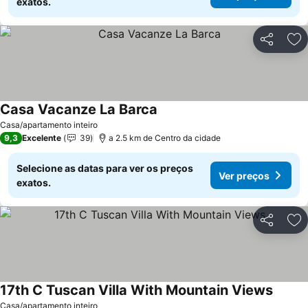
exatos.
Partilhar
Ad
Casa Vacanze La Barca
Casa/apartamento inteiro
9,3
Excelente
39
a 2.5 km de Centro da cidade
Selecione as datas para ver os preços
Ver preços
exatos.
Partilhar
Ad
17th C Tuscan Villa With Mountain Views
Casa/apartamento inteiro