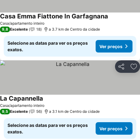
Casa Emma Fiattone In Garfagnana
Casa/apartamento inteiro
9,8
Excelente
18
a 3.7 km de Centro da cidade
Selecione as datas para ver os preços
Ver preços
exatos.
Partilhar
Ad
La Capannella
Casa/apartamento inteiro
9,5
Excelente
56
a 3.1 km de Centro da cidade
Selecione as datas para ver os preços
Ver preços
exatos.