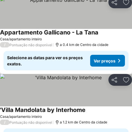
Partilhar
Ad
Appartamento Gallicano - La Tana
Casa/apartamento inteiro
/
a 0.4 km de Centro da cidade
Pontuação não disponível
Selecione as datas para ver os preços
Ver preços
exatos.
Partilhar
Ad
'Villa Mandolata by Interhome
Casa/apartamento inteiro
/
a 1.2 km de Centro da cidade
Pontuação não disponível