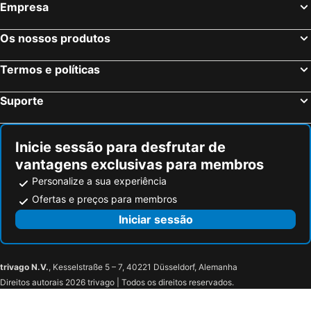
Milão, Lombardia Hotéis
Veneza, Veneto Hotéis
Empresa
Nápoles, Campanha Hotéis
Bolonha, Emília-Romanha Hotéis
Os nossos produtos
Palermo, Sicília Hotéis
Verona, Veneto Hotéis
Cagliari, Sardenha Hotéis
Termos e políticas
Suporte
Inicie sessão para desfrutar de
vantagens exclusivas para membros
Personalize a sua experiência
Ofertas e preços para membros
Iniciar sessão
trivago N.V.
, Kesselstraße 5 – 7, 40221 Düsseldorf, Alemanha
Direitos autorais 2026 trivago | Todos os direitos reservados.