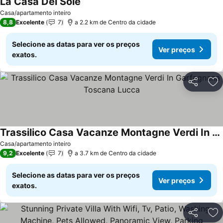
La Casa Del Sole
Casa/apartamento inteiro
8,8
Excelente
7
a 2.2 km de Centro da cidade
Selecione as datas para ver os preços
Ver preços
exatos.
Partilhar
Ad
Trassilico Casa Vacanze Montagne Verdi In Garfagnana Toscana Lucca
Casa/apartamento inteiro
9,2
Excelente
7
a 3.7 km de Centro da cidade
Selecione as datas para ver os preços
Ver preços
exatos.
Partilhar
Ad