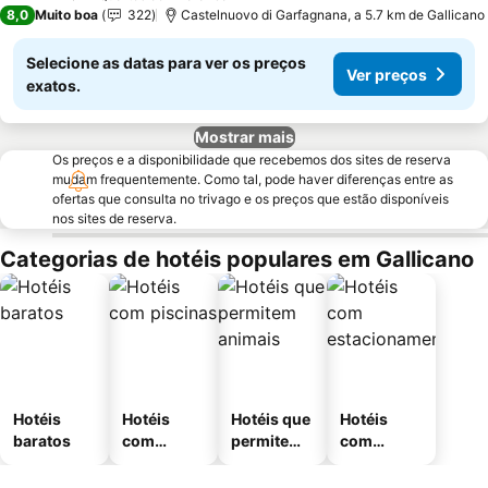
3 Estrelas
8,0
Muito boa
322
Castelnuovo di Garfagnana, a 5.7 km de Gallicano
Selecione as datas para ver os preços
Ver preços
exatos.
Mostrar mais
Os preços e a disponibilidade que recebemos dos sites de reserva
mudam frequentemente. Como tal, pode haver diferenças entre as
ofertas que consulta no trivago e os preços que estão disponíveis
nos sites de reserva.
Categorias de hotéis populares em Gallicano
Hotéis
Hotéis
Hotéis que
Hotéis
baratos
com
permitem
com
piscinas
animais
estaciona
mento