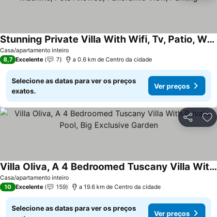
Stunning Private Villa With Wifi, Tv, Patio, Washing Machine, Pets Allowed, Panoramic View, Parking
Casa/apartamento inteiro
8,7
Excelente
7
a 0.6 km de Centro da cidade
Selecione as datas para ver os preços
Ver preços
exatos.
Partilhar
Ad
Villa Oliva, A 4 Bedroomed Tuscany Villa With Private Pool, Big Exclusive Garden
Casa/apartamento inteiro
10
Excelente
159
a 19.6 km de Centro da cidade
Selecione as datas para ver os preços
Ver preços