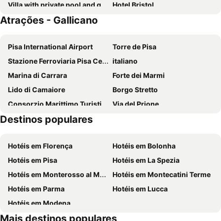
Villa with private pool and garden at 500 meters from village. Panoramic views
Hotel Bristol
Atrações - Gallicano
Pisa International Airport
Torre de Pisa
Stazione Ferroviaria Pisa Centrale
italiano
Marina di Carrara
Forte dei Marmi
Lido di Camaiore
Borgo Stretto
Consorzio Marittimo Turistico - 5 terre - Golfo dei Poeti
Via del Prione
Destinos populares
Fiera di Sant'Ermete
Balbano
Viareggio Railway Station
Regina Margherita
Hotéis em Florença
Hotéis em Bolonha
Marina di Massa
Chiesa di San Michele in Borgo
Hotéis em Pisa
Hotéis em La Spezia
San Terenzo
Spiaggia di PortoVenere
Hotéis em Monterosso al Mare
Hotéis em Montecatini Terme
Ponte del Diavolo o della Maddalena
Roma
Hotéis em Parma
Hotéis em Lucca
Castelvecchio Pascoli
Fornaci di Barga
Hotéis em Modena
Castelnuovo Garfagnana
Fornovolasco
Mais destinos populares
Grotta del Vento
Halloween Celebration