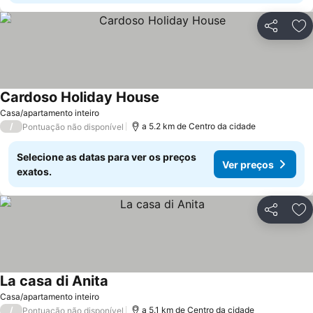
Partilhar
Ad
Cardoso Holiday House
Casa/apartamento inteiro
/
a 5.2 km de Centro da cidade
Pontuação não disponível
Selecione as datas para ver os preços
Ver preços
exatos.
Partilhar
Ad
La casa di Anita
Casa/apartamento inteiro
/
a 5.1 km de Centro da cidade
Pontuação não disponível