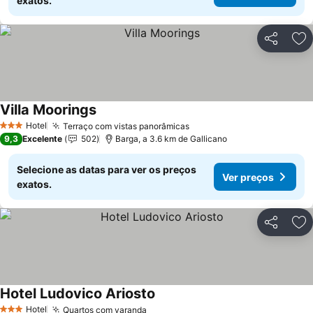
exatos.
Partilhar
Ad
Villa Moorings
Hotel
Terraço com vistas panorâmicas
3 Estrelas
9,3
Excelente
502
Barga, a 3.6 km de Gallicano
Selecione as datas para ver os preços
Ver preços
exatos.
Partilhar
Ad
Hotel Ludovico Ariosto
Hotel
Quartos com varanda