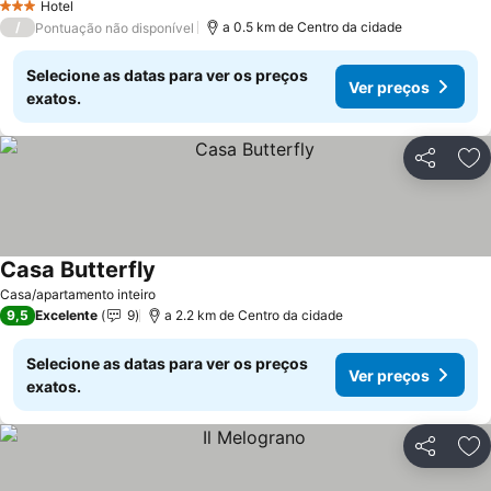
Hotel
3 Estrelas
/
a 0.5 km de Centro da cidade
Pontuação não disponível
Selecione as datas para ver os preços
Ver preços
exatos.
Partilhar
Ad
Casa Butterfly
Casa/apartamento inteiro
9,5
Excelente
9
a 2.2 km de Centro da cidade
Selecione as datas para ver os preços
Ver preços
exatos.
Partilhar
Ad