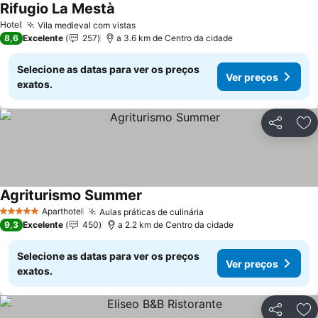
Rifugio La Mestà
Hotel
Vila medieval com vistas
8,6
Excelente
257
a 3.6 km de Centro da cidade
Selecione as datas para ver os preços
Ver preços
exatos.
Partilhar
Ad
Agriturismo Summer
Aparthotel
Aulas práticas de culinária
5 Estrelas
9,3
Excelente
450
a 2.2 km de Centro da cidade
Selecione as datas para ver os preços
Ver preços
exatos.
Partilhar
Ad