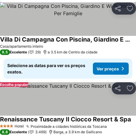
Partilhar
Ad
Villa Di Campagna Con Piscina, Giardino E Wi-fi Ottima Per Famiglie
Casa/apartamento inteiro
9,5
Excelente
29
a 3.5 km de Centro da cidade
Selecione as datas para ver os preços
Ver preços
exatos.
Escolha popular
Partilhar
Ad
Renaissance Tuscany Il Ciocco Resort & Spa
Hotel
Proximidade a cidades históricas da Toscana
4 Estrelas
8,8
Excelente
3.469
Barga, a 3.9 km de Gallicano