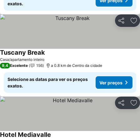
Ver preços
exatos.
Partilhar
Ad
Tuscany Break
Casa/apartamento inteiro
9,4
Excelente
156
a 0.8 km de Centro da cidade
Selecione as datas para ver os preços
Ver preços
exatos.
Partilhar
Ad
Hotel Mediavalle