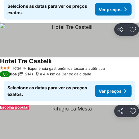
Selecione as datas para ver os preços
Ver preços
exatos.
Partilhar
Ad
Hotel Tre Castelli
Hotel
Experiência gastronômica toscana autêntica
3 Estrelas
7,5
Boa
214
a 4.4 km de Centro da cidade
Selecione as datas para ver os preços
Ver preços
exatos.
Escolha popular
Partilhar
Ad