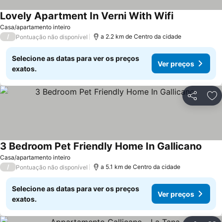
Lovely Apartment In Verni With Wifi
Casa/apartamento inteiro
/
a 2.2 km de Centro da cidade
Pontuação não disponível
Selecione as datas para ver os preços
Ver preços
exatos.
Partilhar
Ad
3 Bedroom Pet Friendly Home In Gallicano
Casa/apartamento inteiro
/
a 5.1 km de Centro da cidade
Pontuação não disponível
Selecione as datas para ver os preços
Ver preços
exatos.