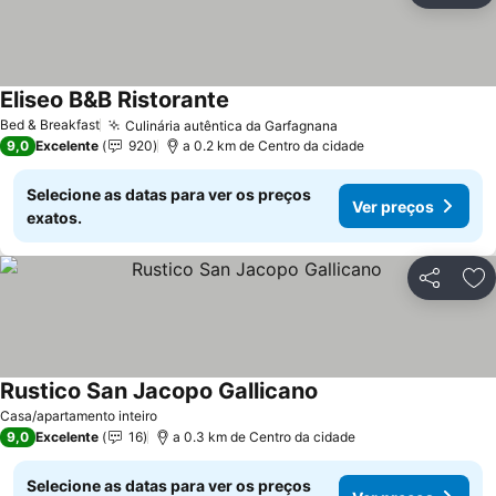
Eliseo B&B Ristorante
Bed & Breakfast
Culinária autêntica da Garfagnana
9,0
Excelente
920
a 0.2 km de Centro da cidade
Selecione as datas para ver os preços
Ver preços
exatos.
Partilhar
Ad
Rustico San Jacopo Gallicano
Casa/apartamento inteiro
9,0
Excelente
16
a 0.3 km de Centro da cidade
Selecione as datas para ver os preços