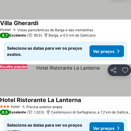
Villa Gherardi
Hostel
Vistas panorâmicas de Barga e das montanhas
8,7
Excelente
803
Barga, a 4.0 km de Gallicano
Selecione as datas para ver os preços
Ver preços
exatos.
Escolha popular
Partilhar
Ad
Hotel Ristorante La Lanterna
Hotel
Piscina exterior ampla
3 Estrelas
8,5
Excelente
1.203
Castelnuovo di Garfagnana, a 7.2 km de Gallicano
Selecione as datas para ver os preços
Ver preços