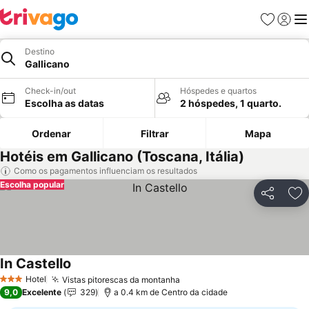
Favoritos
Iniciar
Me
Destino
Gallicano
Check-in/out
Hóspedes e quartos
Escolha as datas
2 hóspedes, 1 quarto.
Ordenar
Filtrar
Mapa
Hotéis em Gallicano (Toscana, Itália)
Como os pagamentos influenciam os resultados
Escolha popular
Partilhar
Ad
In Castello
Hotel
Vistas pitorescas da montanha
3 Estrelas
9,0
Excelente
329
a 0.4 km de Centro da cidade