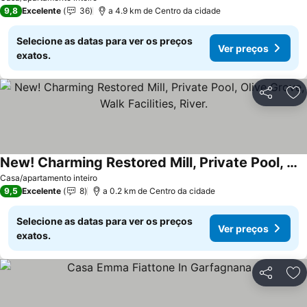
9,8
Excelente
36
a 4.9 km de Centro da cidade
Selecione as datas para ver os preços
Ver preços
exatos.
Partilhar
Ad
New! Charming Restored Mill, Private Pool, Olive Grove, Walk Facilities, River.
Casa/apartamento inteiro
9,5
Excelente
8
a 0.2 km de Centro da cidade
Selecione as datas para ver os preços
Ver preços
exatos.
Partilhar
Ad