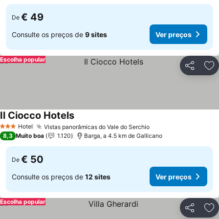
€ 49
De
Consulte os preços de
9 sites
Ver preços
Escolha popular
Partilhar
Ad
Il Ciocco Hotels
Hotel
Vistas panorâmicas do Vale do Serchio
3 Estrelas
8,3
Muito boa
1.120
Barga, a 4.5 km de Gallicano
€ 50
De
Consulte os preços de
12 sites
Ver preços
Escolha popular
Partilhar
Ad