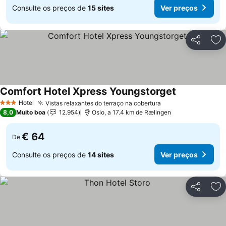
Consulte os preços de
15 sites
Ver preços
Partilhar
Ad
Comfort Hotel Xpress Youngstorget
Hotel
Vistas relaxantes do terraço na cobertura
3 Estrelas
8,0
Muito boa
12.954
Oslo, a 17.4 km de Rælingen
€ 64
De
Consulte os preços de
14 sites
Ver preços
Partilhar
Ad