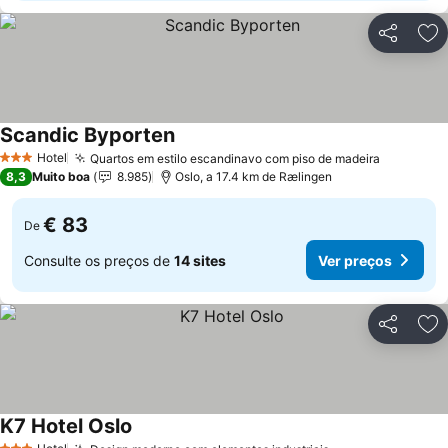
Partilhar
Ad
Scandic Byporten
Hotel
Quartos em estilo escandinavo com piso de madeira
3 Estrelas
8,3
Muito boa
8.985
Oslo, a 17.4 km de Rælingen
€ 83
De
Consulte os preços de
14 sites
Ver preços
Partilhar
Ad
K7 Hotel Oslo