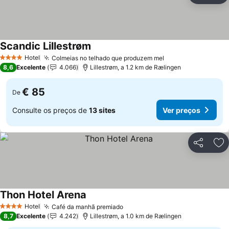
Scandic Lillestrøm
Hotel
Colmeias no telhado que produzem mel
4 Estrelas
8,6
Excelente
4.066
Lillestrøm, a 1.2 km de Rælingen
€ 85
De
Consulte os preços de
13 sites
Ver preços
Partilhar
Ad
Thon Hotel Arena
Hotel
Café da manhã premiado
4 Estrelas
8,7
Excelente
4.242
Lillestrøm, a 1.0 km de Rælingen