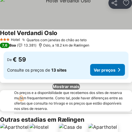
Partilhar
Ad
Hotel Verdandi Oslo
Hotel
Quartos com janelas do chão ao teto
3 Estrelas
7,6
Boa
13.381
Oslo, a 18.2 km de Rælingen
€ 59
De
Consulte os preços de
13 sites
Ver preços
Mostrar mais
Os preços e a disponibilidade que recebemos dos sites de reserva
mudam frequentemente. Como tal, pode haver diferenças entre as
ofertas que consulta no trivago e os preços que estão disponíveis
nos sites de reserva.
Outras estadias em Rælingen