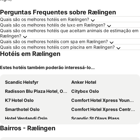
Perguntas Frequentes sobre Rælingen
Quais são os melhores hotéis em Rælingen?
Quais são os melhores hotéis de luxo em Rælingen?
Quais são os melhores hotéis que aceitam animais de estimação em
Rælingen?
Quais são os melhores hotéis com spa em Rælingen?
Quais são os melhores hotéis com piscina em Rælingen?
Hotéis em Rælingen
Estes hotéis também poderão interessá-lo...
Scandic Helsfyr
Anker Hotel
Radisson Blu Plaza Hotel, Oslo
Citybox Oslo
K7 Hotel Oslo
Comfort Hotel Xpress Youngstorget
Smarthotel Oslo
Comfort Hotel Xpress Central Station
Hotel Verdandi Oslo
Scandic St Olavs Plass
Bairros - Rælingen
Scandic Vulkan
Comfort Hotel Børsparken
Clarion Hotel The Hub
Scandic Byporten