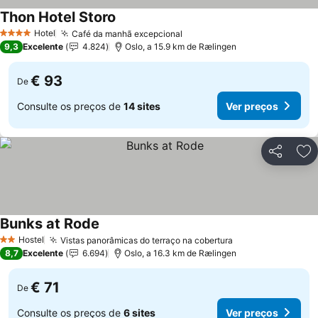
Thon Hotel Storo
Hotel
Café da manhã excepcional
4 Estrelas
9,3
Excelente
4.824
Oslo, a 15.9 km de Rælingen
€ 93
De
Consulte os preços de
14 sites
Ver preços
Partilhar
Ad
Bunks at Rode
Hostel
Vistas panorâmicas do terraço na cobertura
2 Estrelas
8,7
Excelente
6.694
Oslo, a 16.3 km de Rælingen
€ 71
De
Consulte os preços de
6 sites
Ver preços