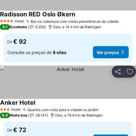
Radisson RED Oslo Økern
Hotel
Bar na cobertura com vistas panorâmicas da cidade
4 Estrelas
9,1
Excelente
9.292
Oslo, a 14.4 km de Rælingen
€ 92
De
Consulte os preços de
8 sites
Ver preços
Partilhar
Ad
Anker Hotel
Hotel
Quartos com vista para a cidade ou jardim
3 Estrelas
8,0
Muito boa
28.147
Oslo, a 16.9 km de Rælingen
€ 72
De