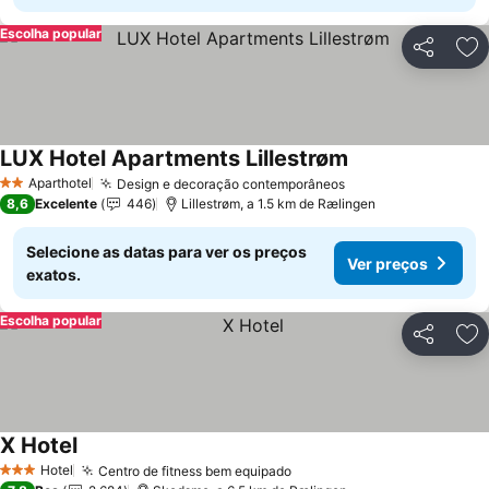
Escolha popular
Partilhar
Ad
LUX Hotel Apartments Lillestrøm
Aparthotel
Design e decoração contemporâneos
2 Estrelas
8,6
Excelente
446
Lillestrøm, a 1.5 km de Rælingen
Selecione as datas para ver os preços
Ver preços
exatos.
Escolha popular
Partilhar
Ad
X Hotel
Hotel
Centro de fitness bem equipado
3 Estrelas