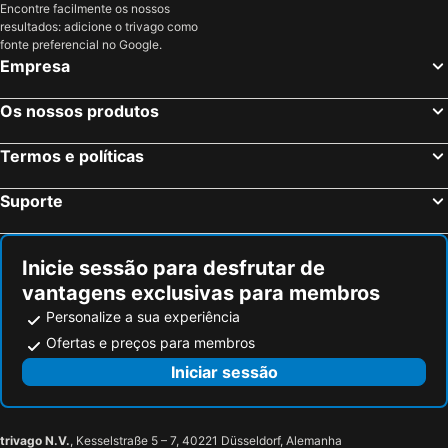
Encontre facilmente os nossos
Asker, Akershus Hotéis
Eidsvoll, Akershus Hotéis
resultados: adicione o trivago como
Hamar, Hedmark Hotéis
Tromsø, Troms Hotéis
fonte preferencial no Google.
Empresa
Bergen, Hordaland Hotéis
Trondheim, Sor-Trondelag Hotéis
Bodø, Nordland Hotéis
Flam, Sogn og Fjordane Hotéis
Os nossos produtos
Stavanger, Rogaland Hotéis
Termos e políticas
Suporte
Inicie sessão para desfrutar de
vantagens exclusivas para membros
Personalize a sua experiência
Ofertas e preços para membros
Iniciar sessão
trivago N.V.
, Kesselstraße 5 – 7, 40221 Düsseldorf, Alemanha