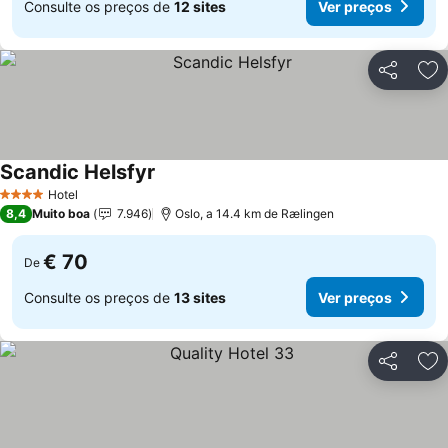
Consulte os preços de
12 sites
Ver preços
Partilhar
Ad
Scandic Helsfyr
Hotel
4 Estrelas
8,4
Muito boa
7.946
Oslo, a 14.4 km de Rælingen
€ 70
De
Consulte os preços de
13 sites
Ver preços
Partilhar
Ad