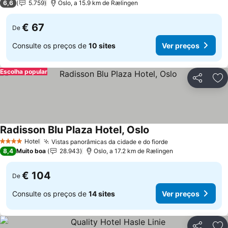
6,6
5.759
Oslo, a 15.9 km de Rælingen
€ 67
De
Consulte os preços de
10 sites
Ver preços
Escolha popular
Partilhar
Ad
Radisson Blu Plaza Hotel, Oslo
Hotel
Vistas panorâmicas da cidade e do fiorde
4 Estrelas
8,4
Muito boa
28.943
Oslo, a 17.2 km de Rælingen
€ 104
De
Consulte os preços de
14 sites
Ver preços