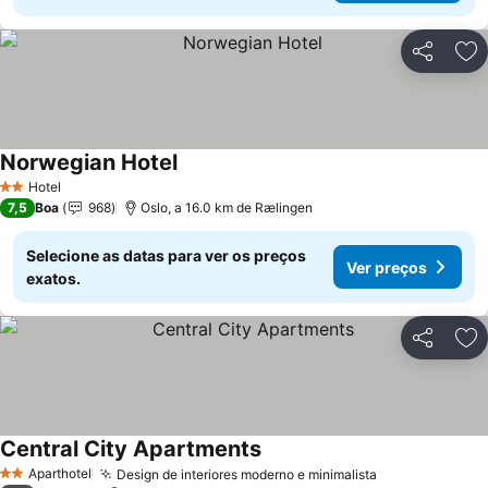
Partilhar
Ad
Norwegian Hotel
Hotel
2 Estrelas
7,5
Boa
968
Oslo, a 16.0 km de Rælingen
Selecione as datas para ver os preços
Ver preços
exatos.
Partilhar
Ad
Central City Apartments
Aparthotel
Design de interiores moderno e minimalista
2 Estrelas