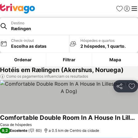
Favoritos
Iniciar
Me
Destino
Rælingen
Check-in/out
Hóspedes e quartos
Escolha as datas
2 hóspedes, 1 quarto.
Ordenar
Filtrar
Mapa
Hotéis em Rælingen (Akershus, Noruega)
Como os pagamentos influenciam os resultados
Partilhar
Ad
Comfortable Double Room In A House In Lillestrom (with A Dog)
Casa de hóspedes
9,2
Excelente
60
a 0.5 km de Centro da cidade