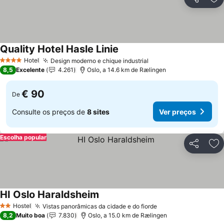
Partilhar
Ad
Quality Hotel Hasle Linie
Hotel
Design moderno e chique industrial
4 Estrelas
8,5
Excelente
4.261
Oslo, a 14.6 km de Rælingen
€ 90
De
Consulte os preços de
8 sites
Ver preços
Escolha popular
Partilhar
Ad
HI Oslo Haraldsheim
Hostel
Vistas panorâmicas da cidade e do fiorde
2 Estrelas
8,2
Muito boa
7.830
Oslo, a 15.0 km de Rælingen