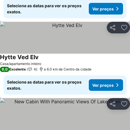
Selecione as datas para ver os preços
Ver preços
exatos.
Partilhar
Ad
Hytte Ved Elv
Casa/apartamento inteiro
9,0
Excelente
4
a 6.0 km de Centro da cidade
Selecione as datas para ver os preços
Ver preços
exatos.
Partilhar
Ad