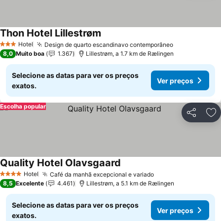
Thon Hotel Lillestrøm
Hotel
Design de quarto escandinavo contemporâneo
3 Estrelas
8,0
Muito boa
1.367
Lillestrøm, a 1.7 km de Rælingen
Selecione as datas para ver os preços
Ver preços
exatos.
Escolha popular
Partilhar
Ad
Quality Hotel Olavsgaard
Hotel
Café da manhã excepcional e variado
4 Estrelas
8,5
Excelente
4.461
Lillestrøm, a 5.1 km de Rælingen
Selecione as datas para ver os preços
Ver preços
exatos.