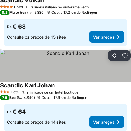
Scandic Vulkan
Hotel
Culinária italiana no Ristorante Ferro
4 Estrelas
8,2
Muito boa
5.880
Oslo, a 17.2 km de Rælingen
€ 68
De
Consulte os preços de
15 sites
Ver preços
Partilhar
Ad
Scandic Karl Johan
Hotel
Intimidade de um hotel boutique
3 Estrelas
7,5
Boa
4.840
Oslo, a 17.9 km de Rælingen
€ 64
De
Consulte os preços de
14 sites
Ver preços