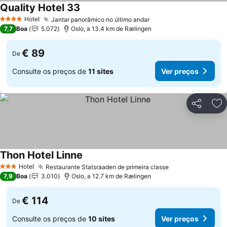
Quality Hotel 33
Hotel
Jantar panorâmico no último andar
4 Estrelas
7,7
Boa
5.072
Oslo, a 13.4 km de Rælingen
€ 89
De
Consulte os preços de
11 sites
Ver preços
Partilhar
Ad
Thon Hotel Linne
Hotel
Restaurante Statsraaden de primeira classe
3 Estrelas
7,9
Boa
3.010
Oslo, a 12.7 km de Rælingen
€ 114
De
Consulte os preços de
10 sites
Ver preços