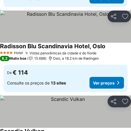
Partilhar
Ad
Radisson Blu Scandinavia Hotel, Oslo
Hotel
Vistas panorâmicas da cidade e do fiorde
4 Estrelas
8,2
Muito boa
15.688
Oslo, a 18.2 km de Rælingen
€ 114
De
Consulte os preços de
13 sites
Ver preços
Partilhar
Ad