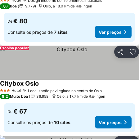
Hotel
Design moderno com elementos industriais
3 Estrelas
7,8
Boa
9.779
Oslo, a 18.0 km de Rælingen
€ 80
De
Consulte os preços de
7 sites
Ver preços
Escolha popular
Partilhar
Ad
Citybox Oslo
Hotel
Localização privilegiada no centro de Oslo
3 Estrelas
8,2
Muito boa
36.958
Oslo, a 17.7 km de Rælingen
€ 67
De
Consulte os preços de
10 sites
Ver preços