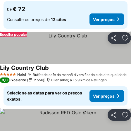
€ 72
De
Consulte os preços de
12 sites
Ver preços
Escolha popular
Partilhar
Ad
Lily Country Club
Hotel
Buffet de café da manhã diversificado e de alta qualidade
5 Estrelas
9,0
Excelente
2.556
Ullensaker, a 15.9 km de Rælingen
Selecione as datas para ver os preços
Ver preços
exatos.
Partilhar
Ad