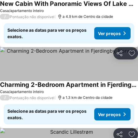
New Cabin With Panoramic Views Of Lake Osen
Casa/apartamento inteiro
/
a 4.9 km de Centro da cidade
Pontuação não disponível
Selecione as datas para ver os preços
Ver preços
exatos.
Partilhar
Ad
Charming 2-Bedroom Apartment in Fjerdingby, Norway
Casa/apartamento inteiro
/
a 1.3 km de Centro da cidade
Pontuação não disponível
Selecione as datas para ver os preços
Ver preços
exatos.
Partilhar
Ad