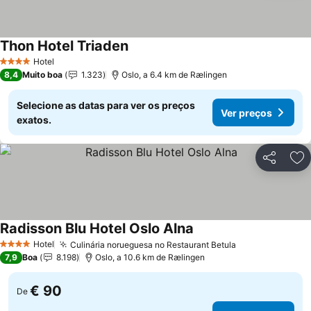
Thon Hotel Triaden
Hotel
4 Estrelas
8,4
Muito boa
1.323
Oslo, a 6.4 km de Rælingen
Selecione as datas para ver os preços
Ver preços
exatos.
Partilhar
Ad
Radisson Blu Hotel Oslo Alna
Hotel
Culinária norueguesa no Restaurant Betula
4 Estrelas
7,9
Boa
8.198
Oslo, a 10.6 km de Rælingen
€ 90
De