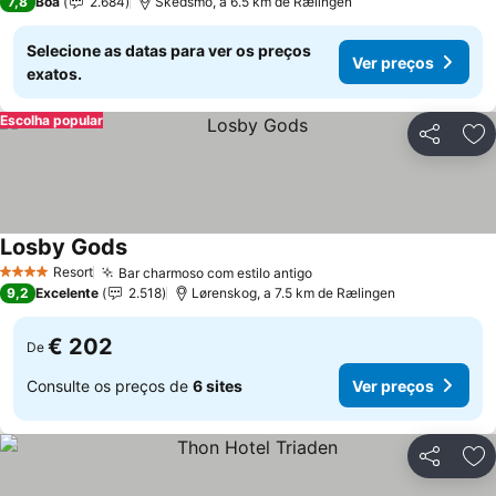
7,8
Boa
2.684
Skedsmo, a 6.5 km de Rælingen
Selecione as datas para ver os preços
Ver preços
exatos.
Escolha popular
Partilhar
Ad
Losby Gods
Resort
Bar charmoso com estilo antigo
4 Estrelas
9,2
Excelente
2.518
Lørenskog, a 7.5 km de Rælingen
€ 202
De
Consulte os preços de
6 sites
Ver preços
Partilhar
Ad