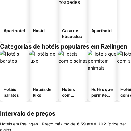
Aparthotel
Hostel
Casa de
Aparthotel
hóspedes
Categorias de hotéis populares em Rælingen
Hotéis
Hotéis de
Hotéis
Hotéis que
Hoté
baratos
luxo
com
permitem
com 
piscinas
animais
Intervalo de preços
Hotéis em Rælingen -
Preço máximo
de
‎€ 59
até
‎€ 202
(price per
night)