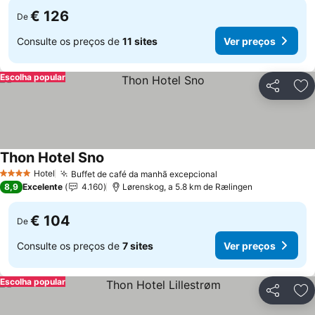
€ 126
De
Consulte os preços de
11 sites
Ver preços
Escolha popular
Partilhar
Ad
Thon Hotel Sno
Hotel
Buffet de café da manhã excepcional
4 Estrelas
8,9
Excelente
4.160
Lørenskog, a 5.8 km de Rælingen
€ 104
De
Consulte os preços de
7 sites
Ver preços
Escolha popular
Partilhar
Ad