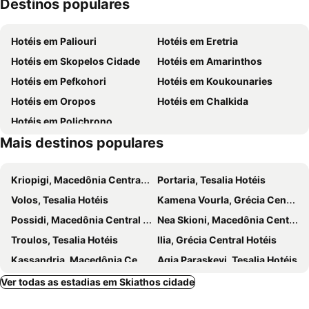
Destinos populares
Bourtzi
Festival Oneiro sto Kuma
Pension Pineapple
Skiathos Holiday Resort
The Castle of Skiathos
KTEL Skiathos
Pension Laura
Noera
Hotéis em Paliouri
Hotéis em Eretria
Melani
Papa Nero
Tsopela
Up Hill Unique Boutique Hotel
Hotéis em Skopelos Cidade
Hotéis em Amarinthos
Agria
Vassilias
Maria Ss Greece
Mitsa
Hotéis em Pefkohori
Hotéis em Koukounaries
Monastery of Virgin of Ikonistrias or Kounistras
The Monastery of the Annunciation of Virgin Mary
Skiathos Thalassa Cape, Philian Hotels and Resorts
Vassilias Beach Hotel
Hotéis em Oropos
Hotéis em Chalkida
Κatounia
Petra Nera Skiathos, Philian Hotels & Resorts
Astoria Hotel
Hotéis em Polichrono
Flisvos Beachfront Apartments
Mais destinos populares
Kriopigi, Macedônia Central Hotéis
Portaria, Tesalia Hotéis
Volos, Tesalia Hotéis
Kamena Vourla, Grécia Central Hotéis
Possidi, Macedônia Central Hotéis
Nea Skioni, Macedônia Central Hotéis
Troulos, Tesalia Hotéis
Ilia, Grécia Central Hotéis
Kassandria, Macedônia Central Hotéis
Agia Paraskevi, Tesalia Hotéis
Vasilias, Tesalia Hotéis
Neo Klima, Tesalia Hotéis
Ver todas as estadias em Skiathos cidade
Panormos, Tesalia Hotéis
Fourka, Macedônia Central Hotéis