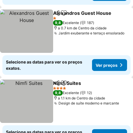
Alexandros Guest House
Partilhar
Adicionar aos favoritos
1 Estrelas
9,8
Excelente
187
a 0.7 km de Centro da cidade
Jardim exuberante e terraço ensolarado
Selecione as datas para ver os preços
Ver preços
exatos.
Nimfi Suites
Partilhar
Adicionar aos favoritos
4 Estrelas
9,8
Excelente
12
a 1.1 km de Centro da cidade
Design de suíte moderno e marcante
Selecione as datas para ver os preços