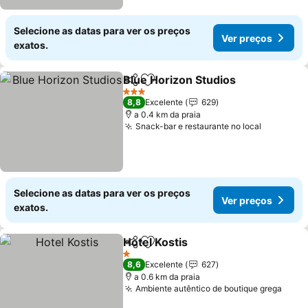
Selecione as datas para ver os preços
Ver preços
exatos.
Blue Horizon Studios
Partilhar
Adicionar aos favoritos
3 Estrelas
8,8
Excelente
629
a 0.4 km da praia
Snack-bar e restaurante no local
Selecione as datas para ver os preços
Ver preços
exatos.
Hotel Kostis
Partilhar
Adicionar aos favoritos
1 Estrelas
8,6
Excelente
627
a 0.6 km da praia
Ambiente autêntico de boutique grega