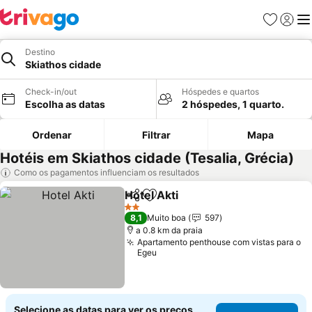
Favoritos
Iniciar
Me
Destino
Skiathos cidade
Check-in/out
Hóspedes e quartos
Escolha as datas
2 hóspedes, 1 quarto.
Ordenar
Filtrar
Mapa
Hotéis em Skiathos cidade (Tesalia, Grécia)
Como os pagamentos influenciam os resultados
Hotel Akti
Partilhar
Adicionar aos favoritos
2 Estrelas
8,1
Muito boa
597
a 0.8 km da praia
Apartamento penthouse com vistas para o
Egeu
Selecione as datas para ver os preços