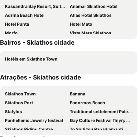
Kassandra Bay Resort, Suites & Spa
Anamar Skiathos Hotel
Adrina Beach Hotel
Atlas Hotel Skiathos
Hotel Punta
Hotel Mato
Morfo
Vista Mare Skiathos
Bairros - Skiathos cidade
Atrium Hotel
Elivi Skiathos
Natura Boutique Hotel Skopelos
Adrina Resort & Spa
Hotéis em Skiathos Town
Hotel Akti
Alkyon Hotel Skiathos
Hotel Rene
Mandraki Village Boutique Hotel
Atrações - Skiathos cidade
Skiathos Avaton Suites & Villas, Philian Hotels and Resorts
Skiathos Living
Aegean Suites
Elsa Hotel
Skiathos Town
Banana
Hotel Paradise
Cape Kanapitsa Hotel & Suites
Skiathos Port
Panormos Beach
Kanapitsa Mare Hotel
Radisson Resort Plaza Skiathos
Stafylos
Traditional settelement Paleo Trikeri-Panagia
Villa Nefeli
Natura Luxury Skopelos
Panhellenic Jewelry festival
Gay Culture Festival Πηγή: www.lifo.gr
Panormos Beach Hotel Skopelos
La Piscine Art Hotel, Philian Hotels and Resorts
Skiathos Riding Centre
To Spiti tou Papadiamanti
Vigles Sea View, Philian Hotels and Resorts
Capella Skiathos Town