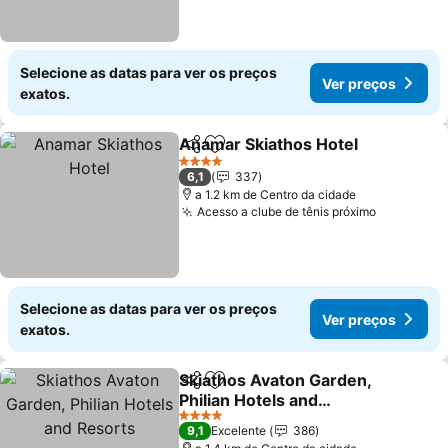
Selecione as datas para ver os preços
Ver preços
exatos.
Anamar Skiathos Hotel
Partilhar
Adicionar aos favoritos
4 Estrelas
6,1
337
a 1.2 km de Centro da cidade
Acesso a clube de tênis próximo
Selecione as datas para ver os preços
Ver preços
exatos.
Skiathos Avaton Garden,
Partilhar
Adicionar aos favoritos
Philian Hotels and
Resorts
4 Estrelas
9,1
Excelente
386