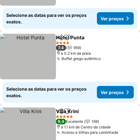
Selecione as datas para ver os preços
Ver preços
exatos.
Hotel Punta
Partilhar
Adicionar aos favoritos
4 Estrelas
7,4
956
a 0.2 km da praia
Buffet grego autêntico
Selecione as datas para ver os preços
Ver preços
exatos.
Villa Krini
Partilhar
Adicionar aos favoritos
5 Estrelas
9,4
Excelente
166
a 1.1 km de Centro da cidade
Acesso a trilhas para caminhada