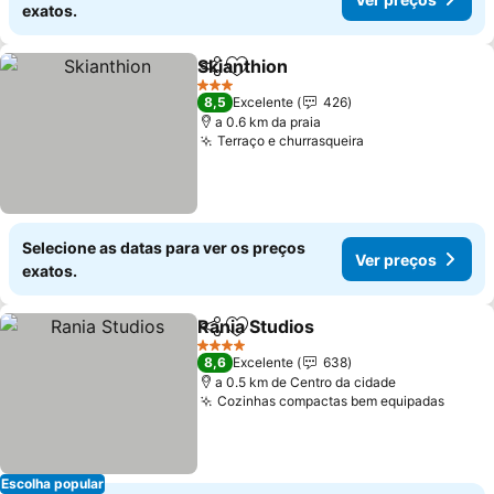
exatos.
Skianthion
Partilhar
Adicionar aos favoritos
3 Estrelas
8,5
Excelente
426
a 0.6 km da praia
Terraço e churrasqueira
Selecione as datas para ver os preços
Ver preços
exatos.
Rania Studios
Partilhar
Adicionar aos favoritos
4 Estrelas
8,6
Excelente
638
a 0.5 km de Centro da cidade
Cozinhas compactas bem equipadas
Escolha popular