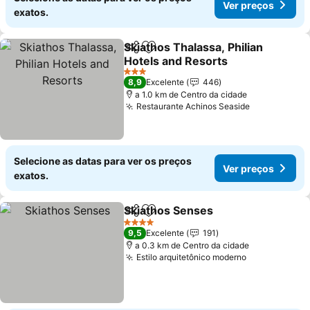
Ver preços
exatos.
Skiathos Thalassa, Philian
Partilhar
Adicionar aos favoritos
Hotels and Resorts
3 Estrelas
8,9
Excelente
446
a 1.0 km de Centro da cidade
Restaurante Achinos Seaside
Selecione as datas para ver os preços
Ver preços
exatos.
Skiathos Senses
Partilhar
Adicionar aos favoritos
4 Estrelas
9,5
Excelente
191
a 0.3 km de Centro da cidade
Estilo arquitetônico moderno