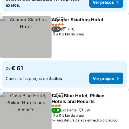
Ver preços
exatos.
Anamar Skiathos Hotel
Partilhar
Adicionar aos favoritos
4 Estrelas
6,5
181
a 0.2 km da praia
€ 61
De
Consulte os preços de
4 sites
Ver preços
Casa Blue Hotel, Philian
Partilhar
Adicionar aos favoritos
Hotels and Resorts
3 Estrelas
8,8
Excelente
391
a 0.5 km da praia
Arquitetura caiada em estilo cicládico