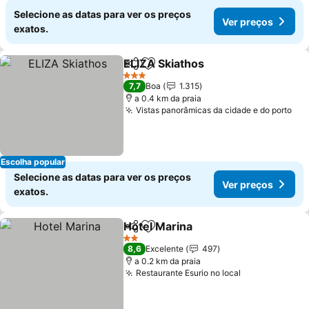
Selecione as datas para ver os preços
Ver preços
exatos.
ELIZA Skiathos
Partilhar
Adicionar aos favoritos
3 Estrelas
7,7
Boa
1.315
a 0.4 km da praia
Vistas panorâmicas da cidade e do porto
Escolha popular
Selecione as datas para ver os preços
Ver preços
exatos.
Hotel Marina
Partilhar
Adicionar aos favoritos
2 Estrelas
8,6
Excelente
497
a 0.2 km da praia
Restaurante Esurio no local