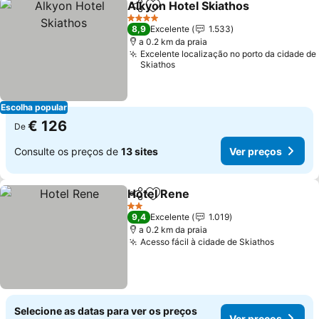
Alkyon Hotel Skiathos
Partilhar
Adicionar aos favoritos
4 Estrelas
8,9
Excelente
1.533
a 0.2 km da praia
Excelente localização no porto da cidade de
Skiathos
Escolha popular
€ 126
De
Consulte os preços de
13 sites
Ver preços
Hotel Rene
Partilhar
Adicionar aos favoritos
2 Estrelas
9,4
Excelente
1.019
a 0.2 km da praia
Acesso fácil à cidade de Skiathos
Selecione as datas para ver os preços
Ver preços