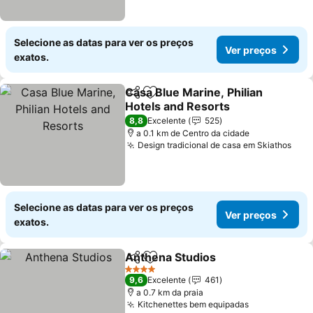
Selecione as datas para ver os preços
Ver preços
exatos.
Casa Blue Marine, Philian
Partilhar
Adicionar aos favoritos
Hotels and Resorts
8,8
Excelente
525
a 0.1 km de Centro da cidade
Design tradicional de casa em Skiathos
Selecione as datas para ver os preços
Ver preços
exatos.
Anthena Studios
Partilhar
Adicionar aos favoritos
4 Estrelas
9,6
Excelente
461
a 0.7 km da praia
Kitchenettes bem equipadas