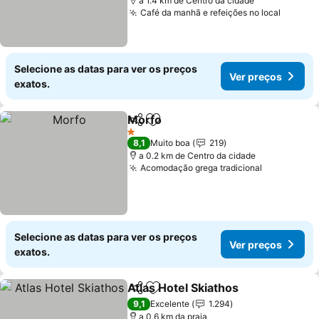
a 1.4 km de Centro da cidade
Café da manhã e refeições no local
Selecione as datas para ver os preços
Ver preços
exatos.
Morfo
Partilhar
Adicionar aos favoritos
1 Estrelas
8,1
Muito boa
219
a 0.2 km de Centro da cidade
Acomodação grega tradicional
Selecione as datas para ver os preços
Ver preços
exatos.
Atlas Hotel Skiathos
Partilhar
Adicionar aos favoritos
9,1
Excelente
1.294
a 0.6 km da praia