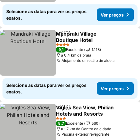
Selecione as datas para ver os preços
Ver preços
exatos.
Mandraki Village
Partilhar
Adicionar aos favoritos
Boutique Hotel
4 Estrelas
9,1
Excelente
1.118
a 0.4 km da praia
Alojamento em estilo de aldeia
Selecione as datas para ver os preços
Ver preços
exatos.
Vigles Sea View, Philian
Partilhar
Adicionar aos favoritos
Hotels and Resorts
3 Estrelas
8,7
Excelente
560
a 1.7 km de Centro da cidade
Piscina exterior revigorante