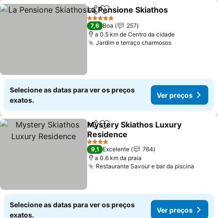
La Pensione Skiathos
Partilhar
Adicionar aos favoritos
5 Estrelas
7,6
Boa
257
a 0.5 km de Centro da cidade
Jardim e terraço charmosos
Selecione as datas para ver os preços
Ver preços
exatos.
Mystery Skiathos Luxury
Partilhar
Adicionar aos favoritos
Residence
4 Estrelas
9,1
Excelente
764
a 0.6 km da praia
Restaurante Savour e bar da piscina
Selecione as datas para ver os preços
Ver preços
exatos.