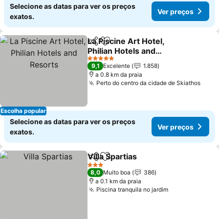
Selecione as datas para ver os preços
Ver preços
exatos.
La Piscine Art Hotel,
Partilhar
Adicionar aos favoritos
Philian Hotels and
Resorts
5 Estrelas
9,1
Excelente
1.858
a 0.8 km da praia
Perto do centro da cidade de Skiathos
Escolha popular
Selecione as datas para ver os preços
Ver preços
exatos.
Villa Spartias
Partilhar
Adicionar aos favoritos
3 Estrelas
8,0
Muito boa
386
a 0.1 km da praia
Piscina tranquila no jardim