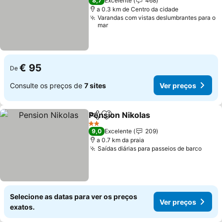
8,7
Excelente
468
a 0.3 km de Centro da cidade
Varandas com vistas deslumbrantes para o
mar
€ 95
De
Consulte os preços de
7 sites
Ver preços
Pension Nikolas
Partilhar
Adicionar aos favoritos
2 Estrelas
9,0
Excelente
209
a 0.7 km da praia
Saídas diárias para passeios de barco
Selecione as datas para ver os preços
Ver preços
exatos.