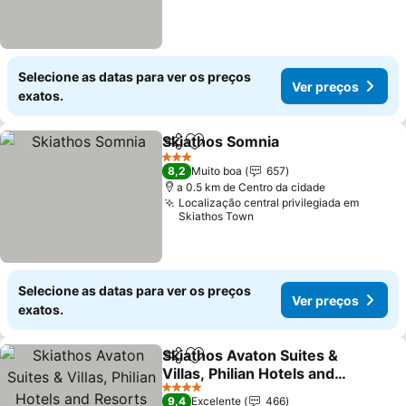
Selecione as datas para ver os preços
Ver preços
exatos.
Skiathos Somnia
Partilhar
Adicionar aos favoritos
3 Estrelas
8,2
Muito boa
657
a 0.5 km de Centro da cidade
Localização central privilegiada em
Skiathos Town
Selecione as datas para ver os preços
Ver preços
exatos.
Skiathos Avaton Suites &
Partilhar
Adicionar aos favoritos
Villas, Philian Hotels and
Resorts
4 Estrelas
9,4
Excelente
466