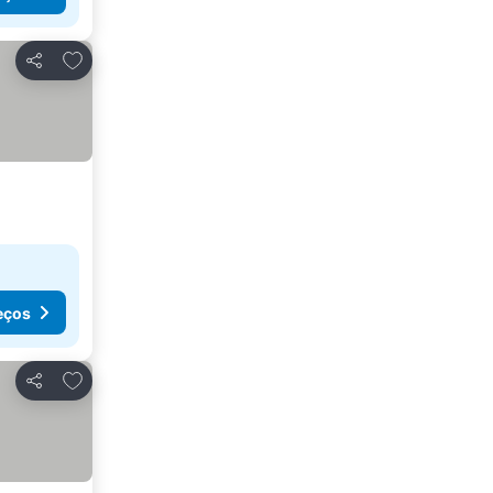
Adicionar aos favoritos
Partilhar
eços
Adicionar aos favoritos
Partilhar