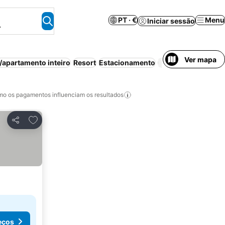
PT · €
Menu
Iniciar sessão
.
Ver mapa
/apartamento inteiro
Resort
Estacionamento
Frigorífi
o os pagamentos influenciam os resultados
Adicionar aos favoritos
Partilhar
eços