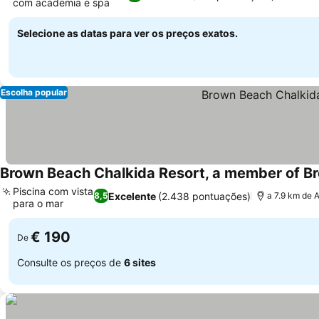
com academia e spa
Ver preços
Selecione as datas para ver os preços exatos.
Escolha popular
Brown Beach Chalkida Resort, a member of B
Piscina com vista
Excelente
(2.438 pontuações)
8,5
a 7.9 km de A
para o mar
Ver preços
€ 190
De
Consulte os preços de
6 sites