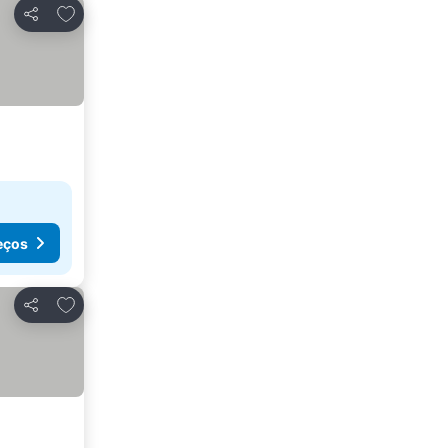
Adicionar aos favoritos
Partilhar
eços
Adicionar aos favoritos
Partilhar