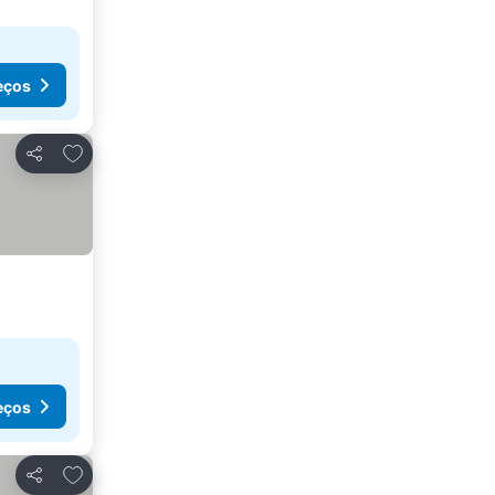
eços
Adicionar aos favoritos
Partilhar
eços
Adicionar aos favoritos
Partilhar