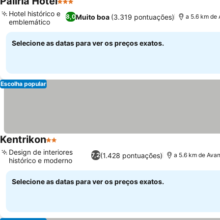
Paliria Hotel
3 Estrelas
Ver preços
Hotel histórico e
Muito boa
(3.319 pontuações)
8,0
a 5.6 km de 
emblemático
Ver preços
Selecione as datas para ver os preços exatos.
Escolha popular
Kentrikon
2 Estrelas
Ver preços
Design de interiores
(1.428 pontuações)
7,2
a 5.6 km de Avan
histórico e moderno
Ver preços
Selecione as datas para ver os preços exatos.