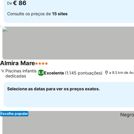
€ 86
De
Consulte os preços de
15 sites
Almira Mare
4 Estrelas
Ver preços
Piscinas infantis
Excelente
(1.145 pontuações)
8,8
a 8.5 km de Av
dedicadas
Ver preços
Selecione as datas para ver os preços exatos.
Escolha popular