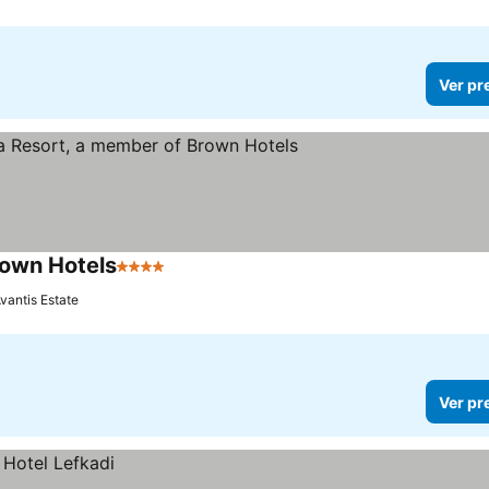
Ver pr
rown Hotels
4 Estrelas
Ver preços
vantis Estate
Ver pr