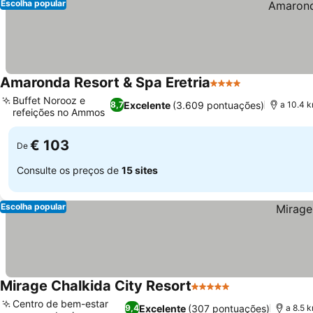
Escolha popular
Amaronda Resort & Spa Eretria
4 Estrelas
Ver preços
Buffet Norooz e
Excelente
(3.609 pontuações)
8,7
a 10.4 k
refeições no Ammos
Ver preços
€ 103
De
Consulte os preços de
15 sites
Escolha popular
Mirage Chalkida City Resort
5 Estrelas
Ver preços
Centro de bem-estar
Excelente
(307 pontuações)
9,4
a 8.5 