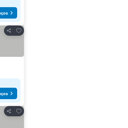
eços
Adicionar aos favoritos
Partilhar
eços
Adicionar aos favoritos
Partilhar