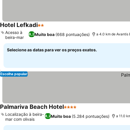
Hotel Lefkadi
2 Estrelas
Ver preços
Acesso à
Muito boa
(668 pontuações)
8,2
a 4.0 km de Avantis 
beira-mar
Ver preços
Selecione as datas para ver os preços exatos.
Escolha popular
Palmariva Beach Hotel
4 Estrelas
Ver preços
Localização à beira-
Muito boa
(5.284 pontuações)
8,2
a 11.0 k
mar com olivais
Ver preços