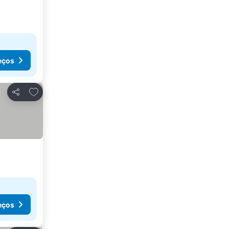
eços
Adicionar aos favoritos
Partilhar
eços