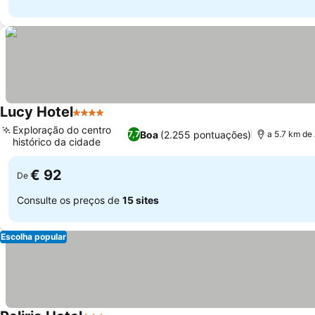
Lucy Hotel
4 Estrelas
Ver preços
Exploração do centro
Boa
(2.255 pontuações)
7,7
a 5.7 km de 
histórico da cidade
Ver preços
€ 92
De
Consulte os preços de
15 sites
Escolha popular