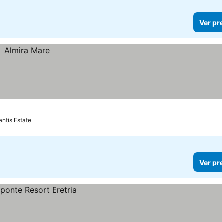
Ver pr
antis Estate
Ver pr