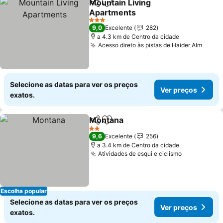
Mountain Living
Partilhar
Adicionar aos favoritos
Apartments
3 Estrelas
9,0
Excelente
282
a 4.3 km de Centro da cidade
Acesso direto às pistas de Haider Alm
Selecione as datas para ver os preços
Ver preços
exatos.
Montana
Partilhar
Adicionar aos favoritos
2 Estrelas
9,6
Excelente
256
a 3.4 km de Centro da cidade
Atividades de esqui e ciclismo
Escolha popular
Selecione as datas para ver os preços
Ver preços
exatos.