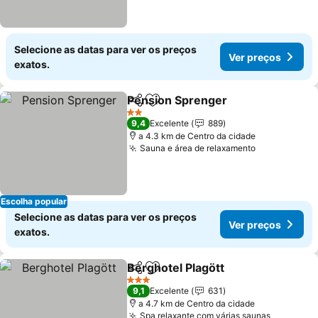
Selecione as datas para ver os preços
Ver preços
exatos.
Pension Sprenger
Partilhar
Adicionar aos favoritos
2 Estrelas
9,4
Excelente
889
a 4.3 km de Centro da cidade
Sauna e área de relaxamento
Escolha popular
Selecione as datas para ver os preços
Ver preços
exatos.
Berghotel Plagött
Partilhar
Adicionar aos favoritos
3 Estrelas
9,1
Excelente
631
a 4.7 km de Centro da cidade
Spa relaxante com várias saunas