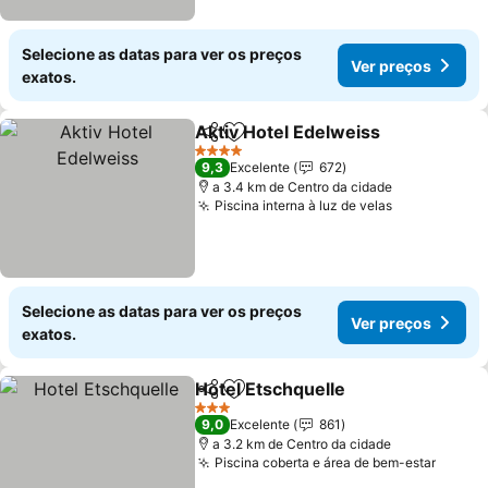
Selecione as datas para ver os preços
Ver preços
exatos.
Aktiv Hotel Edelweiss
Partilhar
Adicionar aos favoritos
4 Estrelas
9,3
Excelente
672
a 3.4 km de Centro da cidade
Piscina interna à luz de velas
Selecione as datas para ver os preços
Ver preços
exatos.
Hotel Etschquelle
Partilhar
Adicionar aos favoritos
3 Estrelas
9,0
Excelente
861
a 3.2 km de Centro da cidade
Piscina coberta e área de bem-estar