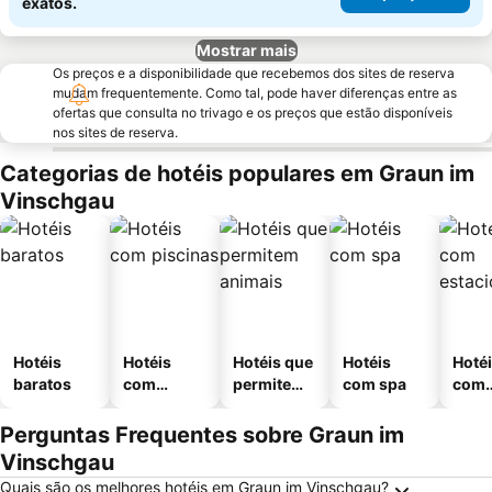
exatos.
Mostrar mais
Os preços e a disponibilidade que recebemos dos sites de reserva
mudam frequentemente. Como tal, pode haver diferenças entre as
ofertas que consulta no trivago e os preços que estão disponíveis
nos sites de reserva.
Categorias de hotéis populares em Graun im
Vinschgau
Hotéis
Hotéis
Hotéis que
Hotéis
Hoté
baratos
com
permitem
com spa
com
piscinas
animais
esta
ment
Perguntas Frequentes sobre Graun im
Vinschgau
Quais são os melhores hotéis em Graun im Vinschgau?