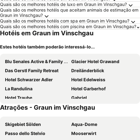
Quais são os melhores hotéis de luxo em Graun im Vinschgau?
Quais são os melhores hotéis que aceitam animais de estimação em
Graun im Vinschgau?
Quais são os melhores hotéis com spa em Graun im Vinschgau?
Quais são os melhores hotéis com piscina em Graun im Vinschgau?
Hotéis em Graun im Vinschgau
Estes hotéis também poderão interessá-lo...
Blu Senales Active & Family Resort
Glacier Hotel Grawand
Das Gerstl Family Retreat
Dreiländerblick
Hotel Schwarzer Adler
Hotel Edelweiss
La Randulina
Hotel Garberhof
Hotel Traube
Gabriel
Atrações - Graun im Vinschgau
Hotel Belvedere Scuol
Hotel Edelweiß - Fam. Kleinhans
Hotel Arnica Scuol
Hotel Bellaval
Skigebiet Sölden
Aqua-Dome
Passo dello Stelvio
Mooserwirt