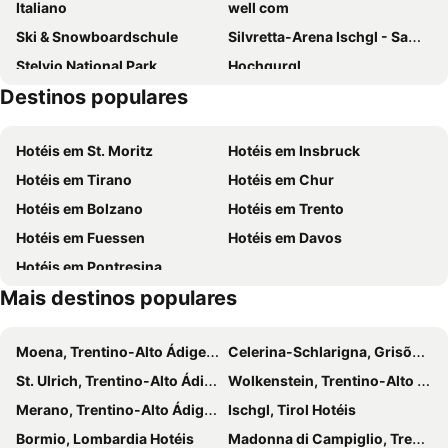
Italiano
well com
Ski & Snowboardschule
Silvretta-Arena Ischgl - Samnaun
Stelvio National Park
Hochgurgl
Destinos populares
Ippodromo Merano
Castel Coira
Flüelapass
Lago di Resia
Hotéis em St. Moritz
Hotéis em Insbruck
Schöneben
Caprone
Hotéis em Tirano
Hotéis em Chur
San Valentino alla Muta
Lago di San Valentino alla Muta
Hotéis em Bolzano
Hotéis em Trento
Burg Naudersberg
Nauders Bergkastel
Hotéis em Fuessen
Hotéis em Davos
Borgo di Burgusio
Parrocchia Assunzione Malles Venosta
Hotéis em Pontresina
Museo Provinciale delle Miniere di Monteneve
Trepalle
Mais destinos populares
Rodelbahn
Grünwald
Val d'Ultimo
Bormio Terme
Moena, Trentino-Alto Ádige Hotéis
Celerina-Schlarigna, Grisões Hotéis
Infang
St. Ulrich, Trentino-Alto Ádige Hotéis
Wolkenstein, Trentino-Alto Ádige Hotéis
Merano, Trentino-Alto Ádige Hotéis
Ischgl, Tirol Hotéis
Bormio, Lombardia Hotéis
Madonna di Campiglio, Trentino-Alto Ádige Hotéis