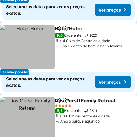
Selecione as datas para ver os preços
Ver preços
exatos.
Hotel Hofer
Partilhar
Adicionar aos favoritos
9,0
Excelente
922
a 4.0 km de Centro da cidade
Spa e centro de bem-estar relaxante
Escolha popular
Selecione as datas para ver os preços
Ver preços
exatos.
Das Gerstl Family Retreat
Partilhar
Adicionar aos favoritos
5 Estrelas
9,5
Excelente
182
a 3.6 km de Centro da cidade
Amplo parque aquático