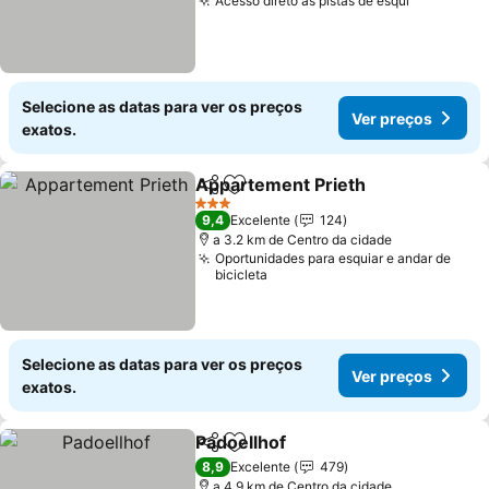
Acesso direto às pistas de esqui
Selecione as datas para ver os preços
Ver preços
exatos.
Appartement Prieth
Partilhar
Adicionar aos favoritos
3 Estrelas
9,4
Excelente
124
a 3.2 km de Centro da cidade
Oportunidades para esquiar e andar de
bicicleta
Selecione as datas para ver os preços
Ver preços
exatos.
Padoellhof
Partilhar
Adicionar aos favoritos
8,9
Excelente
479
a 4.9 km de Centro da cidade