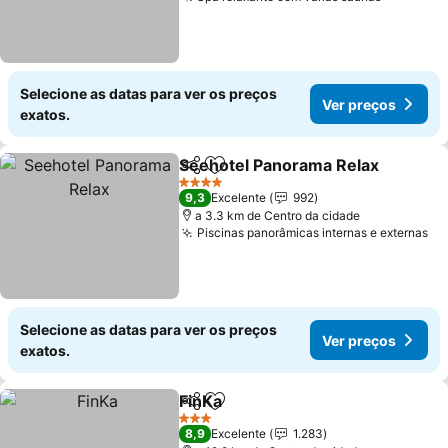
Selecione as datas para ver os preços
Ver preços
exatos.
Seehotel Panorama Relax
Partilhar
Adicionar aos favoritos
4 Estrelas
9,3
Excelente
992
a 3.3 km de Centro da cidade
Piscinas panorâmicas internas e externas
Selecione as datas para ver os preços
Ver preços
exatos.
FinKa
Partilhar
Adicionar aos favoritos
3 Estrelas
8,9
Excelente
1.283