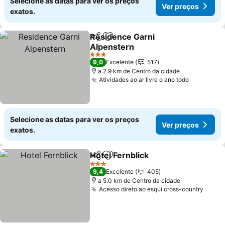
Selecione as datas para ver os preços
Ver preços
exatos.
Residence Garni
Partilhar
Adicionar aos favoritos
Alpenstern
3 Estrelas
9,0
Excelente
517
a 2.9 km de Centro da cidade
Atividades ao ar livre o ano todo
Selecione as datas para ver os preços
Ver preços
exatos.
Hotel Fernblick
Partilhar
Adicionar aos favoritos
3 Estrelas
9,4
Excelente
405
a 5.0 km de Centro da cidade
Acesso direto ao esqui cross-country