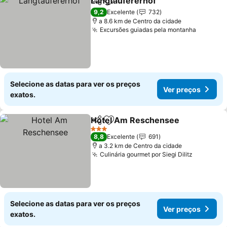
Langtaufererhof
Partilhar
Adicionar aos favoritos
9,2
Excelente
732
a 8.6 km de Centro da cidade
Excursões guiadas pela montanha
Selecione as datas para ver os preços
Ver preços
exatos.
Hotel Am Reschensee
Partilhar
Adicionar aos favoritos
3 Estrelas
8,8
Excelente
691
a 3.2 km de Centro da cidade
Culinária gourmet por Siegi Dilitz
Selecione as datas para ver os preços
Ver preços
exatos.