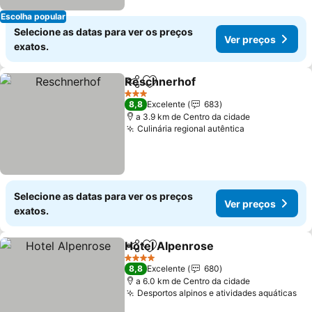
Escolha popular
Selecione as datas para ver os preços
Ver preços
exatos.
Reschnerhof
Partilhar
Adicionar aos favoritos
3 Estrelas
8,8
Excelente
683
a 3.9 km de Centro da cidade
Culinária regional autêntica
Selecione as datas para ver os preços
Ver preços
exatos.
Hotel Alpenrose
Partilhar
Adicionar aos favoritos
4 Estrelas
8,8
Excelente
680
a 6.0 km de Centro da cidade
Desportos alpinos e atividades aquáticas