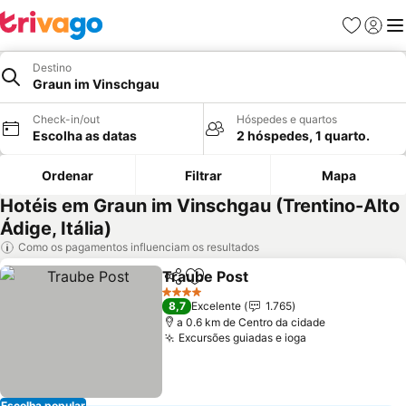
Favoritos
Iniciar
Me
Destino
Graun im Vinschgau
Check-in/out
Hóspedes e quartos
Escolha as datas
2 hóspedes, 1 quarto.
Ordenar
Filtrar
Mapa
Hotéis em Graun im Vinschgau (Trentino-Alto
Ádige, Itália)
Como os pagamentos influenciam os resultados
Traube Post
Partilhar
Adicionar aos favoritos
4 Estrelas
8,7
Excelente
1.765
a 0.6 km de Centro da cidade
Excursões guiadas e ioga
Escolha popular