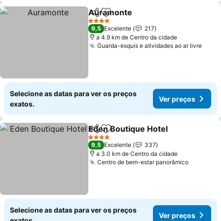
Auramonte
Partilhar
Adicionar aos favoritos
4 Estrelas
9,5
Excelente
217
a 4.9 km de Centro da cidade
Guarda-esquis e atividades ao ar livre
Selecione as datas para ver os preços
Ver preços
exatos.
Eden Boutique Hotel
Partilhar
Adicionar aos favoritos
4 Estrelas
9,5
Excelente
337
a 3.0 km de Centro da cidade
Centro de bem-estar panorâmico
Selecione as datas para ver os preços
Ver preços
exatos.