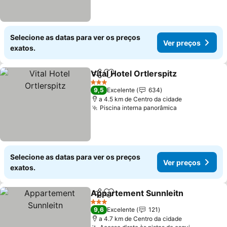
Selecione as datas para ver os preços
Ver preços
exatos.
Vital Hotel Ortlerspitz
Partilhar
Adicionar aos favoritos
3 Estrelas
9,5
Excelente
634
a 4.5 km de Centro da cidade
Piscina interna panorâmica
Selecione as datas para ver os preços
Ver preços
exatos.
Appartement Sunnleitn
Partilhar
Adicionar aos favoritos
3 Estrelas
9,6
Excelente
121
a 4.7 km de Centro da cidade