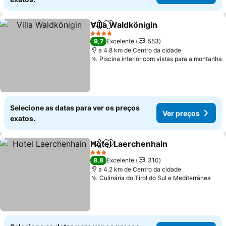
Villa Waldkönigin
Partilhar
Adicionar aos favoritos
4 Estrelas
9,7
Excelente
553
a 4.8 km de Centro da cidade
Piscina interior com vistas para a montanha
Selecione as datas para ver os preços
Ver preços
exatos.
Hotel Laerchenhain
Partilhar
Adicionar aos favoritos
3 Estrelas
8,8
Excelente
310
a 4.2 km de Centro da cidade
Culinária do Tirol do Sul e Mediterrânea