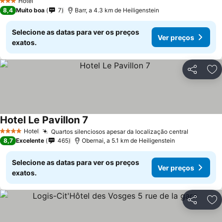
Hotel
3 Estrelas
8,4
Muito boa
7
Barr, a 4.3 km de Heiligenstein
Selecione as datas para ver os preços
Ver preços
exatos.
Partilhar
Ad
Hotel Le Pavillon 7
Hotel
Quartos silenciosos apesar da localização central
4 Estrelas
8,7
Excelente
465
Obernai, a 5.1 km de Heiligenstein
Selecione as datas para ver os preços
Ver preços
exatos.
Partilhar
Ad