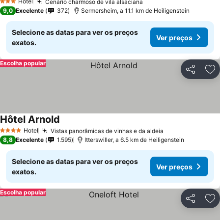
Hotel
Cenário charmoso de vila alsaciana
3 Estrelas
9,0
Excelente
372
Sermersheim, a 11.1 km de Heiligenstein
Selecione as datas para ver os preços
Ver preços
exatos.
Escolha popular
Partilhar
Ad
Hôtel Arnold
Hotel
Vistas panorâmicas de vinhas e da aldeia
4 Estrelas
8,8
Excelente
1.595
Itterswiller, a 6.5 km de Heiligenstein
Selecione as datas para ver os preços
Ver preços
exatos.
Escolha popular
Partilhar
Ad