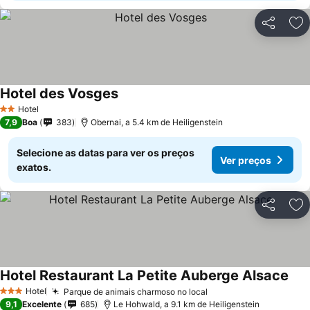
Partilhar
Ad
Hotel des Vosges
Hotel
2 Estrelas
7,9
Boa
383
Obernai, a 5.4 km de Heiligenstein
Selecione as datas para ver os preços
Ver preços
exatos.
Partilhar
Ad
Hotel Restaurant La Petite Auberge Alsace
Hotel
Parque de animais charmoso no local
3 Estrelas
9,1
Excelente
685
Le Hohwald, a 9.1 km de Heiligenstein