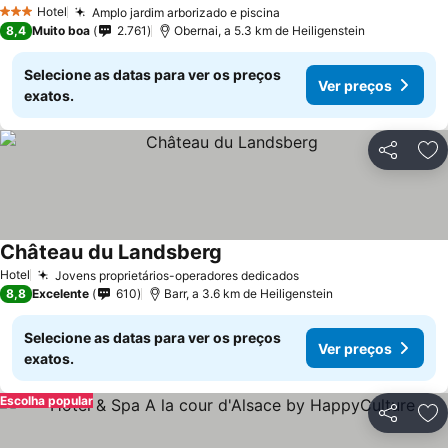
Hotel
Amplo jardim arborizado e piscina
3 Estrelas
8,4
Muito boa
2.761
Obernai, a 5.3 km de Heiligenstein
Selecione as datas para ver os preços
Ver preços
exatos.
Partilhar
Ad
Château du Landsberg
Hotel
Jovens proprietários-operadores dedicados
8,8
Excelente
610
Barr, a 3.6 km de Heiligenstein
Selecione as datas para ver os preços
Ver preços
exatos.
Escolha popular
Partilhar
Ad