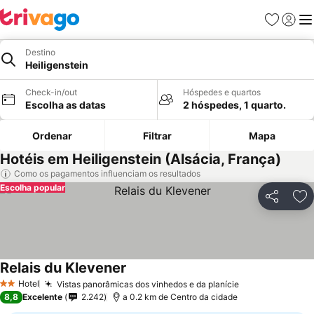
Favoritos
Iniciar
Me
Destino
Heiligenstein
Check-in/out
Hóspedes e quartos
Escolha as datas
2 hóspedes, 1 quarto.
Ordenar
Filtrar
Mapa
Hotéis em Heiligenstein (Alsácia, França)
Como os pagamentos influenciam os resultados
Escolha popular
Partilhar
Ad
Relais du Klevener
Hotel
Vistas panorâmicas dos vinhedos e da planície
2 Estrelas
8,8
Excelente
2.242
a 0.2 km de Centro da cidade