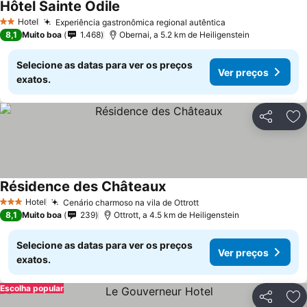
Hôtel Sainte Odile
Hotel
Experiência gastronômica regional autêntica
2 Estrelas
8,1
Muito boa
1.468
Obernai, a 5.2 km de Heiligenstein
Selecione as datas para ver os preços
Ver preços
exatos.
Partilhar
Ad
Résidence des Châteaux
Hotel
Cenário charmoso na vila de Ottrott
3 Estrelas
8,1
Muito boa
239
Ottrott, a 4.5 km de Heiligenstein
Selecione as datas para ver os preços
Ver preços
exatos.
Escolha popular
Partilhar
Ad