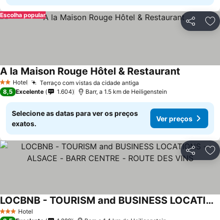
Escolha popular
Partilhar
Ad
A la Maison Rouge Hôtel & Restaurant
Hotel
Terraço com vistas da cidade antiga
2 Estrelas
8,5
Excelente
1.604
Barr, a 1.5 km de Heiligenstein
Selecione as datas para ver os preços
Ver preços
exatos.
Partilhar
Ad
LOCBNB - TOURISM and BUSINESS LOCATIONS - ALSACE - BARR CENTRE - ROUTE DES VINS
Hotel
3 Estrelas