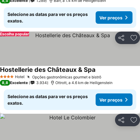
8,5
Excelente
1.289
Barr, a 1.4 km de Heiligenstein
Selecione as datas para ver os preços
Ver preços
exatos.
Escolha popular
Partilhar
Ad
Hostellerie des Châteaux & Spa
Hotel
Opções gastronômicas gourmet e bistrô
4 Estrelas
8,8
Excelente
3.934
Ottrott, a 4.6 km de Heiligenstein
Selecione as datas para ver os preços
Ver preços
exatos.
Partilhar
Ad