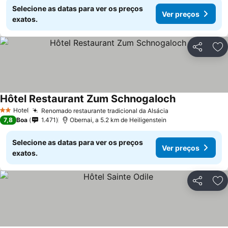
Selecione as datas para ver os preços
Ver preços
exatos.
Partilhar
Ad
Hôtel Restaurant Zum Schnogaloch
Hotel
Renomado restaurante tradicional da Alsácia
2 Estrelas
7,8
Boa
1.471
Obernai, a 5.2 km de Heiligenstein
Selecione as datas para ver os preços
Ver preços
exatos.
Partilhar
Ad