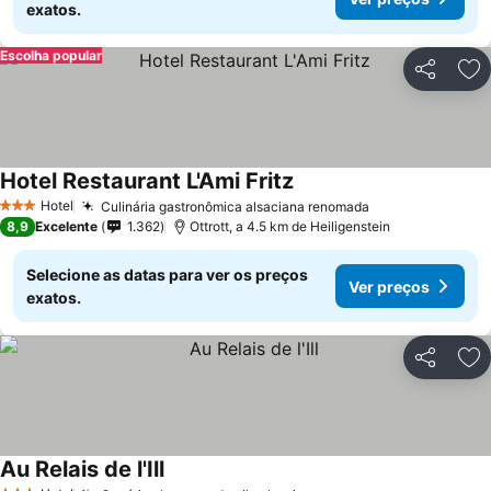
exatos.
Escolha popular
Partilhar
Ad
Hotel Restaurant L'Ami Fritz
Hotel
Culinária gastronômica alsaciana renomada
3 Estrelas
8,9
Excelente
1.362
Ottrott, a 4.5 km de Heiligenstein
Selecione as datas para ver os preços
Ver preços
exatos.
Partilhar
Ad
Au Relais de l'Ill