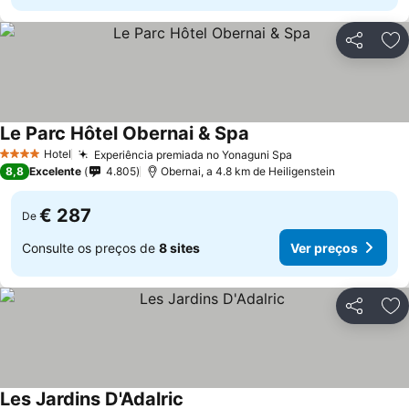
Partilhar
Ad
Le Parc Hôtel Obernai & Spa
Hotel
Experiência premiada no Yonaguni Spa
4 Estrelas
8,8
Excelente
4.805
Obernai, a 4.8 km de Heiligenstein
€ 287
De
Consulte os preços de
8 sites
Ver preços
Partilhar
Ad
Les Jardins D'Adalric