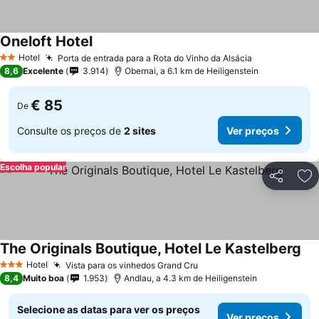
Oneloft Hotel
Hotel
Porta de entrada para a Rota do Vinho da Alsácia
2 Estrelas
8,6
Excelente
3.914
Obernai, a 6.1 km de Heiligenstein
€ 85
De
Consulte os preços de
2 sites
Ver preços
Escolha popular
Partilhar
Ad
The Originals Boutique, Hotel Le Kastelberg
Hotel
Vista para os vinhedos Grand Cru
3 Estrelas
8,4
Muito boa
1.953
Andlau, a 4.3 km de Heiligenstein
Selecione as datas para ver os preços
Ver preços