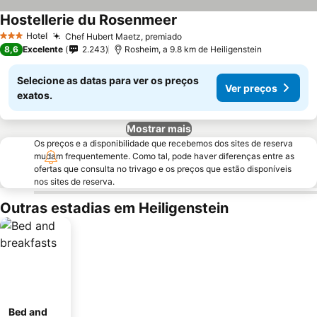
Hostellerie du Rosenmeer
Hotel
Chef Hubert Maetz, premiado
3 Estrelas
8,6
Excelente
2.243
Rosheim, a 9.8 km de Heiligenstein
Selecione as datas para ver os preços
Ver preços
exatos.
Mostrar mais
Os preços e a disponibilidade que recebemos dos sites de reserva
mudam frequentemente. Como tal, pode haver diferenças entre as
ofertas que consulta no trivago e os preços que estão disponíveis
nos sites de reserva.
Outras estadias em Heiligenstein
Bed and