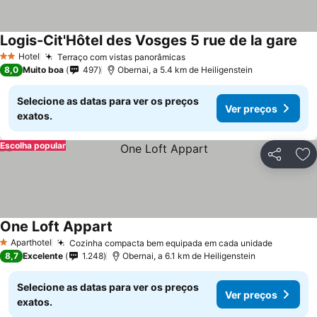
Logis-Cit'Hôtel des Vosges 5 rue de la gare
Hotel
Terraço com vistas panorâmicas
2 Estrelas
8,0
Muito boa
497
Obernai, a 5.4 km de Heiligenstein
Selecione as datas para ver os preços
Ver preços
exatos.
Escolha popular
Partilhar
Ad
One Loft Appart
Aparthotel
Cozinha compacta bem equipada em cada unidade
1 Estrelas
8,7
Excelente
1.248
Obernai, a 6.1 km de Heiligenstein
Selecione as datas para ver os preços
Ver preços
exatos.