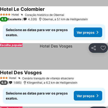
Hotel Le Colombier
Hotel
Coração histórico de Obernai
4 Estrelas
8,8
Excelente
4.326
Obernai, a 5.1 km de Heiligenstein
Selecione as datas para ver os preços
Ver preços
exatos.
Escolha popular
Partilhar
Ad
Hotel Des Vosges
Hotel
Cenário tranquilo de vilarejo alsaciano
3 Estrelas
6,8
1.685
Klingenthal, a 6.2 km de Heiligenstein
Selecione as datas para ver os preços
Ver preços
exatos.