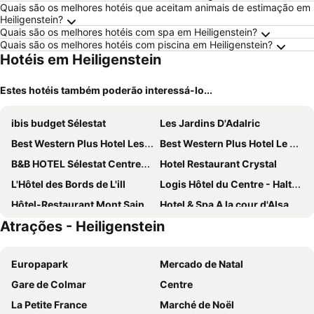
Quais são os melhores hotéis que aceitam animais de estimação em
Heiligenstein?
Quais são os melhores hotéis com spa em Heiligenstein?
Quais são os melhores hotéis com piscina em Heiligenstein?
Hotéis em Heiligenstein
Estes hotéis também poderão interessá-lo...
ibis budget Sélestat
Les Jardins D'Adalric
Best Western Plus Hotel Les Humanistes
Best Western Plus Hotel Le Rhenan
B&B HOTEL Sélestat Centre-Alsace
Hotel Restaurant Crystal
L'Hôtel des Bords de L'ill
Logis Hôtel du Centre - Halte idéale en cyclotourisme avec garage à vélos clos
Hôtel-Restaurant Mont Sainte-Odile
Hotel & Spa A la cour d'Alsace by HappyCulture
Atrações - Heiligenstein
6717 Nature Hôtel & Spa Le Clos des Délices
Première Classe Obernai Centre Gare
Au Relais de l'Ill
Hôtel Le Dormeur
Europapark
Mercado de Natal
Le Verger des Châteaux, The Originals Relais
Hôtel Diana Restaurant & Spa by HappyCulture
Gare de Colmar
Centre
Relais du Klevener
5 Terres Hotel & Spa - MGallery Collection
La Petite France
Marché de Noël
Hotel Le Manoir
Hostellerie des Châteaux & Spa