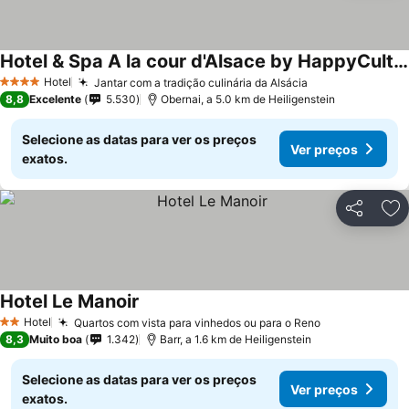
Hotel & Spa A la cour d'Alsace by HappyCulture
Hotel
Jantar com a tradição culinária da Alsácia
4 Estrelas
8,8
Excelente
5.530
Obernai, a 5.0 km de Heiligenstein
Selecione as datas para ver os preços
Ver preços
exatos.
Partilhar
Ad
Hotel Le Manoir
Hotel
Quartos com vista para vinhedos ou para o Reno
2 Estrelas
8,3
Muito boa
1.342
Barr, a 1.6 km de Heiligenstein
Selecione as datas para ver os preços
Ver preços
exatos.