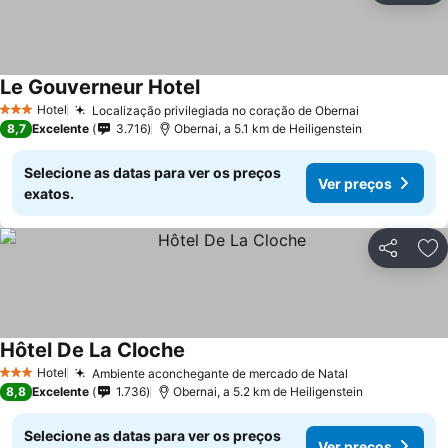
Le Gouverneur Hotel
Hotel
Localização privilegiada no coração de Obernai
3 Estrelas
8,7
Excelente
3.716
Obernai, a 5.1 km de Heiligenstein
Selecione as datas para ver os preços
Ver preços
exatos.
Partilhar
Ad
Hôtel De La Cloche
Hotel
Ambiente aconchegante de mercado de Natal
3 Estrelas
8,8
Excelente
1.736
Obernai, a 5.2 km de Heiligenstein
Selecione as datas para ver os preços
Ver preços