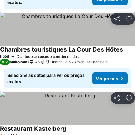
exatos.
Partilhar
Ad
Chambres touristiques La Cour Des Hôtes
Hotel
Quartos espaçosos e bem decorados
8,2
Muito boa
450
Obernai, a 5.2 km de Heiligenstein
Selecione as datas para ver os preços
Ver preços
exatos.
Partilhar
Ad
Restaurant Kastelberg