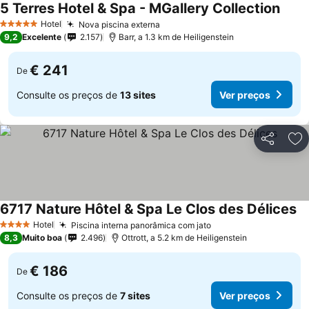
5 Terres Hotel & Spa - MGallery Collection
Hotel
Nova piscina externa
5 Estrelas
9,2
Excelente
2.157
Barr, a 1.3 km de Heiligenstein
€ 241
De
Consulte os preços de
13 sites
Ver preços
Partilhar
Ad
6717 Nature Hôtel & Spa Le Clos des Délices
Hotel
Piscina interna panorâmica com jato
4 Estrelas
8,3
Muito boa
2.496
Ottrott, a 5.2 km de Heiligenstein
€ 186
De
Consulte os preços de
7 sites
Ver preços