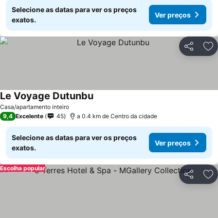
Selecione as datas para ver os preços
Ver preços
exatos.
Partilhar
Ad
Le Voyage Dutunbu
Casa/apartamento inteiro
9,4
Excelente
45
a 0.4 km de Centro da cidade
Selecione as datas para ver os preços
Ver preços
exatos.
Escolha popular
Partilhar
Ad