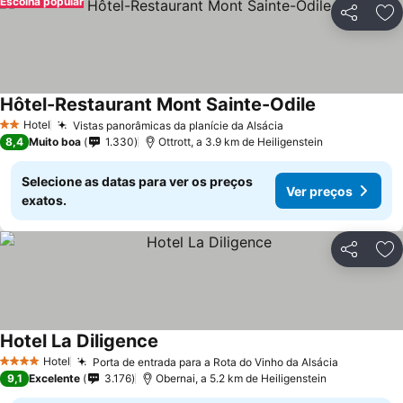
Escolha popular
Partilhar
Ad
Hôtel-Restaurant Mont Sainte-Odile
Hotel
Vistas panorâmicas da planície da Alsácia
2 Estrelas
8,4
Muito boa
1.330
Ottrott, a 3.9 km de Heiligenstein
Selecione as datas para ver os preços
Ver preços
exatos.
Partilhar
Ad
Hotel La Diligence
Hotel
Porta de entrada para a Rota do Vinho da Alsácia
4 Estrelas
9,1
Excelente
3.176
Obernai, a 5.2 km de Heiligenstein