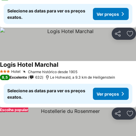
Selecione as datas para ver os preços
Ver preços
exatos.
Partilhar
Ad
Logis Hotel Marchal
Hotel
Charme histórico desde 1905
3 Estrelas
8,5
Excelente
632
Le Hohwald, a 9.3 km de Heiligenstein
Selecione as datas para ver os preços
Ver preços
exatos.
Escolha popular
Partilhar
Ad