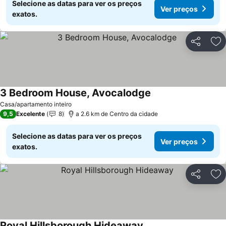
Selecione as datas para ver os preços
Ver preços
exatos.
Partilhar
Ad
3 Bedroom House, Avocalodge
Casa/apartamento inteiro
9,5
Excelente
8
a 2.6 km de Centro da cidade
Selecione as datas para ver os preços
Ver preços
exatos.
Partilhar
Ad
Royal Hillsborough Hideaway