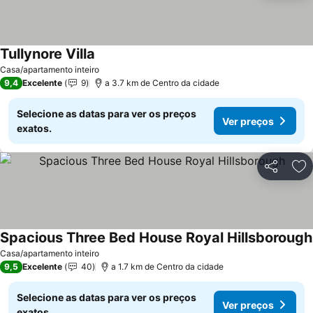
Tullynore Villa
Casa/apartamento inteiro
9,4
Excelente
9
a 3.7 km de Centro da cidade
Selecione as datas para ver os preços
Ver preços
exatos.
Partilhar
Ad
Spacious Three Bed House Royal Hillsborough
Casa/apartamento inteiro
9,5
Excelente
40
a 1.7 km de Centro da cidade
Selecione as datas para ver os preços
Ver preços
exatos.