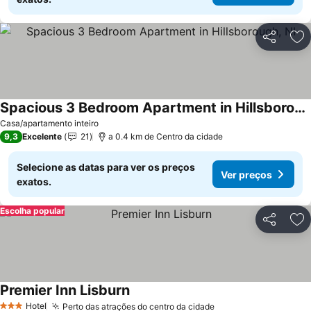
Partilhar
Ad
Spacious 3 Bedroom Apartment in Hillsborough, NI
Casa/apartamento inteiro
9,3
Excelente
21
a 0.4 km de Centro da cidade
Selecione as datas para ver os preços
Ver preços
exatos.
Escolha popular
Partilhar
Ad
Premier Inn Lisburn
Hotel
Perto das atrações do centro da cidade
3 Estrelas