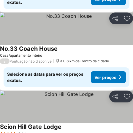
exatos.
Partilhar
Ad
No.33 Coach House
Casa/apartamento inteiro
/
a 0.6 km de Centro da cidade
Pontuação não disponível
Selecione as datas para ver os preços
Ver preços
exatos.
Partilhar
Ad
Scion Hill Gate Lodge