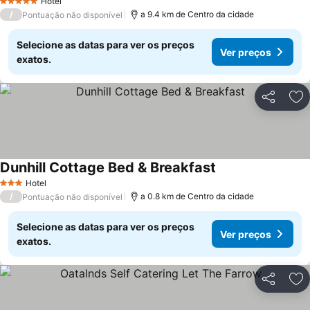
Hotel
5 Estrelas
/
a 9.4 km de Centro da cidade
Pontuação não disponível
Selecione as datas para ver os preços
Ver preços
exatos.
Partilhar
Ad
Dunhill Cottage Bed & Breakfast
Hotel
3 Estrelas
/
a 0.8 km de Centro da cidade
Pontuação não disponível
Selecione as datas para ver os preços
Ver preços
exatos.
Partilhar
Ad