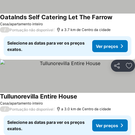
Oatalnds Self Catering Let The Farrow
Casa/apartamento inteiro
/
a 3.7 km de Centro da cidade
Pontuação não disponível
Selecione as datas para ver os preços
Ver preços
exatos.
Partilhar
Ad
Tullunorevilla Entire House
Casa/apartamento inteiro
/
a 3.0 km de Centro da cidade
Pontuação não disponível
Selecione as datas para ver os preços
Ver preços
exatos.