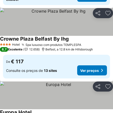
Partilhar
Ad
Crowne Plaza Belfast By Ihg
Hotel
Spa luxuoso com produtos TEMPLESPA
4 Estrelas
8,7
Excelente
12.658
Belfast, a 12.8 km de Hillsborough
€ 117
De
Consulte os preços de
13 sites
Ver preços
Partilhar
Ad
Europa Hotel