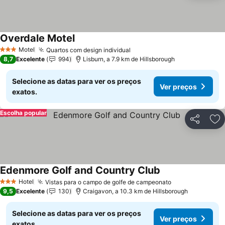
Overdale Motel
Motel
Quartos com design individual
3 Estrelas
8,7
Excelente
994
Lisburn, a 7.9 km de Hillsborough
Selecione as datas para ver os preços
Ver preços
exatos.
Escolha popular
Partilhar
Ad
Edenmore Golf and Country Club
Hotel
Vistas para o campo de golfe de campeonato
3 Estrelas
9,5
Excelente
130
Craigavon, a 10.3 km de Hillsborough
Selecione as datas para ver os preços
Ver preços
exatos.