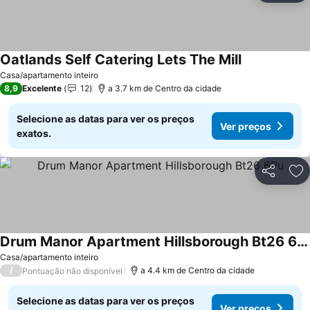
Oatlands Self Catering Lets The Mill
Casa/apartamento inteiro
8,9
Excelente
12
a 3.7 km de Centro da cidade
Selecione as datas para ver os preços
Ver preços
exatos.
Partilhar
Ad
Drum Manor Apartment Hillsborough Bt26 6Pu
Casa/apartamento inteiro
/
a 4.4 km de Centro da cidade
Pontuação não disponível
Selecione as datas para ver os preços
Ver preços