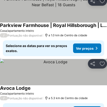
Partilhar
Ad
Parkview Farmhouse | Royal Hillsborough | Luxury Stay | Near Belfast | 18 Guests
Casa/apartamento inteiro
/
a 1.0 km de Centro da cidade
Pontuação não disponível
Selecione as datas para ver os preços
Ver preços
exatos.
Partilhar
Ad
Avoca Lodge
Casa/apartamento inteiro
/
a 5.3 km de Centro da cidade
Pontuação não disponível