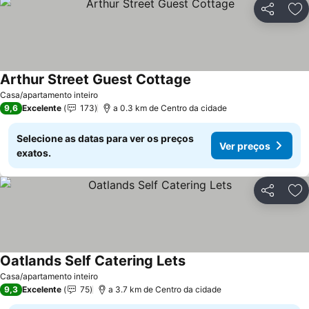
Partilhar
Ad
Arthur Street Guest Cottage
Casa/apartamento inteiro
9,6
Excelente
173
a 0.3 km de Centro da cidade
Selecione as datas para ver os preços
Ver preços
exatos.
Partilhar
Ad
Oatlands Self Catering Lets
Casa/apartamento inteiro
9,3
Excelente
75
a 3.7 km de Centro da cidade