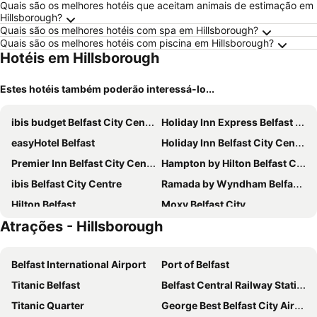
Quais são os melhores hotéis que aceitam animais de estimação em
Hillsborough?
Quais são os melhores hotéis com spa em Hillsborough?
Quais são os melhores hotéis com piscina em Hillsborough?
Hotéis em Hillsborough
Estes hotéis também poderão interessá-lo...
ibis budget Belfast City Centre
Holiday Inn Express Belfast City By Ihg
easyHotel Belfast
Holiday Inn Belfast City Centre By Ihg
Premier Inn Belfast City Centre (Alfred Street) hotel
Hampton by Hilton Belfast City Centre
ibis Belfast City Centre
Ramada by Wyndham Belfast City Centre
Hilton Belfast
Moxy Belfast City
Atrações - Hillsborough
Clayton Hotel Belfast
Leonardo Hotel Belfast
Premier Inn Belfast Titanic Quarter
Voco Belfast By Ihg
Belfast International Airport
Port of Belfast
Premier Inn Belfast City Cathedral Quarter
Titanic Hotel Belfast
Titanic Belfast
Belfast Central Railway Station
innbelfast
The 1852 Hotel - Self Check-in
Titanic Quarter
George Best Belfast City Airport
Europa Hotel
Travelodge Belfast Central