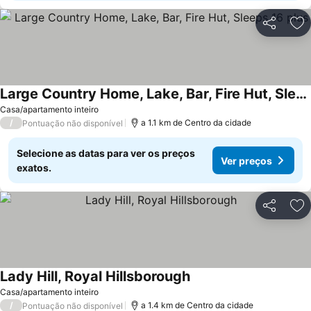
Partilhar
Ad
Large Country Home, Lake, Bar, Fire Hut, Sleeps 16 plus
Casa/apartamento inteiro
/
a 1.1 km de Centro da cidade
Pontuação não disponível
Selecione as datas para ver os preços
Ver preços
exatos.
Partilhar
Ad
Lady Hill, Royal Hillsborough
Casa/apartamento inteiro
/
a 1.4 km de Centro da cidade
Pontuação não disponível