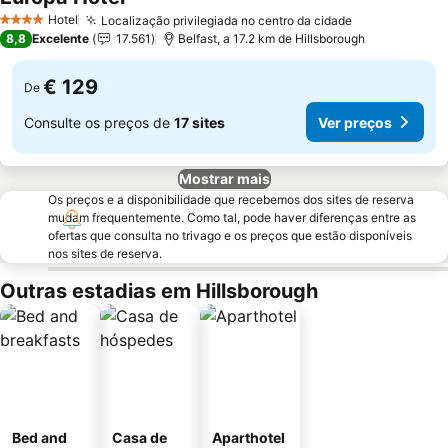
Hotel
Localização privilegiada no centro da cidade
4 Estrelas
8,8
Excelente
17.561
Belfast, a 17.2 km de Hillsborough
€ 129
De
Consulte os preços de
17 sites
Ver preços
Mostrar mais
Os preços e a disponibilidade que recebemos dos sites de reserva
mudam frequentemente. Como tal, pode haver diferenças entre as
ofertas que consulta no trivago e os preços que estão disponíveis
nos sites de reserva.
Outras estadias em Hillsborough
Bed and
Casa de
Aparthotel