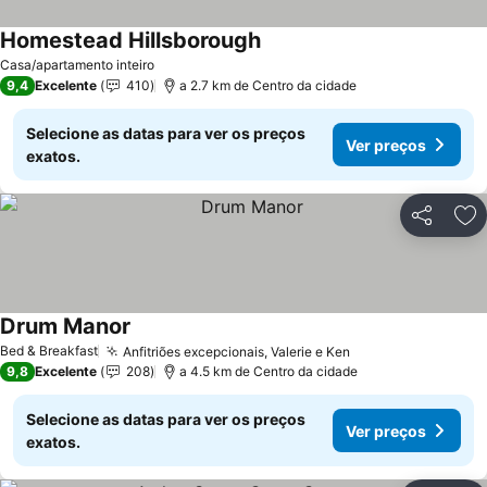
Homestead Hillsborough
Casa/apartamento inteiro
9,4
Excelente
410
a 2.7 km de Centro da cidade
Selecione as datas para ver os preços
Ver preços
exatos.
Partilhar
Ad
Drum Manor
Bed & Breakfast
Anfitriões excepcionais, Valerie e Ken
9,8
Excelente
208
a 4.5 km de Centro da cidade
Selecione as datas para ver os preços
Ver preços
exatos.