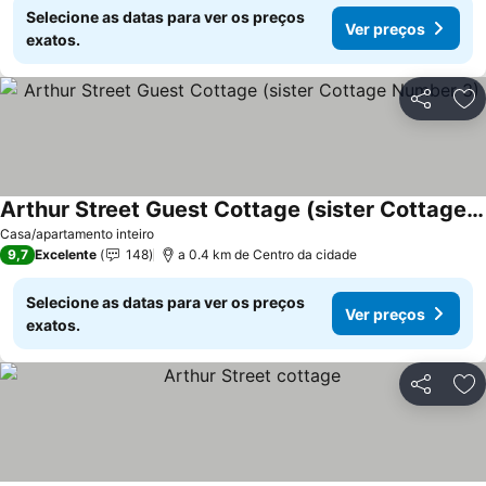
Selecione as datas para ver os preços
Ver preços
exatos.
Partilhar
Ad
Arthur Street Guest Cottage (sister Cottage Number 3)
Casa/apartamento inteiro
9,7
Excelente
148
a 0.4 km de Centro da cidade
Selecione as datas para ver os preços
Ver preços
exatos.
Partilhar
Ad