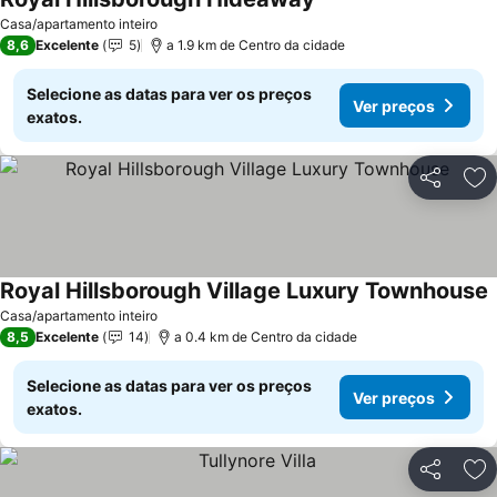
Casa/apartamento inteiro
8,6
Excelente
5
a 1.9 km de Centro da cidade
Selecione as datas para ver os preços
Ver preços
exatos.
Partilhar
Ad
Royal Hillsborough Village Luxury Townhouse
Casa/apartamento inteiro
8,5
Excelente
14
a 0.4 km de Centro da cidade
Selecione as datas para ver os preços
Ver preços
exatos.
Partilhar
Ad