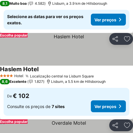
8,1
Muito boa
4.582
Lisburn, a 3.9 km de Hillsborough
Selecione as datas para ver os preços
Ver preços
exatos.
Escolha popular
Partilhar
Ad
Haslem Hotel
Hotel
Localização central na Lisburn Square
4 Estrelas
8,6
Excelente
1.827
Lisburn, a 5.5 km de Hillsborough
€ 102
De
Consulte os preços de
7 sites
Ver preços
Escolha popular
Partilhar
Ad