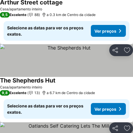
Arthur Street cottage
Casa/apartamento inteiro
9,5
Excelente
88
a 0.3 km de Centro da cidade
Selecione as datas para ver os preços
Ver preços
exatos.
Partilhar
Ad
The Shepherds Hut
Casa/apartamento inteiro
9,8
Excelente
13
a 6.7 km de Centro da cidade
Selecione as datas para ver os preços
Ver preços
exatos.
Partilhar
Ad