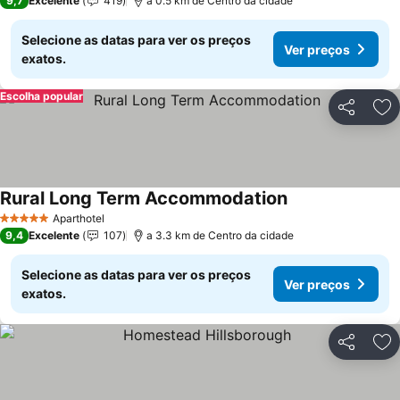
9,7
Excelente
419
a 0.5 km de Centro da cidade
Selecione as datas para ver os preços
Ver preços
exatos.
Escolha popular
Partilhar
Ad
Rural Long Term Accommodation
Aparthotel
5 Estrelas
9,4
Excelente
107
a 3.3 km de Centro da cidade
Selecione as datas para ver os preços
Ver preços
exatos.
Partilhar
Ad