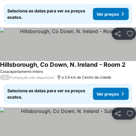
Selecione as datas para ver os preços
Ver preços
exatos.
Partilhar
Ad
Hillsborough, Co Down, N. Ireland - Room 2
Casa/apartamento inteiro
/
a 2.6 km de Centro da cidade
Pontuação não disponível
Selecione as datas para ver os preços
Ver preços
exatos.
Partilhar
Ad