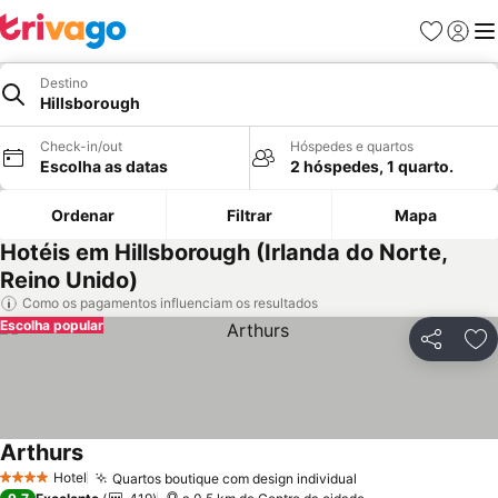
Favoritos
Iniciar
Me
Destino
Hillsborough
Check-in/out
Hóspedes e quartos
Escolha as datas
2 hóspedes, 1 quarto.
Ordenar
Filtrar
Mapa
Hotéis em Hillsborough (Irlanda do Norte,
Reino Unido)
Como os pagamentos influenciam os resultados
Escolha popular
Partilhar
Ad
Arthurs
Hotel
Quartos boutique com design individual
4 Estrelas