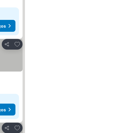
ços
Adicionar aos favoritos
Partilhar
ços
Adicionar aos favoritos
Partilhar