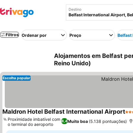
Destino
Filtros
Ordenar por
Preço
Belfast
Alojamentos em Belfast pert
Reino Unido)
Escolha popular
Maldron Hotel Belfast International Airport
4 E
Proximidade imbatível com
Muito boa
(5.138 pontuações)
8,4
o terminal do aeroporto
Ver preços