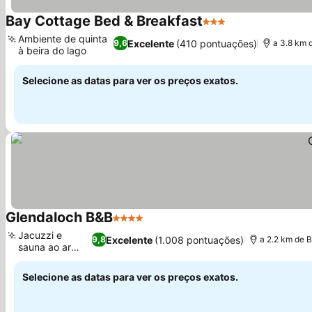
Bay Cottage Bed & Breakfast
3 Estrelas
Ver preços
Ambiente de quinta
Excelente
(410 pontuações)
9,6
a 3.8 km d
à beira do lago
Ver preços
Selecione as datas para ver os preços exatos.
Glendaloch B&B
4 Estrelas
Ver preços
Jacuzzi e
Excelente
(1.008 pontuações)
9,8
a 2.2 km de Be
sauna ao ar
Ver preços
livre
Selecione as datas para ver os preços exatos.