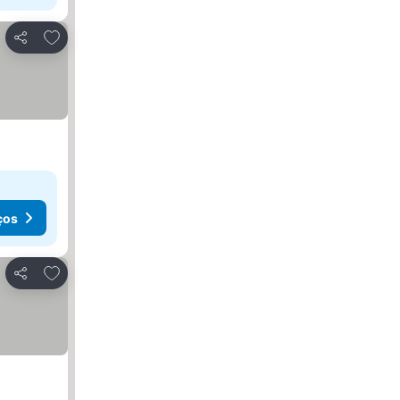
Adicionar aos favoritos
Partilhar
ços
Adicionar aos favoritos
Partilhar