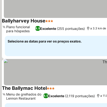
Ballyharvey House
3 Estrelas
Ver preços
Piano funcional
Excelente
(255 pontuações)
9,9
a 3.3 km de 
para hóspedes
Ver preços
Selecione as datas para ver os preços exatos.
The Ballymac Hotel
3 Estrelas
Ver preços
Menu de grelhados do
Excelente
(2.119 pontuações)
8,5
a 11.
Lennon Restaurant
Ver preços