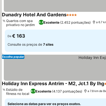
Dunadry Hotel And Gardens
4 Estrelas
Ver preços
Quartos com spa
Excelente
(2.452 pontuações)
8,8
a 6.7 k
privativo no jardim
Ver preços
€ 163
De
Consulte os preços de
7 sites
Escolha popular
Holiday Inn Express Antrim - M2, Jct.1 By Ihg
3
Estúdio de
Excelente
(4.137 pontuações)
8,5
a 7.8 km de Be
fitness no local
Ver preços
Selecione as datas para ver os preços exatos.