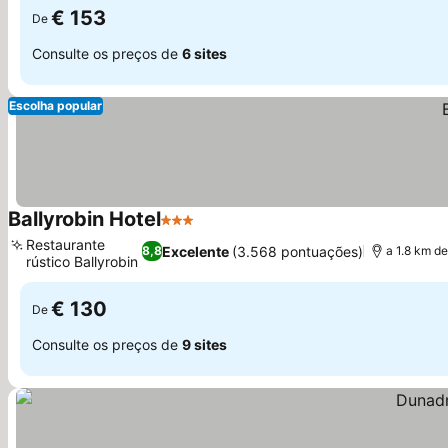
€ 153
De
Consulte os preços de
6 sites
Escolha popular
Ballyrobin Hotel
3 Estrelas
Ver preços
Restaurante
Excelente
(3.568 pontuações)
8,8
a 1.8 km de
rústico Ballyrobin
Ver preços
€ 130
De
Consulte os preços de
9 sites