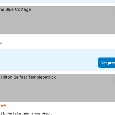
rt
Ver pre
Estrelas
Ver preços
.8 km de Belfast International Airport