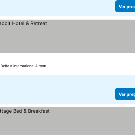
Ver pre
Belfast International Airport
Ver pre