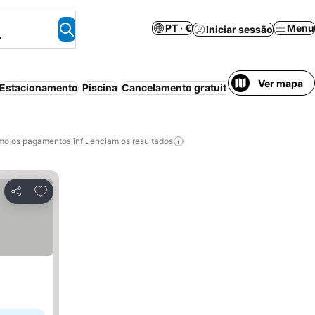
PT · €
Menu
Iniciar sessão
.
Ver mapa
Estacionamento
Piscina
Cancelamento gratuito
Aparthotel
Wi-f
o os pagamentos influenciam os resultados
Adicionar aos favoritos
Partilhar