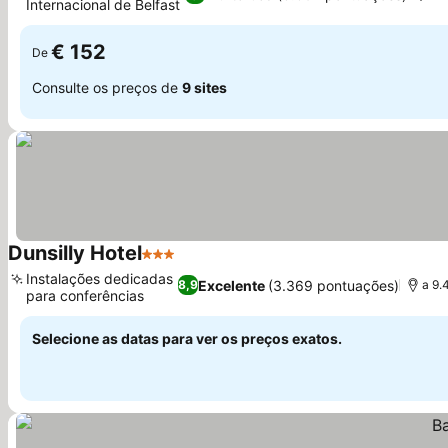
Internacional de Belfast
Ver preços
€ 152
De
Consulte os preços de
9 sites
Dunsilly Hotel
3 Estrelas
Ver preços
Instalações dedicadas
Excelente
(3.369 pontuações)
8,9
a 9.
para conferências
Ver preços
Selecione as datas para ver os preços exatos.