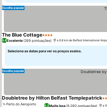
Escolha popular
The Blue Cottage
4 Estrelas
Ver preços
Excelente
(269 pontuações)
9,6
a 6.8 km de Belfast International Airpo
Selecione as datas para ver os preços exatos.
Escolha popular
Doubletree by Hilton Belfast Templepatrick
4 
Perto do Aeroporto
Muito boa
(6.092 pontuações)
8,2
a 9