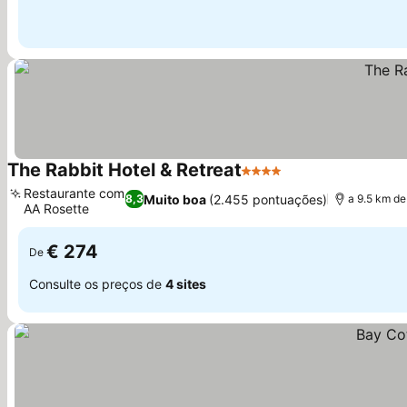
The Rabbit Hotel & Retreat
4 Estrelas
Ver preços
Restaurante com
Muito boa
(2.455 pontuações)
8,3
a 9.5 km de 
AA Rosette
Ver preços
€ 274
De
Consulte os preços de
4 sites