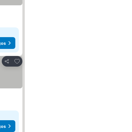
ços
Adicionar aos favoritos
Partilhar
ços