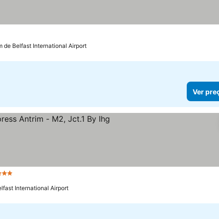
m de Belfast International Airport
Ver pre
 Estrelas
Ver preços
lfast International Airport