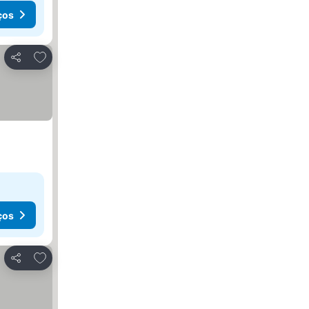
ços
Adicionar aos favoritos
Partilhar
ços
Adicionar aos favoritos
Partilhar