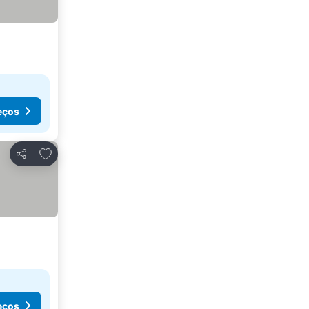
eços
Adicionar aos favoritos
Partilhar
eços