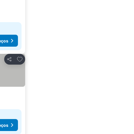
eços
Adicionar aos favoritos
Partilhar
eços