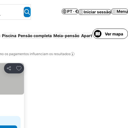
PT · €
Menu
Iniciar sessão
.
Ver mapa
a
Piscina
Pensão completa
Meia-pensão
Aparthotel
Resort
Pequ
o os pagamentos influenciam os resultados
Adicionar aos favoritos
Partilhar