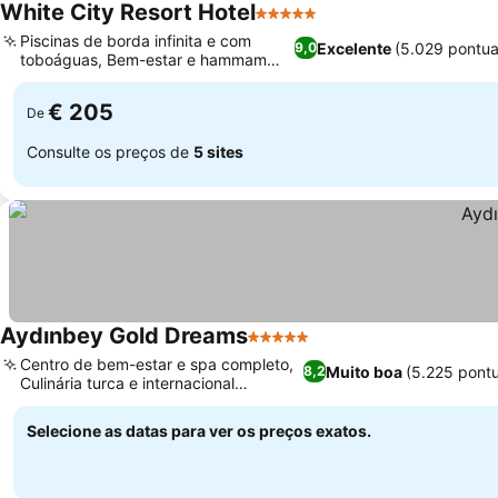
White City Resort Hotel
5 Estrelas
Piscinas de borda infinita e com
Excelente
(5.029 pontu
9,0
toboáguas, Bem-estar e hammam
exclusivos
€ 205
De
Consulte os preços de
5 sites
Aydınbey Gold Dreams
5 Estrelas
Centro de bem-estar e spa completo,
Muito boa
(5.225 pont
8,2
Culinária turca e internacional
diversificada
Selecione as datas para ver os preços exatos.