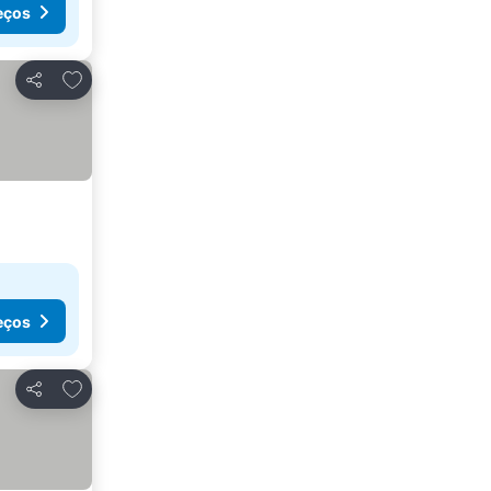
eços
Adicionar aos favoritos
Partilhar
eços
Adicionar aos favoritos
Partilhar