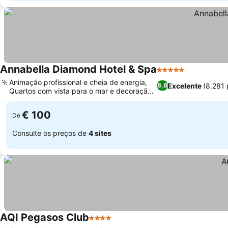
Annabella Diamond Hotel & Spa
5 Estrelas
Animação profissional e cheia de energia,
Excelente
(8.281
8,8
Quartos com vista para o mar e decoração
de bom gosto
€ 100
De
Consulte os preços de
4 sites
AQI Pegasos Club
4 Estrelas