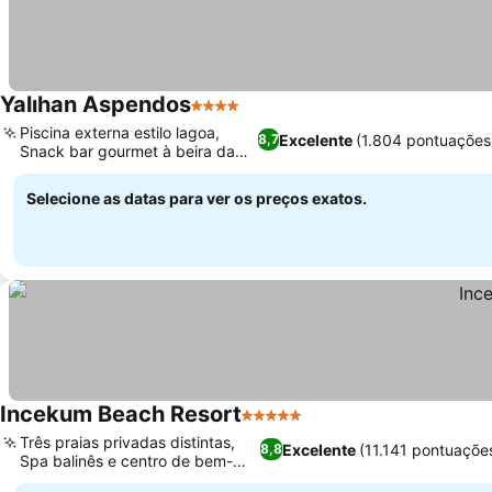
Yalıhan Aspendos
4 Estrelas
Piscina externa estilo lagoa,
Excelente
(1.804 pontuações
8,7
Snack bar gourmet à beira da
praia
Selecione as datas para ver os preços exatos.
Incekum Beach Resort
5 Estrelas
Três praias privadas distintas,
Excelente
(11.141 pontuaçõe
8,8
Spa balinês e centro de bem-
estar