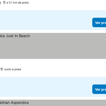
)
a 0.1 km da praia
Ver pr
Junto à praia
Ver pr