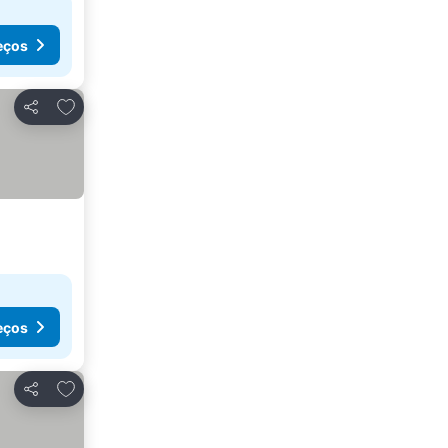
eços
Adicionar aos favoritos
Partilhar
eços
Adicionar aos favoritos
Partilhar