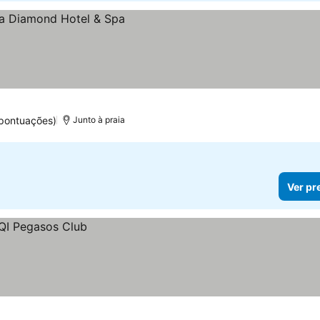
 pontuações)
Junto à praia
Ver pr