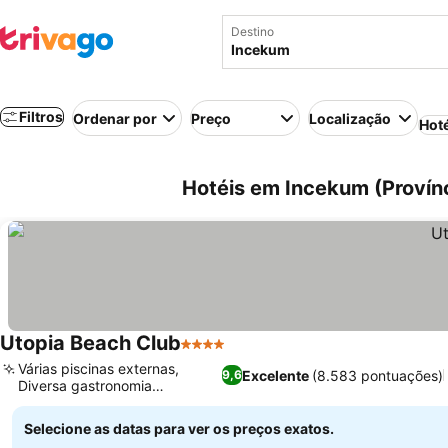
Destino
Filtros
Ordenar por
Preço
Localização
Hot
Hotéis em Incekum (Provínc
Utopia Beach Club
4 Estrelas
Várias piscinas externas,
Excelente
(8.583 pontuações)
9,6
Diversa gastronomia
internacional
Selecione as datas para ver os preços exatos.