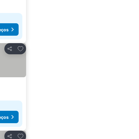
eços
Adicionar aos favoritos
Partilhar
eços
Adicionar aos favoritos