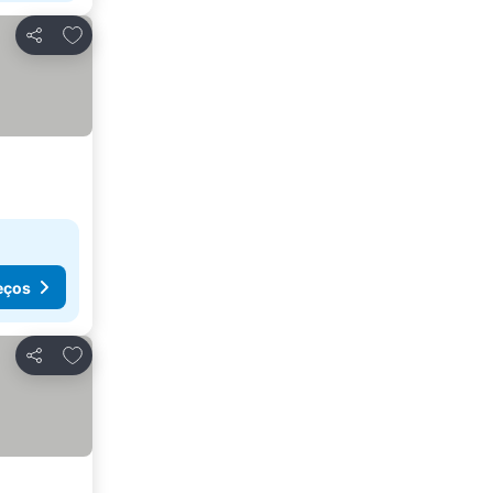
Adicionar aos favoritos
Partilhar
eços
Adicionar aos favoritos
Partilhar