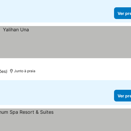
Ver pr
ões)
Junto à praia
Ver pr