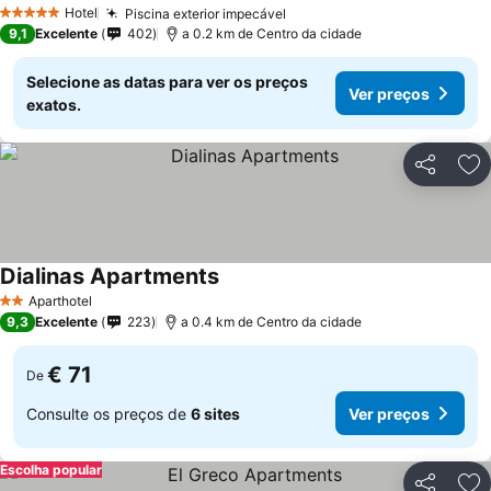
Hotel
Piscina exterior impecável
5 Estrelas
9,1
Excelente
402
a 0.2 km de Centro da cidade
Selecione as datas para ver os preços
Ver preços
exatos.
Partilhar
Ad
Dialinas Apartments
Aparthotel
2 Estrelas
9,3
Excelente
223
a 0.4 km de Centro da cidade
€ 71
De
Consulte os preços de
6 sites
Ver preços
Escolha popular