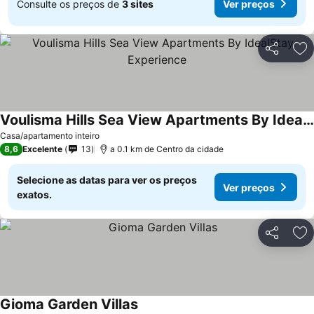
Consulte os preços de
3 sites
Ver preços
Partilhar
Ad
Voulisma Hills Sea View Apartments By IdealStay Experience
Casa/apartamento inteiro
8,6
Excelente
13
a 0.1 km de Centro da cidade
Selecione as datas para ver os preços
Ver preços
exatos.
Partilhar
Ad
Gioma Garden Villas