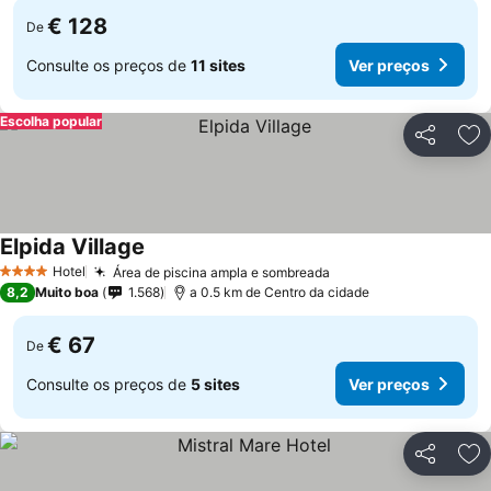
€ 128
De
Consulte os preços de
11 sites
Ver preços
Escolha popular
Partilhar
Ad
Elpida Village
Hotel
Área de piscina ampla e sombreada
4 Estrelas
8,2
Muito boa
1.568
a 0.5 km de Centro da cidade
€ 67
De
Consulte os preços de
5 sites
Ver preços
Partilhar
Ad