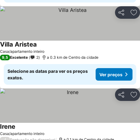
Partilhar
Ad
Villa Aristea
Casa/apartamento inteiro
9,5
Excelente
2
a 0.3 km de Centro da cidade
Selecione as datas para ver os preços
Ver preços
exatos.
Partilhar
Ad
Irene
Casa/apartamento inteiro
/
a 0.1 km de Centro da cidade
Pontuação não disponível