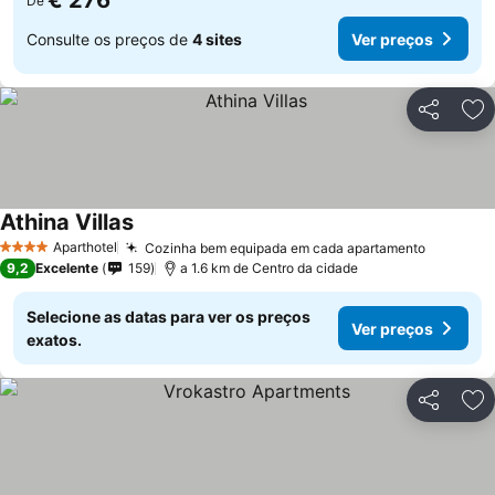
€ 276
De
Consulte os preços de
4 sites
Ver preços
Partilhar
Ad
Athina Villas
Aparthotel
Cozinha bem equipada em cada apartamento
4 Estrelas
9,2
Excelente
159
a 1.6 km de Centro da cidade
Selecione as datas para ver os preços
Ver preços
exatos.
Partilhar
Ad