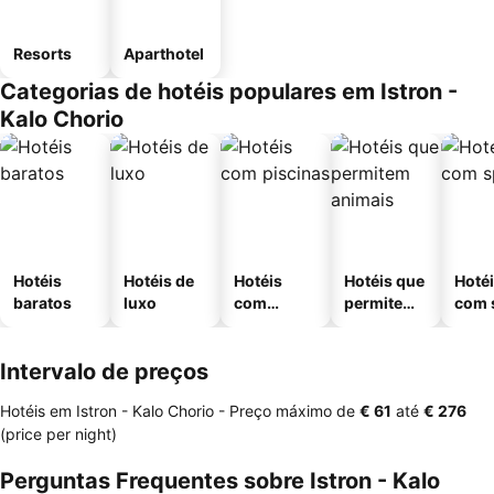
Resorts
Aparthotel
Categorias de hotéis populares em Istron -
Kalo Chorio
Hotéis
Hotéis de
Hotéis
Hotéis que
Hoté
baratos
luxo
com
permitem
com 
piscinas
animais
Intervalo de preços
Hotéis em Istron - Kalo Chorio -
Preço máximo
de
‎€ 61
até
‎€ 276
(price per night)
Perguntas Frequentes sobre Istron - Kalo