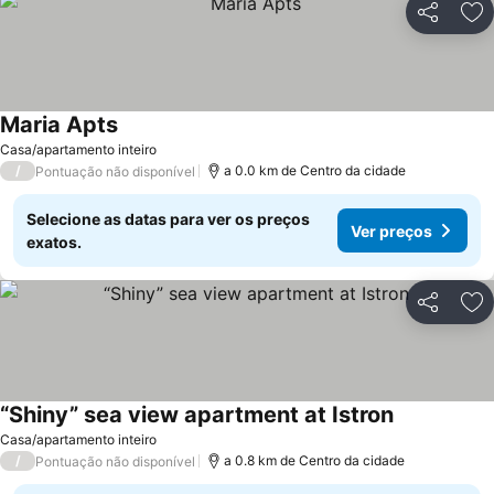
Partilhar
Ad
Maria Apts
Casa/apartamento inteiro
/
a 0.0 km de Centro da cidade
Pontuação não disponível
Selecione as datas para ver os preços
Ver preços
exatos.
Partilhar
Ad
“Shiny” sea view apartment at Istron
Casa/apartamento inteiro
/
a 0.8 km de Centro da cidade
Pontuação não disponível