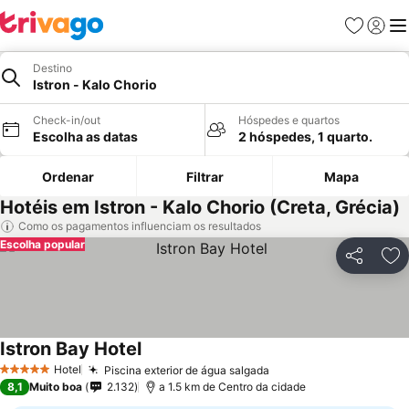
Favoritos
Iniciar
Me
Destino
Istron - Kalo Chorio
Check-in/out
Hóspedes e quartos
Escolha as datas
2 hóspedes, 1 quarto.
Ordenar
Filtrar
Mapa
Hotéis em Istron - Kalo Chorio (Creta, Grécia)
Como os pagamentos influenciam os resultados
Escolha popular
Partilhar
Ad
Istron Bay Hotel
Hotel
Piscina exterior de água salgada
5 Estrelas
8,1
Muito boa
2.132
a 1.5 km de Centro da cidade