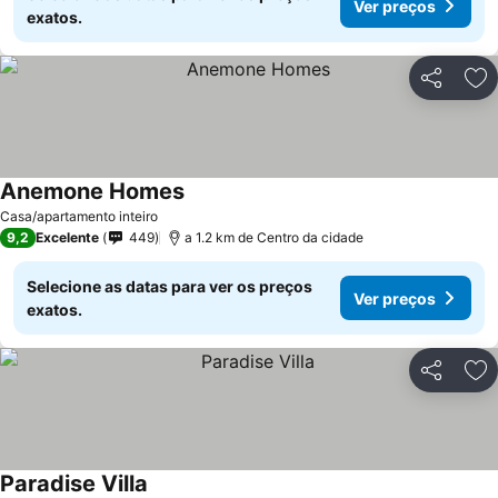
Ver preços
exatos.
Partilhar
Ad
Anemone Homes
Casa/apartamento inteiro
9,2
Excelente
449
a 1.2 km de Centro da cidade
Selecione as datas para ver os preços
Ver preços
exatos.
Partilhar
Ad
Paradise Villa