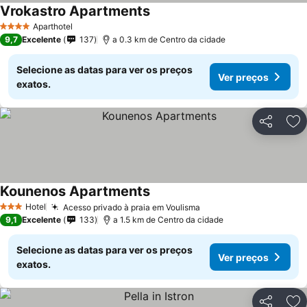
Vrokastro Apartments
Aparthotel
4 Estrelas
9,7
Excelente
137
a 0.3 km de Centro da cidade
Selecione as datas para ver os preços
Ver preços
exatos.
Partilhar
Ad
Kounenos Apartments
Hotel
Acesso privado à praia em Voulisma
3 Estrelas
9,1
Excelente
133
a 1.5 km de Centro da cidade
Selecione as datas para ver os preços
Ver preços
exatos.