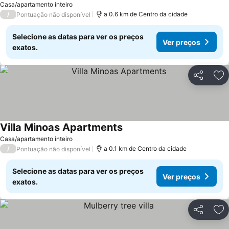
Casa/apartamento inteiro
/
a 0.6 km de Centro da cidade
Pontuação não disponível
Selecione as datas para ver os preços
Ver preços
exatos.
Partilhar
Ad
Villa Minoas Apartments
Casa/apartamento inteiro
/
a 0.1 km de Centro da cidade
Pontuação não disponível
Selecione as datas para ver os preços
Ver preços
exatos.
Partilhar
Ad