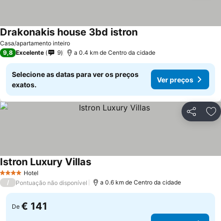
Drakonakis house 3bd istron
Casa/apartamento inteiro
9,8
Excelente
9
a 0.4 km de Centro da cidade
Selecione as datas para ver os preços
Ver preços
exatos.
Partilhar
Ad
Istron Luxury Villas
Hotel
4 Estrelas
/
a 0.6 km de Centro da cidade
Pontuação não disponível
€ 141
De