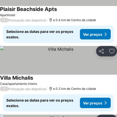
Plaisir Beachside Apts
Aparthotel
/
a 0.4 km de Centro da cidade
Pontuação não disponível
Selecione as datas para ver os preços
Ver preços
exatos.
Partilhar
Ad
Villa Michalis
Casa/apartamento inteiro
/
a 0.3 km de Centro da cidade
Pontuação não disponível
Selecione as datas para ver os preços
Ver preços
exatos.