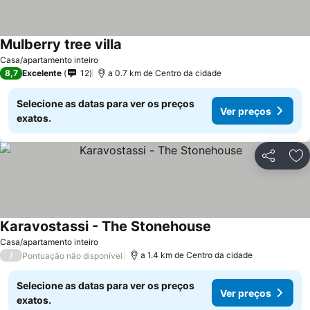
Mulberry tree villa
Casa/apartamento inteiro
8,7
Excelente
12
a 0.7 km de Centro da cidade
Selecione as datas para ver os preços
Ver preços
exatos.
Partilhar
Ad
Karavostassi - The Stonehouse
Casa/apartamento inteiro
/
a 1.4 km de Centro da cidade
Pontuação não disponível
Selecione as datas para ver os preços
Ver preços
exatos.