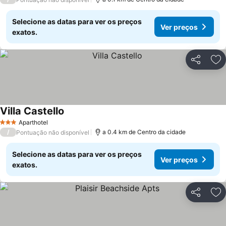
Selecione as datas para ver os preços
Ver preços
exatos.
Partilhar
Ad
Villa Castello
Aparthotel
3 Estrelas
/
a 0.4 km de Centro da cidade
Pontuação não disponível
Selecione as datas para ver os preços
Ver preços
exatos.
Partilhar
Ad