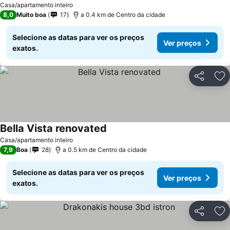
Casa/apartamento inteiro
8,0
Muito boa
17
a 0.4 km de Centro da cidade
Selecione as datas para ver os preços
Ver preços
exatos.
Partilhar
Ad
Bella Vista renovated
Casa/apartamento inteiro
7,9
Boa
28
a 0.5 km de Centro da cidade
Selecione as datas para ver os preços
Ver preços
exatos.
Partilhar
Ad