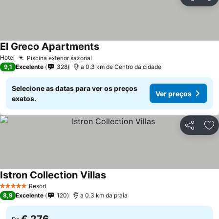
Partilhar
Ad
El Greco Apartments
Hotel
Piscina exterior sazonal
9,1
Excelente
328
a 0.3 km de Centro da cidade
Selecione as datas para ver os preços
Ver preços
exatos.
Partilhar
Ad
Istron Collection Villas
Resort
5 Estrelas
8,9
Excelente
120
a 0.3 km da praia