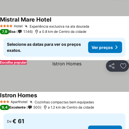
Mistral Mare Hotel
Hotel
Experiência exclusiva na ala dourada
4 Estrelas
7,9
Boa
1.146
a 0.8 km de Centro da cidade
Selecione as datas para ver os preços
Ver preços
exatos.
Escolha popular
Partilhar
Ad
Istron Homes
Aparthotel
Cozinhas compactas bem equipadas
3 Estrelas
9,4
Excelente
500
a 1.2 km de Centro da cidade
€ 61
De