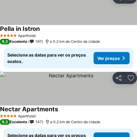
Partilhar
Ad
Pella in Istron
Aparthotel
5 Estrelas
9,2
Excelente
197
a 0.2 km de Centro da cidade
Selecione as datas para ver os preços
Ver preços
exatos.
Partilhar
Ad
Nectar Apartments
Aparthotel
5 Estrelas
9,2
Excelente
147
a 0.2 km de Centro da cidade
Selecione as datas para ver os preços