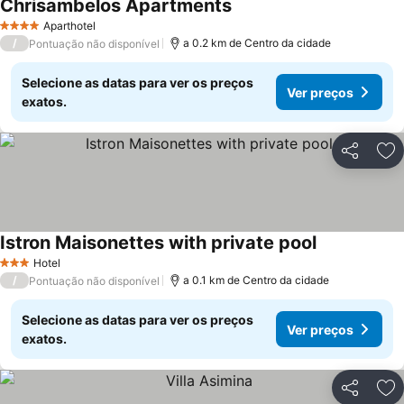
Chrisambelos Apartments
Aparthotel
4 Estrelas
/
a 0.2 km de Centro da cidade
Pontuação não disponível
Selecione as datas para ver os preços
Ver preços
exatos.
Partilhar
Ad
Istron Maisonettes with private pool
Hotel
3 Estrelas
/
a 0.1 km de Centro da cidade
Pontuação não disponível
Selecione as datas para ver os preços
Ver preços
exatos.
Partilhar
Ad