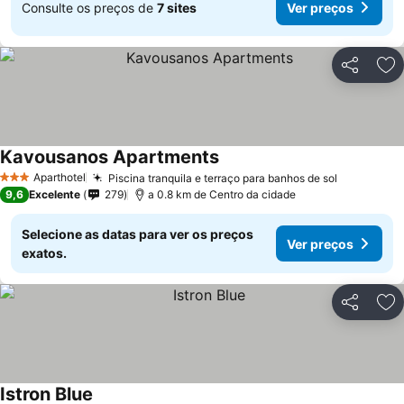
Consulte os preços de
7 sites
Ver preços
Partilhar
Ad
Kavousanos Apartments
Aparthotel
Piscina tranquila e terraço para banhos de sol
3 Estrelas
9,6
Excelente
279
a 0.8 km de Centro da cidade
Selecione as datas para ver os preços
Ver preços
exatos.
Partilhar
Ad
Istron Blue