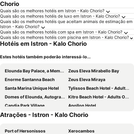
Chorio
Quais são os melhores hotéis em Istron - Kalo Chorio?
Quais são os melhores hotéis de luxo em Istron - Kalo Chorio?
Quais são os melhores hotéis que aceitam animais de estimação em
Istron - Kalo Chorio?
Quais são os melhores hotéis com spa em Istron - Kalo Chorio?
Quais são os melhores hotéis com piscina em Istron - Kalo Chorio?
Hotéis em Istron - Kalo Chorio
Estes hotéis também poderão interessá-lo...
Elounda Bay Palace, a Member of the Leading Hotels of the World
Zeus Eleva Mirabello Bay
Enorme Santanna Beach
Zeus Eleva Miraya
Santa Marina Unique Hotel
Tylissos Beach Hotel - Adults Only
Domes of Elounda, Autograph Collection
Kitro Beach Hotel - Adults Only
Candia Park Village
Apollon Hotel
Atrações - Istron - Kalo Chorio
Mistral Bay Hotel
InterContinental Crete by IHG
Ariadne Beach - Adults Only
Vasia Ormos Hotel
Port of Hersonissos
Xerocambos
Mistral Mare Hotel
Faedra Beach Resort