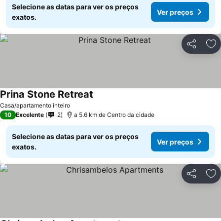
Selecione as datas para ver os preços
Ver preços
exatos.
Partilhar
Ad
Prina Stone Retreat
Casa/apartamento inteiro
10
Excelente
2
a 5.6 km de Centro da cidade
Selecione as datas para ver os preços
Ver preços
exatos.
Partilhar
Ad