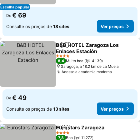
Escolha popular
€ 69
De
Consulte os preços de
18 sites
Ver preços
B&B HOTEL Zaragoza Los
Partilhar
Adicionar aos favoritos
Enlaces Estación
Ver preços
4 Estrelas
8,4
Muito boa
4.139
Saragoça, a 18.2 km de La Muela
Acesso a academia moderna
Ver preços
€ 49
De
Consulte os preços de
13 sites
Ver preços
Eurostars Zaragoza
Partilhar
Adicionar aos favoritos
Ver pr
4 Estrelas
7,8
Boa
11.272