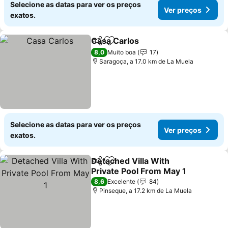
Selecione as datas para ver os preços
Ver preços
exatos.
Casa Carlos
Partilhar
Adicionar aos favoritos
Ver preços
8,0
Muito boa
17
Saragoça, a 17.0 km de La Muela
Selecione as datas para ver os preços
Ver preços
exatos.
Detached Villa With
Partilhar
Adicionar aos favoritos
Private Pool From May 1
Ver preços
8,6
Excelente
84
Pinseque, a 17.2 km de La Muela