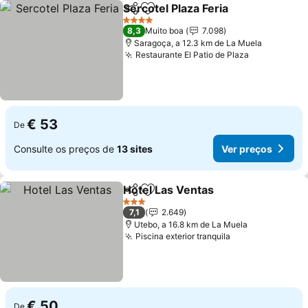
Sercotel Plaza Feria
Partilhar
Adicionar aos favoritos
Ver pr
4 Estrelas
8,3
Muito boa
7.098
Saragoça, a 12.3 km de La Muela
Restaurante El Patio de Plaza
Ver preços
€ 53
De
Consulte os preços de
13 sites
Ver preços
Hotel Las Ventas
Partilhar
Adicionar aos favoritos
Ver preço
3 Estrelas
7,1
2.649
Utebo, a 16.8 km de La Muela
Piscina exterior tranquila
Ver preços
€ 50
De