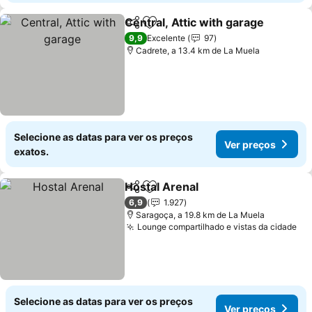
Central, Attic with garage
Partilhar
Adicionar aos favoritos
9,9
Excelente
97
Cadrete, a 13.4 km de La Muela
Selecione as datas para ver os preços
Ver preços
exatos.
Hostal Arenal
Partilhar
Adicionar aos favoritos
Ver preços
6,9
1.927
Saragoça, a 19.8 km de La Muela
Lounge compartilhado e vistas da cidade
Ve
Selecione as datas para ver os preços
Ver preços