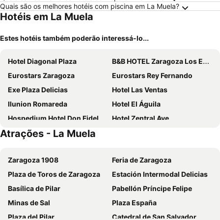
Quais são os melhores hotéis com piscina em La Muela?
Hotéis em La Muela
Estes hotéis também poderão interessá-lo...
Hotel Diagonal Plaza
B&B HOTEL Zaragoza Los Enlaces Estación
Eurostars Zaragoza
Eurostars Rey Fernando
Exe Plaza Delicias
Hotel Las Ventas
Ilunion Romareda
Hotel El Águila
Hospedium Hotel Don Fidel
Hotel Zentral Ave
Atrações - La Muela
Kadrit Hotel
Sercotel Plaza Feria
Hotel Delicias
Hotel Europa
Zaragoza 1908
Feria de Zaragoza
Hotel Reina Petronila
Hotel 280 Zaragoza
Plaza de Toros de Zaragoza
Estación Intermodal Delicias
Vineam Hotel
Hotel El Cisne
Basílica de Pilar
Pabellón Príncipe Felipe
Camping Ciudad de Zaragoza
U Hotel Villa-Gomá
Minas de Sal
Plaza España
Hotel 280
Hotel Villa de Zaragoza
Plaza del Pilar
Catedral de San Salvador
Hotel Partner Romareda
Hotel Tryp Zaragoza