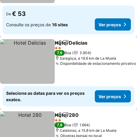
€ 53
De
Consulte os preços de
16 sites
Ver preços
Hotel Delicias
Partilhar
Adicionar aos favoritos
Ver preços
2 Estrelas
7,6
Boa
3.904
Saragoça, a 19.6 km de La Muela
Disponibilidade de estacionamento privativo
Selecione as datas para ver os preços
Ver preços
exatos.
Hotel 280
Partilhar
Adicionar aos favoritos
Ver preços
2 Estrelas
7,8
Boa
1.664
Calatorao, a 15.8 km de La Muela
Oliveiras bonsai no local
Ver preços