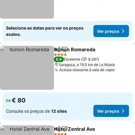
Selecione as datas para ver os preços
Ver preços
exatos.
Ilunion Romareda
Partilhar
Adicionar aos favoritos
Ver preç
4 Estrelas
8,6
Excelente
8.387
Saragoça, a 19.0 km de La Muela
Acesso relaxante à sala de vapor
Ver preç
€ 80
De
Consulte os preços de
12 sites
Ver preços
Hotel Zentral Ave
Partilhar
Adicionar aos favoritos
Ver preç