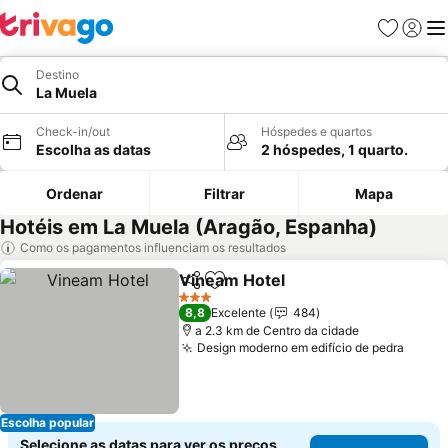
Favoritos
Iniciar
Me
Destino
La Muela
Check-in/out
Hóspedes e quartos
Escolha as datas
2 hóspedes, 1 quarto.
Ordenar
Filtrar
Mapa
Hotéis em La Muela (Aragão, Espanha)
Como os pagamentos influenciam os resultados
Vineam Hotel
Partilhar
Adicionar aos favoritos
Ver preços
3 Estrelas
8,8
Excelente
484
a 2.3 km de Centro da cidade
Design moderno em edifício de pedra
Ver p
Escolha popular
Selecione as datas para ver os preços