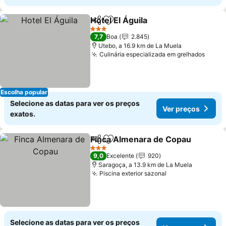
Hotel El Águila
Partilhar
Adicionar aos favoritos
Ver preços
3 Estrelas
7,7
Boa
2.845
Utebo, a 16.9 km de La Muela
Culinária especializada em grelhados
Ver p
Escolha popular
Selecione as datas para ver os preços
Ver preços
exatos.
Finca Almenara de Copau
Partilhar
Adicionar aos favoritos
3 Estrelas
9,0
Excelente
920
Saragoça, a 13.9 km de La Muela
Piscina exterior sazonal
Ver preços
Selecione as datas para ver os preços