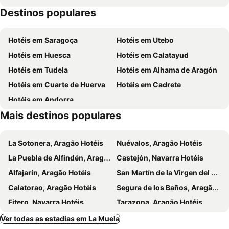
Destinos populares
Parque Goya
Puerta del Carmen
Mercado Central
La Magdalena
Hotéis em Saragoça
Hotéis em Utebo
Puente de Piedra
Estación del Norte
Hotéis em Huesca
Hotéis em Calatayud
Zaragoza Airport
Estadio de la Romareda
Hotéis em Tudela
Hotéis em Alhama de Aragón
Club Deportivo Municipal Siglo XXI
Centro comercial Plaza Imperial
Hotéis em Cuarte de Huerva
Hotéis em Cadrete
Plaza Aragón
Centro Comercial Aragonia
Hotéis em Andorra
Parque de Atracciones de Zaragoza
Palacio Municipal de Deportes
Mais destinos populares
Auditorio de Zaragoza
Murallas Romanas
La Lonja
Calle Don Jaime I
La Sotonera, Aragão Hotéis
Nuévalos, Aragão Hotéis
Alfocea
La Puebla de Alfindén, Aragão Hotéis
Castejón, Navarra Hotéis
Alfajarín, Aragão Hotéis
San Martín de la Virgen del Moncayo, Aragão Hotéis
Calatorao, Aragão Hotéis
Segura de los Baños, Aragão Hotéis
Fitero, Navarra Hotéis
Tarazona, Aragão Hotéis
Ateca, Aragão Hotéis
Alcorisa, Aragão Hotéis
Ver todas as estadias em La Muela