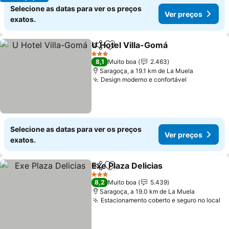
Selecione as datas para ver os preços
Ver preços
exatos.
U Hotel Villa-Gomá
Partilhar
Adicionar aos favoritos
Ver pr
3 Estrelas
8,1
Muito boa
2.463
Saragoça, a 19.1 km de La Muela
Design moderno e confortável
Ver preços
Selecione as datas para ver os preços
Ver preços
exatos.
Exe Plaza Delicias
Partilhar
Adicionar aos favoritos
Ver preç
3 Estrelas
8,2
Muito boa
5.439
Saragoça, a 19.0 km de La Muela
Estacionamento coberto e seguro no local
Ve