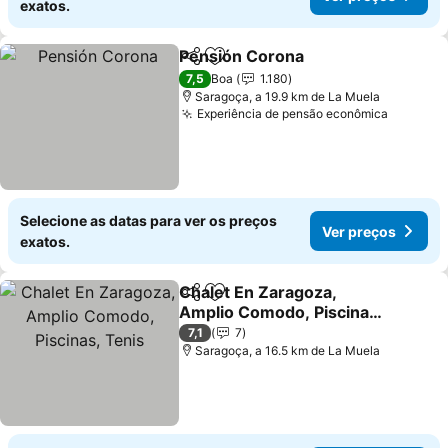
exatos.
Pensión Corona
Partilhar
Adicionar aos favoritos
Ver preço
7,5
Boa
1.180
Saragoça, a 19.9 km de La Muela
Experiência de pensão econômica
Ver pre
Selecione as datas para ver os preços
Ver preços
exatos.
Chalet En Zaragoza,
Partilhar
Adicionar aos favoritos
Amplio Comodo, Piscinas,
Tenis
Ver preços
7,1
7
Saragoça, a 16.5 km de La Muela