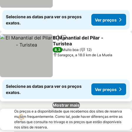
Selecione as datas para ver os preços
Ver preços
exatos.
El Manantial del Pilar -
Partilhar
Adicionar aos favoritos
Turistea
Ver preços
8,3
Muito boa
12
Saragoça, a 18.0 km de La Muela
Selecione as datas para ver os preços
Ver preços
exatos.
Mostrar mais
Os preços e a disponibilidade que recebemos dos sites de reserva
mudam frequentemente. Como tal, pode haver diferenças entre as
ofertas que consulta no trivago e os preços que estão disponíveis
nos sites de reserva.