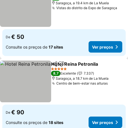
Saragoça, a 19.4 km de La Muela
Vistas do distrito da Expo de Saragoça
Ver 
€ 50
De
Consulte os preços de
17 sites
Ver preços
Hotel Reina Petronila
Partilhar
Adicionar aos favoritos
Ver p
5 Estrelas
8,7
Excelente
7.337
Saragoça, a 18.7 km de La Muela
Centro de bem-estar nas alturas
Ver preç
€ 90
De
Consulte os preços de
18 sites
Ver preços