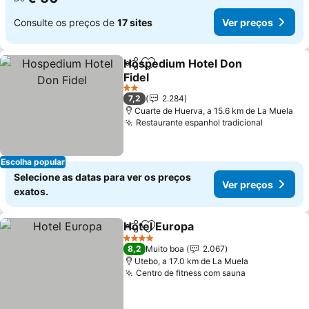
Consulte os preços de
17 sites
Ver preços
Hospedium Hotel Don
Partilhar
Adicionar aos favoritos
Fidel
Ver preços
2 Estrelas
7,2
2.284
Cuarte de Huerva, a 15.6 km de La Muela
Restaurante espanhol tradicional
Ver preç
Escolha popular
Selecione as datas para ver os preços
Ver preços
exatos.
Hotel Europa
Partilhar
Adicionar aos favoritos
Ver preços
4 Estrelas
8,2
Muito boa
2.067
Utebo, a 17.0 km de La Muela
Centro de fitness com sauna
Ver preços