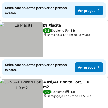
Selecione as datas para ver os preços
Ver preços
exatos.
La Placita
Partilhar
Adicionar aos favoritos
Ver preços
9,2
Excelente
31
Bárboles, a 17.7 km de La Muela
Selecione as datas para ver os preços
Ver preços
exatos.
JUNCAL Bonito Loft, 110
Partilhar
Adicionar aos favoritos
m2
Ver preços
9,9
Excelente
14
Saragoça, a 17.7 km de La Muela