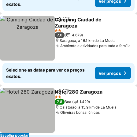
Ver preços
exatos.
Camping Ciudad de
Partilhar
Adicionar aos favoritos
Zaragoza
Ver preços
2 Estrelas
7,0
4.679
Saragoça, a 16.1 km de La Muela
Ambiente e atividades para toda a família
Ve
Selecione as datas para ver os preços
Ver preços
exatos.
Hotel 280 Zaragoza
Partilhar
Adicionar aos favoritos
Ver pr
2 Estrelas
7,8
Boa
1.429
Calatorao, a 15.9 km de La Muela
Oliveiras bonsai únicas
Ver preços
Escolha popular