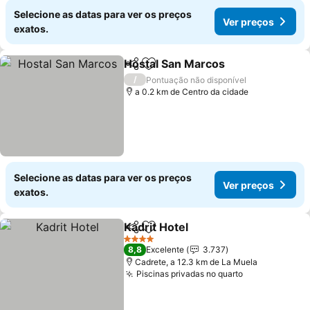
Selecione as datas para ver os preços
Ver preços
exatos.
Hostal San Marcos
Partilhar
Adicionar aos favoritos
Ver pre
/
Pontuação não disponível
a 0.2 km de Centro da cidade
Selecione as datas para ver os preços
Ver preços
exatos.
Kadrit Hotel
Partilhar
Adicionar aos favoritos
Ver preços
4 Estrelas
8,8
Excelente
3.737
Cadrete, a 12.3 km de La Muela
Piscinas privadas no quarto
Ver preços