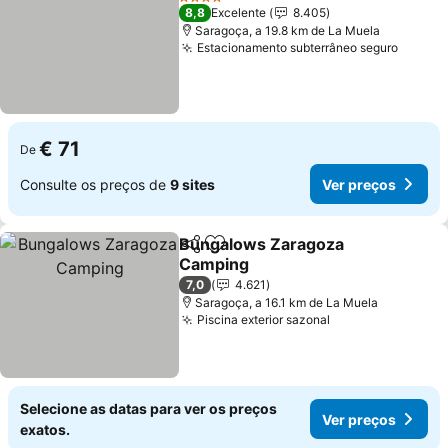
4 Estrelas
8,8
Excelente
8.405
Saragoça, a 19.8 km de La Muela
Estacionamento subterrâneo seguro
Ver pr
€ 71
De
Consulte os preços de
9 sites
Ver preços
Bungalows Zaragoza
Partilhar
Adicionar aos favoritos
Camping
Ver preços
7,0
4.621
Saragoça, a 16.1 km de La Muela
Piscina exterior sazonal
Ver preços
Selecione as datas para ver os preços
Ver preços
exatos.