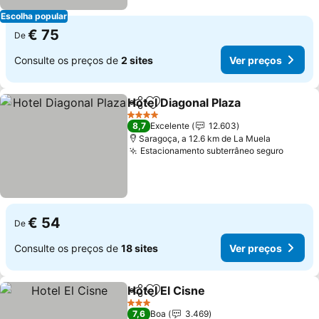
Escolha popular
€ 75
De
Consulte os preços de
2 sites
Ver preços
Hotel Diagonal Plaza
Partilhar
Adicionar aos favoritos
Ver p
4 Estrelas
8,7
Excelente
12.603
Saragoça, a 12.6 km de La Muela
Estacionamento subterrâneo seguro
Ver pr
€ 54
De
Consulte os preços de
18 sites
Ver preços
Hotel El Cisne
Partilhar
Adicionar aos favoritos
Ver preços
3 Estrelas
7,6
Boa
3.469