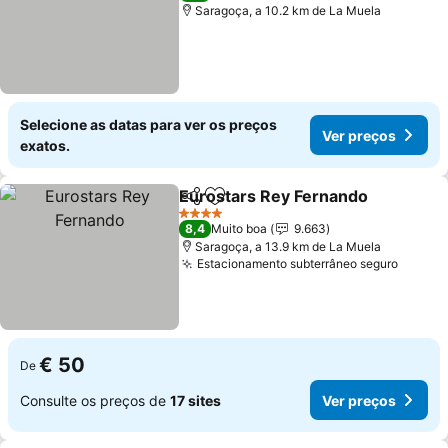
Saragoça, a 10.2 km de La Muela
Selecione as datas para ver os preços
Ver preços
exatos.
Eurostars Rey Fernando
Partilhar
Adicionar aos favoritos
Ve
4 Estrelas
8,4
Muito boa
9.663
Saragoça, a 13.9 km de La Muela
Estacionamento subterrâneo seguro
Ver pr
€ 50
De
Consulte os preços de
17 sites
Ver preços