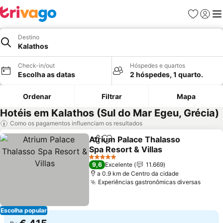
Favoritos
Iniciar
Me
Destino
Kalathos
Check-in/out
Hóspedes e quartos
Escolha as datas
2 hóspedes, 1 quarto.
Ordenar
Filtrar
Mapa
Hotéis em Kalathos (Sul do Mar Egeu, Grécia)
Como os pagamentos influenciam os resultados
Atrium Palace Thalasso
Partilhar
Adicionar aos favoritos
Spa Resort & Villas
5 Estrelas
9,6
Excelente
11.669
a 0.9 km de Centro da cidade
Experiências gastronômicas diversas
Escolha popular