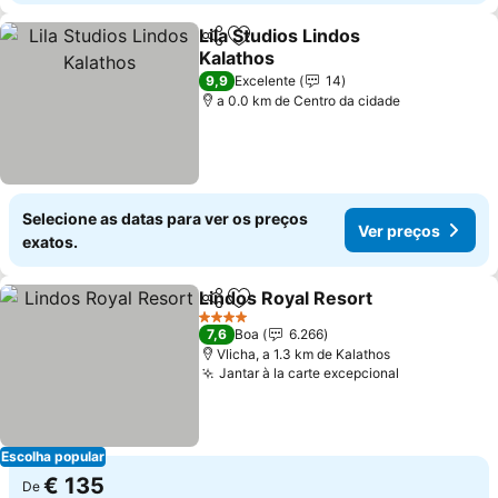
Lila Studios Lindos
Partilhar
Adicionar aos favoritos
Kalathos
9,9
Excelente
14
a 0.0 km de Centro da cidade
Selecione as datas para ver os preços
Ver preços
exatos.
Lindos Royal Resort
Partilhar
Adicionar aos favoritos
4 Estrelas
7,6
Boa
6.266
Vlicha, a 1.3 km de Kalathos
Jantar à la carte excepcional
Escolha popular
€ 135
De