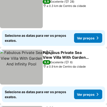
9,9
Excelente
28
a 0.3 km de Centro da cidade
Selecione as datas para ver os preços
Ver preços
exatos.
Fabulous Private Sea
Partilhar
Adicionar aos favoritos
View Villa With Garden
And Infinity Pool
9,6
Excelente
6
a 0.9 km de Centro da cidade
Selecione as datas para ver os preços
Ver preços
exatos.