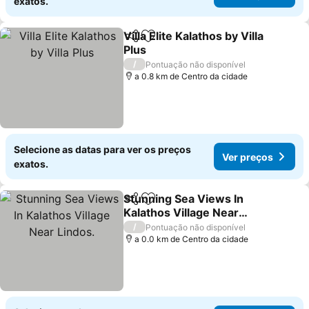
exatos.
Villa Elite Kalathos by Villa
Partilhar
Adicionar aos favoritos
Plus
/
Pontuação não disponível
a 0.8 km de Centro da cidade
Selecione as datas para ver os preços
Ver preços
exatos.
Stunning Sea Views In
Partilhar
Adicionar aos favoritos
Kalathos Village Near
Lindos.
/
Pontuação não disponível
a 0.0 km de Centro da cidade