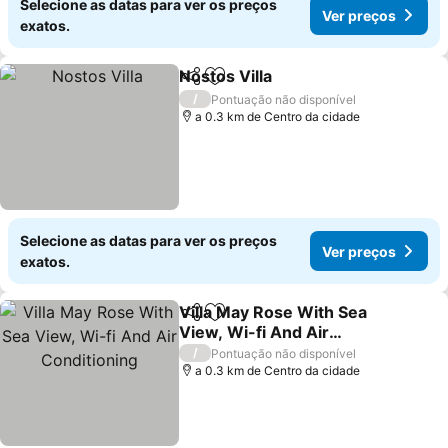
Selecione as datas para ver os preços
Ver preços
exatos.
Nostos Villa
Partilhar
Adicionar aos favoritos
/
Pontuação não disponível
a 0.3 km de Centro da cidade
Selecione as datas para ver os preços
Ver preços
exatos.
Villa May Rose With Sea
Partilhar
Adicionar aos favoritos
View, Wi-fi And Air
Conditioning
/
Pontuação não disponível
a 0.3 km de Centro da cidade