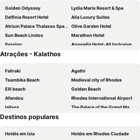
Golden Odyssey
Lydia Maris Resort & Spa
Delfinia Resort Hotel
Alia Luxury Suites
Atrium Palace Thalasso Spa Resort & Villas
Olive Garden Hotel
Sun Beach Lindos
Marathon Hotel
Ilyssion
Anavadia Hotel-All Inclusive
Atrações - Kalathos
Porto Angeli
Casa Cook Rhodes
Elvita Beach Hotel
Lindos View Hotel
Faliraki
Agathi
TUI Blue Atlantica Aegean Park
Lindos White Hotel & Suites
Tsambika Beach
Μedieval city of Rhodes
Amoh, a Luxury Collection Resort, Rhodes
Paralos Rodos Lifestyle
Elli beach
Golden Beach
Leonardo Kolymbia Resort Rhodes
Stella Hotel
Afandou
Rhodes International Airport
Ekaterini Hotel
Lindos Sun
Ialisos
The Palace of the Grand Master
Ledras
Belvita Hotel
Destinos populares
Old Town Gates
Kalathos
Aquagrand Artistic Luxury Beach Resort - Adults Only
White Olive Premium Lindos
Acrópolis de Lindos
Kiotari
Atlantica Imperial Resort - Adults Only
Memphis Beach Hotel
Hotéis em Ixia
Hotéis em Rhodes Ciudade
Kolymbia A - Limanaki
Afandou Golf Course
Labranda Kiotari Miraluna Resort
Princess Sun Hotel