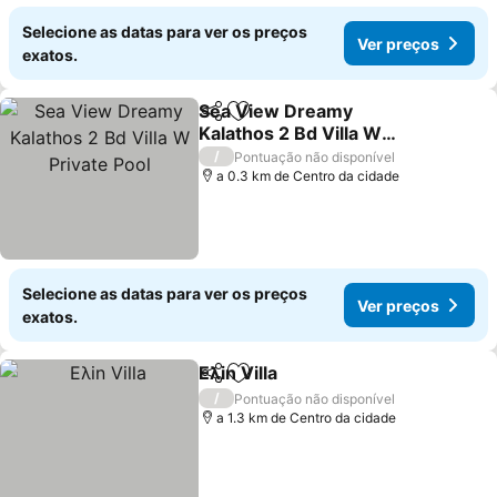
Selecione as datas para ver os preços
Ver preços
exatos.
Sea View Dreamy
Partilhar
Adicionar aos favoritos
Kalathos 2 Bd Villa W
Private Pool
/
Pontuação não disponível
a 0.3 km de Centro da cidade
Selecione as datas para ver os preços
Ver preços
exatos.
Ελin Villa
Partilhar
Adicionar aos favoritos
/
Pontuação não disponível
a 1.3 km de Centro da cidade