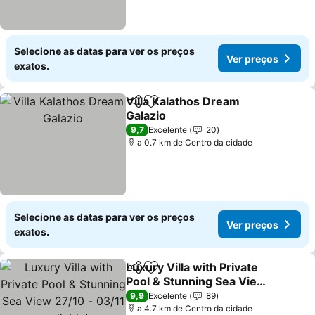
Selecione as datas para ver os preços
Ver preços
exatos.
Villa Kalathos Dream
Partilhar
Adicionar aos favoritos
Galazio
9,7
Excelente
20
a 0.7 km de Centro da cidade
Selecione as datas para ver os preços
Ver preços
exatos.
Luxury Villa with Private
Partilhar
Adicionar aos favoritos
Pool & Stunning Sea View
27/10 - 03/11 available!
9,9
Excelente
89
a 4.7 km de Centro da cidade