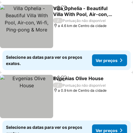
Villa Ophelia - Beautiful
Partilhar
Adicionar aos favoritos
Villa With Pool, Air-con,
Wi-fi, Ping-pong & More
/
Pontuação não disponível
a 4.6 km de Centro da cidade
Selecione as datas para ver os preços
Ver preços
exatos.
Evgenias Olive House
Partilhar
Adicionar aos favoritos
/
Pontuação não disponível
a 0.9 km de Centro da cidade
Selecione as datas para ver os preços
Ver preços