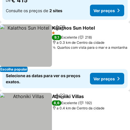
€ 415
De
Consulte os preços de
2 sites
Ver preços
Kalathos Sun Hotel
Partilhar
Adicionar aos favoritos
1 Estrelas
9,1
Excelente
218
a 0.3 km de Centro da cidade
Quartos com vista para o mar e a montanha
Escolha popular
Selecione as datas para ver os preços
Ver preços
exatos.
Athoniki Villas
Partilhar
Adicionar aos favoritos
8,6
Excelente
192
a 0.4 km de Centro da cidade