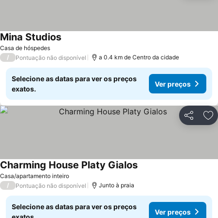
Mina Studios
Casa de hóspedes
/
a 0.4 km de Centro da cidade
Pontuação não disponível
Selecione as datas para ver os preços
Ver preços
exatos.
Partilhar
Ad
Charming House Platy Gialos
Casa/apartamento inteiro
/
Junto à praia
Pontuação não disponível
Selecione as datas para ver os preços
Ver preços
exatos.