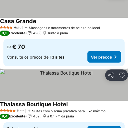
Casa Grande
Hotel
Massagens e tratamentos de beleza no local
4 Estrelas
9,3
Excelente
498
Junto à praia
€ 70
De
Consulte os preços de
13 sites
Ver preços
Partilhar
Ad
Thalassa Boutique Hotel
Hotel
Suítes com piscina privativa para luxo máximo
5 Estrelas
9,4
Excelente
482
a 0.1 km da praia