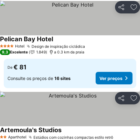
Partilhar
Ad
Pelican Bay Hotel
Hotel
Design de inspiração cicládica
4 Estrelas
9,3
Excelente
1.849
a 0.3 km da praia
€ 81
De
Consulte os preços de
16 sites
Ver preços
Partilhar
Ad
Artemoula's Studios
Aparthotel
Estúdios com cozinhas compactas estilo retrô
2 Estrelas