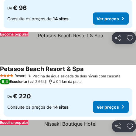
€ 96
De
Consulte os preços de
14 sites
Ver preços
Escolha popular
Partilhar
Ad
Petasos Beach Resort & Spa
Resort
Piscina de água salgada de dois níveis com cascata
4 Estrelas
9,4
Excelente
2.664
a 0.1 km da praia
€ 220
De
Consulte os preços de
14 sites
Ver preços
Escolha popular
Partilhar
Ad