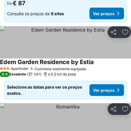
€ 87
De
Consulte os preços de
6 sites
Ver preços
Partilhar
Ad
Edem Garden Residence by Estia
Aparthotel
Cozinheta totalmente equipada
3 Estrelas
9,0
Excelente
241
a 0.2 km da praia
Selecione as datas para ver os preços
Ver preços
exatos.
Partilhar
Ad