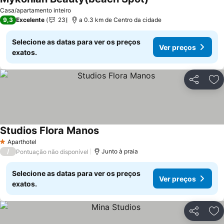
Casa/apartamento inteiro
9,3
Excelente
23
a 0.3 km de Centro da cidade
Selecione as datas para ver os preços
Ver preços
exatos.
Partilhar
Ad
Studios Flora Manos
Aparthotel
1 Estrelas
/
Junto à praia
Pontuação não disponível
Selecione as datas para ver os preços
Ver preços
exatos.
Partilhar
Ad