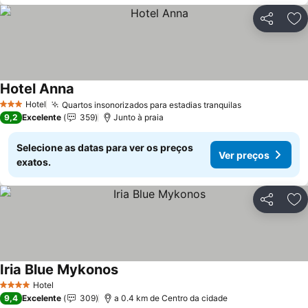
Partilhar
Ad
Hotel Anna
Hotel
Quartos insonorizados para estadias tranquilas
3 Estrelas
9,2
Excelente
359
Junto à praia
Selecione as datas para ver os preços
Ver preços
exatos.
Partilhar
Ad
Iria Blue Mykonos
Hotel
4 Estrelas
9,4
Excelente
309
a 0.4 km de Centro da cidade