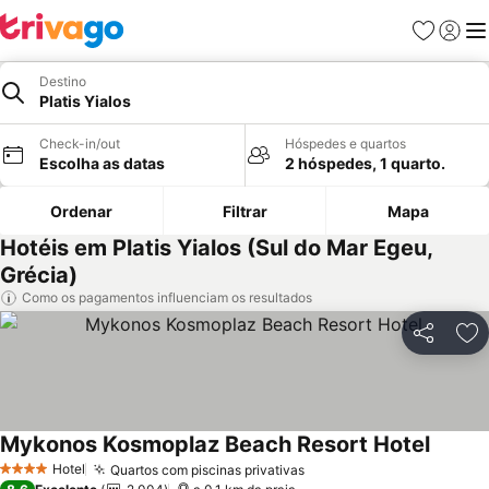
Favoritos
Iniciar
Me
Destino
Platis Yialos
Check-in/out
Hóspedes e quartos
Escolha as datas
2 hóspedes, 1 quarto.
Ordenar
Filtrar
Mapa
Hotéis em Platis Yialos (Sul do Mar Egeu,
Grécia)
Como os pagamentos influenciam os resultados
Partilhar
Ad
Mykonos Kosmoplaz Beach Resort Hotel
Hotel
Quartos com piscinas privativas
4 Estrelas