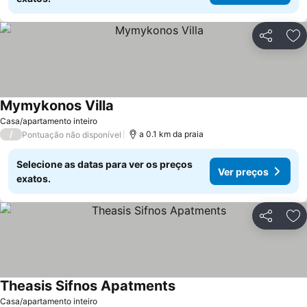
Partilhar
Ad
Mymykonos Villa
Casa/apartamento inteiro
/
a 0.1 km da praia
Pontuação não disponível
Selecione as datas para ver os preços
Ver preços
exatos.
Partilhar
Ad
Theasis Sifnos Apatments
Casa/apartamento inteiro