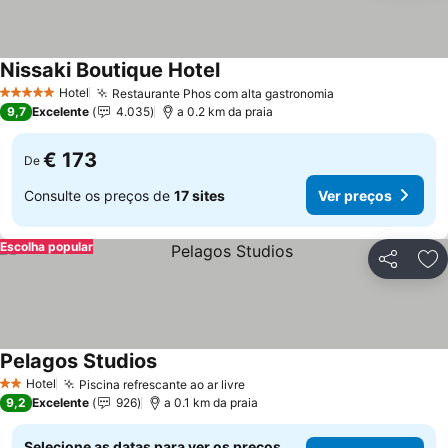
Nissaki Boutique Hotel
Hotel
Restaurante Phos com alta gastronomia
5 Estrelas
9,7
Excelente
4.035
a 0.2 km da praia
€ 173
De
Consulte os preços de
17 sites
Ver preços
Escolha popular
Partilhar
Ad
Pelagos Studios
Hotel
Piscina refrescante ao ar livre
2 Estrelas
9,2
Excelente
926
a 0.1 km da praia
Selecione as datas para ver os preços