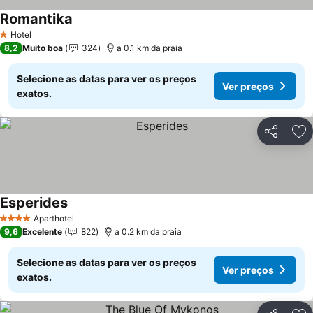
Romantika
Hotel
1 Estrelas
8,2
Muito boa
324
a 0.1 km da praia
Selecione as datas para ver os preços
Ver preços
exatos.
Partilhar
Ad
Esperides
Aparthotel
4 Estrelas
9,6
Excelente
822
a 0.2 km da praia
Selecione as datas para ver os preços
Ver preços
exatos.