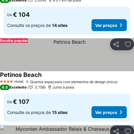
8,6
Excelente
2.004
a 0.1 km da praia
€ 104
De
Consulte os preços de
14 sites
Ver preços
Escolha popular
Partilhar
Ad
Petinos Beach
Hotel
Quartos espaçosos com elementos de design únicos
4 Estrelas
9,0
Excelente
3.758
Junto à praia
€ 107
De
Consulte os preços de
15 sites
Ver preços