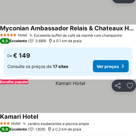
Partilhar
Ad
Myconian Ambassador Relais & Chateaux Hotel
Hotel
Excelente buffet de café da manhã com champanhe
5 Estrelas
9,5
Excelente
3.689
a 0.1 km da praia
€ 149
De
Consulte os preços de
17 sites
Ver preços
Escolha popular
Partilhar
Ad
Kamari Hotel
Hotel
Jardins exuberantes e piscina ampla
3 Estrelas
9,0
Excelente
1.826
a 0.2 km da praia