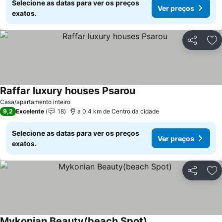
Selecione as datas para ver os preços
Ver preços
exatos.
Partilhar
Ad
Raffar luxury houses Psarou
Casa/apartamento inteiro
9,2
Excelente
18
a 0.4 km de Centro da cidade
Selecione as datas para ver os preços
Ver preços
exatos.
Partilhar
Ad
Mykonian Beauty(beach Spot)