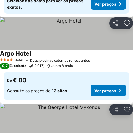
Selecione as datas para ver os preços
Ver preços
exatos.
Partilhar
Ad
Argo Hotel
Hotel
Duas piscinas externas refrescantes
4 Estrelas
9,7
Excelente
2.917
Junto à praia
€ 80
De
Consulte os preços de
13 sites
Ver preços
Partilhar
Ad