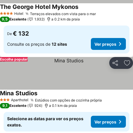
The George Hotel Mykonos
Hotel
Terraços elevados com vista para o mar
4 Estrelas
9,5
Excelente
1.932
a 0.2 km da praia
€ 132
De
Consulte os preços de
12 sites
Ver preços
Escolha popular
Partilhar
Ad
Mina Studios
Aparthotel
Estúdios com opções de cozinha própria
3 Estrelas
9,1
Excelente
924
a 0.1 km da praia
Selecione as datas para ver os preços
Ver preços
exatos.