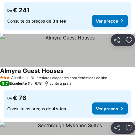
€ 241
De
Consulte os preços de
3 sites
Ver preços
Partilhar
Ad
Almyra Guest Houses
Aparthotel
Interiores elegantes com cerâmicas da ilha
3 Estrelas
9,7
Excelente
678
Junto à praia
€ 76
De
Consulte os preços de
4 sites
Ver preços
Partilhar
Ad