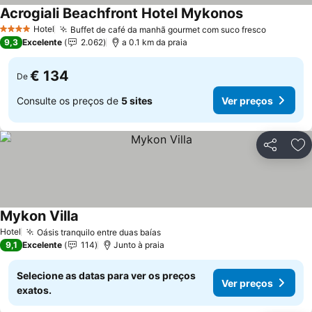
Acrogiali Beachfront Hotel Mykonos
Hotel
Buffet de café da manhã gourmet com suco fresco
4 Estrelas
9,3
Excelente
2.062
a 0.1 km da praia
€ 134
De
Consulte os preços de
5 sites
Ver preços
Partilhar
Ad
Mykon Villa
Hotel
Oásis tranquilo entre duas baías
9,1
Excelente
114
Junto à praia
Selecione as datas para ver os preços
Ver preços
exatos.