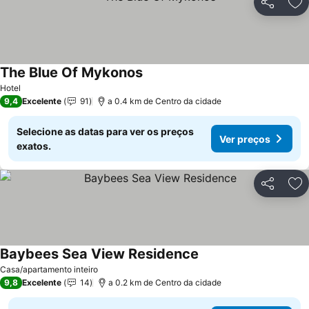
Partilhar
Ad
The Blue Of Mykonos
Hotel
9,4
Excelente
91
a 0.4 km de Centro da cidade
Selecione as datas para ver os preços
Ver preços
exatos.
Partilhar
Ad
Baybees Sea View Residence
Casa/apartamento inteiro
9,8
Excelente
14
a 0.2 km de Centro da cidade