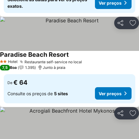
Ver preços
exatos.
Partilhar
Ad
Paradise Beach Resort
Hotel
Restaurante self-service no local
2 Estrelas
7,5
Boa
1.395
Junto à praia
€ 64
De
Consulte os preços de
5 sites
Ver preços
Partilhar
Ad