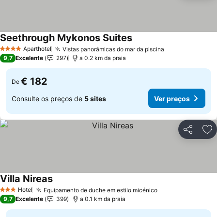
Seethrough Mykonos Suites
Aparthotel
Vistas panorâmicas do mar da piscina
4 Estrelas
9,7
Excelente
297
a 0.2 km da praia
€ 182
De
Consulte os preços de
5 sites
Ver preços
Partilhar
Ad
Villa Nireas
Hotel
Equipamento de duche em estilo micénico
3 Estrelas
9,7
Excelente
399
a 0.1 km da praia