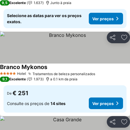
9,5
Excelente
1.637
Junto à praia
Selecione as datas para ver os preços
Ver preços
exatos.
Partilhar
Ad
Branco Mykonos
Hotel
Tratamentos de beleza personalizados
5 Estrelas
9,1
Excelente
1.973
a 0.1 km da praia
€ 251
De
Consulte os preços de
14 sites
Ver preços
Partilhar
Ad