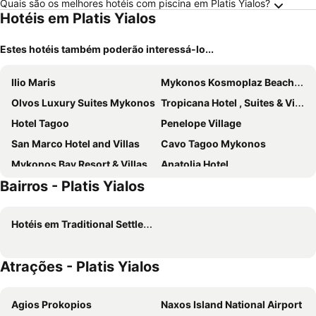
Quais são os melhores hotéis com piscina em Platis Yialos?
Hotéis em Platis Yialos
Estes hotéis também poderão interessá-lo...
Ilio Maris
Mykonos Kosmoplaz Beach Resort Hotel
Olvos Luxury Suites Mykonos
Tropicana Hotel , Suites & Villas Mykonos
Hotel Tagoo
Penelope Village
San Marco Hotel and Villas
Cavo Tagoo Mykonos
Mykonos Bay Resort & Villas
Anatolia Hotel
Bairros - Platis Yialos
Matogianni Hotel
Eternal Suites
Archipelagos Hotel
My Mykonos Hotel
Hotéis em Traditional Settlement of Mykonos
Lithos by Spyros & Flora
Aeolos Resort
Paradise Beach Resort
Cape Mykonos
Atrações - Platis Yialos
Kouros Hotel & Suites
Yiannaki Hotel
Pietra e Mare - Mykonos Moments by Mr and Mrs White
Palladium Hotel
Agios Prokopios
Naxos Island National Airport
Greco Philia Hotel Boutique
Absolute Mykonos Suites & More