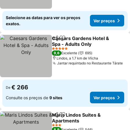
Selecione as datas para ver os preços
Ver preços
exatos.
Caesars Gardens Hotel &
Partilhar
Adicionar aos favoritos
Spa - Adults Only
Ver preços
5 Estrelas
9,6
Excelente
695
Lindos, a 1.7 km de Vlicha
Jantar requintado no Restaurante Tárate
Ver
€ 266
De
Consulte os preços de
9 sites
Ver preços
Maris Lindos Suites &
Partilhar
Adicionar aos favoritos
Apartments
Ver preços
3 Estrelas
8,9
Excelente
546