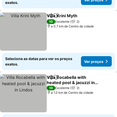
exatos.
Villa Krini Myth
Partilhar
Adicionar aos favoritos
Ver preços
10
Excelente
2
a 0.7 km de Centro da cidade
Selecione as datas para ver os preços
Ver preços
exatos.
Villa Rocabella with
Partilhar
Adicionar aos favoritos
heated pool & jacuzzi in
Lindos
Ver preços
10
Excelente
2
a 1.0 km de Centro da cidade