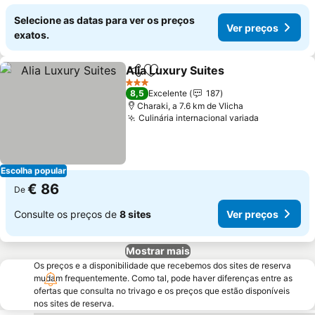
Selecione as datas para ver os preços
Ver preços
exatos.
Alia Luxury Suites
Partilhar
Adicionar aos favoritos
Ver preç
3 Estrelas
8,5
Excelente
187
Charaki, a 7.6 km de Vlicha
Culinária internacional variada
Ver preço
Escolha popular
€ 86
De
Consulte os preços de
8 sites
Ver preços
Mostrar mais
Os preços e a disponibilidade que recebemos dos sites de reserva
mudam frequentemente. Como tal, pode haver diferenças entre as
ofertas que consulta no trivago e os preços que estão disponíveis
nos sites de reserva.