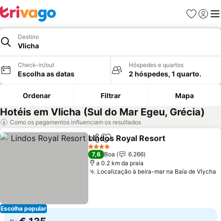
Favoritos
Iniciar
Me
Destino
Vlicha
Check-in/out
Hóspedes e quartos
Escolha as datas
2 hóspedes, 1 quarto.
Ordenar
Filtrar
Mapa
Hotéis em Vlicha (Sul do Mar Egeu, Grécia)
Como os pagamentos influenciam os resultados
Lindos Royal Resort
Partilhar
Adicionar aos favoritos
Ver pr
4 Estrelas
7,6
Boa
6.266
a 0.2 km da praia
Localização à beira-mar na Baía de Vlycha
V
Escolha popular