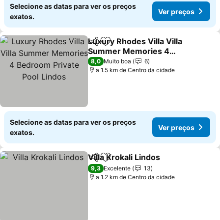
Selecione as datas para ver os preços
Ver preços
exatos.
Luxury Rhodes Villa Villa
Partilhar
Adicionar aos favoritos
Summer Memories 4
Bedroom Private Pool
Ver preços
8,0
Muito boa
6
Lindos
a 1.5 km de Centro da cidade
Selecione as datas para ver os preços
Ver preços
exatos.
Villa Krokali Lindos
Partilhar
Adicionar aos favoritos
Ver pre
9,3
Excelente
13
a 1.2 km de Centro da cidade