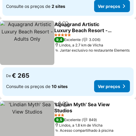
Consulte os preços de
2 sites
Ver preços
Aquagrand Artistic
Partilhar
Adicionar aos favoritos
Luxury Beach Resort -
Adults Only
Ver preços
5 Estrelas
9,4
Excelente
3.006
Lindos, a 2.7 km de Vlicha
Jantar exclusivo no restaurante Elements
Ve
€ 265
De
Consulte os preços de
10 sites
Ver preços
'Lindian Myth' Sea View
Partilhar
Adicionar aos favoritos
Studios
Ver preços
3 Estrelas
9,5
Excelente
849
Lindos, a 1.8 km de Vlicha
Acesso compartilhado à piscina
Ver preço