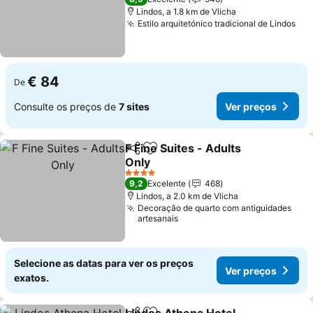
Lindos, a 1.8 km de Vlicha
Estilo arquitetónico tradicional de Lindos
Ver
€ 84
De
Consulte os preços de
7 sites
Ver preços
F Fine Suites - Adults
Partilhar
Adicionar aos favoritos
Only
Ver preços
4 Estrelas
9,2
Excelente
468
Lindos, a 2.0 km de Vlicha
Decoração de quarto com antiguidades
artesanais
Selecione as datas para ver os preços
Ver preços
exatos.