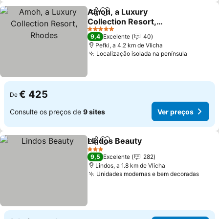
Amoh, a Luxury
Partilhar
Adicionar aos favoritos
Collection Resort,
Rhodes
Ver preços
5 Estrelas
9,4
Excelente
40
Pefki, a 4.2 km de Vlicha
Localização isolada na península
Ver preç
€ 425
De
Consulte os preços de
9 sites
Ver preços
Lindos Beauty
Partilhar
Adicionar aos favoritos
Ver preços
3 Estrelas
9,5
Excelente
282
Lindos, a 1.8 km de Vlicha
Unidades modernas e bem decoradas
Ver p