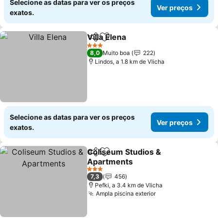
Selecione as datas para ver os preços
Ver preços
exatos.
Villa Elena
Partilhar
Adicionar aos favoritos
Ver preços
3 Estrelas
8,0
Muito boa
222
Lindos, a 1.8 km de Vlicha
Selecione as datas para ver os preços
Ver preços
exatos.
Coliseum Studios &
Partilhar
Adicionar aos favoritos
Apartments
Ver preços
3 Estrelas
7,3
456
Pefki, a 3.4 km de Vlicha
Ampla piscina exterior
Ver preços