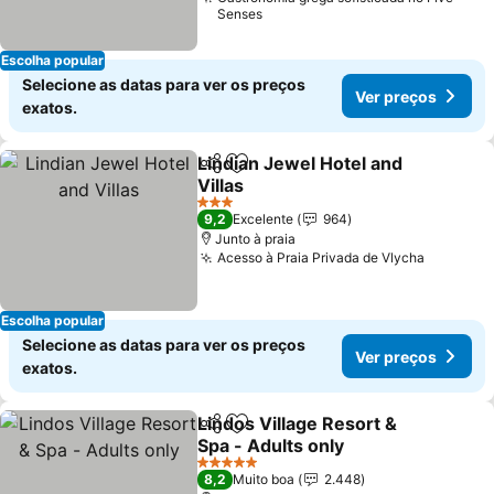
Senses
Escolha popular
Selecione as datas para ver os preços
Ver preços
exatos.
Lindian Jewel Hotel and
Partilhar
Adicionar aos favoritos
Villas
Ver preços
3 Estrelas
9,2
Excelente
964
Junto à praia
Acesso à Praia Privada de Vlycha
Ver pre
Escolha popular
Selecione as datas para ver os preços
Ver preços
exatos.
Lindos Village Resort &
Partilhar
Adicionar aos favoritos
Spa - Adults only
Ver preços
5 Estrelas
8,2
Muito boa
2.448