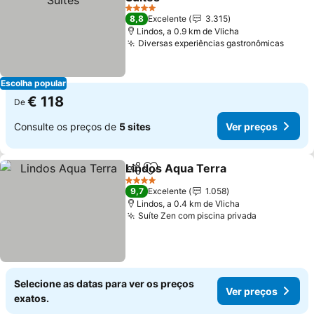
Ver preços
4 Estrelas
8,8
Excelente
3.315
Lindos, a 0.9 km de Vlicha
Diversas experiências gastronômicas
Ver p
Escolha popular
€ 118
De
Consulte os preços de
5 sites
Ver preços
Lindos Aqua Terra
Partilhar
Adicionar aos favoritos
Ver pre
4 Estrelas
9,7
Excelente
1.058
Lindos, a 0.4 km de Vlicha
Suíte Zen com piscina privada
Ver preços
Selecione as datas para ver os preços
Ver preços
exatos.