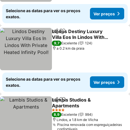
Selecione as datas para ver os preços
Ver preços
exatos.
Lindos Destiny Luxury
Partilhar
Adicionar aos favoritos
Villa Eos In Lindos With
Private Heated Infinity
Ver preços
9,7
Excelente
124
Pool!
a 0.2 km da praia
Selecione as datas para ver os preços
Ver preços
exatos.
Lambis Studios &
Partilhar
Adicionar aos favoritos
Apartments
Ver preços
4 Estrelas
8,9
Excelente
994
Lindos, a 1.8 km de Vlicha
Piscina renovada com espreguiçadeiras
confortáveis