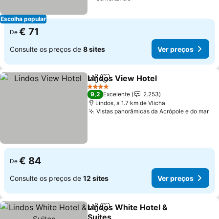
Escolha popular
€ 71
De
Consulte os preços de
8 sites
Ver preços
Lindos View Hotel
Partilhar
Adicionar aos favoritos
Ver pre
4 Estrelas
9,2
Excelente
2.253
Lindos, a 1.7 km de Vlicha
Vistas panorâmicas da Acrópole e do mar
Ve
€ 84
De
Consulte os preços de
12 sites
Ver preços
Lindos White Hotel &
Partilhar
Adicionar aos favoritos
Suites