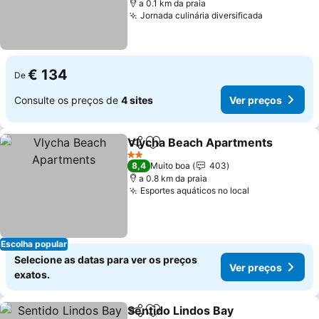
a 0.1 km da praia
Jornada culinária diversificada
Ver preço
€ 134
De
Consulte os preços de
4 sites
Ver preços
Vlycha Beach Apartments
Partilhar
Adicionar aos favoritos
2 Estrelas
8,4
Muito boa
403
a 0.8 km da praia
Esportes aquáticos no local
Ver preços
Escolha popular
Selecione as datas para ver os preços
Ver preços
exatos.
Sentido Lindos Bay
Partilhar
Adicionar aos favoritos
Ver pr