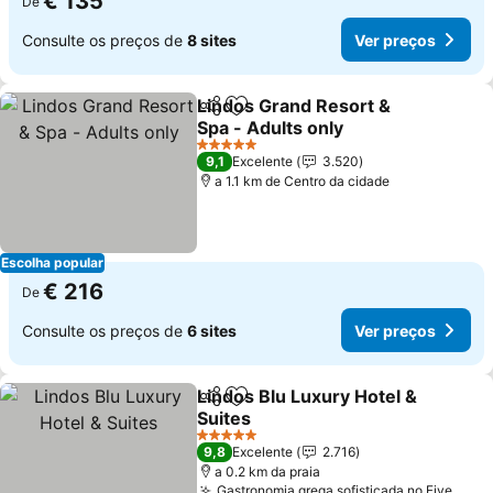
€ 135
De
Consulte os preços de
8 sites
Ver preços
Lindos Grand Resort &
Partilhar
Adicionar aos favoritos
Spa - Adults only
Ver preços
5 Estrelas
9,1
Excelente
3.520
a 1.1 km de Centro da cidade
Escolha popular
€ 216
De
Consulte os preços de
6 sites
Ver preços
Lindos Blu Luxury Hotel &
Partilhar
Adicionar aos favoritos
Suites
Ver preços
5 Estrelas
9,8
Excelente
2.716
a 0.2 km da praia
Gastronomia grega sofisticada no Five