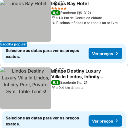
Lindos Bay Hotel
Partilhar
Adicionar aos favoritos
Ver preço
5 Estrelas
8,6
Excelente
312
a 1.0 km de Centro da cidade
Piscinas infinitas e sazonais ao ar livre
Ver 
Escolha popular
Selecione as datas para ver os preços
Ver preços
exatos.
Lindos Destiny Luxury
Partilhar
Adicionar aos favoritos
Villa In Lindos, Infinity
Pool, Private Gym, Table
Ver preços
9,3
Excelente
21
Tennis!
a 0.4 km da praia
Selecione as datas para ver os preços
Ver preços
exatos.