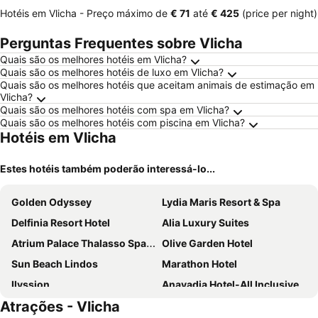
Hotéis em Vlicha -
Preço máximo
de
‎€ 71
até
‎€ 425
(price per night)
Perguntas Frequentes sobre Vlicha
Quais são os melhores hotéis em Vlicha?
Quais são os melhores hotéis de luxo em Vlicha?
Quais são os melhores hotéis que aceitam animais de estimação em
Vlicha?
Quais são os melhores hotéis com spa em Vlicha?
Quais são os melhores hotéis com piscina em Vlicha?
Hotéis em Vlicha
Estes hotéis também poderão interessá-lo...
Golden Odyssey
Lydia Maris Resort & Spa
Delfinia Resort Hotel
Alia Luxury Suites
Atrium Palace Thalasso Spa Resort & Villas
Olive Garden Hotel
Sun Beach Lindos
Marathon Hotel
Ilyssion
Anavadia Hotel-All Inclusive
Atrações - Vlicha
Porto Angeli
Casa Cook Rhodes