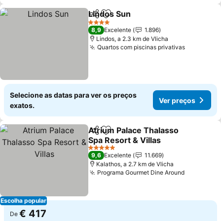
Lindos Sun
Partilhar
Adicionar aos favoritos
Ver preços
4 Estrelas
8,9
Excelente
1.896
Lindos, a 2.3 km de Vlicha
Quartos com piscinas privativas
Ver preço
Selecione as datas para ver os preços
Ver preços
exatos.
Atrium Palace Thalasso
Partilhar
Adicionar aos favoritos
Spa Resort & Villas
Ver preços
5 Estrelas
9,6
Excelente
11.669
Kalathos, a 2.7 km de Vlicha
Programa Gourmet Dine Around
Ver preço
Escolha popular
€ 417
De