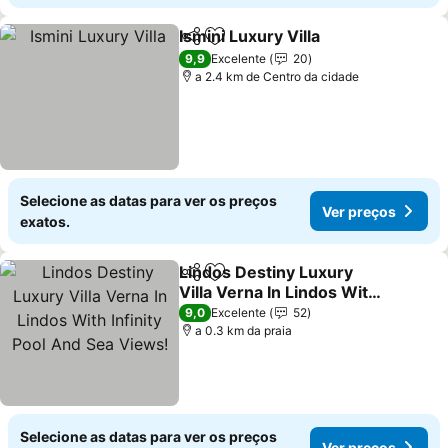
Ismini Luxury Villa
Partilhar
Adicionar aos favoritos
Ver pre
9,9
Excelente
20
a 2.4 km de Centro da cidade
Selecione as datas para ver os preços
Ver preços
exatos.
Lindos Destiny Luxury
Partilhar
Adicionar aos favoritos
Villa Verna In Lindos With
Infinity Pool And Sea
Ver preços
9,0
Excelente
52
Views!
a 0.3 km da praia
Selecione as datas para ver os preços
Ver preços