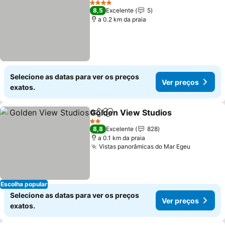
4 Estrelas
8,5
Excelente
5
a 0.2 km da praia
Selecione as datas para ver os preços
Ver preços
exatos.
Golden View Studios
Partilhar
Adicionar aos favoritos
Ver p
2 Estrelas
8,8
Excelente
828
a 0.1 km da praia
Vistas panorâmicas do Mar Egeu
Ver preç
Escolha popular
Selecione as datas para ver os preços
Ver preços
exatos.