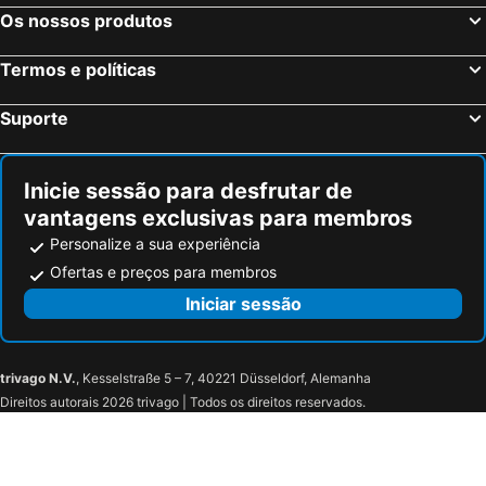
Ixia, Sul do Mar Egeu Hotéis
Chersonissos, Creta Hotéis
Os nossos produtos
Corfu-Cidade, Ilhas Jônicas ou Jónicas Hotéis
Oia, Sul do Mar Egeu Hotéis
Termos e políticas
Imerovigli, Sul do Mar Egeu Hotéis
Suporte
Inicie sessão para desfrutar de
vantagens exclusivas para membros
Personalize a sua experiência
Ofertas e preços para membros
Iniciar sessão
trivago N.V.
, Kesselstraße 5 – 7, 40221 Düsseldorf, Alemanha
Direitos autorais 2026 trivago | Todos os direitos reservados.