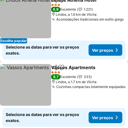
Lindos Athena Hotel
Partilhar
Adicionar aos favoritos
Ver p
3 Estrelas
8,9
Excelente
1.221
Lindos, a 1.6 km de Vlicha
Acomodações tradicionais em estilo grego
V
Escolha popular
Selecione as datas para ver os preços
Ver preços
exatos.
Vassos Apartments
Partilhar
Adicionar aos favoritos
Ver pr
3 Estrelas
8,7
Excelente
333
Lindos, a 1.7 km de Vlicha
Cozinhas compactas totalmente equipadas
V
Selecione as datas para ver os preços
Ver preços
exatos.