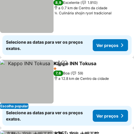
3 Estrelas
8,9
Excelente
1.910
a 0.7 km de Centro da cidade
Culinária shojin ryori tradicional
Ver preço
Selecione as datas para ver os preços
Ver preços
exatos.
Kappo INN Tokusa
Partilhar
Adicionar aos favoritos
Ver pre
1 Estrelas
7,6
Boa
59
a 12.8 km de Centro da cidade
Escolha popular
Selecione as datas para ver os preços
Ver preços
exatos.