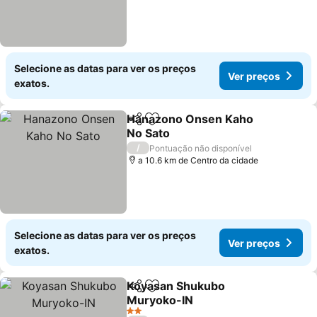
Selecione as datas para ver os preços
Ver preços
exatos.
Hanazono Onsen Kaho
Partilhar
Adicionar aos favoritos
No Sato
Ver preços
/
Pontuação não disponível
a 10.6 km de Centro da cidade
Selecione as datas para ver os preços
Ver preços
exatos.
Koyasan Shukubo
Partilhar
Adicionar aos favoritos
Muryoko-IN
Ver preços
2 Estrelas