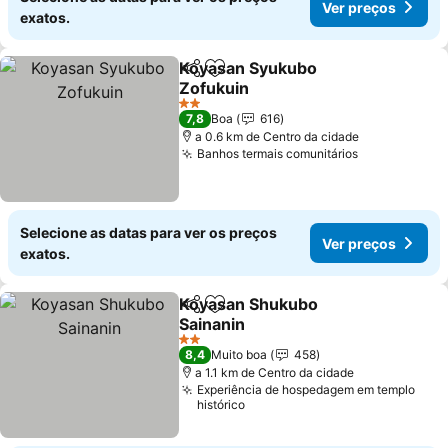
Ver preços
exatos.
Koyasan Syukubo
Partilhar
Adicionar aos favoritos
Zofukuin
Ver preços
2 Estrelas
7,8
Boa
616
a 0.6 km de Centro da cidade
Banhos termais comunitários
Ver preços
Selecione as datas para ver os preços
Ver preços
exatos.
Koyasan Shukubo
Partilhar
Adicionar aos favoritos
Sainanin
Ver preços
2 Estrelas
8,4
Muito boa
458
a 1.1 km de Centro da cidade
Experiência de hospedagem em templo
histórico