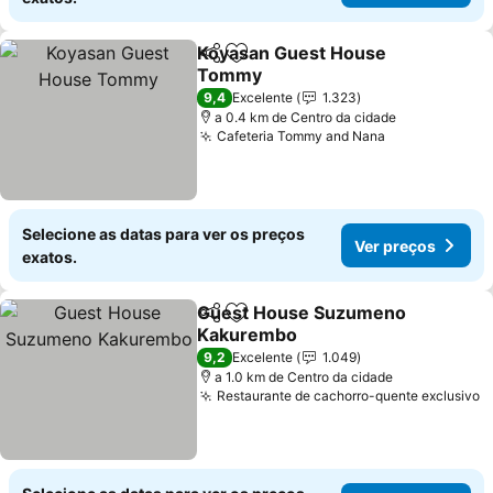
Koyasan Guest House
Partilhar
Adicionar aos favoritos
Tommy
Ver preços
9,4
Excelente
1.323
a 0.4 km de Centro da cidade
Cafeteria Tommy and Nana
Ver preços
Selecione as datas para ver os preços
Ver preços
exatos.
Guest House Suzumeno
Partilhar
Adicionar aos favoritos
Kakurembo
Ver preços
9,2
Excelente
1.049
a 1.0 km de Centro da cidade
Restaurante de cachorro-quente exclusivo
V