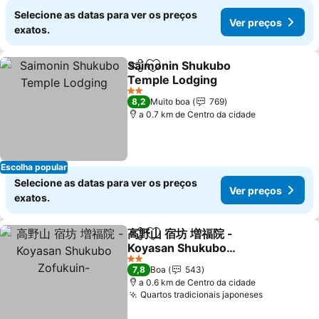
Selecione as datas para ver os preços
Ver preços
exatos.
Saimonin Shukubo
Partilhar
Adicionar aos favoritos
Temple Lodging
Ver preços
2 Estrelas
8,2
Muito boa
769
a 0.7 km de Centro da cidade
Escolha popular
Selecione as datas para ver os preços
Ver preços
exatos.
高野山 宿坊 増福院 -
Partilhar
Adicionar aos favoritos
Koyasan Shukubo
Zofukuin-
Ver preços
2 Estrelas
7,8
Boa
543
a 0.6 km de Centro da cidade
Quartos tradicionais japoneses
Ver preço