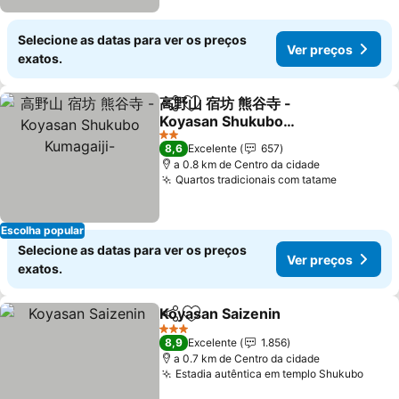
Selecione as datas para ver os preços
Ver preços
exatos.
高野山 宿坊 熊谷寺 -
Partilhar
Adicionar aos favoritos
Koyasan Shukubo
Kumagaiji-
Ver preços
2 Estrelas
8,6
Excelente
657
a 0.8 km de Centro da cidade
Quartos tradicionais com tatame
Ver preç
Escolha popular
Selecione as datas para ver os preços
Ver preços
exatos.
Koyasan Saizenin
Partilhar
Adicionar aos favoritos
Ver preç
3 Estrelas
8,9
Excelente
1.856
a 0.7 km de Centro da cidade
Estadia autêntica em templo Shukubo
Ver 