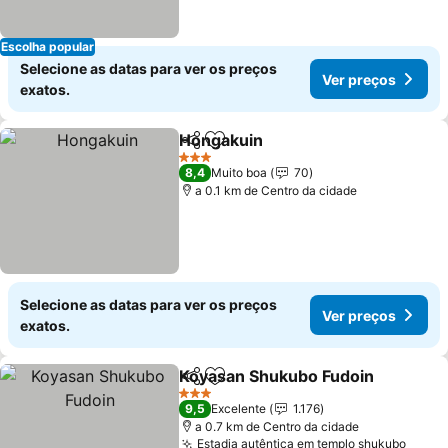
Escolha popular
Selecione as datas para ver os preços
Ver preços
exatos.
Hongakuin
Partilhar
Adicionar aos favoritos
Ver preços
3 Estrelas
8,4
Muito boa
70
a 0.1 km de Centro da cidade
Selecione as datas para ver os preços
Ver preços
exatos.
Koyasan Shukubo Fudoin
Partilhar
Adicionar aos favoritos
V
3 Estrelas
9,5
Excelente
1.176
a 0.7 km de Centro da cidade
Estadia autêntica em templo shukubo
Ver p