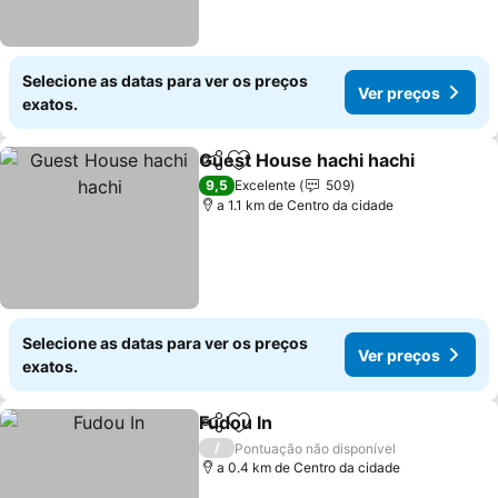
Selecione as datas para ver os preços
Ver preços
exatos.
Guest House hachi hachi
Partilhar
Adicionar aos favoritos
V
9,5
Excelente
509
a 1.1 km de Centro da cidade
Selecione as datas para ver os preços
Ver preços
exatos.
Fudou In
Partilhar
Adicionar aos favoritos
Ver preços
/
Pontuação não disponível
a 0.4 km de Centro da cidade