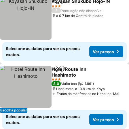
Koyasan Shukubo Hojo-IN
Partilhar
Adicionar aos favoritos
3 Estrelas
/
Pontuação não disponível
a 0.7 km de Centro da cidade
Selecione as datas para ver os preços
Ver preços
exatos.
Hotel Route Inn
Partilhar
Adicionar aos favoritos
Hashimoto
Ver preços
3 Estrelas
8,0
Muito boa
1.961
Hashimoto, a 10.9 km de Koya
Frutos do mar frescos no Hana-no-Mai
Ver 
Escolha popular
Selecione as datas para ver os preços
Ver preços
exatos.