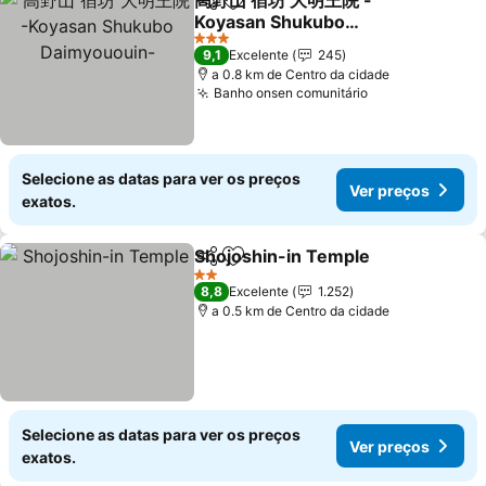
高野山 宿坊 大明王院 -
Partilhar
Adicionar aos favoritos
Koyasan Shukubo
Daimyououin-
Ver preços
3 Estrelas
9,1
Excelente
245
a 0.8 km de Centro da cidade
Banho onsen comunitário
Ver preços
Selecione as datas para ver os preços
Ver preços
exatos.
Shojoshin-in Temple
Partilhar
Adicionar aos favoritos
Ver p
2 Estrelas
8,8
Excelente
1.252
a 0.5 km de Centro da cidade
Selecione as datas para ver os preços
Ver preços
exatos.