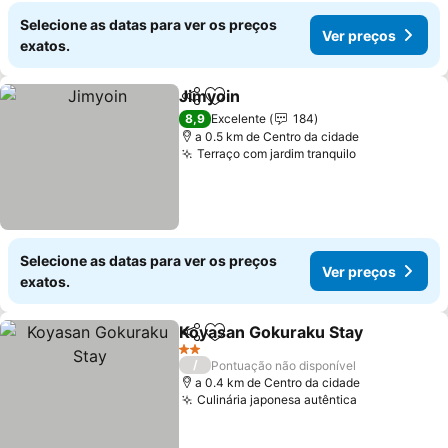
Selecione as datas para ver os preços
Ver preços
exatos.
Jimyoin
Partilhar
Adicionar aos favoritos
Ver preços
8,9
Excelente
184
a 0.5 km de Centro da cidade
Terraço com jardim tranquilo
Ver preços
Selecione as datas para ver os preços
Ver preços
exatos.
Koyasan Gokuraku Stay
Partilhar
Adicionar aos favoritos
Ve
2 Estrelas
/
Pontuação não disponível
a 0.4 km de Centro da cidade
Culinária japonesa autêntica
Ver preços