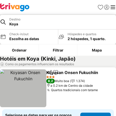
Favoritos
Iniciar
Me
Destino
Koya
Check-in/out
Hóspedes e quartos
Escolha as datas
2 hóspedes, 1 quarto.
Ordenar
Filtrar
Mapa
Hotéis em Koya (Kinki, Japão)
Como os pagamentos influenciam os resultados
Koyasan Onsen Fukuchiin
Partilhar
Adicionar aos favoritos
3 Estrelas
8,2
Muito boa
1.374
a 0.2 km de Centro da cidade
Quartos tradicionais com tatame
Ver preç
Selecione as datas para ver os preços