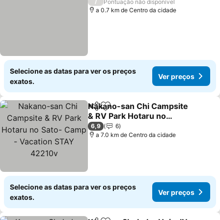
/
Pontuação não disponível
a 0.7 km de Centro da cidade
Selecione as datas para ver os preços
Ver preços
exatos.
Nakano-san Chi Campsite
Partilhar
Adicionar aos favoritos
& RV Park Hotaru no
Sato- Camp - Vacation
Ver preços
6,9
6
STAY 42210v
a 7.0 km de Centro da cidade
Selecione as datas para ver os preços
Ver preços
exatos.