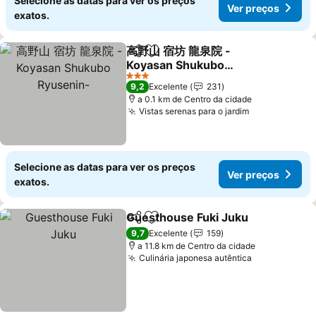
Selecione as datas para ver os preços
Ver preços
exatos.
高野山 宿坊 龍泉院 -
Partilhar
Adicionar aos favoritos
Koyasan Shukubo
Ryusenin-
Ver preços
3 Estrelas
9,2
Excelente
231
a 0.1 km de Centro da cidade
Vistas serenas para o jardim
Ver preços
Selecione as datas para ver os preços
Ver preços
exatos.
Guesthouse Fuki Juku
Partilhar
Adicionar aos favoritos
Ver 
9,7
Excelente
159
a 11.8 km de Centro da cidade
Culinária japonesa autêntica
Ver preços