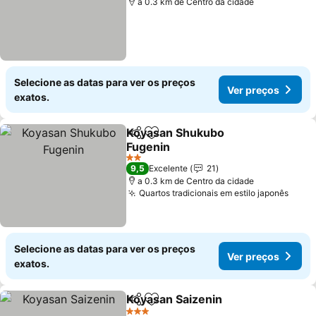
a 0.3 km de Centro da cidade
Selecione as datas para ver os preços
Ver preços
exatos.
Koyasan Shukubo
Partilhar
Adicionar aos favoritos
Fugenin
Ver preços
2 Estrelas
9,5
Excelente
21
a 0.3 km de Centro da cidade
Quartos tradicionais em estilo japonês
Ver 
Selecione as datas para ver os preços
Ver preços
exatos.
Koyasan Saizenin
Partilhar
Adicionar aos favoritos
Ver preç