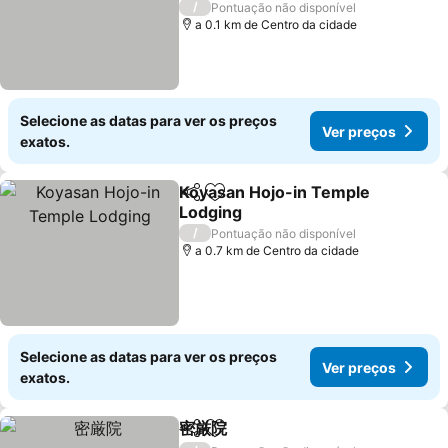
/
Pontuação não disponível
a 0.1 km de Centro da cidade
Selecione as datas para ver os preços
Ver preços
exatos.
Koyasan Hojo-in Temple
Partilhar
Adicionar aos favoritos
Lodging
Ver preços
/
Pontuação não disponível
a 0.7 km de Centro da cidade
Selecione as datas para ver os preços
Ver preços
exatos.
密厳院
Partilhar
Adicionar aos favoritos
Ver preços