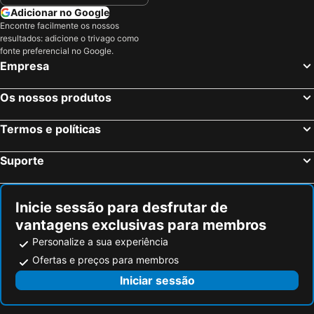
Koya, Kinki Hotéis
Izumisano, Kinki Hotéis
Adicionar no Google
Encontre facilmente os nossos
Wakayama, Kinki Hotéis
Miyazu, Kinki Hotéis
resultados: adicione o trivago como
Otsu, Kinki Hotéis
Tóquio, Kanto Hotéis
fonte preferencial no Google.
Empresa
Hakone, Kanto Hotéis
Takayama, Chubu e Hokuriku Hotéis
Hiroshima, Chugoku Hotéis
Fujikawaguchiko, Chubu e Hokuriku Hotéis
Os nossos produtos
Kanazawa, Chubu e Hokuriku Hotéis
Nagoya, Chubu e Hokuriku Hotéis
Termos e políticas
Suporte
Inicie sessão para desfrutar de
vantagens exclusivas para membros
Personalize a sua experiência
Ofertas e preços para membros
Iniciar sessão