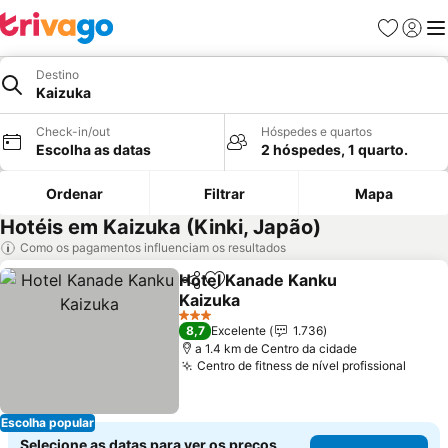
Favoritos
Iniciar
Me
Destino
Kaizuka
Check-in/out
Hóspedes e quartos
Escolha as datas
2 hóspedes, 1 quarto.
Ordenar
Filtrar
Mapa
Hotéis em Kaizuka (Kinki, Japão)
Como os pagamentos influenciam os resultados
Hotel Kanade Kanku
Partilhar
Adicionar aos favoritos
Kaizuka
Ver preços
3 Estrelas
8,7
Excelente
1.736
a 1.4 km de Centro da cidade
Centro de fitness de nível profissional
Ver p
Escolha popular
Selecione as datas para ver os preços