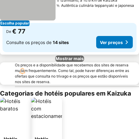
Izumisano, a 10.6 km de Kaizuka
Autêntica culinária teppanyaki e japonesa
Ve
Escolha popular
€ 77
De
Consulte os preços de
14 sites
Ver preços
Mostrar mais
Os preços e a disponibilidade que recebemos dos sites de reserva
mudam frequentemente. Como tal, pode haver diferenças entre as
ofertas que consulta no trivago e os preços que estão disponíveis
nos sites de reserva.
Categorias de hotéis populares em Kaizuka
Hotéis
Hotéis