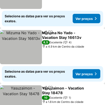
Selecione as datas para ver os preços
Ver preços
exatos.
Mizuma No Yado -
Partilhar
Adicionar aos favoritos
Vacation Stay 16613v
Ver preços
8,5
Excelente
4
a 4.9 km de Centro da cidade
Selecione as datas para ver os preços
Ver preços
exatos.
Yasuzaimon - Vacation
Partilhar
Adicionar aos favoritos
Stay 18478
Ver preços
10
Excelente
1
a 1.8 km de Centro da cidade