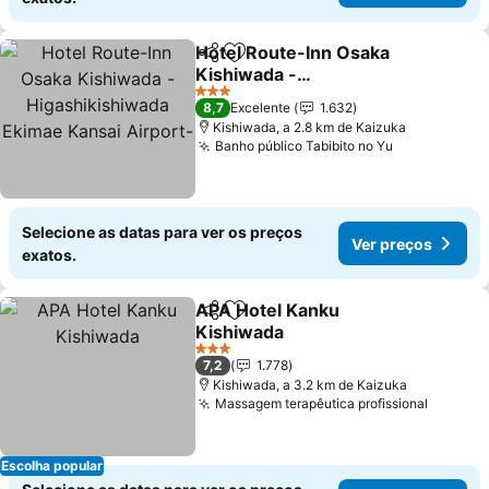
Hotel Route-Inn Osaka
Partilhar
Adicionar aos favoritos
Kishiwada -
Higashikishiwada Ekimae
Ver preços
3 Estrelas
8,7
Excelente
1.632
Kansai Airport-
Kishiwada, a 2.8 km de Kaizuka
Banho público Tabibito no Yu
Ver preços
Selecione as datas para ver os preços
Ver preços
exatos.
APA Hotel Kanku
Partilhar
Adicionar aos favoritos
Kishiwada
Ver preços
3 Estrelas
7,2
1.778
Kishiwada, a 3.2 km de Kaizuka
Massagem terapêutica profissional
Ver pr
Escolha popular