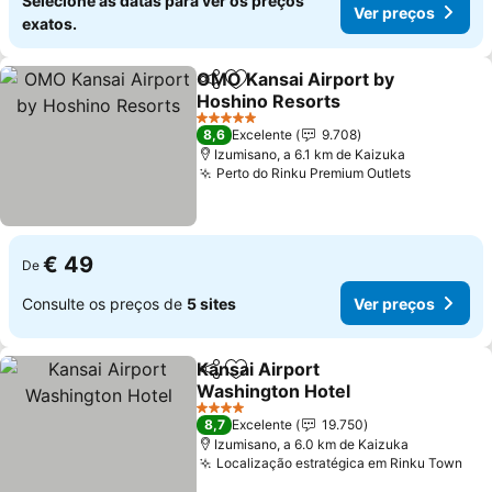
Selecione as datas para ver os preços
Ver preços
exatos.
OMO Kansai Airport by
Partilhar
Adicionar aos favoritos
Hoshino Resorts
Ver preços
5 Estrelas
8,6
Excelente
9.708
Izumisano, a 6.1 km de Kaizuka
Perto do Rinku Premium Outlets
Ver preço
€ 49
De
Consulte os preços de
5 sites
Ver preços
Kansai Airport
Partilhar
Adicionar aos favoritos
Washington Hotel
Ver preços
4 Estrelas
8,7
Excelente
19.750
Izumisano, a 6.0 km de Kaizuka
Localização estratégica em Rinku Town
Ver