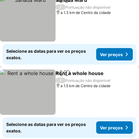
Sanada Maru
Partilhar
Adicionar aos favoritos
Ver preços
/
Pontuação não disponível
a 1.3 km de Centro da cidade
Selecione as datas para ver os preços
Ver preços
exatos.
Rent a whole house
Partilhar
Adicionar aos favoritos
Ver pr
/
Pontuação não disponível
a 1.5 km de Centro da cidade
Selecione as datas para ver os preços
Ver preços
exatos.