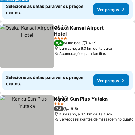
Selecione as datas para ver os preços
Ver preços
exatos.
Osaka Kansai Airport
Partilhar
Adicionar aos favoritos
Hotel
Ver preços
4 Estrelas
8,4
Muito boa
427
Izumisano, a 6.0 km de Kaizuka
Acomodações para famílias
Ver preços
Selecione as datas para ver os preços
Ver preços
exatos.
Kanku Sun Plus Yutaka
Partilhar
Adicionar aos favoritos
Ver
3 Estrelas
7,3
618
Izumisano, a 3.5 km de Kaizuka
Serviços relaxantes de massagem no quarto