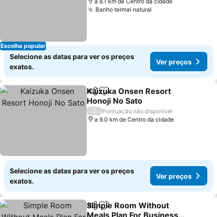
a 8.1 km de Centro da cidade
Banho termal natural
Ver preços
Escolha popular
Selecione as datas para ver os preços
Ver preços
exatos.
Kaizuka Onsen Resort
Partilhar
Adicionar aos favoritos
Honoji No Sato
Ver preços
/
Pontuação não disponível
a 9.0 km de Centro da cidade
Selecione as datas para ver os preços
Ver preços
exatos.
Simple Room Without
Partilhar
Adicionar aos favoritos
Meals Plan For Business