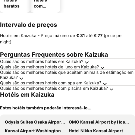
baratos
com
estaciona
mento
Intervalo de preços
Hotéis em Kaizuka -
Preço máximo
de
‎€ 31
até
‎€ 77
(price per
night)
Perguntas Frequentes sobre Kaizuka
Quais são os melhores hotéis em Kaizuka?
Quais são os melhores hotéis de luxo em Kaizuka?
Quais são os melhores hotéis que aceitam animais de estimação em
Kaizuka?
Quais são os melhores hotéis com spa em Kaizuka?
Quais são os melhores hotéis com piscina em Kaizuka?
Hotéis em Kaizuka
Estes hotéis também poderão interessá-lo...
Odysis Suites Osaka Airport Hotel
OMO Kansai Airport by Hoshino Resorts
Kansai Airport Washington Hotel
Hotel Nikko Kansai Airport