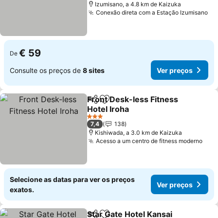
Izumisano, a 4.8 km de Kaizuka
Conexão direta com a Estação Izumisano
Ve
€ 59
De
Consulte os preços de
8 sites
Ver preços
Front Desk-less Fitness
Partilhar
Adicionar aos favoritos
Hotel Iroha
Ver preços
3 Estrelas
7,4
138
Kishiwada, a 3.0 km de Kaizuka
Acesso a um centro de fitness moderno
Ver 
Selecione as datas para ver os preços
Ver preços
exatos.
Star Gate Hotel Kansai