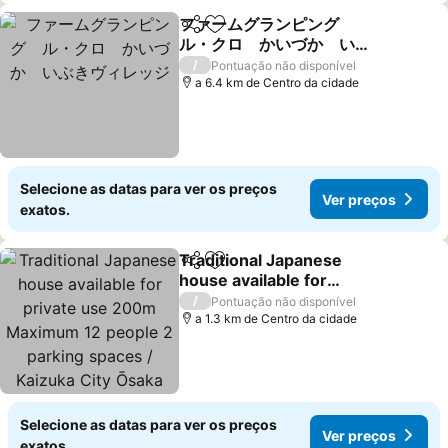
ファームグランピング
Partilhar
Adicionar aos favoritos
ル・クロ かいづか いぶ
きヴィレッジ
Ver preços
/
Pontuação não disponível
a 6.4 km de Centro da cidade
Selecione as datas para ver os preços
Ver preços
exatos.
Traditional Japanese
Partilhar
Adicionar aos favoritos
house available for
private use 200m
Ver preços
/
Pontuação não disponível
Maximum 12 people 2
a 1.3 km de Centro da cidade
parking spaces / Kaizuka
City Ōsaka
Selecione as datas para ver os preços
Ver preços
exatos.