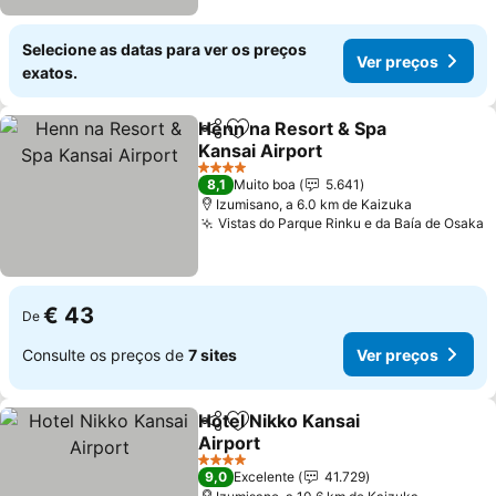
Selecione as datas para ver os preços
Ver preços
exatos.
Henn na Resort & Spa
Partilhar
Adicionar aos favoritos
Kansai Airport
Ver preços
4 Estrelas
8,1
Muito boa
5.641
Izumisano, a 6.0 km de Kaizuka
Vistas do Parque Rinku e da Baía de Osaka
V
€ 43
De
Consulte os preços de
7 sites
Ver preços
Hotel Nikko Kansai
Partilhar
Adicionar aos favoritos
Airport
Ver preços
4 Estrelas
9,0
Excelente
41.729