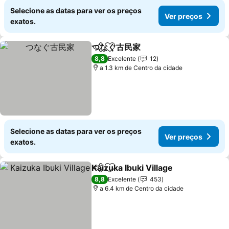
Selecione as datas para ver os preços
Ver preços
exatos.
つなぐ古民家
Partilhar
Adicionar aos favoritos
Ver preços
8,8
Excelente
12
a 1.3 km de Centro da cidade
Selecione as datas para ver os preços
Ver preços
exatos.
Kaizuka Ibuki Village
Partilhar
Adicionar aos favoritos
Ver p
8,8
Excelente
453
a 6.4 km de Centro da cidade