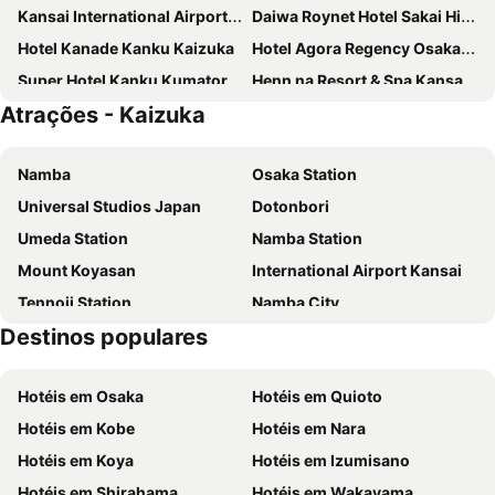
Kansai International Airport Hotel 11
Daiwa Roynet Hotel Sakai Higashi
Hotel Kanade Kanku Kaizuka
Hotel Agora Regency Osaka Sakai
Super Hotel Kanku Kumatoriekimae
Henn na Resort & Spa Kansai Airport
Atrações - Kaizuka
Star Gate Hotel Kansai Airport
EZ HOTEL Kansai Airport Seaside
First Cabin Kansai Airport
Hotel Fine Sakai
Namba
Osaka Station
Hotel Fine Garden Sakai
Hotel Il Grandit
Universal Studios Japan
Dotonbori
阪南国际HOTEL
AB Hotel Sakaihigashi
Umeda Station
Namba Station
Mount Koyasan
International Airport Kansai
Tennoji Station
Namba City
Destinos populares
Kita
Arima Onsen
Universal City Walk Osaka
Osaka City Air Terminal
Hotéis em Osaka
Hotéis em Quioto
Dotonbori
Yodoyabashi Station
Hotéis em Kobe
Hotéis em Nara
Aeroporto Internacional de Osaka
Shinsaibashi
Hotéis em Koya
Hotéis em Izumisano
Umeda sky building
Universal City Station
Hotéis em Shirahama
Hotéis em Wakayama
Tombo Ike Park
Rinku Town Station