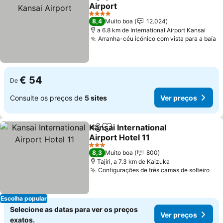
Partilhar
Adicionar aos favoritos
Airport
Ver preços
4 Estrelas
8,4
Muito boa
12.024
a 6.8 km de International Airport Kansai
Arranha-céu icónico com vista para a baía
V
€ 54
De
Consulte os preços de
5 sites
Ver preços
Kansai International
Partilhar
Adicionar aos favoritos
Airport Hotel 11
Ver preços
3 Estrelas
8,3
Muito boa
800
Tajiri, a 7.3 km de Kaizuka
Configurações de três camas de solteiro
Ver
Escolha popular
Selecione as datas para ver os preços
Ver preços
exatos.