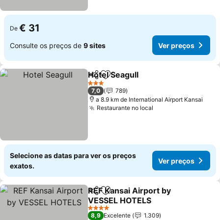
€ 31
De
Consulte os preços de
9 sites
Ver preços
Hotel Seagull
Partilhar
Adicionar aos favoritos
Ver preços
3 Estrelas
7,0
789
a 8.9 km de International Airport Kansai
Restaurante no local
Ver preços
Selecione as datas para ver os preços
Ver preços
exatos.
REF Kansai Airport by
Partilhar
Adicionar aos favoritos
VESSEL HOTELS
Ver preços
4 Estrelas
8,9
Excelente
1.309