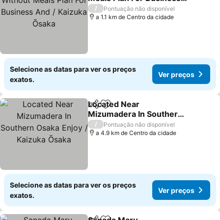
And / Kaizuka Ōsaka
Ver preços
/
Pontuação não disponível
a 1.1 km de Centro da cidade
Selecione as datas para ver os preços
Ver preços
exatos.
Located Near
Partilhar
Adicionar aos favoritos
Mizumadera In Southern
Osaka Enjoy / Kaizuka
Ver preços
/
Pontuação não disponível
Ōsaka
a 4.9 km de Centro da cidade
Selecione as datas para ver os preços
Ver preços
exatos.