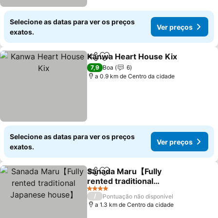
Selecione as datas para ver os preços
Ver preços
exatos.
Kanwa Heart House Kix
Partilhar
Adicionar aos favoritos
Ve
7,9
Boa
6
a 0.9 km de Centro da cidade
Selecione as datas para ver os preços
Ver preços
exatos.
Sanada Maru【Fully
Partilhar
Adicionar aos favoritos
rented traditional
Japanese house】
Ver preços
4 Estrelas
/
Pontuação não disponível
a 1.3 km de Centro da cidade