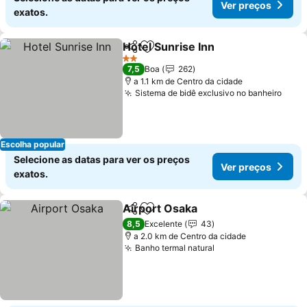
Ver preços
exatos.
Hotel Sunrise Inn
Partilhar
Adicionar aos favoritos
Ver preç
2 Estrelas
7,5
Boa
262
a 1.1 km de Centro da cidade
Sistema de bidê exclusivo no banheiro
Ver 
Escolha popular
Selecione as datas para ver os preços
Ver preços
exatos.
Airport Osaka
Partilhar
Adicionar aos favoritos
Ver preços
8,5
Excelente
43
a 2.0 km de Centro da cidade
Banho termal natural
Ver preços