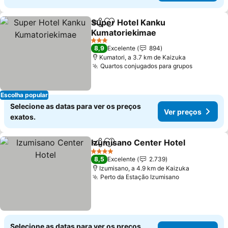
Super Hotel Kanku
Partilhar
Adicionar aos favoritos
Kumatoriekimae
Ver preços
3 Estrelas
8,9
Excelente
894
Kumatori, a 3.7 km de Kaizuka
Quartos conjugados para grupos
Ver preç
Escolha popular
Selecione as datas para ver os preços
Ver preços
exatos.
Izumisano Center Hotel
Partilhar
Adicionar aos favoritos
Ve
4 Estrelas
8,5
Excelente
2.739
Izumisano, a 4.9 km de Kaizuka
Perto da Estação Izumisano
Ver preços
Selecione as datas para ver os preços