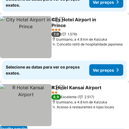
Ver preços
exatos.
City Hotel Airport in
Partilhar
Adicionar aos favoritos
Prince
Ver preços
3 Estrelas
7,0
1.576
Izumisano, a 4.8 km de Kaizuka
Conceito retrô de hospitalidade japonesa
Ve
Selecione as datas para ver os preços
Ver preços
exatos.
R Hotel Kansai Airport
Partilhar
Adicionar aos favoritos
Ver 
2 Estrelas
8,9
Excelente
2.517
Izumisano, a 4.8 km de Kaizuka
Acesso a restaurantes e lojas locais
Ver pr
Escolha popular