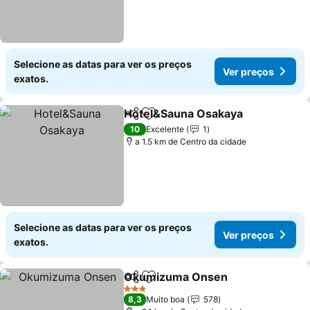
Selecione as datas para ver os preços
Ver preços
exatos.
Hotel&Sauna Osakaya
Partilhar
Adicionar aos favoritos
Ver 
10
Excelente
1
a 1.5 km de Centro da cidade
Selecione as datas para ver os preços
Ver preços
exatos.
Okumizuma Onsen
Partilhar
Adicionar aos favoritos
Ver pr
3 Estrelas
8,3
Muito boa
578