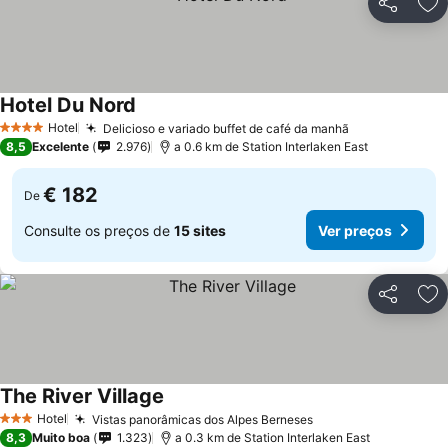
Partilhar
Ad
Hotel Du Nord
Hotel
Delicioso e variado buffet de café da manhã
4 Estrelas
8,5
Excelente
2.976
a 0.6 km de Station Interlaken East
€ 182
De
Consulte os preços de
15 sites
Ver preços
Partilhar
Ad
The River Village
Hotel
Vistas panorâmicas dos Alpes Berneses
3 Estrelas
8,3
Muito boa
1.323
a 0.3 km de Station Interlaken East