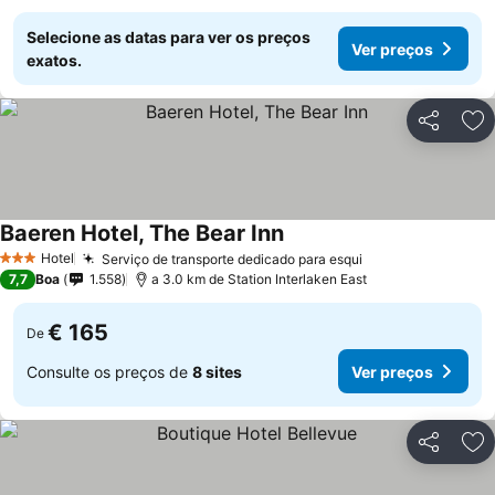
Selecione as datas para ver os preços
Ver preços
exatos.
Partilhar
Ad
Baeren Hotel, The Bear Inn
Hotel
Serviço de transporte dedicado para esqui
3 Estrelas
7,7
Boa
1.558
a 3.0 km de Station Interlaken East
€ 165
De
Consulte os preços de
8 sites
Ver preços
Partilhar
Ad