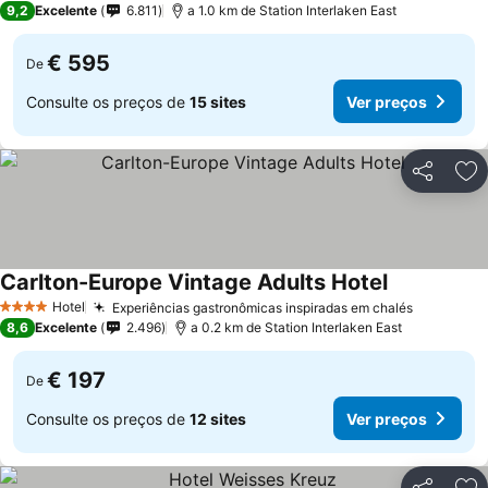
9,2
Excelente
6.811
a 1.0 km de Station Interlaken East
€ 595
De
Consulte os preços de
15 sites
Ver preços
Partilhar
Ad
Carlton-Europe Vintage Adults Hotel
Hotel
Experiências gastronômicas inspiradas em chalés
4 Estrelas
8,6
Excelente
2.496
a 0.2 km de Station Interlaken East
€ 197
De
Consulte os preços de
12 sites
Ver preços