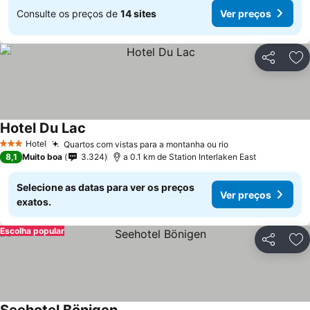
Consulte os preços de
14 sites
Ver preços
Partilhar
Ad
Hotel Du Lac
Hotel
Quartos com vistas para a montanha ou rio
3 Estrelas
8,1
Muito boa
3.324
a 0.1 km de Station Interlaken East
Selecione as datas para ver os preços
Ver preços
exatos.
Escolha popular
Partilhar
Ad