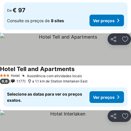
€ 97
De
Consulte os preços de
8 sites
Ver preços
Partilhar
Ad
Hotel Tell and Apartments
Hotel
Assistência com atividades locais
3 Estrelas
6,6
1.177
a 1.1 km de Station Interlaken East
Selecione as datas para ver os preços
Ver preços
exatos.
Partilhar
Ad