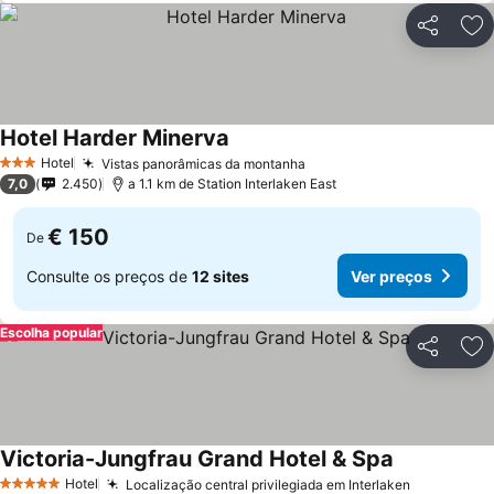
Partilhar
Ad
Hotel Harder Minerva
Hotel
Vistas panorâmicas da montanha
3 Estrelas
7,0
2.450
a 1.1 km de Station Interlaken East
€ 150
De
Consulte os preços de
12 sites
Ver preços
Escolha popular
Partilhar
Ad
Victoria-Jungfrau Grand Hotel & Spa
Hotel
Localização central privilegiada em Interlaken
5 Estrelas