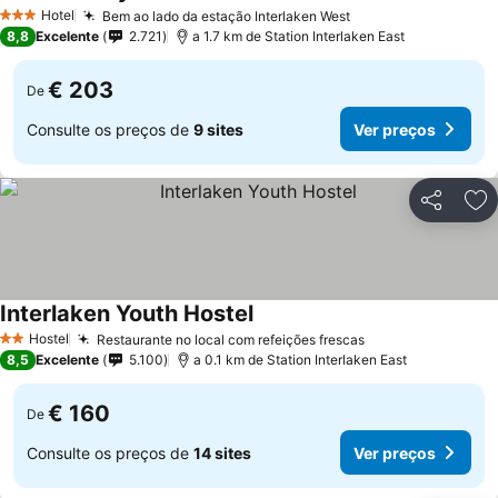
Hotel
Bem ao lado da estação Interlaken West
3 Estrelas
8,8
Excelente
2.721
a 1.7 km de Station Interlaken East
€ 203
De
Consulte os preços de
9 sites
Ver preços
Partilhar
Ad
Interlaken Youth Hostel
Hostel
Restaurante no local com refeições frescas
2 Estrelas
8,5
Excelente
5.100
a 0.1 km de Station Interlaken East
€ 160
De
Consulte os preços de
14 sites
Ver preços