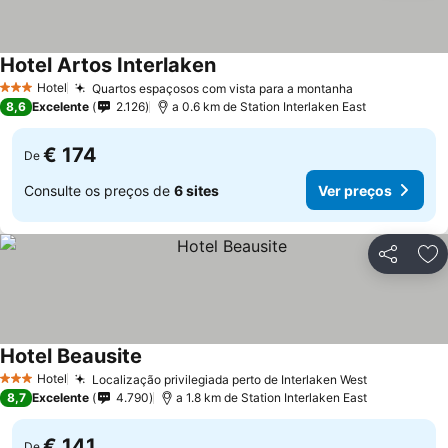
Hotel Artos Interlaken
Hotel
Quartos espaçosos com vista para a montanha
3 Estrelas
8,6
Excelente
2.126
a 0.6 km de Station Interlaken East
€ 174
De
Consulte os preços de
6 sites
Ver preços
Partilhar
Ad
Hotel Beausite
Hotel
Localização privilegiada perto de Interlaken West
3 Estrelas
8,7
Excelente
4.790
a 1.8 km de Station Interlaken East
€ 141
De