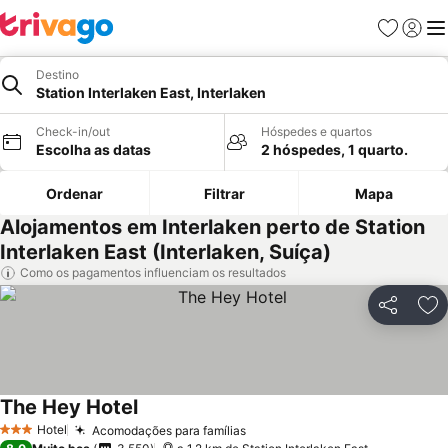
Favoritos
Iniciar
Me
Destino
Station Interlaken East, Interlaken
Check-in/out
Hóspedes e quartos
Escolha as datas
2 hóspedes, 1 quarto.
Ordenar
Filtrar
Mapa
Alojamentos em Interlaken perto de Station
Interlaken East (Interlaken, Suíça)
Como os pagamentos influenciam os resultados
Partilhar
Ad
The Hey Hotel
Hotel
Acomodações para famílias
3 Estrelas