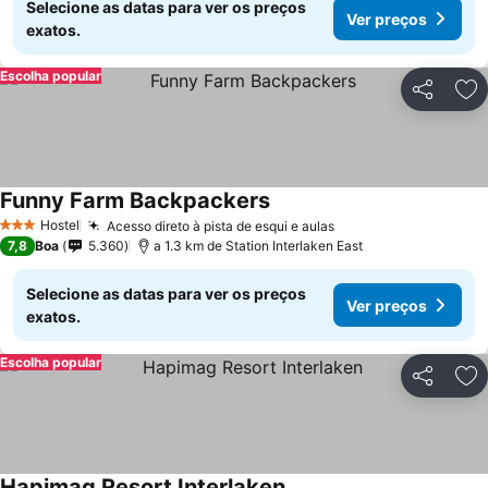
Selecione as datas para ver os preços
Ver preços
exatos.
Escolha popular
Partilhar
Ad
Funny Farm Backpackers
Hostel
Acesso direto à pista de esqui e aulas
3 Estrelas
7,8
Boa
5.360
a 1.3 km de Station Interlaken East
Selecione as datas para ver os preços
Ver preços
exatos.
Escolha popular
Partilhar
Ad
Hapimag Resort Interlaken