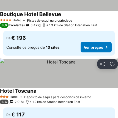
Boutique Hotel Bellevue
Hotel
Pistas de esqui na propriedade
4 Estrelas
8,6
Excelente
3.479
a 1.3 km de Station Interlaken East
€ 196
De
Consulte os preços de
13 sites
Ver preços
Partilhar
Ad
Hotel Toscana
Hotel
Depósito de esquis para desportos de inverno
3 Estrelas
6,6
2.918
a 1.2 km de Station Interlaken East
€ 117
De