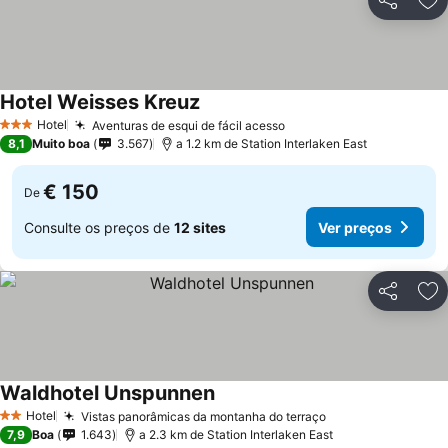
Partilhar
Ad
Hotel Weisses Kreuz
Hotel
Aventuras de esqui de fácil acesso
3 Estrelas
8,1
Muito boa
3.567
a 1.2 km de Station Interlaken East
€ 150
De
Consulte os preços de
12 sites
Ver preços
Partilhar
Ad
Waldhotel Unspunnen
Hotel
Vistas panorâmicas da montanha do terraço
2 Estrelas
7,9
Boa
1.643
a 2.3 km de Station Interlaken East