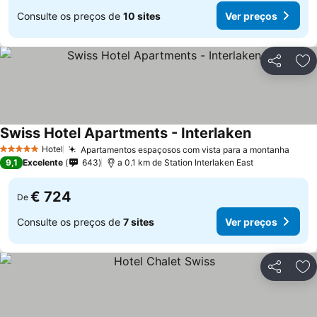
Consulte os preços de
10 sites
Ver preços
Partilhar
Ad
Swiss Hotel Apartments - Interlaken
Hotel
Apartamentos espaçosos com vista para a montanha
5 Estrelas
9,1
Excelente
643
a 0.1 km de Station Interlaken East
€ 724
De
Consulte os preços de
7 sites
Ver preços
Partilhar
Ad