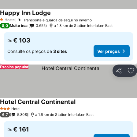
Happy Inn Lodge
Hostel
Transporte e guarda de esqui no inverno
1 Estrelas
8,0
Muito boa
3.655
a 1.3 km de Station Interlaken East
€ 103
De
Consulte os preços de
3 sites
Ver preços
Escolha popular
Partilhar
Ad
Hotel Central Continental
Hotel
3 Estrelas
6,7
5.808
a 1.6 km de Station Interlaken East
€ 161
De