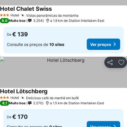
Hotel Chalet Swiss
Hotel
Vistas panorâmicas da montanha
3 Estrelas
8,0
Muito boa
3.254
a 1.9 km de Station Interlaken East
€ 139
De
Consulte os preços de
10 sites
Ver preços
Partilhar
Ad
Hotel Lötschberg
Hotel
Delicioso café da manhã em bufê
3 Estrelas
8,1
Muito boa
2.270
a 1.5 km de Station Interlaken East
€ 170
De
Consulte os preços de
9 sites
Ver preços