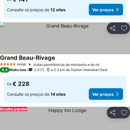
Consulte os preços de
12 sites
Ver preços
Partilhar
Ad
Grand Beau-Rivage
Hotel
Vistas panorâmicas da montanha e do rio
5 Estrelas
8,3
Muito boa
2.317
a 0.3 km de Station Interlaken East
€ 228
De
Consulte os preços de
14 sites
Ver preços
Escolha popular
Partilhar
Ad