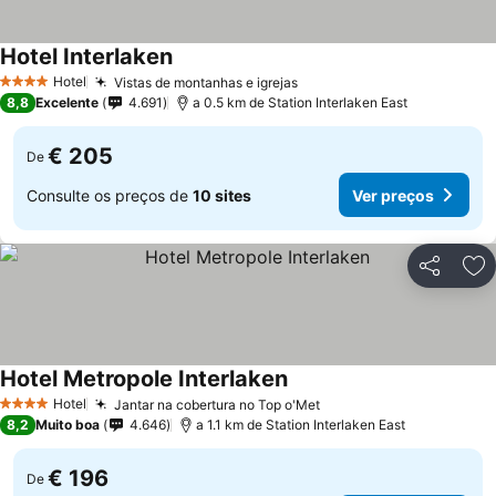
Hotel Interlaken
Hotel
Vistas de montanhas e igrejas
4 Estrelas
8,8
Excelente
4.691
a 0.5 km de Station Interlaken East
€ 205
De
Consulte os preços de
10 sites
Ver preços
Partilhar
Ad
Hotel Metropole Interlaken
Hotel
Jantar na cobertura no Top o'Met
4 Estrelas
8,2
Muito boa
4.646
a 1.1 km de Station Interlaken East
€ 196
De