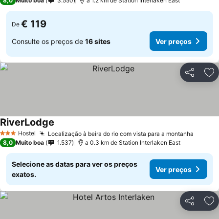
8,0
Muito boa
3.550
a 1.2 km de Station Interlaken East
€ 119
De
Consulte os preços de
16 sites
Ver preços
Partilhar
Ad
RiverLodge
Hostel
Localização à beira do rio com vista para a montanha
3 Estrelas
8,0
Muito boa
1.537
a 0.3 km de Station Interlaken East
Selecione as datas para ver os preços
Ver preços
exatos.
Partilhar
Ad