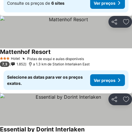
Consulte os preços de
6 sites
Ver preços
Partilhar
Ad
Mattenhof Resort
Hotel
Pistas de esqui e aulas disponíveis
3 Estrelas
7,3
1.852
a 1.3 km de Station Interlaken East
Selecione as datas para ver os preços
Ver preços
exatos.
Partilhar
Ad
Essential by Dorint Interlaken