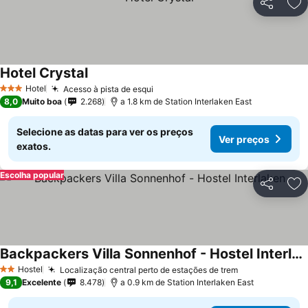
Partilhar
Ad
Hotel Crystal
Hotel
Acesso à pista de esqui
3 Estrelas
8,0
Muito boa
2.268
a 1.8 km de Station Interlaken East
Selecione as datas para ver os preços
Ver preços
exatos.
Escolha popular
Partilhar
Ad
Backpackers Villa Sonnenhof - Hostel Interlaken
Hostel
Localização central perto de estações de trem
2 Estrelas
9,1
Excelente
8.478
a 0.9 km de Station Interlaken East