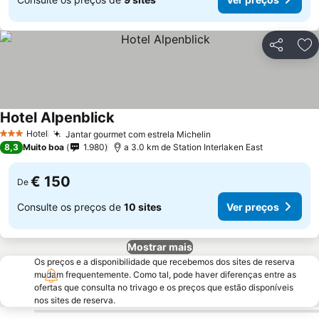
Partilhar
Ad
Hotel Alpenblick
Hotel
Jantar gourmet com estrela Michelin
3 Estrelas
8,3
Muito boa
1.980
a 3.0 km de Station Interlaken East
€ 150
De
Consulte os preços de
10 sites
Ver preços
Mostrar mais
Os preços e a disponibilidade que recebemos dos sites de reserva
mudam frequentemente. Como tal, pode haver diferenças entre as
ofertas que consulta no trivago e os preços que estão disponíveis
nos sites de reserva.