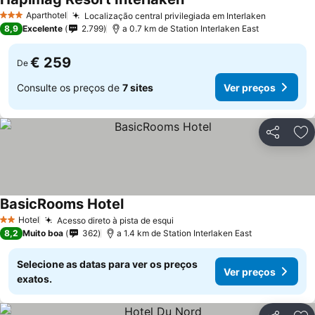
Aparthotel
Localização central privilegiada em Interlaken
3 Estrelas
8,9
Excelente
2.799
a 0.7 km de Station Interlaken East
€ 259
De
Consulte os preços de
7 sites
Ver preços
Partilhar
Ad
BasicRooms Hotel
Hotel
Acesso direto à pista de esqui
2 Estrelas
8,2
Muito boa
362
a 1.4 km de Station Interlaken East
Selecione as datas para ver os preços
Ver preços
exatos.