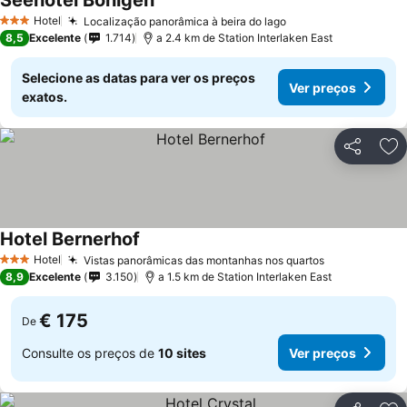
Seehotel Bönigen
Hotel
Localização panorâmica à beira do lago
3 Estrelas
8,5
Excelente
1.714
a 2.4 km de Station Interlaken East
Selecione as datas para ver os preços
Ver preços
exatos.
Partilhar
Ad
Hotel Bernerhof
Hotel
Vistas panorâmicas das montanhas nos quartos
3 Estrelas
8,9
Excelente
3.150
a 1.5 km de Station Interlaken East
€ 175
De
Consulte os preços de
10 sites
Ver preços