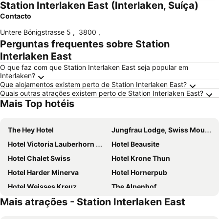
Station Interlaken East (Interlaken, Suíça)
Contacto
Untere Bönigstrasse 5
,
3800
,
Perguntas frequentes sobre Station
Interlaken East
O que faz com que Station Interlaken East seja popular em
Interlaken?
Que alojamentos existem perto de Station Interlaken East?
Quais outras atrações existem perto de Station Interlaken East?
Mais Top hotéis
The Hey Hotel
Jungfrau Lodge, Swiss Mountain Hotel
Hotel Victoria Lauberhorn Wengen, a Faern Collection Hotel
Hotel Beausite
Hotel Chalet Swiss
Hotel Krone Thun
Hotel Harder Minerva
Hotel Hornerpub
Hotel Weisses Kreuz
The Alpenhof
Mais atrações - Station Interlaken East
Essential by Dorint Interlaken
Eiger Mountain & Soul Resort
Stella Swiss Quality Hotel
Hotel Holiday Thun