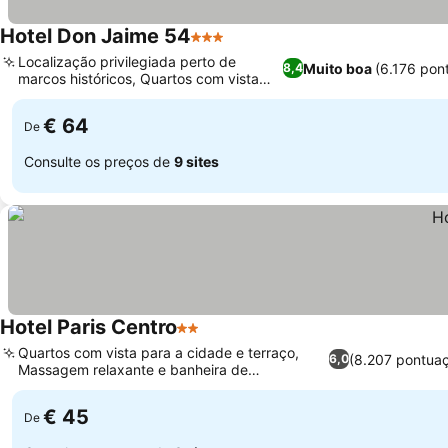
Hotel Don Jaime 54
3 Estrelas
Localização privilegiada perto de
Muito boa
(6.176 pon
8,4
marcos históricos, Quartos com vista
para a basílica
€ 64
De
Consulte os preços de
9 sites
Hotel Paris Centro
2 Estrelas
Quartos com vista para a cidade e terraço,
(8.207 pontua
6,0
Massagem relaxante e banheira de
hidromassagem
€ 45
De