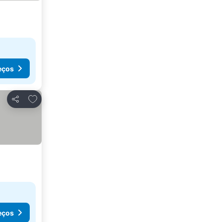
eços
Adicionar aos favoritos
Partilhar
eços