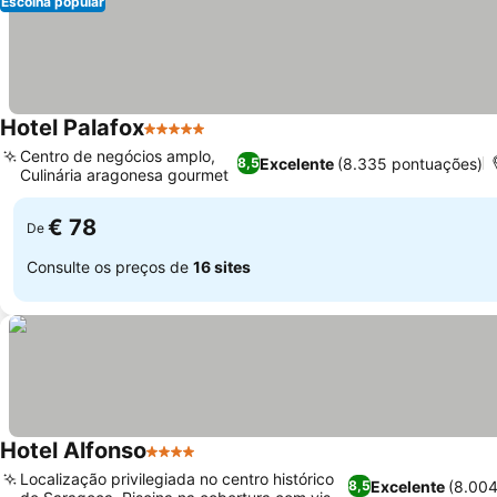
Escolha popular
Hotel Palafox
5 Estrelas
Centro de negócios amplo,
Excelente
(8.335 pontuações)
8,5
Culinária aragonesa gourmet
€ 78
De
Consulte os preços de
16 sites
Hotel Alfonso
4 Estrelas
Localização privilegiada no centro histórico
Excelente
(8.00
8,5