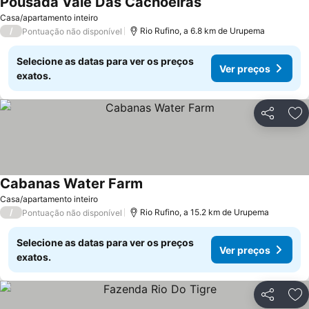
Pousada Vale Das Cachoeiras
Casa/apartamento inteiro
/
Rio Rufino, a 6.8 km de Urupema
Pontuação não disponível
Selecione as datas para ver os preços
Ver preços
exatos.
Partilhar
Ad
Cabanas Water Farm
Casa/apartamento inteiro
/
Rio Rufino, a 15.2 km de Urupema
Pontuação não disponível
Selecione as datas para ver os preços
Ver preços
exatos.
Partilhar
Ad