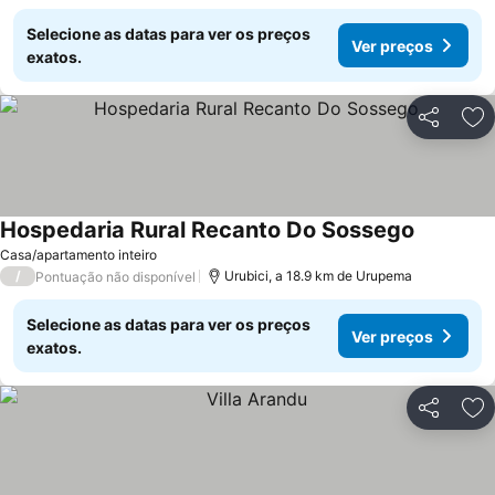
Selecione as datas para ver os preços
Ver preços
exatos.
Partilhar
Ad
Hospedaria Rural Recanto Do Sossego
Casa/apartamento inteiro
/
Urubici, a 18.9 km de Urupema
Pontuação não disponível
Selecione as datas para ver os preços
Ver preços
exatos.
Partilhar
Ad