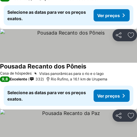
Selecione as datas para ver os preços
Ver preços
exatos.
Partilhar
Ad
Pousada Recanto dos Pôneis
Casa de hóspedes
Vistas panorâmicas para o rio e o lago
9,8
Excelente
332
Rio Rufino, a 16.1 km de Urupema
Selecione as datas para ver os preços
Ver preços
exatos.
Partilhar
Ad