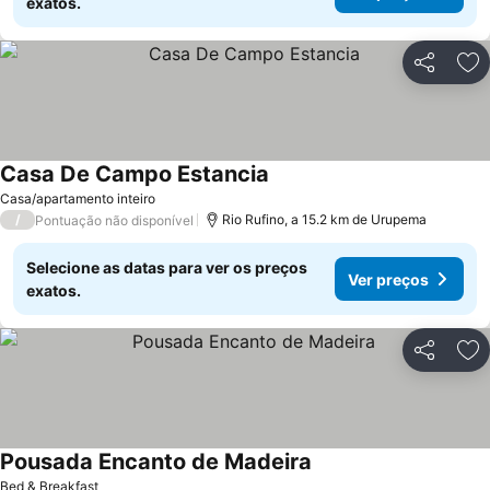
exatos.
Partilhar
Ad
Casa De Campo Estancia
Casa/apartamento inteiro
/
Rio Rufino, a 15.2 km de Urupema
Pontuação não disponível
Selecione as datas para ver os preços
Ver preços
exatos.
Partilhar
Ad
Pousada Encanto de Madeira
Bed & Breakfast