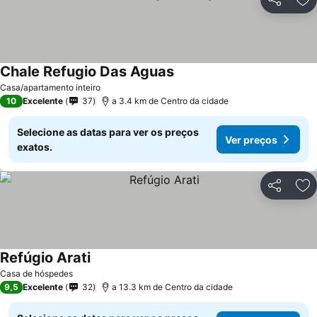
Partilhar
Ad
Chale Refugio Das Aguas
Casa/apartamento inteiro
10
Excelente
37
a 3.4 km de Centro da cidade
Selecione as datas para ver os preços
Ver preços
exatos.
Partilhar
Ad
Refúgio Arati
Casa de hóspedes
9,5
Excelente
32
a 13.3 km de Centro da cidade