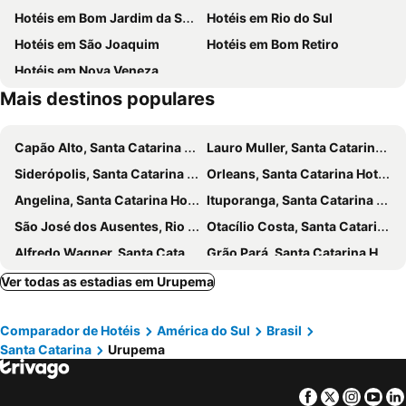
Hotéis em Bom Jardim da Serra
Hotéis em Rio do Sul
Hotéis em São Joaquim
Hotéis em Bom Retiro
Hotéis em Nova Veneza
Mais destinos populares
Capão Alto, Santa Catarina Hotéis
Lauro Muller, Santa Catarina Hotéis
Siderópolis, Santa Catarina Hotéis
Orleans, Santa Catarina Hotéis
Angelina, Santa Catarina Hotéis
Ituporanga, Santa Catarina Hotéis
São José dos Ausentes, Rio Grande do Sul Hotéis
Otacílio Costa, Santa Catarina Hotéis
Alfredo Wagner, Santa Catarina Hotéis
Grão Pará, Santa Catarina Hotéis
Pouso Redondo, Santa Catarina Hotéis
Lontras, Santa Catarina Hotéis
Ver todas as estadias em Urupema
Sangão, Santa Catarina Hotéis
Lages, Santa Catarina Hotéis
Comparador de Hotéis
América do Sul
Brasil
Rio do Sul, Santa Catarina Hotéis
Videira, Santa Catarina Hotéis
Santa Catarina
Urupema
Canoinhas, Santa Catarina Hotéis
Fraiburgo, Santa Catarina Hotéis
Curitibanos, Santa Catarina Hotéis
Doutor Pedrinho, Santa Catarina Hotéis
Facebook
Twitter
Insta
Yo