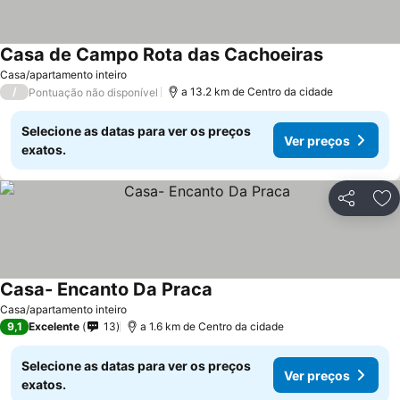
Casa de Campo Rota das Cachoeiras
Casa/apartamento inteiro
/
a 13.2 km de Centro da cidade
Pontuação não disponível
Selecione as datas para ver os preços
Ver preços
exatos.
Partilhar
Ad
Casa- Encanto Da Praca
Casa/apartamento inteiro
9,1
Excelente
13
a 1.6 km de Centro da cidade
Selecione as datas para ver os preços
Ver preços
exatos.