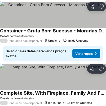
Partilhar
Ad
Container - Gruta Bom Sucesso - Moradas Da Serra
Casa/apartamento inteiro
/
Urubici, a 17.0 km de Urupema
Pontuação não disponível
Selecione as datas para ver os preços
Ver preços
exatos.
Partilhar
Ad
Complete Site, With Fireplace, Family And Friends!
Casa/apartamento inteiro
/
Rio Rufino, a 17.5 km de Urupema
Pontuação não disponível