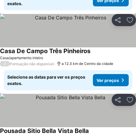
Ver preços
exatos.
Partilhar
Ad
Casa De Campo Três Pinheiros
Casa/apartamento inteiro
/
a 12.3 km de Centro da cidade
Pontuação não disponível
Selecione as datas para ver os preços
Ver preços
exatos.
Partilhar
Ad
Pousada Sitio Bella Vista Bella