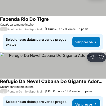
Fazenda Rio Do Tigre
Casa/apartamento inteiro
/
Urubici, a 12.3 km de Urupema
Pontuação não disponível
Selecione as datas para ver os preços
Ver preços
exatos.
Partilhar
Ad
Refugio Da Neve! Cabana Do Gigante Adormecido!
Casa/apartamento inteiro
/
Rio Rufino, a 14.6 km de Urupema
Pontuação não disponível
Selecione as datas para ver os preços
Ver preços