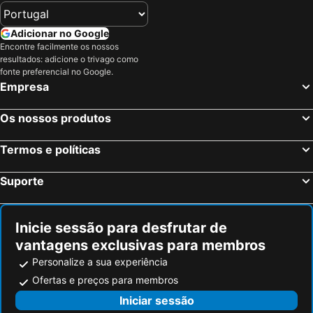
Caçador, Santa Catarina Hotéis
Santa Cecília, Santa Catarina Hotéis
Rio de Janeiro, Rio de Janeiro Hotéis
São Paulo, São Paulo Hotéis
Adicionar no Google
Fortaleza, Ceará Hotéis
Natal, Rio Grande do Norte Hotéis
Encontre facilmente os nossos
resultados: adicione o trivago como
Foz do Iguaçu, Paraná Hotéis
Porto de Galinhas, Pernambuco Hotéis
fonte preferencial no Google.
Salvador, Bahia Hotéis
Maceió, Alagoas Hotéis
Empresa
Porto Seguro, Bahia Hotéis
Os nossos produtos
Termos e políticas
Suporte
Inicie sessão para desfrutar de
vantagens exclusivas para membros
Personalize a sua experiência
Ofertas e preços para membros
Iniciar sessão