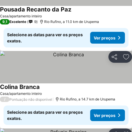
Pousada Recanto da Paz
Casa/apartamento inteiro
9,1
Excelente
9
Rio Rufino, a 11.0 km de Urupema
Selecione as datas para ver os preços
Ver preços
exatos.
Partilhar
Ad
Colina Branca
Casa/apartamento inteiro
/
Rio Rufino, a 14.7 km de Urupema
Pontuação não disponível
Selecione as datas para ver os preços
Ver preços
exatos.