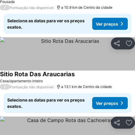
Pousada
/
a 10.9 km de Centro da cidade
Pontuação não disponível
Selecione as datas para ver os preços
Ver preços
exatos.
Partilhar
Ad
Sitio Rota Das Araucarias
Casa/apartamento inteiro
/
a 13.1 km de Centro da cidade
Pontuação não disponível
Selecione as datas para ver os preços
Ver preços
exatos.
Partilhar
Ad