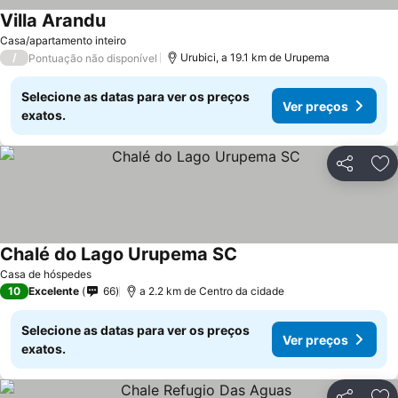
Villa Arandu
Casa/apartamento inteiro
/
Urubici, a 19.1 km de Urupema
Pontuação não disponível
Selecione as datas para ver os preços
Ver preços
exatos.
Partilhar
Ad
Chalé do Lago Urupema SC
Casa de hóspedes
10
Excelente
66
a 2.2 km de Centro da cidade
Selecione as datas para ver os preços
Ver preços
exatos.