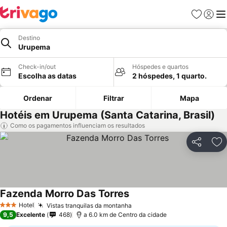
Favoritos
Iniciar
Me
Destino
Urupema
Check-in/out
Hóspedes e quartos
Escolha as datas
2 hóspedes, 1 quarto.
Ordenar
Filtrar
Mapa
Hotéis em Urupema (Santa Catarina, Brasil)
Como os pagamentos influenciam os resultados
Partilhar
Ad
Fazenda Morro Das Torres
Hotel
Vistas tranquilas da montanha
3 Estrelas
9,5
Excelente
468
a 6.0 km de Centro da cidade