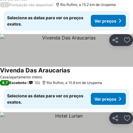
/
Rio Rufino, a 15.2 km de Urupema
Pontuação não disponível
Selecione as datas para ver os preços
Ver preços
exatos.
Partilhar
Ad
Vivenda Das Araucarias
Casa/apartamento inteiro
9,7
Excelente
10
Rio Rufino, a 15.8 km de Urupema
Selecione as datas para ver os preços
Ver preços
exatos.
Partilhar
Ad