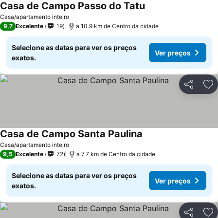
Casa de Campo Passo do Tatu
Casa/apartamento inteiro
9,7
Excelente
19
a 10.9 km de Centro da cidade
Selecione as datas para ver os preços
Ver preços
exatos.
Partilhar
Ad
Casa de Campo Santa Paulina
Casa/apartamento inteiro
9,5
Excelente
72
a 7.7 km de Centro da cidade
Selecione as datas para ver os preços
Ver preços
exatos.
Partilhar
Ad