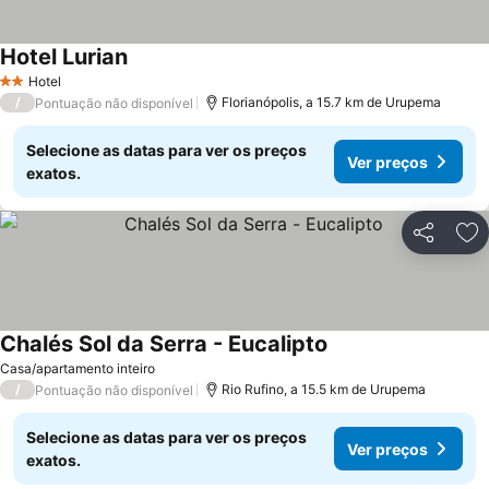
Hotel Lurian
Hotel
2 Estrelas
/
Florianópolis, a 15.7 km de Urupema
Pontuação não disponível
Selecione as datas para ver os preços
Ver preços
exatos.
Partilhar
Ad
Chalés Sol da Serra - Eucalipto
Casa/apartamento inteiro
/
Rio Rufino, a 15.5 km de Urupema
Pontuação não disponível
Selecione as datas para ver os preços
Ver preços
exatos.