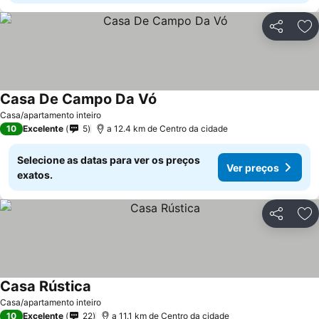
Partilhar
Ad
Casa De Campo Da Vó
Casa/apartamento inteiro
10
Excelente
5
a 12.4 km de Centro da cidade
Selecione as datas para ver os preços
Ver preços
exatos.
Partilhar
Ad
Casa Rústica
Casa/apartamento inteiro
10
Excelente
22
a 11.1 km de Centro da cidade