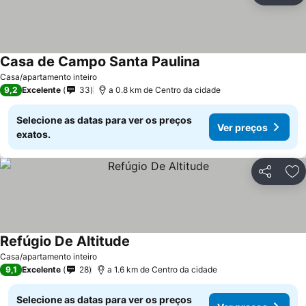
Casa de Campo Santa Paulina
Casa/apartamento inteiro
9,2
Excelente
33
a 0.8 km de Centro da cidade
Selecione as datas para ver os preços
Ver preços
exatos.
Partilhar
Ad
Refúgio De Altitude
Casa/apartamento inteiro
9,1
Excelente
28
a 1.6 km de Centro da cidade
Selecione as datas para ver os preços