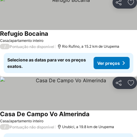
Partilhar
Ad
Refugio Bocaina
Casa/apartamento inteiro
/
Rio Rufino, a 15.2 km de Urupema
Pontuação não disponível
Selecione as datas para ver os preços
Ver preços
exatos.
Partilhar
Ad
Casa De Campo Vo Almerinda
Casa/apartamento inteiro
/
Urubici, a 19.8 km de Urupema
Pontuação não disponível