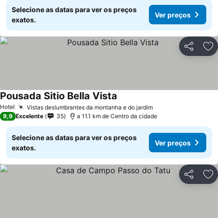
Selecione as datas para ver os preços
Ver preços
exatos.
Partilhar
Ad
Pousada Sitio Bella Vista
Hotel
Vistas deslumbrantes da montanha e do jardim
9,9
Excelente
35
a 11.1 km de Centro da cidade
Selecione as datas para ver os preços
Ver preços
exatos.
Partilhar
Ad