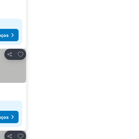
eços
Adicionar aos favoritos
Partilhar
eços
Adicionar aos favoritos