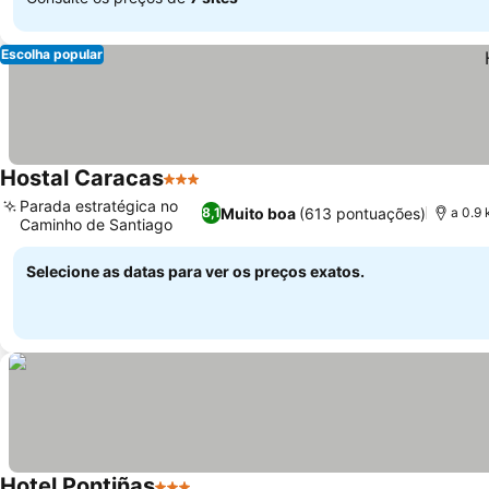
Escolha popular
Hostal Caracas
3 Estrelas
Ver preços
Parada estratégica no
Muito boa
(613 pontuações)
8,1
a 0.9
Caminho de Santiago
Ver preços
Selecione as datas para ver os preços exatos.
Hotel Pontiñas