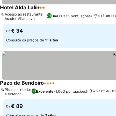
Hotel Alda Lalín
2 Estrelas
Ver preços
Acesso ao restaurante
Boa
(1.375 pontuações)
7,6
a 1.3 km de 
Asador Villanueva
Ver preços
€ 34
De
Consulte os preços de
11 sites
Pazo de Bendoiro
4 Estrelas
Ver preços
Piscinas interior
Excelente
(1.063 pontuações)
9,1
a 5.7 km de Cen
e exterior
Ver preços
€ 89
De
Consulte os preços de
7 sites