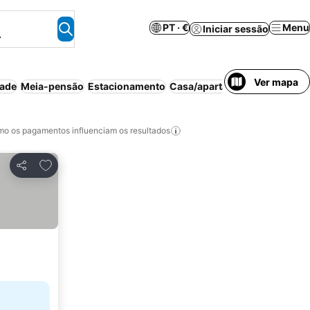
PT · €
Menu
Iniciar sessão
.
Ver mapa
dade
Meia-pensão
Estacionamento
Casa/apartamento inteiro
Fa
o os pagamentos influenciam os resultados
Adicionar aos favoritos
Partilhar