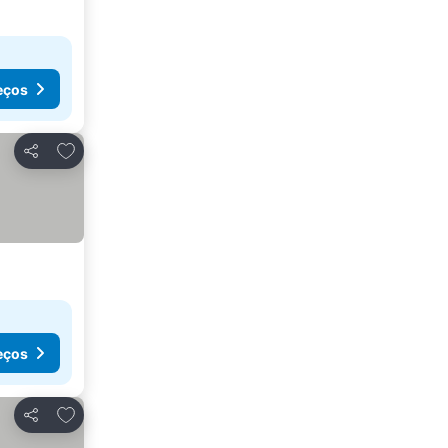
eços
Adicionar aos favoritos
Partilhar
eços
Adicionar aos favoritos
Partilhar