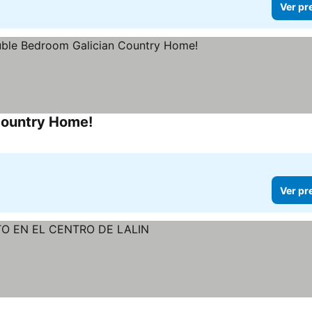
Ver pr
 Country Home!
Ver preços
Ver pr