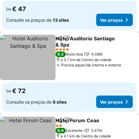
€ 47
De
Consulte os preços de
13 sites
Ver preços
Hotel Auditorio Santiago
Partilhar
Adicionar aos favoritos
& Spa
Ver preços
4 Estrelas
8,3
Muito boa
4.066
a 3.7 km de Centro da cidade
Piscina aquecida interna e externa
Ver pre
€ 72
De
Consulte os preços de
6 sites
Ver preços
Hotel Forum Ceao
Partilhar
Adicionar aos favoritos
Ver pre
2 Estrelas
8,9
Excelente
3.474
a 4.1 km de Centro da cidade