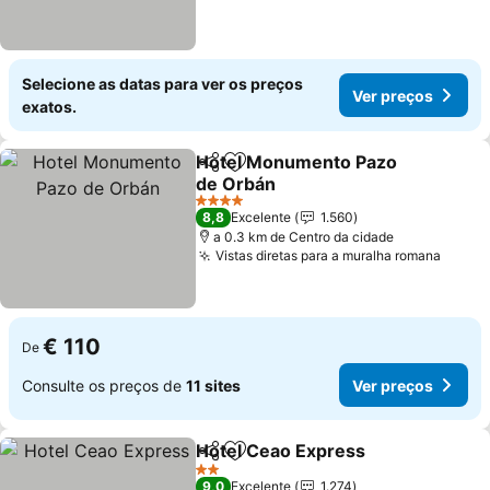
Selecione as datas para ver os preços
Ver preços
exatos.
Hotel Monumento Pazo
Partilhar
Adicionar aos favoritos
de Orbán
Ver preços
4 Estrelas
8,8
Excelente
1.560
a 0.3 km de Centro da cidade
Vistas diretas para a muralha romana
Ver p
€ 110
De
Consulte os preços de
11 sites
Ver preços
Hotel Ceao Express
Partilhar
Adicionar aos favoritos
Ver pr
2 Estrelas
9,0
Excelente
1.274