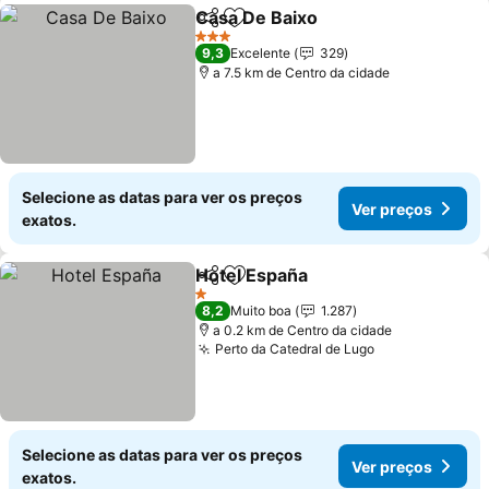
Casa De Baixo
Partilhar
Adicionar aos favoritos
Ver preços
3 Estrelas
9,3
Excelente
329
a 7.5 km de Centro da cidade
Selecione as datas para ver os preços
Ver preços
exatos.
Hotel España
Partilhar
Adicionar aos favoritos
Ver preços
1 Estrelas
8,2
Muito boa
1.287
a 0.2 km de Centro da cidade
Perto da Catedral de Lugo
Ver preços
Selecione as datas para ver os preços
Ver preços
exatos.