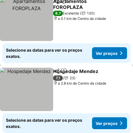
Apartamentos
Partilhar
Adicionar aos favoritos
FOROPLAZA
Ver preços
8,7
Excelente
130
a 0.1 km de Centro da cidade
Selecione as datas para ver os preços
Ver preços
exatos.
Hospedaje Mendez
Partilhar
Adicionar aos favoritos
Ver pr
7,1
23
a 2.8 km de Centro da cidade
Selecione as datas para ver os preços
Ver preços
exatos.