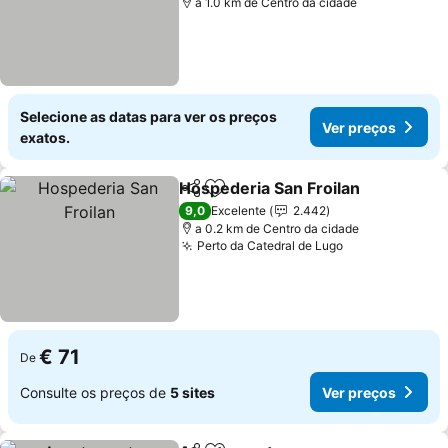
a 1.0 km de Centro da cidade
Selecione as datas para ver os preços
Ver preços
exatos.
Hospederia San Froilan
Partilhar
Adicionar aos favoritos
Ver
9,0
Excelente
2.442
a 0.2 km de Centro da cidade
Perto da Catedral de Lugo
Ver preços
€ 71
De
Consulte os preços de
5 sites
Ver preços