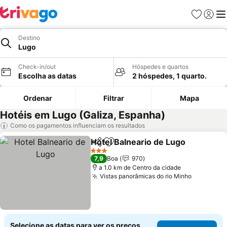
Favoritos
Iniciar
Me
Destino
Lugo
Check-in/out
Hóspedes e quartos
Escolha as datas
2 hóspedes, 1 quarto.
Ordenar
Filtrar
Mapa
Hotéis em Lugo (Galiza, Espanha)
Como os pagamentos influenciam os resultados
Hotel Balneario de Lugo
Partilhar
Adicionar aos favoritos
Ve
3 Estrelas
7,9
Boa
970
a 1.0 km de Centro da cidade
Vistas panorâmicas do rio Minho
Ver preç
Selecione as datas para ver os preços