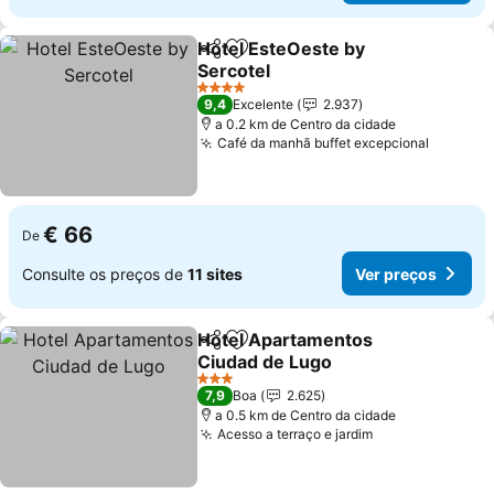
Hotel EsteOeste by
Partilhar
Adicionar aos favoritos
Sercotel
Ver preços
4 Estrelas
9,4
Excelente
2.937
a 0.2 km de Centro da cidade
Café da manhã buffet excepcional
Ver pre
€ 66
De
Consulte os preços de
11 sites
Ver preços
Hotel Apartamentos
Partilhar
Adicionar aos favoritos
Ciudad de Lugo
Ver preços
3 Estrelas
7,9
Boa
2.625
a 0.5 km de Centro da cidade
Acesso a terraço e jardim
Ver preços