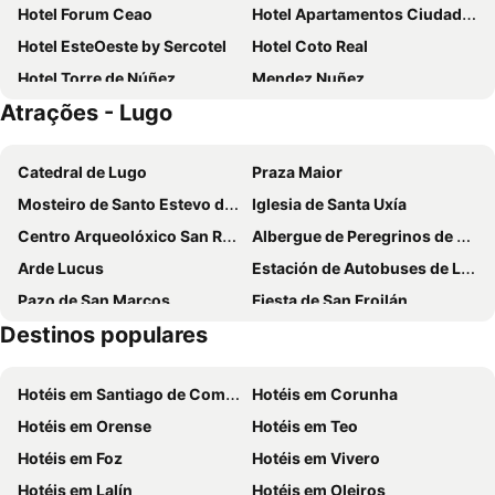
Hotel Forum Ceao
Hotel Apartamentos Ciudad de Lugo
Hotel EsteOeste by Sercotel
Hotel Coto Real
Hotel Torre de Núñez
Mendez Nuñez
Atrações - Lugo
Hotel Los Olmos
Hotel Darío
Metropol by Carris
Hotel Bríos
Catedral de Lugo
Praza Maior
Hotel Monumento Pazo de Orbán
La Finca
Mosteiro de Santo Estevo de Ribas de Miño
Iglesia de Santa Uxía
Hotel Ceao Express
Hotel Balneario de Lugo
Centro Arqueolóxico San Roque
Albergue de Peregrinos de Gonzar
Hotel Prados
Micampus Lugo Student Residence
Arde Lucus
Estación de Autobuses de Lugo
Hosteria de Gonzar
Hotel España
Pazo de San Marcos
Fiesta de San Froilán
U-hotel Dario Lugo
Hotel La Palloza
Destinos populares
Santa María de Ferreiros
A Fortaleza
Manuel Francisco
Hotel Aura Brios Lugo
Conxunto monumental de San Lázaro
Roman Wall
Hotel Auditorio Santiago & Spa
HOTEL CEAO
Hotéis em Santiago de Compostela
Hotéis em Corunha
Xacemento Romano do Ciadella
Igrexa de Santa María de Vilabade
Nadela
Motel Paraiso
Hotéis em Orense
Hotéis em Teo
Suitesnature Ecocamp San Roman
Hotéis em Foz
Hotéis em Vivero
Hotéis em Lalín
Hotéis em Oleiros