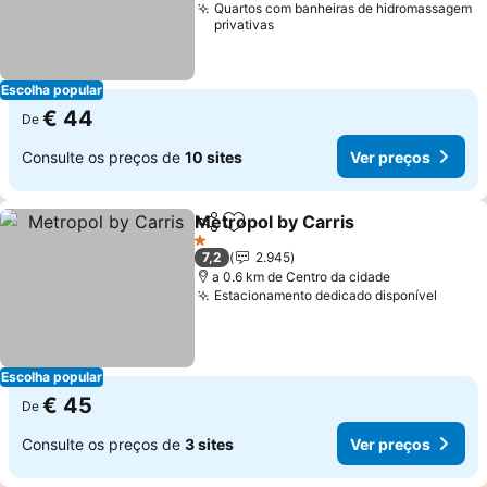
Quartos com banheiras de hidromassagem
privativas
Escolha popular
€ 44
De
Consulte os preços de
10 sites
Ver preços
Metropol by Carris
Partilhar
Adicionar aos favoritos
Ver pre
1 Estrelas
7,2
2.945
a 0.6 km de Centro da cidade
Estacionamento dedicado disponível
Ver p
Escolha popular
€ 45
De
Consulte os preços de
3 sites
Ver preços