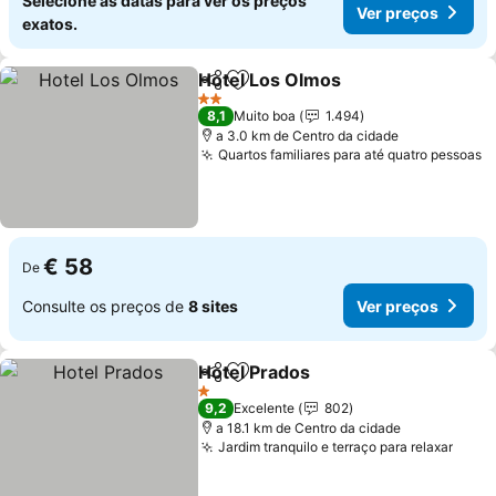
Selecione as datas para ver os preços
Ver preços
exatos.
Hotel Los Olmos
Partilhar
Adicionar aos favoritos
Ver preço
2 Estrelas
8,1
Muito boa
1.494
a 3.0 km de Centro da cidade
Quartos familiares para até quatro pessoas
V
€ 58
De
Consulte os preços de
8 sites
Ver preços
Hotel Prados
Partilhar
Adicionar aos favoritos
Ver preços
1 Estrelas
9,2
Excelente
802
a 18.1 km de Centro da cidade
Jardim tranquilo e terraço para relaxar
Ver 