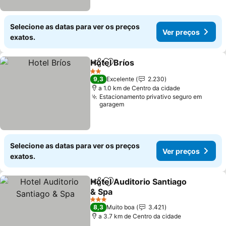
Selecione as datas para ver os preços
Ver preços
exatos.
Hotel Bríos
Partilhar
Adicionar aos favoritos
Ver preços
2 Estrelas
9,3
Excelente
2.230
a 1.0 km de Centro da cidade
Estacionamento privativo seguro em
garagem
Selecione as datas para ver os preços
Ver preços
exatos.
Hotel Auditorio Santiago
Partilhar
Adicionar aos favoritos
& Spa
Ver preços
3 Estrelas
8,3
Muito boa
3.421
a 3.7 km de Centro da cidade