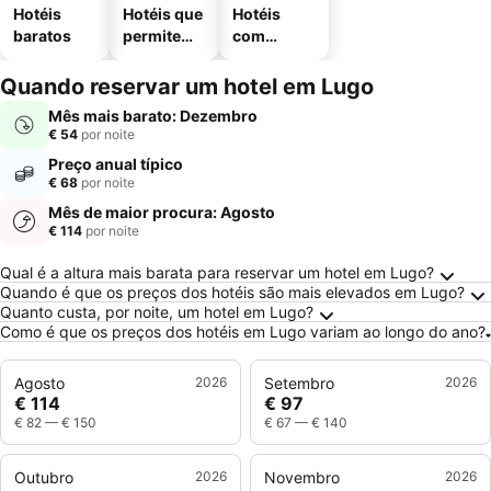
Hotéis
Hotéis que
Hotéis
baratos
permitem
com
animais
estaciona
mento
Quando reservar um hotel em Lugo
Mês mais barato: Dezembro
€ 54
por noite
Preço anual típico
€ 68
por noite
Mês de maior procura: Agosto
€ 114
por noite
Perguntas Frequentes sobre Lugo
Qual é a altura mais barata para reservar um hotel em Lugo?
Quando é que os preços dos hotéis são mais elevados em Lugo?
Quanto custa, por noite, um hotel em Lugo?
Como é que os preços dos hotéis em Lugo variam ao longo do ano?
Agosto
2026
Setembro
2026
€ 114
€ 97
€ 82
—
€ 150
€ 67
—
€ 140
Outubro
2026
Novembro
2026