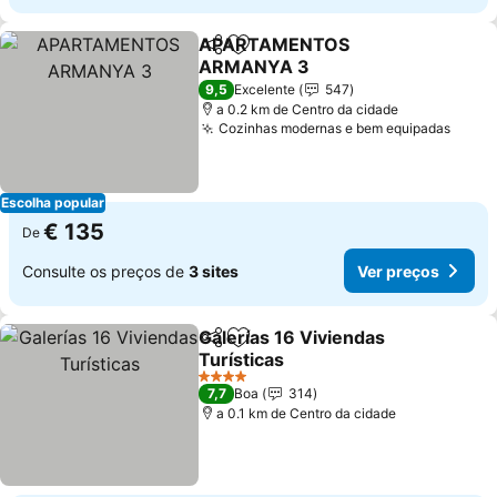
APARTAMENTOS
Partilhar
Adicionar aos favoritos
ARMANYA 3
Ver preços
9,5
Excelente
547
a 0.2 km de Centro da cidade
Cozinhas modernas e bem equipadas
Ver p
Escolha popular
€ 135
De
Consulte os preços de
3 sites
Ver preços
Galerías 16 Viviendas
Partilhar
Adicionar aos favoritos
Turísticas
Ver preços
4 Estrelas
7,7
Boa
314
a 0.1 km de Centro da cidade