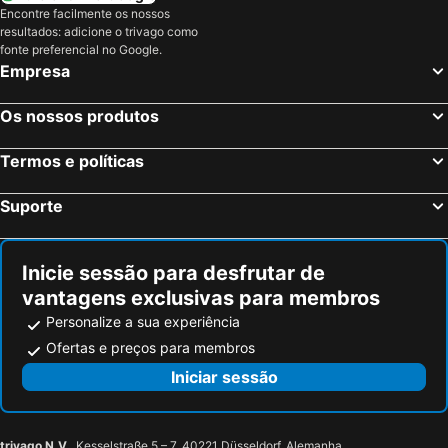
Ponte de Lima, Norte de Portugal Hotéis
Caminha, Norte de Portugal Hotéis
Encontre facilmente os nossos
resultados: adicione o trivago como
Santiago de Compostela, Galiza Hotéis
Arcos de Valdevez, Norte de Portugal Hotéis
fonte preferencial no Google.
Ponte da Barca, Norte de Portugal Hotéis
Islantilla, Andaluzia Hotéis
Empresa
Madrid, Madrid Hotéis
Benidorm, Valência Hotéis
Os nossos produtos
Sevilha, Andaluzia Hotéis
Barcelona, Catalunha Hotéis
Isla Cristina, Andaluzia Hotéis
Isla Canela, Andaluzia Hotéis
Termos e políticas
Suporte
Inicie sessão para desfrutar de
vantagens exclusivas para membros
Personalize a sua experiência
Ofertas e preços para membros
Iniciar sessão
trivago N.V.
, Kesselstraße 5 – 7, 40221 Düsseldorf, Alemanha