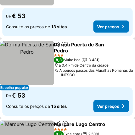
€ 53
De
Consulte os preços de
13 sites
Ver preços
Dorma Puerta de San
Partilhar
Adicionar aos favoritos
Pedro
Ver preços
3 Estrelas
8,3
Muito boa
3.481
a 0.4 km de Centro da cidade
A poucos passos das Muralhas Romanas da
UNESCO
Escolha popular
€ 53
De
Consulte os preços de
15 sites
Ver preços
Mercure Lugo Centro
Partilhar
Adicionar aos favoritos
Ver 
4 Estrelas
9,3
Excelente
2.509