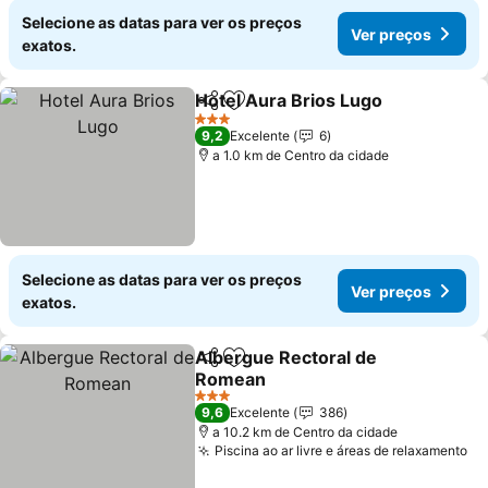
Selecione as datas para ver os preços
Ver preços
exatos.
Hotel Aura Brios Lugo
Partilhar
Adicionar aos favoritos
Ver 
3 Estrelas
9,2
Excelente
6
a 1.0 km de Centro da cidade
Selecione as datas para ver os preços
Ver preços
exatos.
Albergue Rectoral de
Partilhar
Adicionar aos favoritos
Romean
Ver preços
3 Estrelas
9,6
Excelente
386
a 10.2 km de Centro da cidade
Piscina ao ar livre e áreas de relaxamento
Ve