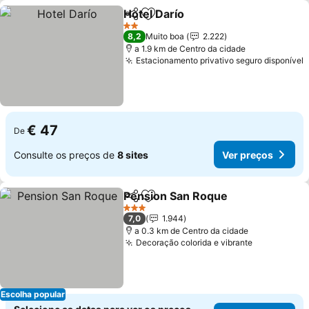
Hotel Darío
Partilhar
Adicionar aos favoritos
Ver preços
2 Estrelas
8,2
Muito boa
2.222
a 1.9 km de Centro da cidade
Estacionamento privativo seguro disponível
V
€ 47
De
Consulte os preços de
8 sites
Ver preços
Pension San Roque
Partilhar
Adicionar aos favoritos
Ver pr
3 Estrelas
7,0
1.944
a 0.3 km de Centro da cidade
Decoração colorida e vibrante
Ver preços
Escolha popular