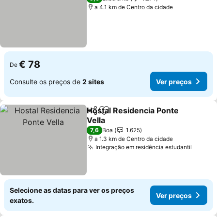
a 4.1 km de Centro da cidade
€ 78
De
Consulte os preços de
2 sites
Ver preços
Hostal Residencia Ponte
Partilhar
Adicionar aos favoritos
Vella
Ver preços
7,6
Boa
1.625
a 1.3 km de Centro da cidade
Integração em residência estudantil
Ver pr
Selecione as datas para ver os preços
Ver preços
exatos.