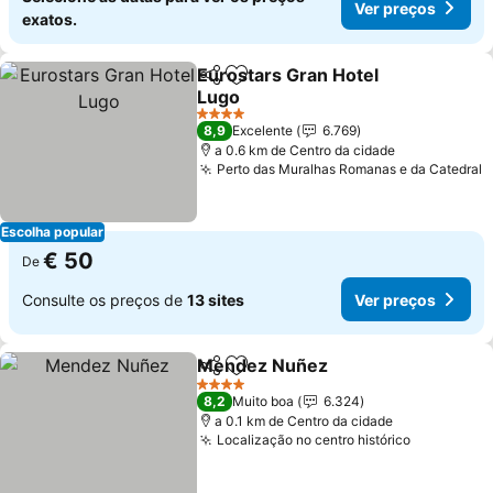
Ver preços
exatos.
Eurostars Gran Hotel
Partilhar
Adicionar aos favoritos
Lugo
Ver preços
4 Estrelas
8,9
Excelente
6.769
a 0.6 km de Centro da cidade
Perto das Muralhas Romanas e da Catedral
V
Escolha popular
€ 50
De
Consulte os preços de
13 sites
Ver preços
Mendez Nuñez
Partilhar
Adicionar aos favoritos
Ver preços
4 Estrelas
8,2
Muito boa
6.324
a 0.1 km de Centro da cidade
Localização no centro histórico
Ver preço