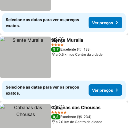
Selecione as datas para ver os preços
Ver preços
exatos.
Siente Muralla
Partilhar
Adicionar aos favoritos
Ver preços
4 Estrelas
9,7
Excelente
188
a 0.5 km de Centro da cidade
Selecione as datas para ver os preços
Ver preços
exatos.
Cabanas das Chousas
Partilhar
Adicionar aos favoritos
Ver 
5 Estrelas
9,8
Excelente
234
a 7.0 km de Centro da cidade