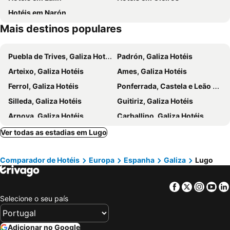
Hotéis em Narón
Mais destinos populares
Puebla de Trives, Galiza Hotéis
Padrón, Galiza Hotéis
Arteixo, Galiza Hotéis
Ames, Galiza Hotéis
Ferrol, Galiza Hotéis
Ponferrada, Castela e Leão Hotéis
Silleda, Galiza Hotéis
Guitiriz, Galiza Hotéis
Arnoya, Galiza Hotéis
Carballino, Galiza Hotéis
Villamartín de Valdeorras, Galiza Hotéis
Allariz, Galiza Hotéis
Ver todas as estadias em Lugo
Barreiros, Galiza Hotéis
Cabanas, Galiza Hotéis
Comparador de Hotéis
Europa
Espanha
Galiza
Lugo
Brión, Galiza Hotéis
Culleredo, Galiza Hotéis
Bergondo, Galiza Hotéis
Sarria, Galiza Hotéis
Facebook
Twitter
Insta
Yo
Villalba, Galiza Hotéis
Ribadeo, Galiza Hotéis
Selecione o seu país
Vigo, Galiza Hotéis
Sangenjo, Galiza Hotéis
Peneda-Gerês, Norte de Portugal Hotéis
Melgaço, Norte de Portugal Hotéis
Adicionar no Google