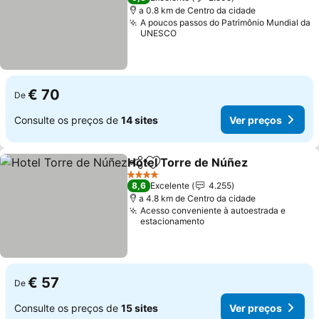
a 0.8 km de Centro da cidade
A poucos passos do Patrimônio Mundial da
UNESCO
€ 70
De
Consulte os preços de
14 sites
Ver preços
Hotel Torre de Núñez
Partilhar
Adicionar aos favoritos
Ver 
4 Estrelas
8,6
Excelente
4.255
a 4.8 km de Centro da cidade
Acesso conveniente à autoestrada e
estacionamento
€ 57
De
Consulte os preços de
15 sites
Ver preços