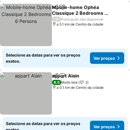
Mobile-home Ophéa
Partilhar
Adicionar aos favoritos
Classique 2 Bedrooms 6
Persons
/
Pontuação não disponível
a 5.1 km de Centro da cidade
Selecione as datas para ver os preços
Ver preços
exatos.
appart Alain
Partilhar
Adicionar aos favoritos
8,0
Muito boa
2
a 0.1 km de Centro da cidade
Selecione as datas para ver os preços
Ver preços
exatos.