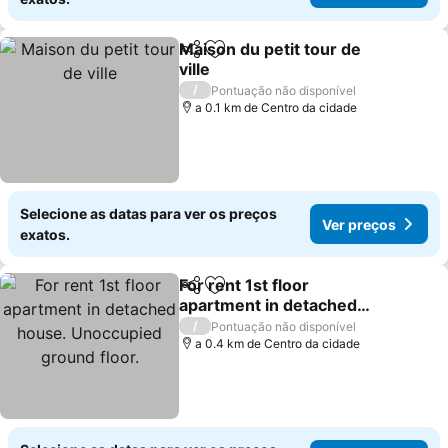
Maison du petit tour de
Partilhar
Adicionar aos favoritos
ville
/
Pontuação não disponível
a 0.1 km de Centro da cidade
Selecione as datas para ver os preços
Ver preços
exatos.
For rent 1st floor
Partilhar
Adicionar aos favoritos
apartment in detached
house. Unoccupied
/
Pontuação não disponível
ground floor.
a 0.4 km de Centro da cidade