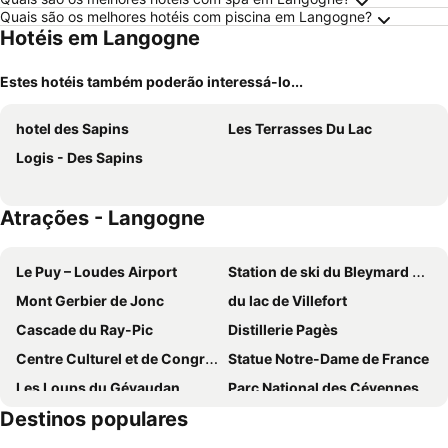
Quais são os melhores hotéis com piscina em Langogne?
Hotéis em Langogne
Estes hotéis também poderão interessá-lo...
hotel des Sapins
Les Terrasses Du Lac
Logis - Des Sapins
Atrações - Langogne
Le Puy – Loudes Airport
Station de ski du Bleymard Mont Lozère
Mont Gerbier de Jonc
du lac de Villefort
Cascade du Ray-Pic
Distillerie Pagès
Centre Culturel et de Congrès Pierre Cardinal
Statue Notre-Dame de France
Les Loups du Gévaudan
Parc National des Cévennes
Destinos populares
Village médiéval