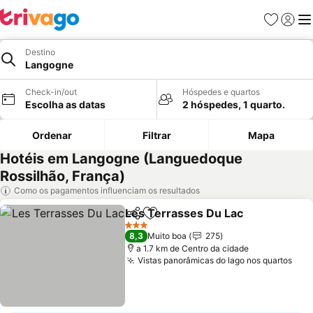
Favoritos
Iniciar
Me
Destino
Langogne
Check-in/out
Hóspedes e quartos
Escolha as datas
2 hóspedes, 1 quarto.
Ordenar
Filtrar
Mapa
Hotéis em Langogne (Languedoque
Rossilhão, França)
Como os pagamentos influenciam os resultados
Les Terrasses Du Lac
Partilhar
Adicionar aos favoritos
3 Estrelas
8,3
Muito boa
275
a 1.7 km de Centro da cidade
Vistas panorâmicas do lago nos quartos