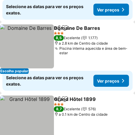
Selecione as datas para ver os preços
Ver preços
exatos.
Domaine De Barres
Partilhar
Adicionar aos favoritos
3 Estrelas
8,5
Excelente
1.177
a 2.8 km de Centro da cidade
Piscina interna aquecida e área de bem-
estar
Escolha popular
Selecione as datas para ver os preços
Ver preços
exatos.
Grand Hôtel 1899
Partilhar
Adicionar aos favoritos
3 Estrelas
8,7
Excelente
576
a 0.1 km de Centro da cidade