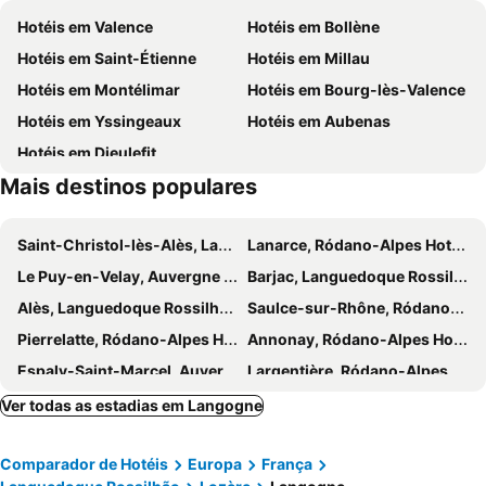
Hotéis em Valence
Hotéis em Bollène
Hotéis em Saint-Étienne
Hotéis em Millau
Hotéis em Montélimar
Hotéis em Bourg-lès-Valence
Hotéis em Yssingeaux
Hotéis em Aubenas
Hotéis em Dieulefit
Mais destinos populares
Saint-Christol-lès-Alès, Languedoque Rossilhão Hotéis
Lanarce, Ródano-Alpes Hotéis
Le Puy-en-Velay, Auvergne Hotéis
Barjac, Languedoque Rossilhão Hotéis
Alès, Languedoque Rossilhão Hotéis
Saulce-sur-Rhône, Ródano-Alpes Hotéis
Pierrelatte, Ródano-Alpes Hotéis
Annonay, Ródano-Alpes Hotéis
Espaly-Saint-Marcel, Auvergne Hotéis
Largentière, Ródano-Alpes Hotéis
Vals-les-Bains, Ródano-Alpes Hotéis
Grospierres, Ródano-Alpes Hotéis
Ver todas as estadias em Langogne
Saint-Germain, Ródano-Alpes Hotéis
Vallon Pont D'Arc, Ródano-Alpes Hotéis
Comparador de Hotéis
Europa
França
Coux, Ródano-Alpes Hotéis
Issirac, Languedoque Rossilhão Hotéis