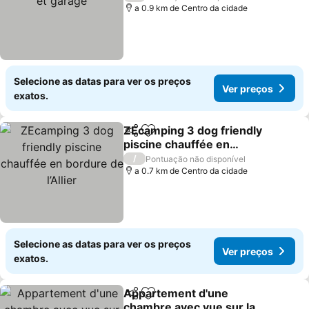
a 0.9 km de Centro da cidade
Selecione as datas para ver os preços
Ver preços
exatos.
ZEcamping 3 dog friendly
Partilhar
Adicionar aos favoritos
piscine chauffée en
bordure de l’Allier
/
Pontuação não disponível
a 0.7 km de Centro da cidade
Selecione as datas para ver os preços
Ver preços
exatos.
Appartement d'une
Partilhar
Adicionar aos favoritos
chambre avec vue sur la