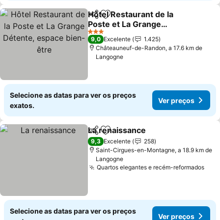
Hôtel Restaurant de la
Partilhar
Adicionar aos favoritos
Poste et La Grange
Détente, espace bien-
3 Estrelas
9,0
Excelente
1.425
être
Châteauneuf-de-Randon, a 17.6 km de
Langogne
Selecione as datas para ver os preços
Ver preços
exatos.
La renaissance
Partilhar
Adicionar aos favoritos
9,3
Excelente
258
Saint-Cirgues-en-Montagne, a 18.9 km de
Langogne
Quartos elegantes e recém-reformados
Selecione as datas para ver os preços
Ver preços