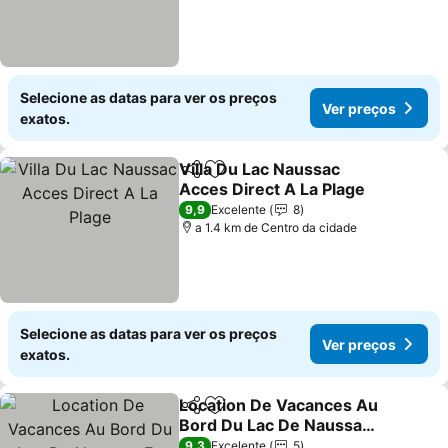
Selecione as datas para ver os preços
Ver preços
exatos.
Villa Du Lac Naussac
Partilhar
Adicionar aos favoritos
Acces Direct A La Plage
9,9
Excelente
8
a 1.4 km de Centro da cidade
Selecione as datas para ver os preços
Ver preços
exatos.
Location De Vacances Au
Partilhar
Adicionar aos favoritos
Bord Du Lac De Naussac
En Lozère
9,3
Excelente
5