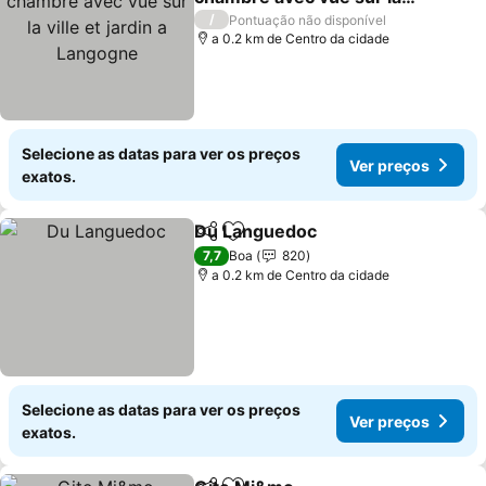
ville et jardin a Langogne
/
Pontuação não disponível
a 0.2 km de Centro da cidade
Selecione as datas para ver os preços
Ver preços
exatos.
Du Languedoc
Partilhar
Adicionar aos favoritos
7,7
Boa
820
a 0.2 km de Centro da cidade
Selecione as datas para ver os preços
Ver preços
exatos.