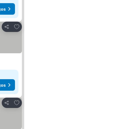
ços
Adicionar aos favoritos
Partilhar
ços
Adicionar aos favoritos
Partilhar