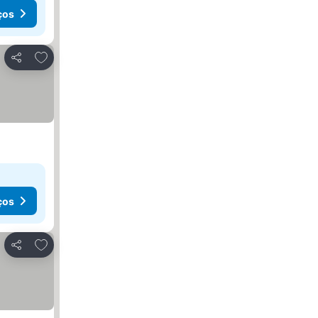
ços
Adicionar aos favoritos
Partilhar
ços
Adicionar aos favoritos
Partilhar