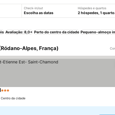
Check-in/out
Hóspedes e quartos
Escolha as datas
2 hóspedes, 1 quarto
éis
Avaliação: 8,0+
Perto do centro da cidade
Pequeno-almoço in
(Ródano-Alpes, França)
Com
d
3 Estrelas
Ver preços
 Centro da cidade