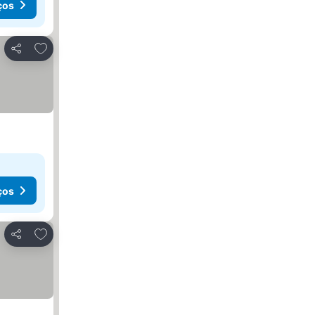
ços
Adicionar aos favoritos
Partilhar
ços
Adicionar aos favoritos
Partilhar