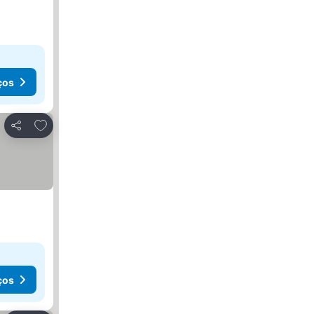
ços
Adicionar aos favoritos
Partilhar
ços