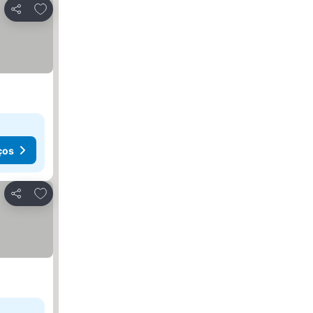
Adicionar aos favoritos
Partilhar
ços
Adicionar aos favoritos
Partilhar