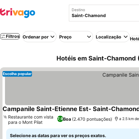
Destino
Filtros
Ordenar por
Preço
Localização
Hot
Hotéis em Saint-Chamond 
Escolha popular
Campanile Saint-Etienne Est- Saint-Chamon
Restaurante com vista
Boa
(2.470 pontuações)
7,9
a 2.5 km de
para o Mont Pilat
Ver preços
Selecione as datas para ver os preços exatos.