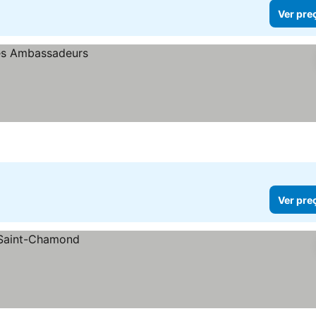
Ver pre
Ver pre