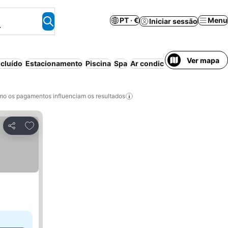
PT · €
Menu
Iniciar sessão
.
Ver mapa
cluído
Estacionamento
Piscina
Spa
Ar condicionado
Aparthote
o os pagamentos influenciam os resultados
Adicionar aos favoritos
Partilhar