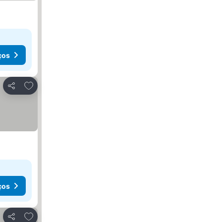
ços
Adicionar aos favoritos
Partilhar
ços
Adicionar aos favoritos
Partilhar