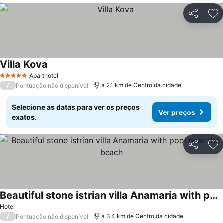
Partilhar
Ad
Villa Kova
Aparthotel
5 Estrelas
/
a 2.1 km de Centro da cidade
Pontuação não disponível
Selecione as datas para ver os preços
Ver preços
exatos.
Partilhar
Ad
Beautiful stone istrian villa Anamaria with pool near the beach
Hotel
/
a 3.4 km de Centro da cidade
Pontuação não disponível