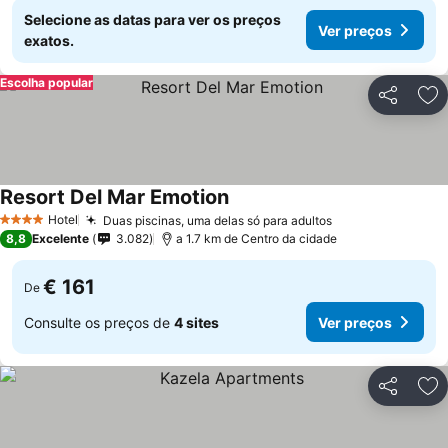
Selecione as datas para ver os preços
Ver preços
exatos.
Escolha popular
Partilhar
Ad
Resort Del Mar Emotion
Hotel
Duas piscinas, uma delas só para adultos
4 Estrelas
8,8
Excelente
3.082
a 1.7 km de Centro da cidade
€ 161
De
Consulte os preços de
4 sites
Ver preços
Partilhar
Ad