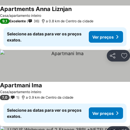
Apartments Anna Liznjan
Casa/apartamento inteiro
9,1
Excelente
36
a 0.8 km de Centro da cidade
Selecione as datas para ver os preços
Ver preços
exatos.
Partilhar
Ad
Apartmani Ima
Casa/apartamento inteiro
7,0
1
a 0.9 km de Centro da cidade
Selecione as datas para ver os preços
Ver preços
exatos.