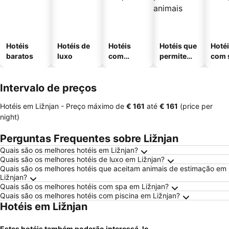
Hotéis
Hotéis de
Hotéis
Hotéis que
Hoté
baratos
luxo
com
permitem
com 
piscinas
animais
Intervalo de preços
Hotéis em Ližnjan -
Preço máximo
de
‎€ 161
até
‎€ 161
(price per
night)
Perguntas Frequentes sobre Ližnjan
Quais são os melhores hotéis em Ližnjan?
Quais são os melhores hotéis de luxo em Ližnjan?
Quais são os melhores hotéis que aceitam animais de estimação em
Ližnjan?
Quais são os melhores hotéis com spa em Ližnjan?
Quais são os melhores hotéis com piscina em Ližnjan?
Hotéis em Ližnjan
Estes hotéis também poderão interessá-lo...