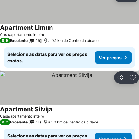
Apartment Limun
Casa/apartamento inteiro
8,9
Excelente
15
a 0.1 km de Centro da cidade
Selecione as datas para ver os preços
Ver preços
exatos.
Partilhar
Ad
Apartment Silvija
Casa/apartamento inteiro
9,2
Excelente
11
a 1.0 km de Centro da cidade
Selecione as datas para ver os preços