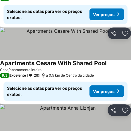
Selecione as datas para ver os preços
Ver preços
exatos.
Partilhar
Ad
Apartments Cesare With Shared Pool
Casa/apartamento inteiro
9,3
Excelente
28
a 0.5 km de Centro da cidade
Selecione as datas para ver os preços
Ver preços
exatos.
Partilhar
Ad