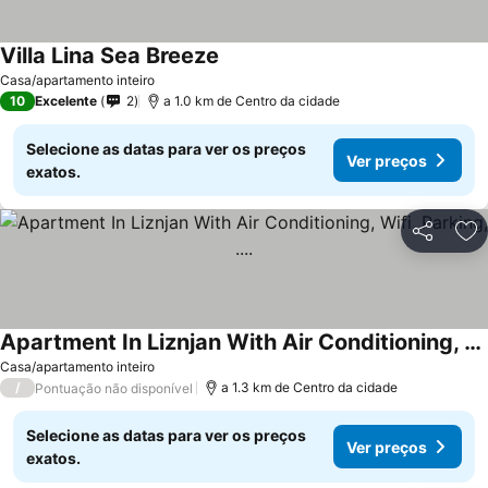
Villa Lina Sea Breeze
Casa/apartamento inteiro
10
Excelente
2
a 1.0 km de Centro da cidade
Selecione as datas para ver os preços
Ver preços
exatos.
Partilhar
Ad
Apartment In Liznjan With Air Conditioning, Wifi, Parking, ....
Casa/apartamento inteiro
/
a 1.3 km de Centro da cidade
Pontuação não disponível
Selecione as datas para ver os preços
Ver preços
exatos.