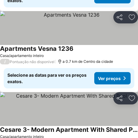
exatos.
Partilhar
Ad
Apartments Vesna 1236
Casa/apartamento inteiro
/
a 0.7 km de Centro da cidade
Pontuação não disponível
Selecione as datas para ver os preços
Ver preços
exatos.
Partilhar
Ad
Cesare 3- Modern Apartment With Shared Pool
Casa/apartamento inteiro