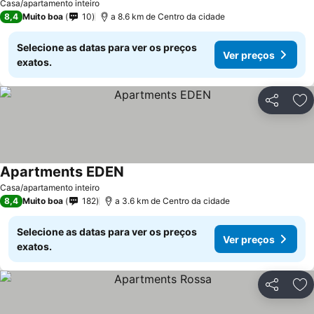
Casa/apartamento inteiro
8,4
Muito boa
10
a 8.6 km de Centro da cidade
Selecione as datas para ver os preços
Ver preços
exatos.
Partilhar
Ad
Apartments EDEN
Casa/apartamento inteiro
8,4
Muito boa
182
a 3.6 km de Centro da cidade
Selecione as datas para ver os preços
Ver preços
exatos.
Partilhar
Ad