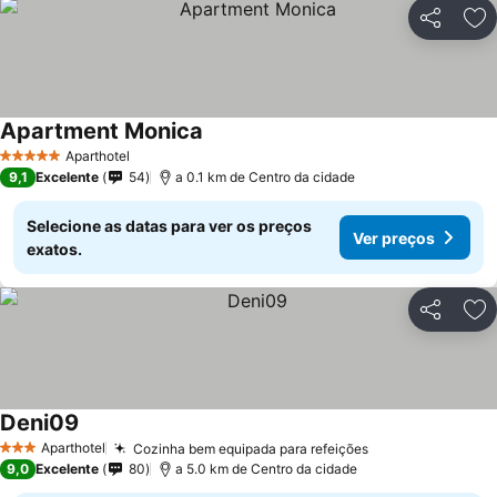
Partilhar
Ad
Apartment Monica
Aparthotel
5 Estrelas
9,1
Excelente
54
a 0.1 km de Centro da cidade
Selecione as datas para ver os preços
Ver preços
exatos.
Partilhar
Ad
Deni09
Aparthotel
Cozinha bem equipada para refeições
3 Estrelas
9,0
Excelente
80
a 5.0 km de Centro da cidade