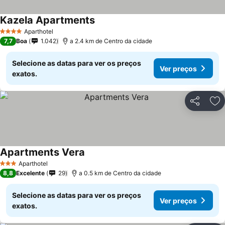
Kazela Apartments
Aparthotel
4 Estrelas
7,7
Boa
1.042
a 2.4 km de Centro da cidade
Selecione as datas para ver os preços
Ver preços
exatos.
Partilhar
Ad
Apartments Vera
Aparthotel
3 Estrelas
8,8
Excelente
29
a 0.5 km de Centro da cidade
Selecione as datas para ver os preços
Ver preços
exatos.