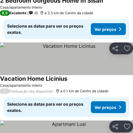
2 Bedroom Gorgeous Home In Sisan
Casa/apartamento inteiro
8,5
Excelente
6
a 3.5 km de Centro da cidade
Selecione as datas para ver os preços
Ver preços
exatos.
Partilhar
Ad
Vacation Home Licinius
Casa/apartamento inteiro
/
a 0.1 km de Centro da cidade
Pontuação não disponível
Selecione as datas para ver os preços
Ver preços
exatos.
Partilhar
Ad