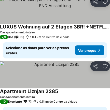
Partilhar
Ad
LUXUS Wohnung auf 2 Etagen 3BR! +NETFLIX +HIGH-END Ausstattung
Casa/apartamento inteiro
7,9
Boa
19
a 0.1 km de Centro da cidade
Selecione as datas para ver os preços
Ver preços
exatos.
Partilhar
Ad
Apartment Liznjan 2285
Casa/apartamento inteiro
10
Excelente
7
a 0.5 km de Centro da cidade