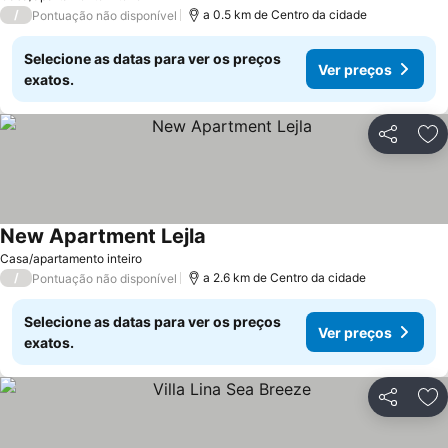
/
a 0.5 km de Centro da cidade
Pontuação não disponível
Selecione as datas para ver os preços
Ver preços
exatos.
Partilhar
Ad
New Apartment Lejla
Casa/apartamento inteiro
/
a 2.6 km de Centro da cidade
Pontuação não disponível
Selecione as datas para ver os preços
Ver preços
exatos.
Partilhar
Ad