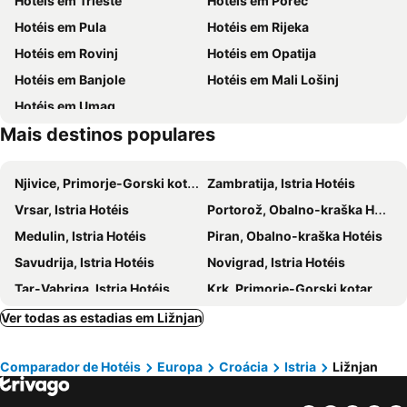
Hotéis em Trieste
Hotéis em Poreč
Dvojna vrata i gradski bedemi - Twin Gates and City Walls
Poljana
Hotéis em Pula
Hotéis em Rijeka
Communal Palace
Salsa Festival
Hotéis em Rovinj
Hotéis em Opatija
Balbijev luk
Istra Funtana
Hotéis em Banjole
Hotéis em Mali Lošinj
Ambrela
Stand up Comedy by Željko Pervan
Hotéis em Umag
Photo Art Gallery
Mais destinos populares
Njivice, Primorje-Gorski kotar Hotéis
Zambratija, Istria Hotéis
Vrsar, Istria Hotéis
Portorož, Obalno-kraška Hotéis
Medulin, Istria Hotéis
Piran, Obalno-kraška Hotéis
Savudrija, Istria Hotéis
Novigrad, Istria Hotéis
Tar-Vabriga, Istria Hotéis
Krk, Primorje-Gorski kotar Hotéis
Crikvenica, Primorje-Gorski kotar Hotéis
Koper, Obalno-kraška Hotéis
Ver todas as estadias em Ližnjan
Lovran, Primorje-Gorski kotar Hotéis
Novalja, Lika-Senj Hotéis
Comparador de Hotéis
Europa
Croácia
Istria
Ližnjan
Mošćenička Draga, Primorje-Gorski kotar Hotéis
Rab, Primorje-Gorski kotar Hotéis
Pag, Zadar Hotéis
Malinska, Primorje-Gorski kotar Hotéis