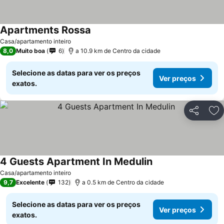
Apartments Rossa
Casa/apartamento inteiro
8,0
Muito boa
6
a 10.9 km de Centro da cidade
Selecione as datas para ver os preços
Ver preços
exatos.
Partilhar
Ad
4 Guests Apartment In Medulin
Casa/apartamento inteiro
9,7
Excelente
132
a 0.5 km de Centro da cidade
Selecione as datas para ver os preços
Ver preços
exatos.