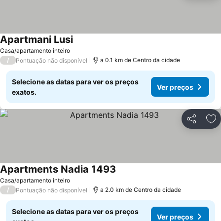
Apartmani Lusi
Casa/apartamento inteiro
/
a 0.1 km de Centro da cidade
Pontuação não disponível
Selecione as datas para ver os preços
Ver preços
exatos.
Partilhar
Ad
Apartments Nadia 1493
Casa/apartamento inteiro
/
a 2.0 km de Centro da cidade
Pontuação não disponível
Selecione as datas para ver os preços
Ver preços