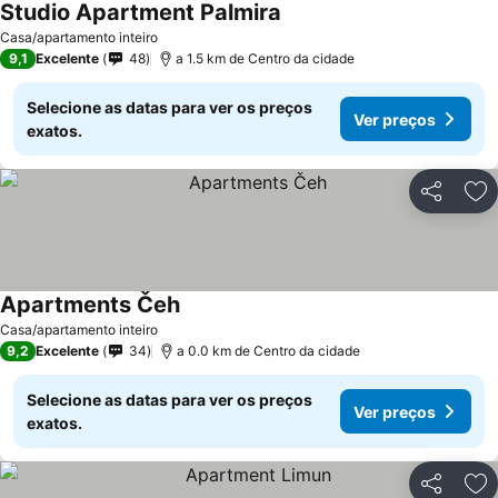
Studio Apartment Palmira
Casa/apartamento inteiro
9,1
Excelente
48
a 1.5 km de Centro da cidade
Selecione as datas para ver os preços
Ver preços
exatos.
Partilhar
Ad
Apartments Čeh
Casa/apartamento inteiro
9,2
Excelente
34
a 0.0 km de Centro da cidade
Selecione as datas para ver os preços
Ver preços
exatos.
Partilhar
Ad