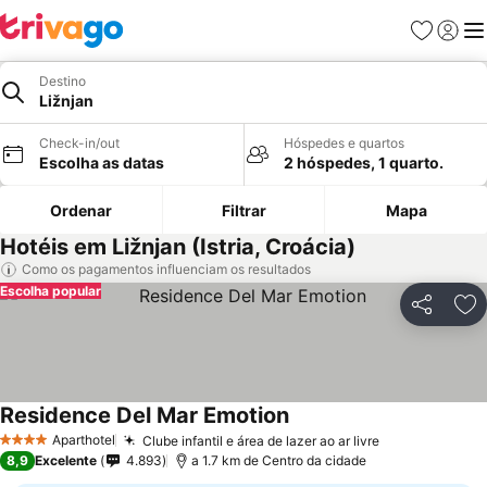
Favoritos
Iniciar
Me
Destino
Ližnjan
Check-in/out
Hóspedes e quartos
Escolha as datas
2 hóspedes, 1 quarto.
Ordenar
Filtrar
Mapa
Hotéis em Ližnjan (Istria, Croácia)
Como os pagamentos influenciam os resultados
Escolha popular
Partilhar
Ad
Residence Del Mar Emotion
Aparthotel
Clube infantil e área de lazer ao ar livre
4 Estrelas
8,9
Excelente
4.893
a 1.7 km de Centro da cidade