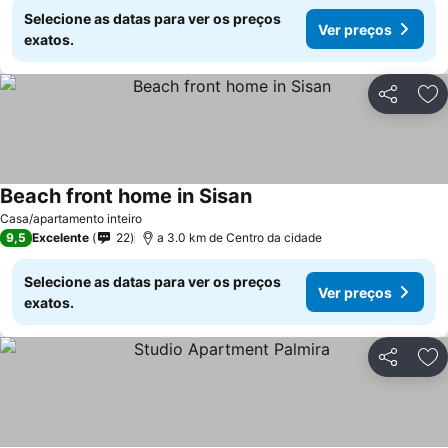
Selecione as datas para ver os preços
Ver preços
exatos.
Partilhar
Ad
Beach front home in Sisan
Casa/apartamento inteiro
9,5
Excelente
22
a 3.0 km de Centro da cidade
Selecione as datas para ver os preços
Ver preços
exatos.
Partilhar
Ad