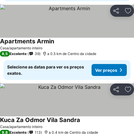
Partilhar
Ad
Apartments Armin
Casa/apartamento inteiro
8,5
Excelente
39
a 0.5 km de Centro da cidade
Selecione as datas para ver os preços
Ver preços
exatos.
Partilhar
Ad
Kuca Za Odmor Vila Sandra
Casa/apartamento inteiro
9,8
Excelente
113
a 0.4 km de Centro da cidade