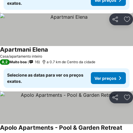
Ver preços
exatos.
Partilhar
Ad
Apartmani Elena
Casa/apartamento inteiro
8,2
Muito boa
16
a 0.7 km de Centro da cidade
Selecione as datas para ver os preços
Ver preços
exatos.
Partilhar
Ad
Apolo Apartments - Pool & Garden Retreat