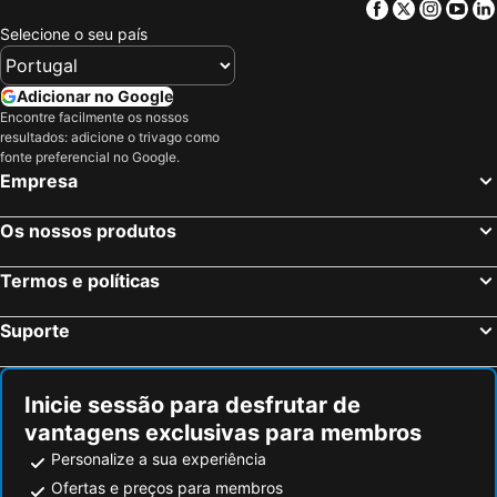
Facebook
Twitter
Insta
Yo
Novi Vinodolski, Primorje-Gorski kotar Hotéis
Lopar, Primorje-Gorski kotar Hotéis
Selecione o seu país
Trieste, Friuli Venecia Júlia Hotéis
Poreč, Istria Hotéis
Pula, Istria Hotéis
Rijeka, Primorje-Gorski kotar Hotéis
Adicionar no Google
Rovinj, Istria Hotéis
Opatija, Primorje-Gorski kotar Hotéis
Encontre facilmente os nossos
resultados: adicione o trivago como
Banjole, Istria Hotéis
Mali Lošinj, Primorje-Gorski kotar Hotéis
fonte preferencial no Google.
Umag, Istria Hotéis
Dubrovnik, Dubrovnik-Neretva Hotéis
Empresa
Split, Split-Dalmatia Hotéis
Zagreb, Zagreb Hotéis
Os nossos produtos
Zadar, Zadar Hotéis
Nin, Zadar Hotéis
Šibenik, Sibenik-Knin Hotéis
Hvar, Split-Dalmatia Hotéis
Termos e políticas
Bol, Split-Dalmatia Hotéis
Suporte
Inicie sessão para desfrutar de
vantagens exclusivas para membros
Personalize a sua experiência
Ofertas e preços para membros