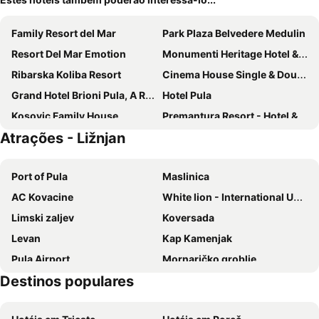
Family Resort del Mar
Park Plaza Belvedere Medulin
Resort Del Mar Emotion
Monumenti Heritage Hotel & Resort
Ribarska Koliba Resort
Cinema House Single & Double Rooms & Studio Apartments
Grand Hotel Brioni Pula, A Radisson Collection Hotel
Hotel Pula
Kosovic Family House
Premantura Resort - Hotel & Restaurant
Atrações - Ližnjan
Arena One 99 Glamping
Stella Adria
Park Plaza Histria Pula
Hotel Galija
Port of Pula
Maslinica
Boutique Suites Joyce
Hotel Minerva
AC Kovacine
White lion - International Uderwater Film and Photo Festival
Boutique Hotel Oasi
Hotel Scaletta
Limski zaljev
Koversada
Park Plaza Arena Pula
Hotel Modo
Levan
Kap Kamenjak
Rooms Luna Sol
Pula Airport
Mornaričko groblje
Destinos populares
Histria
Autobusna postaja Pula
Brioni
Arena Romana