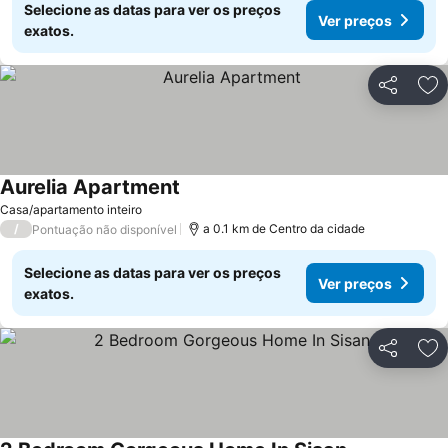
Selecione as datas para ver os preços
Ver preços
exatos.
Partilhar
Ad
Aurelia Apartment
Casa/apartamento inteiro
/
a 0.1 km de Centro da cidade
Pontuação não disponível
Selecione as datas para ver os preços
Ver preços
exatos.
Partilhar
Ad