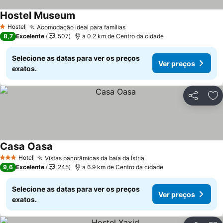
Hostel Museum
Hostel
Acomodação ideal para famílias
1 Estrelas
8,7
Excelente
507
a 0.2 km de Centro da cidade
Selecione as datas para ver os preços
Ver preços
exatos.
Partilhar
Ad
Casa Oasa
Hotel
Vistas panorâmicas da baía da Ístria
3 Estrelas
9,6
Excelente
245
a 6.9 km de Centro da cidade
Selecione as datas para ver os preços
Ver preços
exatos.