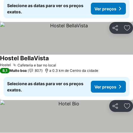
Selecione as datas para ver os preços
Ver preços
exatos.
Partilhar
Ad
Hostel BellaVista
Hostel
Cafeteria e bar no local
8,1
Muito boa
807
a 0.3 km de Centro da cidade
Selecione as datas para ver os preços
Ver preços
exatos.
Partilhar
Ad