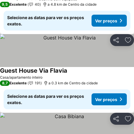
4 Estrelas
9,5
Excelente
40
a 4.8 km de Centro da cidade
Selecione as datas para ver os preços
Ver preços
exatos.
Partilhar
Ad
Guest House Via Flavia
Casa/apartamento inteiro
8,7
Excelente
191
a 0.3 km de Centro da cidade
Selecione as datas para ver os preços
Ver preços
exatos.
Partilhar
Ad