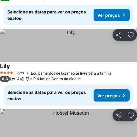
Selecione as datas para ver os preços
Ver preços
exatos.
Partilhar
Ad
Lily
Hotel
Equipamentos de lazer ao ar livre para a família
4 Estrelas
6,8
44
a 0.4 km de Centro da cidade
Selecione as datas para ver os preços
Ver preços
exatos.
Partilhar
Ad