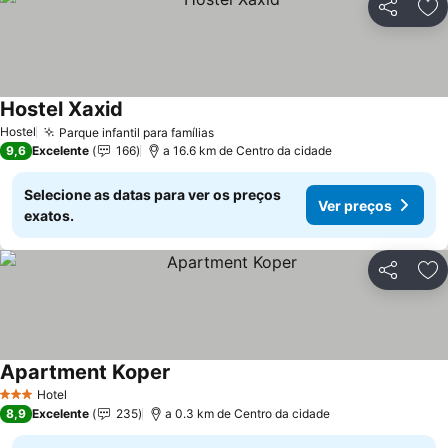
Partilhar
Ad
Hostel Xaxid
Hostel
Parque infantil para famílias
9,6
Excelente
166
a 16.6 km de Centro da cidade
Selecione as datas para ver os preços
Ver preços
exatos.
Partilhar
Ad
Apartment Koper
Hotel
3 Estrelas
8,9
Excelente
235
a 0.3 km de Centro da cidade