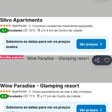
Silvo Apartments
Aparthotel
Cozinhas compactas totalmente equipadas
4 Estrelas
9,1
Excelente
107
a 0.4 km de Centro da cidade
Selecione as datas para ver os preços
Ver preços
exatos.
Escolha popular
Partilhar
Ad
Wine Paradise - Glamping resort
Aparthotel
Vistas panorâmicas do mar e dos vinhedos
4 Estrelas
9,5
Excelente
711
a 7.1 km de Centro da cidade
Selecione as datas para ver os preços
Ver preços