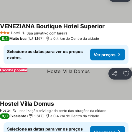
VENEZIANA Boutique Hotel Superior
Hotel
Spa privativo com lareira
3 Estrelas
8,4
Muito boa
1.167
a 0.4 km de Centro da cidade
Selecione as datas para ver os preços
Ver preços
exatos.
Escolha popular
Partilhar
Ad
Hostel Villa Domus
Hostel
Localização privilegiada perto das atrações da cidade
9,0
Excelente
1.617
a 0.4 km de Centro da cidade
Selecione as datas para ver os preços