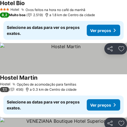
Hotel Bio
Hotel
Ovos feitos na hora no café da manhã
3 Estrelas
8,2
Muito boa
2.519
a 1.8 km de Centro da cidade
Selecione as datas para ver os preços
Ver preços
exatos.
Partilhar
Ad
Hostel Martin
Hostel
Opções de acomodação para famílias
7,1
456
a 0.3 km de Centro da cidade
Selecione as datas para ver os preços
Ver preços
exatos.
Partilhar
Ad