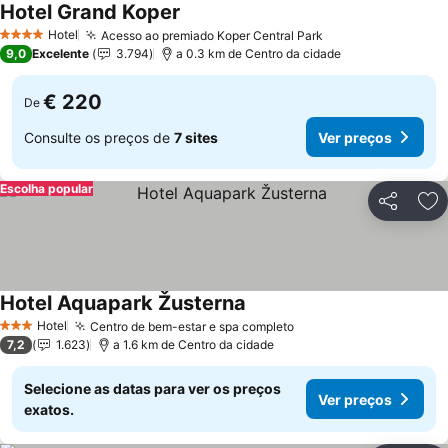
Hotel Grand Koper
Hotel
Acesso ao premiado Koper Central Park
4 Estrelas
9,0
Excelente
3.794
a 0.3 km de Centro da cidade
€ 220
De
Consulte os preços de
7 sites
Ver preços
Escolha popular
Partilhar
Ad
Hotel Aquapark Žusterna
Hotel
Centro de bem-estar e spa completo
3 Estrelas
7,2
1.623
a 1.6 km de Centro da cidade
Selecione as datas para ver os preços
Ver preços
exatos.