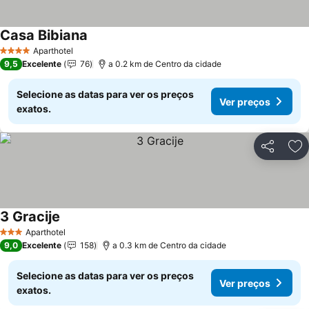
Casa Bibiana
Aparthotel
4 Estrelas
9,5
Excelente
76
a 0.2 km de Centro da cidade
Selecione as datas para ver os preços
Ver preços
exatos.
Partilhar
Ad
3 Gracije
Aparthotel
3 Estrelas
9,0
Excelente
158
a 0.3 km de Centro da cidade
Selecione as datas para ver os preços
Ver preços
exatos.