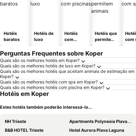
Hotéis
Hotéis de
Hotéis
Hotéis que
Hoté
baratos
luxo
com
permitem
com 
piscinas
animais
Perguntas Frequentes sobre Koper
Quais são os melhores hotéis em Koper?
Quais são os melhores hotéis de luxo em Koper?
Quais são os melhores hotéis que aceitam animais de estimação em
Koper?
Quais são os melhores hotéis com spa em Koper?
Quais são os melhores hotéis com piscina em Koper?
Hotéis em Koper
Estes hotéis também poderão interessá-lo...
NH Trieste
Apartments Polynesia Plava Laguna
B&B HOTEL Trieste
Hotel Aurora Plava Laguna