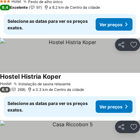
Hotel
Pesto de alho único
3 Estrelas
9,4
Excelente
97
a 8.2 km de Centro da cidade
Selecione as datas para ver os preços
Ver preços
exatos.
Partilhar
Ad
Hostel Histria Koper
Hostel
Instalação de sauna relaxante
6,9
268
a 0.3 km de Centro da cidade
Selecione as datas para ver os preços
Ver preços
exatos.
Partilhar
Ad