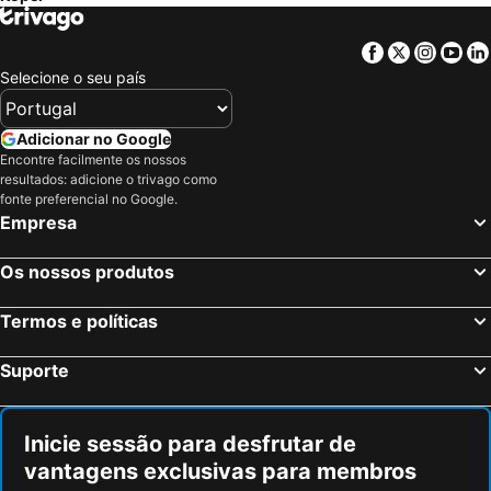
Savudrija, Istria Hotéis
Novigrad, Istria Hotéis
Tar-Vabriga, Istria Hotéis
Ližnjan, Istria Hotéis
Facebook
Twitter
Insta
Yo
Liubliana, Osrednjeslovenska Hotéis
Trieste, Friuli Venecia Júlia Hotéis
Selecione o seu país
Poreč, Istria Hotéis
Pula, Istria Hotéis
Rijeka, Primorje-Gorski kotar Hotéis
Lido di Jesolo, Veneto Hotéis
Adicionar no Google
Encontre facilmente os nossos
Bled, Gorenjska Hotéis
Rovinj, Istria Hotéis
resultados: adicione o trivago como
Lignano Sabbiadoro, Friuli Venecia Júlia Hotéis
Maribor, Podravska Hotéis
fonte preferencial no Google.
Empresa
Bohinj, Gorenjska Hotéis
Postojna, Notranjsko-kraška Hotéis
Os nossos produtos
Termos e políticas
Suporte
Inicie sessão para desfrutar de
vantagens exclusivas para membros