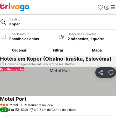
Favoritos
Iniciar
Me
Destino
Koper
Check-in/out
Hóspedes e quartos
Escolha as datas
2 hóspedes, 1 quarto.
Ordenar
Filtrar
Mapa
Hotéis em Koper (Obalno-kraška, Eslovénia)
Como os pagamentos influenciam os resultados
Escolha popular
Partilhar
Ad
Motel Port
Motel
Restaurante no local
3 Estrelas
7,8
Boa
530
a 0.8 km de Centro da cidade