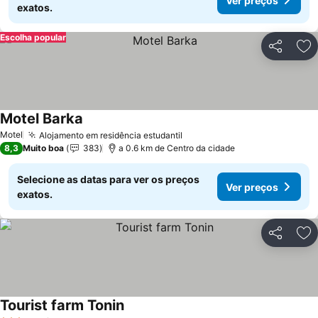
Ver preços
exatos.
Escolha popular
Partilhar
Ad
Motel Barka
Motel
Alojamento em residência estudantil
8,3
Muito boa
383
a 0.6 km de Centro da cidade
Selecione as datas para ver os preços
Ver preços
exatos.
Partilhar
Ad
Tourist farm Tonin