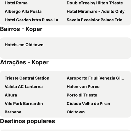
Hotel Roma
DoubleTree by Hilton Trieste
Albergo Alla Posta
Hotel Miramare - Adults Only
Hotel Garden Istra Plava Laguna
Savoia Excelsior Palace Trieste - Starhotels Collezione
Bairros - Koper
Hotel Neptun – Lifeclass Hotels & Spa, Portorož
Hotel Milano
Hotel Adriatic Istria Resort
Hotel Sonia
Hotéis em Old town
Remisens Casa Bel Moretto, Annexe
Hotel Piran
Hotel Natura
Remisens Hotel Metropol
Atrações - Koper
The Modernist Hotel
Hotel Centrale
Nuovo Albergo Centro
Hotel Vile Park
Trieste Central Station
Aeroporto Friuli Venezia Giulia
Hotel Le Corderie
Remisens Hotel Lucija
Valeta AC Lanterna
Hafen von Porec
Wellness Hotel Apollo - LifeClass Hotels & Spa, Portorož
Victoria Hotel Letterario
Altura
Porto di Trieste
Hotel Città di Parenzo
Pep's Rooms By The Sea
Vile Park Barnardin
Cidade Velha de Piran
Hotel Istria
Hotel Solun
Barbana
Old town
CX Trieste Giulia
Apartments Kanegra Plava Laguna
Destinos populares
Koper
Krka Strunjan
Casino & Hotel ADMIRAL Skofije
Hotel Haliaetum - San Simon Resort
Praia Portoroz
Laguna
Hotel Portacavana
Hotel Duchi Vis a Vis