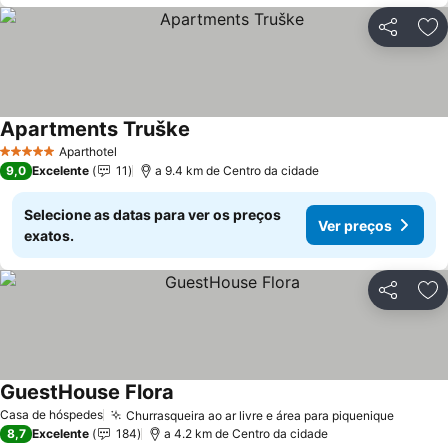
Partilhar
Ad
Apartments Truške
Aparthotel
5 Estrelas
9,0
Excelente
11
a 9.4 km de Centro da cidade
Selecione as datas para ver os preços
Ver preços
exatos.
Partilhar
Ad
GuestHouse Flora
Casa de hóspedes
Churrasqueira ao ar livre e área para piquenique
8,7
Excelente
184
a 4.2 km de Centro da cidade