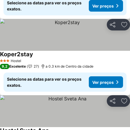
Selecione as datas para ver os preços
Ver preços
exatos.
Partilhar
Ad
Koper2stay
Hostel
3 Estrelas
9,2
Excelente
27
a 0.3 km de Centro da cidade
Selecione as datas para ver os preços
Ver preços
exatos.
Partilhar
Ad