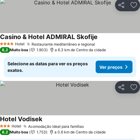
Partilhar
Ad
Casino & Hotel ADMIRAL Skofije
Hotel
Restaurante mediterrâneo e regional
4 Estrelas
8,2
Muito boa
1.903
a 6.3 km de Centro da cidade
Selecione as datas para ver os preços
Ver preços
exatos.
Partilhar
Ad
Hotel Vodisek
Hotel
Acomodação ideal para famílias
3 Estrelas
8,2
Muito boa
1.753
a 0.6 km de Centro da cidade