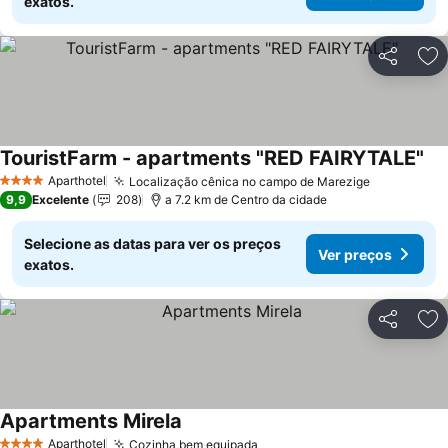
exatos.
Partilhar
Ad
TouristFarm - apartments "RED FAIRYTALE"
Aparthotel
Localização cênica no campo de Marezige
4 Estrelas
9,9
Excelente
208
a 7.2 km de Centro da cidade
Selecione as datas para ver os preços
Ver preços
exatos.
Partilhar
Ad
Apartments Mirela
Aparthotel
Cozinha bem equipada