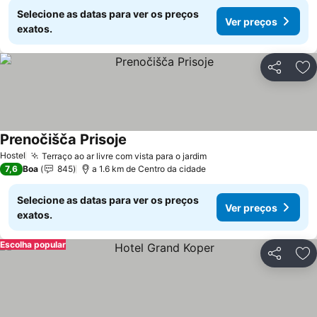
Selecione as datas para ver os preços
Ver preços
exatos.
Partilhar
Ad
Prenočišča Prisoje
Hostel
Terraço ao ar livre com vista para o jardim
7,6
Boa
845
a 1.6 km de Centro da cidade
Selecione as datas para ver os preços
Ver preços
exatos.
Escolha popular
Partilhar
Ad