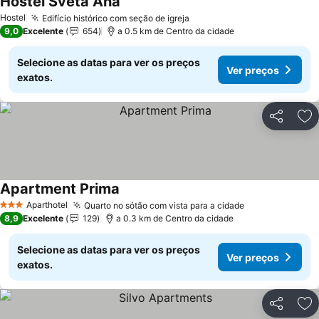
Hostel Sveta Ana
Hostel
Edifício histórico com seção de igreja
9,0
Excelente
654
a 0.5 km de Centro da cidade
Selecione as datas para ver os preços
Ver preços
exatos.
Partilhar
Ad
Apartment Prima
Aparthotel
Quarto no sótão com vista para a cidade
3 Estrelas
8,9
Excelente
129
a 0.3 km de Centro da cidade
Selecione as datas para ver os preços
Ver preços
exatos.
Partilhar
Ad