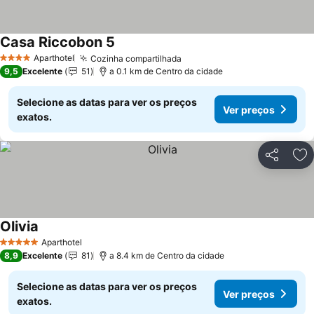
Casa Riccobon 5
Aparthotel
Cozinha compartilhada
4 Estrelas
9,5
Excelente
51
a 0.1 km de Centro da cidade
Selecione as datas para ver os preços
Ver preços
exatos.
Partilhar
Ad
Olivia
Aparthotel
5 Estrelas
8,9
Excelente
81
a 8.4 km de Centro da cidade
Selecione as datas para ver os preços
Ver preços
exatos.