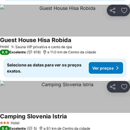
Partilhar
Ad
Guest House Hisa Robida
Hotel
Sauna VIP privativa e canto de spa
8,9
Excelente
618
a 11.0 km de Centro da cidade
Selecione as datas para ver os preços
Ver preços
exatos.
Partilhar
Ad
Camping Slovenia Istria
Hotel
3 Estrelas
9,4
Excelente
5
a 9.1 km de Centro da cidade