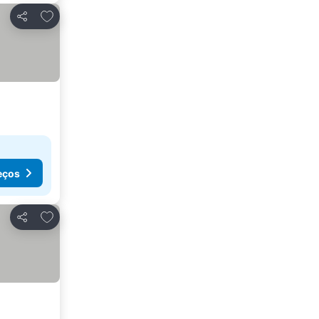
Adicionar aos favoritos
Partilhar
eços
Adicionar aos favoritos
Partilhar