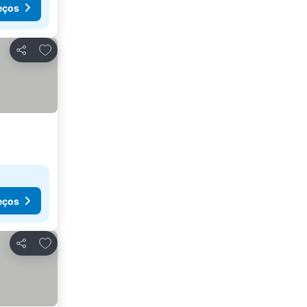
eços
Adicionar aos favoritos
Partilhar
eços
Adicionar aos favoritos
Partilhar