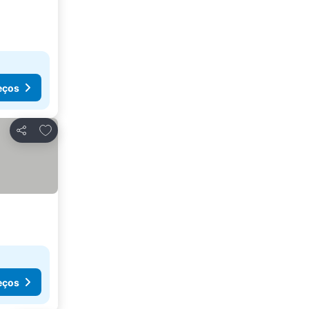
eços
Adicionar aos favoritos
Partilhar
eços