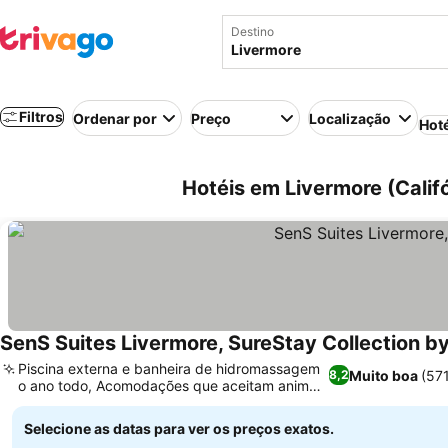
Destino
Filtros
Ordenar por
Preço
Localização
Hot
Hotéis em Livermore (Calif
SenS Suites Livermore, SureStay Collection b
Piscina externa e banheira de hidromassagem
Muito boa
(57
8,2
o ano todo, Acomodações que aceitam animais
de estimação
Selecione as datas para ver os preços exatos.