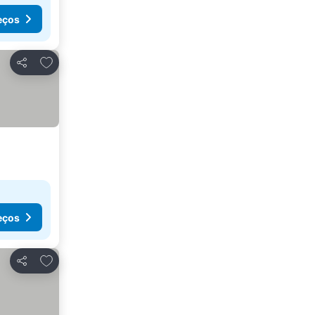
eços
Adicionar aos favoritos
Partilhar
eços
Adicionar aos favoritos
Partilhar