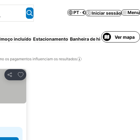
PT · €
Menu
Iniciar sessão
.
Ver mapa
moço incluído
Estacionamento
Banheira de hidromassagem
Co
o os pagamentos influenciam os resultados
Adicionar aos favoritos
Partilhar