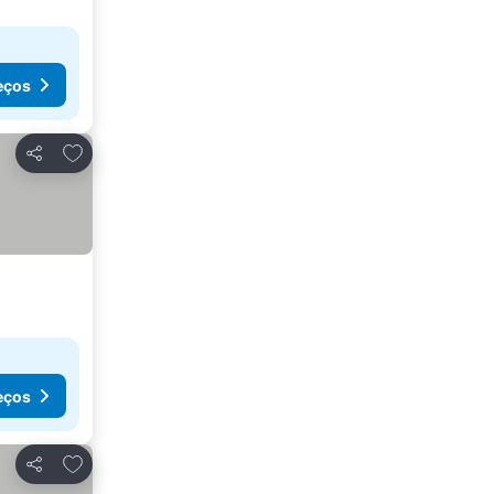
eços
Adicionar aos favoritos
Partilhar
eços
Adicionar aos favoritos
Partilhar