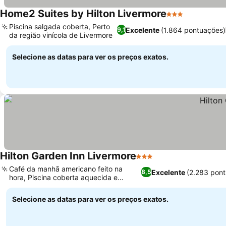
Home2 Suites by Hilton Livermore
3 Estrelas
Piscina salgada coberta, Perto
Excelente
(1.864 pontuações)
9,1
da região vinícola de Livermore
Selecione as datas para ver os preços exatos.
Hilton Garden Inn Livermore
3 Estrelas
Café da manhã americano feito na
Excelente
(2.283 pon
8,5
hora, Piscina coberta aquecida e
hidromassagem
Selecione as datas para ver os preços exatos.