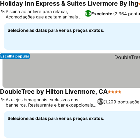
Holiday Inn Express & Suites Livermore By Ihg
Piscina ao ar livre para relaxar,
Excelente
(2.364 pont
8,5
Acomodações que aceitam animais de
estimação
Selecione as datas para ver os preços exatos.
Escolha popular
DoubleTree by Hilton Livermore, CA
4 Estrelas
Azulejos hexagonais exclusivos nos
(1.209 pontuaçõe
6,7
banheiros, Restaurante e bar excepcionais
no local
Selecione as datas para ver os preços exatos.