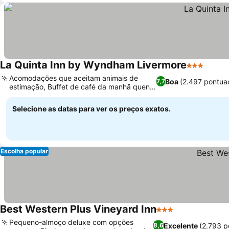
La Quinta Inn by Wyndham Livermore
3 Estrelas
Acomodações que aceitam animais de
Boa
(2.497 pontua
7,7
estimação, Buffet de café da manhã quente
diário
Selecione as datas para ver os preços exatos.
Escolha popular
Best Western Plus Vineyard Inn
3 Estrelas
Pequeno-almoço deluxe com opções
Excelente
(2.793 p
8,6