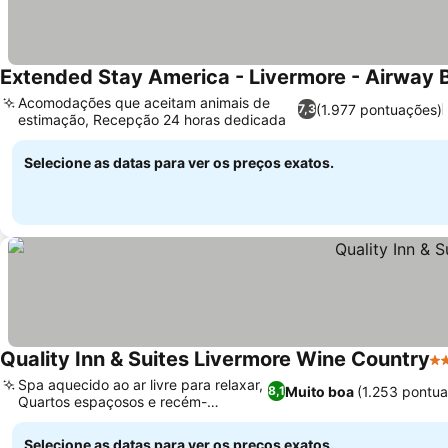
Extended Stay America - Livermore - Airway B
Acomodações que aceitam animais de
(1.977 pontuações)
7,3
estimação, Recepção 24 horas dedicada
Selecione as datas para ver os preços exatos.
Quality Inn & Suites Livermore Wine Country
3 
Spa aquecido ao ar livre para relaxar,
Muito boa
(1.253 pontu
8,1
Quartos espaçosos e recém-
reformados
Selecione as datas para ver os preços exatos.