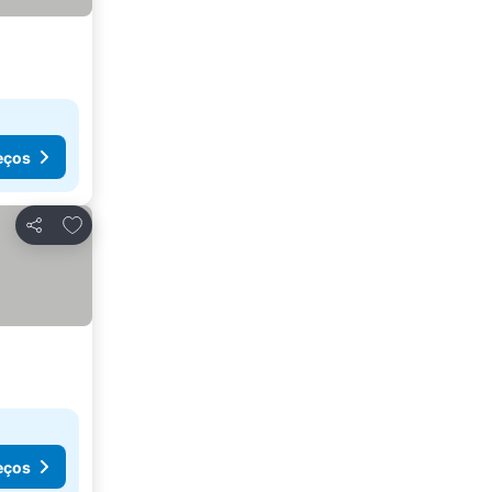
eços
Adicionar aos favoritos
Partilhar
eços