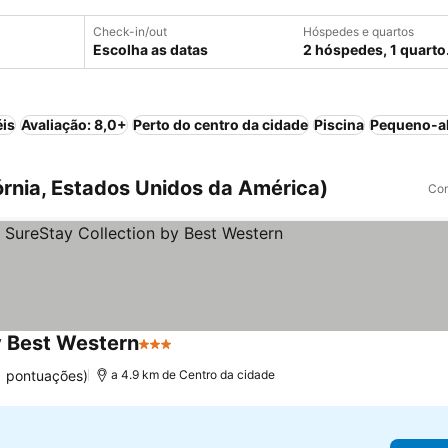
Check-in/out
Hóspedes e quartos
Escolha as datas
2 hóspedes, 1 quarto
éis
Avaliação: 8,0+
Perto do centro da cidade
Piscina
Pequeno-al
órnia, Estados Unidos da América)
Com
y Best Western
3 Estrelas
1 pontuações)
a 4.9 km de Centro da cidade